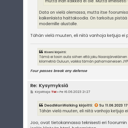
mutta ihan kaikkea ei ole. Mutta ilmeisesti
Data on vielä olemassa, mutta itse foorumisof
kaikenlaista haittakoodia. On tarkoitus pistää
modernille alustalle.
Tähän vielä muuten, eli niitä vanhoja ketjuja ei
Riveni kirjoitti:
Tämä ei tosin auta siihen että joku Naarajärveläinen
kilometriä Ouluun, vaikka tämän pahamaineisen JYPin
Four passes break any defense
Re: Kysymyksiä
V
Kirjoittaja
TM
»
Pe 16.06.2023 21:27
i
e
s
DeadManWalking
kirjoitti:
Su 11.06.2023 17
t
i
Tähän vielä muuten, eli niitä vanhoja ketjuja 
Joo, ovat tietokannassa teknisesti eri foorumin 