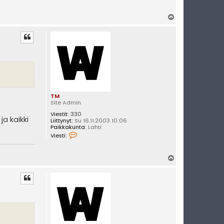
Y
l
ö
s
TM
Site Admin
Viestit:
330
ja kaikki
Liittynyt:
Su 16.11.2003 10:06
Paikkakunta:
Lahti
V
Viesti:
i
e
s
Y
t
i
l
T
ö
M
s