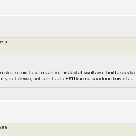
9:59
ja oli sitä mieltä että vanhat tiedostot sisältävät haittakoodia, 
t yhä tallessa, uutisoin täällä
HETI
kun ne saadaan kaivettua.
9:59