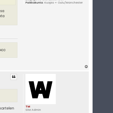
Paikkakunta:
Kuopio + Oulu/Manchester
nsa
ata
 400
Y
l
ö
s
TM
kartelen
Site Admin