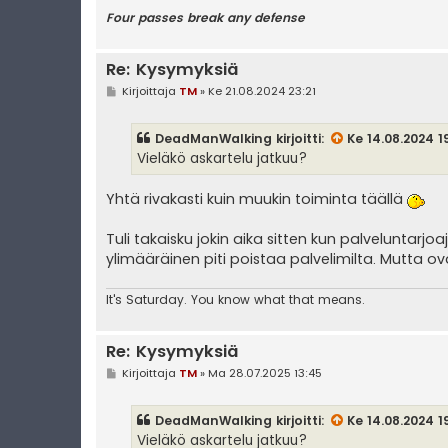
Four passes break any defense
Re: Kysymyksiä
V
Kirjoittaja
TM
»
Ke 21.08.2024 23:21
i
e
s
DeadManWalking
kirjoitti:
Ke 14.08.2024 1
t
i
Vieläkö askartelu jatkuu?
Yhtä rivakasti kuin muukin toiminta täällä
Tuli takaisku jokin aika sitten kun palveluntarjoa
ylimääräinen piti poistaa palvelimilta. Mutta ova
It's
Saturday. You know what that means.
Re: Kysymyksiä
V
Kirjoittaja
TM
»
Ma 28.07.2025 13:45
i
e
s
DeadManWalking
kirjoitti:
Ke 14.08.2024 1
t
i
Vieläkö askartelu jatkuu?