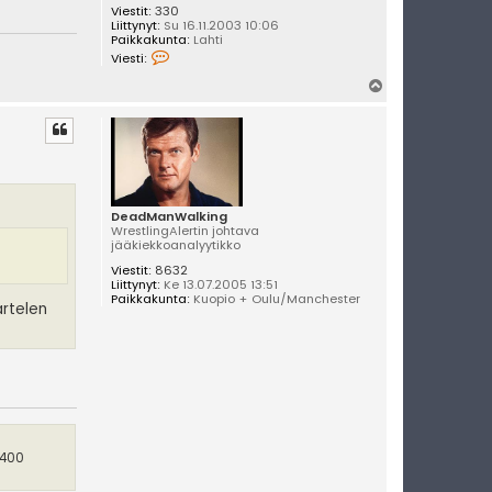
Viestit:
330
Liittynyt:
Su 16.11.2003 10:06
Paikkakunta:
Lahti
V
Viesti:
i
e
Y
s
l
t
i
ö
T
s
M
DeadManWalking
WrestlingAlertin johtava
jääkiekkoanalyytikko
Viestit:
8632
Liittynyt:
Ke 13.07.2005 13:51
Paikkakunta:
Kuopio + Oulu/Manchester
artelen
 400