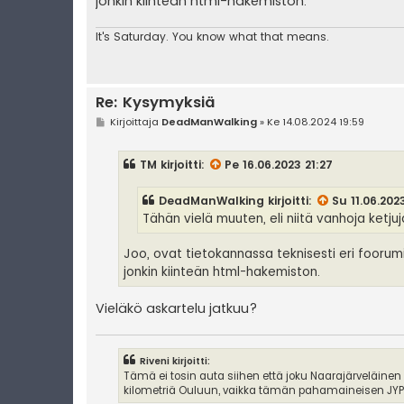
jonkin kiinteän html-hakemiston.
It's
Saturday. You know what that means.
Re: Kysymyksiä
V
Kirjoittaja
DeadManWalking
»
Ke 14.08.2024 19:59
i
e
s
TM
kirjoitti:
Pe 16.06.2023 21:27
t
i
DeadManWalking
kirjoitti:
Su 11.06.202
Tähän vielä muuten, eli niitä vanhoja ketju
Joo, ovat tietokannassa teknisesti eri foorumi
jonkin kiinteän html-hakemiston.
Vieläkö askartelu jatkuu?
Riveni kirjoitti:
Tämä ei tosin auta siihen että joku Naarajärveläinen
kilometriä Ouluun, vaikka tämän pahamaineisen JYPin