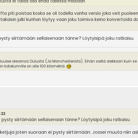
 tuota ei taida olla enää tallessa missään.
ta piti poistaa koska se oli todella vanha versio joka veti puolee
 takaisin julki kunhan löytyy vaan joku toimiva keino konvertoida d
 pysty siirtämään sellaisenaan tänne? Löytyisipä joku ratkaisu.
 luulee olevansa Oulusta (Ja Manchesterista). Eihän sieltä olekkaan kuin se
 kotokunnille on alle 100 kilometriä.
:22
ei pysty siirtämään sellaisenaan tänne? Löytyisipä joku ratkaisu.
ketjuja joten suoraan ei pysty siirtämään. Jossei muuta niin as