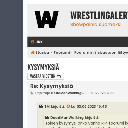
WrestlingAler
Showpainia suomeksi
UKK
Etusivu
Foorumi
Foorumiin / sivustoon liitty
Kysymyksiä
Vastaa Viestiin
Re: Kysymyksiä
V
Kirjoittaja
DeadManWalking
»
Su 11.06.2023 17:22
i
e
s
TM
kirjoitti:
La 03.06.2023 15:48
t
i
DeadManWalking kirjoitti:
Toinen kysymys: onko vanha RIP-foorumi ka