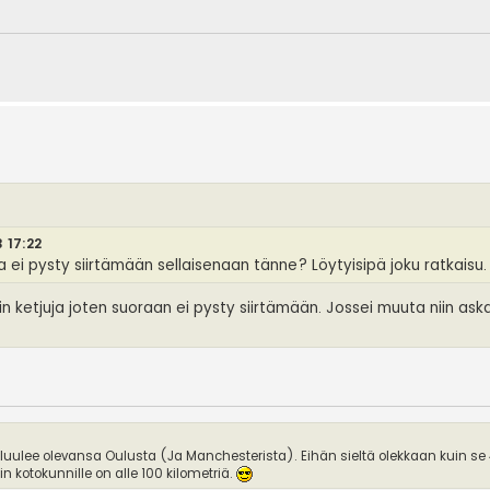
3 17:22
ja ei pysty siirtämään sellaisenaan tänne? Löytyisipä joku ratkaisu.
n ketjuja joten suoraan ei pysty siirtämään. Jossei muuta niin ask
 luulee olevansa Oulusta (Ja Manchesterista). Eihän sieltä olekkaan kuin se
 kotokunnille on alle 100 kilometriä.