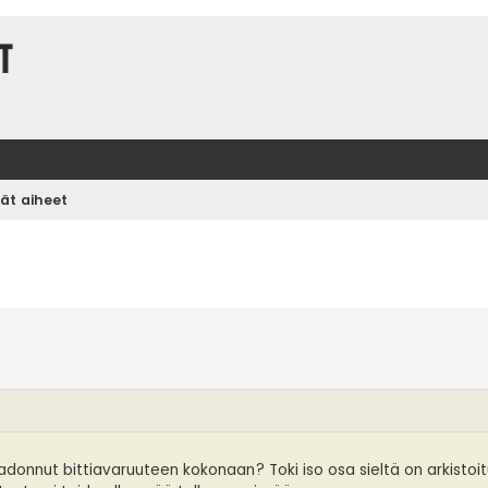
t
vät aiheet
donnut bittiavaruuteen kokonaan? Toki iso osa sieltä on arkistoit