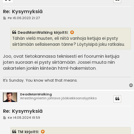
Re: Kysymyksiä
V
Pe 16.06.2023 21:27
i
e
s
DeadManWalking
kirjoitti:
t
i
Tähän vielä muuten, eli niitä vanhoja ketjuja ei pysty
siirtämään sellaisenaan tänne? Löytyisipä joku ratkaisu.
Joo, ovat tietokannassa teknisesti eri foorumin ketjuja
joten suoraan ei pysty siirtämään. Jossei muuta niin
askartelen jonkin kiinteän html-hakemiston.
It's
Sunday. You know what that means.
DeadManWalking
WrestlingAlertin johtava jääkiekkoanalyytikko
Re: Kysymyksiä
V
Ke 14.08.2024 19:59
i
e
s
TM
kirjoitti:
t