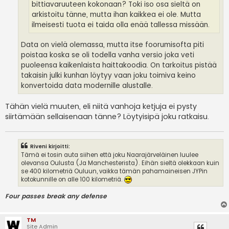
bittiavaruuteen kokonaan? Toki iso osa sieltä on
arkistoitu tänne, mutta ihan kaikkea ei ole. Mutta
ilmeisesti tuota ei taida olla enää tallessa missään.
Data on vielä olemassa, mutta itse foorumisofta piti
poistaa koska se oli todella vanha versio joka veti
puoleensa kaikenlaista haittakoodia. On tarkoitus pistää
takaisin julki kunhan löytyy vaan joku toimiva keino
konvertoida data modernille alustalle.
Tähän vielä muuten, eli niitä vanhoja ketjuja ei pysty
siirtämään sellaisenaan tänne? Löytyisipä joku ratkaisu.
Riveni kirjoitti:
Tämä ei tosin auta siihen että joku Naarajärveläinen luulee
olevansa Oulusta (Ja Manchesterista). Eihän sieltä olekkaan kuin
se 400 kilometriä Ouluun, vaikka tämän pahamaineisen JYPin
kotokunnille on alle 100 kilometriä.
Four passes break any defense
TM
Site Admin