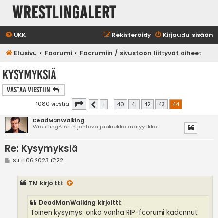
WrestlingAlert
UKK
Rekisteröidy
Kirjaudu sisään
Etusivu
Foorumi
Foorumiin / sivustoon liittyvät aiheet
Kysymyksiä
Vastaa Viestiin
Sivu
44
/
44
1080 viestiä
1
…
40
41
42
43
44
Edellinen
DeadManWalking
WrestlingAlertin johtava jääkiekkoanalyytikko
Re: Kysymyksiä
V
Su 11.06.2023 17:22
i
e
s
TM
kirjoitti:
t
i
DeadManWalking kirjoitti:
Toinen kysymys: onko vanha RIP-foorumi kadonnut