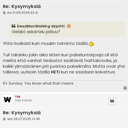
Re: Kysymyksiä
V
Ke 21.08.2024 23:21
i
e
s
DeadManWalking
kirjoitti:
t
i
Vieläkö askartelu jatkuu?
Yhtä rivakasti kuin muukin toiminta täällä
Tuli takaisku jokin aika sitten kun palveluntarjoaja oli sitä
mieltä että vanhat tiedostot sisältävät haittakoodia, ja
kaikki ylimääräinen piti poistaa palvelimilta. Mutta ovat yhä
tallessa, uutisoin täällä
HETI
kun ne saadaan kaivettua.
It's
Sunday. You know what that means.
TM
Site Admin
Re: Kysymyksiä
V
Ma 28.07.2025 13:45
i
e