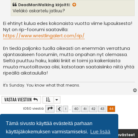
s
DeadManWalking
kirjoitti:
t
i
Vieläkö askartelu jatkuu?
Ei ehtinyt kulua edes kokonaista vuotta viime lupauksesta!
Nyt on rip-foorumi saatavilla:
https://www.wrestlingalert.com/rip/
En tiedä paljonko tuolla oikeasti on enemmän verrattuna
ajantasaiseen foorumiin, mutta onpahan nyt olemassa.
Sieltä puuttuu haku, kaikki linkit ei toimi ja kaikenlaista
muuta muotoiltavaa olisi, katsotaan saataisiinko niitä yhtä
ripeällä aikataululla!
It's
Sunday. You know what that means.
Vastaa Viestiin
Sivu
44
/
44
1080 viestiä
1
…
40
41
42
43
44
Edellinen
Tämä sivusto käyttää evästeitä parhaan
käyttäjäkokemuksen varmistamiseksi.
Lue lisää
Etusivu
Poista evästeet