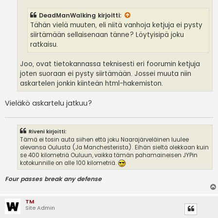
i
DeadManWalking
kirjoitti:
Tähän vielä muuten, eli niitä vanhoja ketjuja ei pysty
siirtämään sellaisenaan tänne? Löytyisipä joku
ratkaisu.
Joo, ovat tietokannassa teknisesti eri foorumin ketjuja
joten suoraan ei pysty siirtämään. Jossei muuta niin
askartelen jonkin kiinteän html-hakemiston.
Vieläkö askartelu jatkuu?
Riveni kirjoitti:
Tämä ei tosin auta siihen että joku Naarajärveläinen luulee
olevansa Oulusta (Ja Manchesterista). Eihän sieltä olekkaan kuin
se 400 kilometriä Ouluun, vaikka tämän pahamaineisen JYPin
kotokunnille on alle 100 kilometriä.
Four passes break any defense
TM
Site Admin