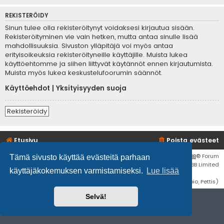
REKISTERÖIDY
Sinun tulee olla rekisteröitynyt voidaksesi kirjautua sisään.
Rekisteröityminen vie vain hetken, mutta antaa sinulle lisää
mahdollisuuksia. Sivuston ylläpitäjä voi myös antaa
erityisoikeuksia rekisteröityneille käyttäjille. Muista lukea
käyttöehtomme ja siihen liittyvät käytännöt ennen kirjautumista.
Muista myös lukea keskustelufoorumin säännöt.
Käyttöehdot
|
Yksityisyyden suoja
Rekisteröidy
Etusivu
Poista evästeet
Flat Style by
Ian Bradley
• Keskustelufoorumin ohjelmisto
phpBB
® Forum
Tämä sivusto käyttää evästeitä parhaan
Software © phpBB Limited
käyttäjäkokemuksen varmistamiseksi.
Lue lisää
Käännös: phpBB Suomi (lurttinen, harritapio, Pettis)
Selvä!