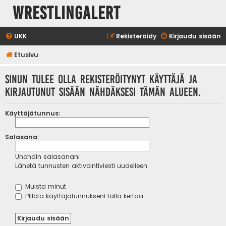
WrestlingAlert
UKK
Rekisteröidy
Kirjaudu sisään
Etusivu
Sinun tulee olla rekisteröitynyt käyttäjä ja
kirjautunut sisään nähdäksesi tämän alueen.
Käyttäjätunnus:
Salasana:
Unohdin salasanani
Lähetä tunnusten aktivointiviesti uudelleen
Muista minut
Piilota käyttäjätunnukseni tällä kertaa