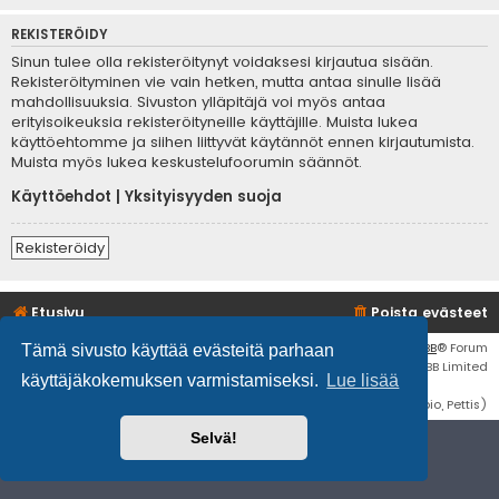
REKISTERÖIDY
Sinun tulee olla rekisteröitynyt voidaksesi kirjautua sisään.
Rekisteröityminen vie vain hetken, mutta antaa sinulle lisää
mahdollisuuksia. Sivuston ylläpitäjä voi myös antaa
erityisoikeuksia rekisteröityneille käyttäjille. Muista lukea
käyttöehtomme ja siihen liittyvät käytännöt ennen kirjautumista.
Muista myös lukea keskustelufoorumin säännöt.
Käyttöehdot
|
Yksityisyyden suoja
Rekisteröidy
Etusivu
Poista evästeet
Flat Style by
Ian Bradley
• Keskustelufoorumin ohjelmisto
phpBB
® Forum
Tämä sivusto käyttää evästeitä parhaan
Software © phpBB Limited
käyttäjäkokemuksen varmistamiseksi.
Lue lisää
Käännös: phpBB Suomi (lurttinen, harritapio, Pettis)
Selvä!