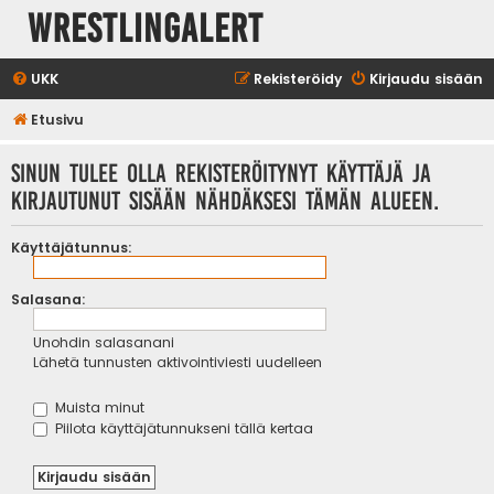
WrestlingAlert
UKK
Rekisteröidy
Kirjaudu sisään
Etusivu
Sinun tulee olla rekisteröitynyt käyttäjä ja
kirjautunut sisään nähdäksesi tämän alueen.
Käyttäjätunnus:
Salasana:
Unohdin salasanani
Lähetä tunnusten aktivointiviesti uudelleen
Muista minut
Piilota käyttäjätunnukseni tällä kertaa