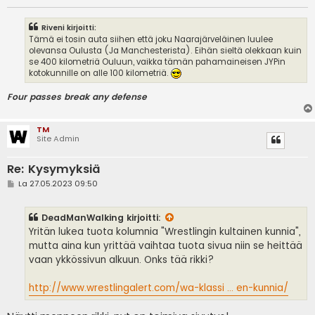
Riveni kirjoitti:
Tämä ei tosin auta siihen että joku Naarajärveläinen luulee
olevansa Oulusta (Ja Manchesterista). Eihän sieltä olekkaan kuin
se 400 kilometriä Ouluun, vaikka tämän pahamaineisen JYPin
kotokunnille on alle 100 kilometriä.
Four passes break any defense
TM
Site Admin
Re: Kysymyksiä
V
La 27.05.2023 09:50
i
e
s
DeadManWalking
kirjoitti:
t
i
Yritän lukea tuota kolumnia "Wrestlingin kultainen kunnia",
mutta aina kun yrittää vaihtaa tuota sivua niin se heittää
vaan ykkössivun alkuun. Onks tää rikki?
http://www.wrestlingalert.com/wa-klassi ... en-kunnia/