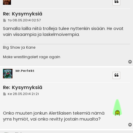
Re: Kysymyksiä
V
To 08.05.2014 02:57
i
e
Samalla lailla niitä trolleja tulee nyttenkin sisään. He ovat
s
vain viisaampia ja laskelmoivempia.
t
i
Big Show ja Kane
Make wrestlingalert rage again
Mr.Perfekt
Re: Kysymyksiä
V
Ke 28.05.2014 21:21
i
e
s
t
Onko muuten jonkun Alertilaisen tekemiä nämä
i
yms hymiöt, vai onko revitty jostain muualta?