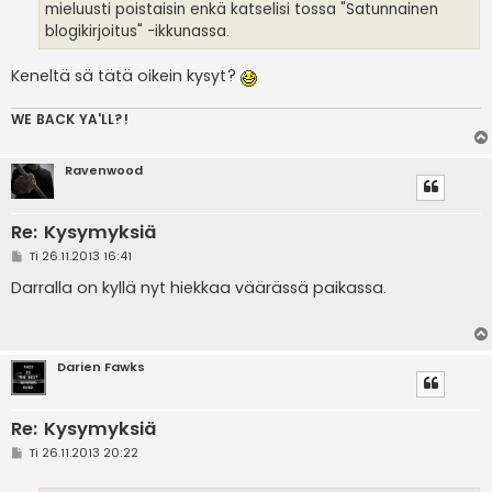
mieluusti poistaisin enkä katselisi tossa "Satunnainen
blogikirjoitus" -ikkunassa.
Keneltä sä tätä oikein kysyt?
WE BACK YA'LL?!
Ravenwood
Re: Kysymyksiä
V
Ti 26.11.2013 16:41
i
e
Darralla on kyllä nyt hiekkaa väärässä paikassa.
s
t
i
Darien Fawks
Re: Kysymyksiä
V
Ti 26.11.2013 20:22
i
e