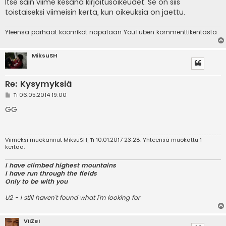
Itse sain viime kesänä kirjoitusoikeudet. Se on siis
toistaiseksi viimeisin kerta, kun oikeuksia on jaettu.
Yleensä parhaat koomikot napataan YouTuben kommenttikentästä
MiksuSH
Re: Kysymyksiä
V
Ti 06.05.2014 19:00
i
e
GG
s
t
i
Viimeksi muokannut
MiksuSH
, Ti 10.01.2017 23:28. Yhteensä muokattu 1
kertaa.
I have climbed highest mountains
I have run through the fields
Only to be with you
U2 - I still haven't found what i'm looking for
ViiZei