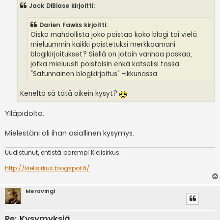
s
Jack DiBiase kirjoitti:
t
i
Darien Fawks kirjoitti:
Oisko mahdollista joko poistaa koko blogi tai vielä
mieluummin kaikki poistetuksi merkkaamani
blogikirjoitukset? Siellä on jotain vanhaa paskaa,
jotka mieluusti poistaisin enkä katselisi tossa
"Satunnainen blogikirjoitus" -ikkunassa.
Keneltä sä tätä oikein kysyt?
Ylläpidolta.
Mielestäni oli ihan asiallinen kysymys.
Uudistunut, entistä parempi Kielisirkus:
http://kielisirkus.blogspot.fi/
Merovingi
Re: Kysymyksiä