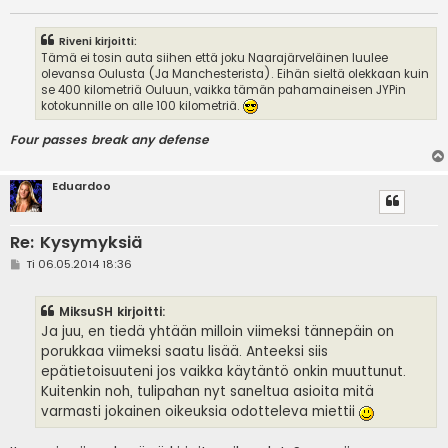
Riveni kirjoitti:
Tämä ei tosin auta siihen että joku Naarajärveläinen luulee
olevansa Oulusta (Ja Manchesterista). Eihän sieltä olekkaan kuin
se 400 kilometriä Ouluun, vaikka tämän pahamaineisen JYPin
kotokunnille on alle 100 kilometriä.
Four passes break any defense
Eduardoo
Re: Kysymyksiä
V
Ti 06.05.2014 18:36
i
e
s
MiksuSH kirjoitti:
t
i
Ja juu, en tiedä yhtään milloin viimeksi tännepäin on
porukkaa viimeksi saatu lisää. Anteeksi siis
epätietoisuuteni jos vaikka käytäntö onkin muuttunut.
Kuitenkin noh, tulipahan nyt saneltua asioita mitä
varmasti jokainen oikeuksia odotteleva miettii