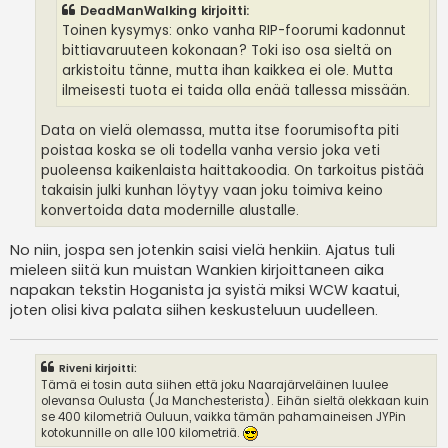
DeadManWalking kirjoitti:
Toinen kysymys: onko vanha RIP-foorumi kadonnut
bittiavaruuteen kokonaan? Toki iso osa sieltä on
arkistoitu tänne, mutta ihan kaikkea ei ole. Mutta
ilmeisesti tuota ei taida olla enää tallessa missään.
Data on vielä olemassa, mutta itse foorumisofta piti
poistaa koska se oli todella vanha versio joka veti
puoleensa kaikenlaista haittakoodia. On tarkoitus pistää
takaisin julki kunhan löytyy vaan joku toimiva keino
konvertoida data modernille alustalle.
No niin, jospa sen jotenkin saisi vielä henkiin. Ajatus tuli
mieleen siitä kun muistan Wankien kirjoittaneen aika
napakan tekstin Hoganista ja syistä miksi WCW kaatui,
joten olisi kiva palata siihen keskusteluun uudelleen.
Riveni kirjoitti:
Tämä ei tosin auta siihen että joku Naarajärveläinen luulee
olevansa Oulusta (Ja Manchesterista). Eihän sieltä olekkaan kuin
se 400 kilometriä Ouluun, vaikka tämän pahamaineisen JYPin
kotokunnille on alle 100 kilometriä.