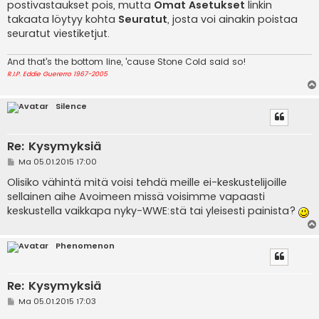
postivastaukset pois, mutta
Omat Asetukset
linkin
takaata löytyy kohta
Seuratut
, josta voi ainakin poistaa
seuratut viestiketjut.
And that's the bottom line, 'cause Stone Cold said so!
R.I.P. Eddie Guererro 1967-2005
Silence
Re: Kysymyksiä
V
Ma 05.01.2015 17:00
i
e
Olisiko vähintä mitä voisi tehdä meille ei-keskustelijoille
s
sellainen aihe Avoimeen missä voisimme vapaasti
t
i
keskustella vaikkapa nyky-WWE:stä tai yleisesti painista?
Phenomenon
Re: Kysymyksiä
V
Ma 05.01.2015 17:03
i
e