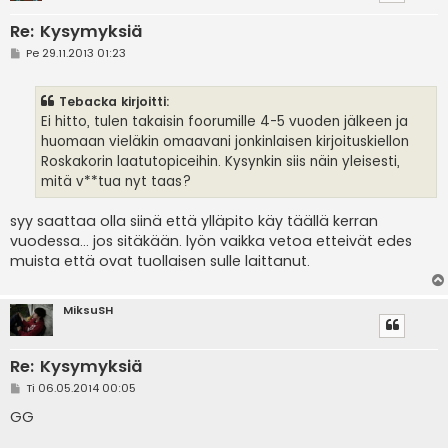
Re: Kysymyksiä
V
Pe 29.11.2013 01:23
i
e
s
Tebacka kirjoitti:
t
i
Ei hitto, tulen takaisin foorumille 4-5 vuoden jälkeen ja
huomaan vieläkin omaavani jonkinlaisen kirjoituskiellon
Roskakorin laatutopiceihin. Kysynkin siis näin yleisesti,
mitä v**tua nyt taas?
syy saattaa olla siinä että ylläpito käy täällä kerran
vuodessa... jos sitäkään. lyön vaikka vetoa etteivät edes
muista että ovat tuollaisen sulle laittanut.
MiksuSH
Re: Kysymyksiä
V
Ti 06.05.2014 00:05
i
e
GG
s
t