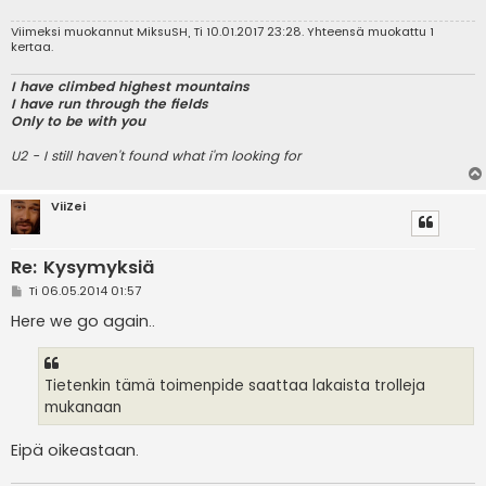
i
Viimeksi muokannut
MiksuSH
, Ti 10.01.2017 23:28. Yhteensä muokattu 1
kertaa.
I have climbed highest mountains
I have run through the fields
Only to be with you
U2 - I still haven't found what i'm looking for
ViiZei
Re: Kysymyksiä
V
Ti 06.05.2014 01:57
i
e
Here we go again..
s
t
i
Tietenkin tämä toimenpide saattaa lakaista trolleja
mukanaan
Eipä oikeastaan.