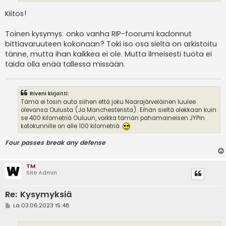
Kiitos!
Toinen kysymys: onko vanha RIP-foorumi kadonnut
bittiavaruuteen kokonaan? Toki iso osa sieltä on arkistoitu
tänne, mutta ihan kaikkea ei ole. Mutta ilmeisesti tuota ei
taida olla enää tallessa missään.
Riveni kirjoitti:
Tämä ei tosin auta siihen että joku Naarajärveläinen luulee
olevansa Oulusta (Ja Manchesterista). Eihän sieltä olekkaan kuin
se 400 kilometriä Ouluun, vaikka tämän pahamaineisen JYPin
kotokunnille on alle 100 kilometriä.
Four passes break any defense
TM
Site Admin
Re: Kysymyksiä
V
La 03.06.2023 15:48
i
e
s