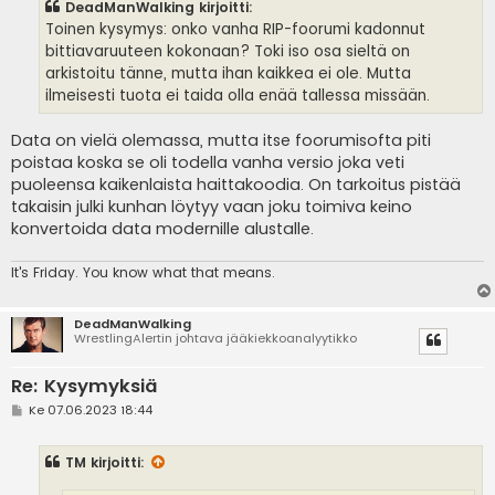
DeadManWalking kirjoitti:
t
i
Toinen kysymys: onko vanha RIP-foorumi kadonnut
bittiavaruuteen kokonaan? Toki iso osa sieltä on
arkistoitu tänne, mutta ihan kaikkea ei ole. Mutta
ilmeisesti tuota ei taida olla enää tallessa missään.
Data on vielä olemassa, mutta itse foorumisofta piti
poistaa koska se oli todella vanha versio joka veti
puoleensa kaikenlaista haittakoodia. On tarkoitus pistää
takaisin julki kunhan löytyy vaan joku toimiva keino
konvertoida data modernille alustalle.
It's
Friday. You know what that means.
DeadManWalking
WrestlingAlertin johtava jääkiekkoanalyytikko
Re: Kysymyksiä
V
Ke 07.06.2023 18:44
i
e
s
TM
kirjoitti:
t
i