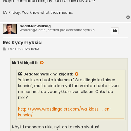
Näytti menneen rikki, nyt on toimiva sivutus!
It's
Friday. You know what that means.
DeadManWalking
WrestlingAlertin johtava jääkiekkoanalyytikko
Re: Kysymyksiä
V
Ke 31.05.2023 16:53
i
e
s
TM
kirjoitti:
t
i
DeadManWalking
kirjoitti:
Yritän lukea tuota kolumnia "Wrestlingin kultainen
kunnia", mutta aina kun yrittää vaihtaa tuota sivua
niin se heittää vaan ykkössivun alkuun. Onks tää
rikki?
http://www.wrestlingalert.com/wa-klassi ... en-
kunnia/
Näytti menneen rikki, nyt on toimiva sivutus!