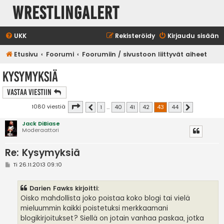
WrestlingAlert
UKK
Rekisteröidy
Kirjaudu sisään
Etusivu
Foorumi
Foorumiin / sivustoon liittyvät aiheet
Kysymyksiä
Vastaa Viestiin
Sivu
43
/
44
1080 viestiä
1
…
40
41
42
43
44
Edellinen
Seuraava
Jack DiBiase
Moderaattori
Re: Kysymyksiä
V
Ti 26.11.2013 09:10
i
e
s
Darien Fawks kirjoitti:
t
i
Oisko mahdollista joko poistaa koko blogi tai vielä
mieluummin kaikki poistetuksi merkkaamani
blogikirjoitukset? Siellä on jotain vanhaa paskaa, jotka