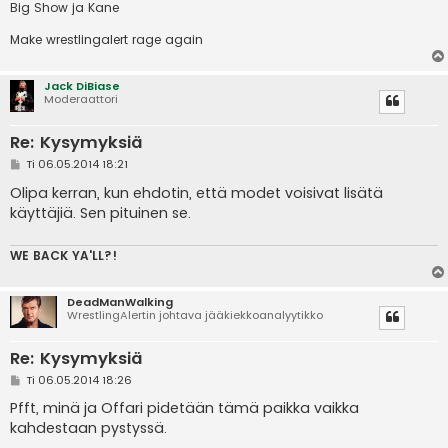
Big Show ja Kane
Make wrestlingalert rage again
Jack DiBiase
Moderaattori
Re: Kysymyksiä
V
Ti 06.05.2014 18:21
i
e
Olipa kerran, kun ehdotin, että modet voisivat lisätä
s
käyttäjiä. Sen pituinen se.
t
i
WE BACK YA'LL?!
DeadManWalking
WrestlingAlertin johtava jääkiekkoanalyytikko
Re: Kysymyksiä
V
Ti 06.05.2014 18:26
i
e
Pfft, minä ja Offari pidetään tämä paikka vaikka
s
kahdestaan pystyssä.
t
i