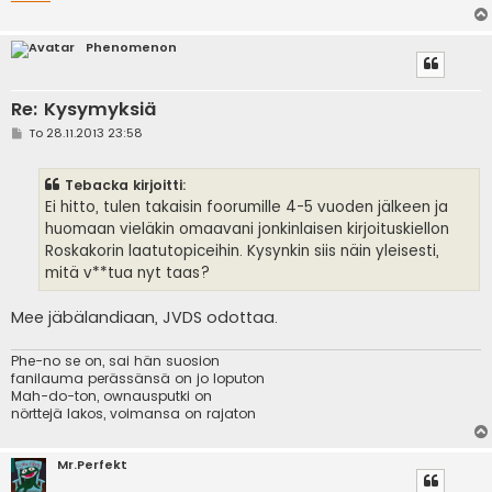
Phenomenon
Re: Kysymyksiä
V
To 28.11.2013 23:58
i
e
s
Tebacka kirjoitti:
t
i
Ei hitto, tulen takaisin foorumille 4-5 vuoden jälkeen ja
huomaan vieläkin omaavani jonkinlaisen kirjoituskiellon
Roskakorin laatutopiceihin. Kysynkin siis näin yleisesti,
mitä v**tua nyt taas?
Mee jäbälandiaan, JVDS odottaa.
Phe-no se on, sai hän suosion
fanilauma perässänsä on jo loputon
Mah-do-ton, ownausputki on
nörttejä lakos, voimansa on rajaton
Mr.Perfekt