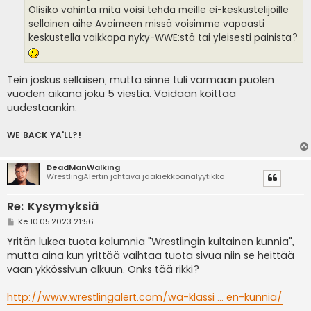
i
Olisiko vähintä mitä voisi tehdä meille ei-keskustelijoille
sellainen aihe Avoimeen missä voisimme vapaasti
keskustella vaikkapa nyky-WWE:stä tai yleisesti painista?
Tein joskus sellaisen, mutta sinne tuli varmaan puolen
vuoden aikana joku 5 viestiä. Voidaan koittaa
uudestaankin.
WE BACK YA'LL?!
DeadManWalking
WrestlingAlertin johtava jääkiekkoanalyytikko
Re: Kysymyksiä
V
Ke 10.05.2023 21:56
i
e
Yritän lukea tuota kolumnia "Wrestlingin kultainen kunnia",
s
mutta aina kun yrittää vaihtaa tuota sivua niin se heittää
t
i
vaan ykkössivun alkuun. Onks tää rikki?
http://www.wrestlingalert.com/wa-klassi ... en-kunnia/