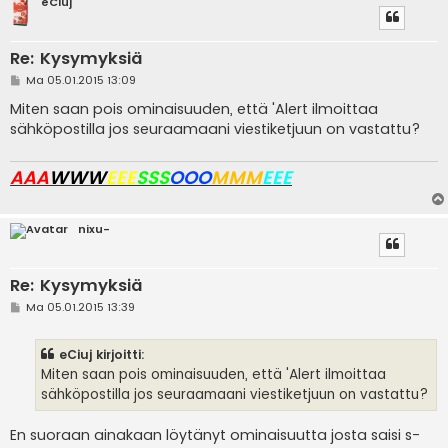
eCiuj
Re: Kysymyksiä
V
Ma 05.01.2015 13:09
i
e
Miten saan pois ominaisuuden, että 'Alert ilmoittaa
s
sähköpostilla jos seuraamaani viestiketjuun on vastattu?
t
i
AAA
WWW
EEE
SSS
OOO
MMM
EEE
nixu-
Re: Kysymyksiä
V
Ma 05.01.2015 13:39
i
e
s
eCiuj kirjoitti:
t
i
Miten saan pois ominaisuuden, että 'Alert ilmoittaa
sähköpostilla jos seuraamaani viestiketjuun on vastattu?
En suoraan ainakaan löytänyt ominaisuutta josta saisi s-