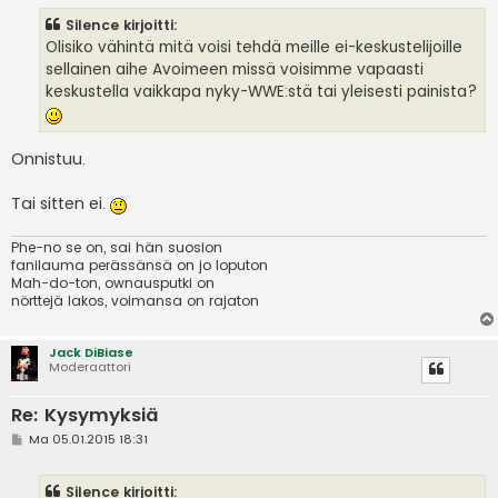
s
Silence kirjoitti:
t
i
Olisiko vähintä mitä voisi tehdä meille ei-keskustelijoille
sellainen aihe Avoimeen missä voisimme vapaasti
keskustella vaikkapa nyky-WWE:stä tai yleisesti painista?
Onnistuu.
Tai sitten ei.
Phe-no se on, sai hän suosion
fanilauma perässänsä on jo loputon
Mah-do-ton, ownausputki on
nörttejä lakos, voimansa on rajaton
Jack DiBiase
Moderaattori
Re: Kysymyksiä
V
Ma 05.01.2015 18:31
i
e
s
Silence kirjoitti:
t