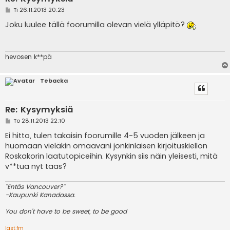
V
Ti 26.11.2013 20:23
i
e
Joku luulee tällä foorumilla olevan vielä ylläpitö?
s
t
i
hevosen k**pä
Tebacka
Re: Kysymyksiä
V
To 28.11.2013 22:10
i
e
Ei hitto, tulen takaisin foorumille 4-5 vuoden jälkeen ja
s
huomaan vieläkin omaavani jonkinlaisen kirjoituskiellon
t
i
Roskakorin laatutopiceihin. Kysynkin siis näin yleisesti, mitä
v**tua nyt taas?
''Entäs Vancouver?''
-Kaupunki Kanadassa.
You don't have to be sweet, to be good
last.fm