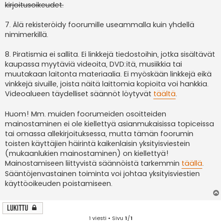
kirjoitusoikeudet.
7. Älä rekisteröidy foorumille useammalla kuin yhdellä
nimimerkillä.
8. Piratismia ei sallita. Ei linkkejä tiedostoihin, jotka sisältävät
kaupassa myytäviä videoita, DVD:itä, musiikkia tai
muutakaan laitonta materiaalia. Ei myöskään linkkejä eikä
vinkkejä sivuille, joista näitä laittomia kopioita voi hankkia.
Videoalueen täydelliset säännöt löytyvät
täältä
.
Huom! Mm. muiden foorumeiden osoitteiden
mainostaminen ei ole kiellettyä asianmukaisissa topiceissa
tai omassa allekirjoituksessa, mutta tämän foorumin
toisten käyttäjien häirintä kaikenlaisin yksityisviestein
(mukaanlukien mainostaminen) on kiellettyä!
Mainostamiseen liittyvistä säännöistä tarkemmin
täällä
.
Sääntöjenvastainen toiminta voi johtaa yksityisviestien
käyttöoikeuden poistamiseen.
Lukittu
1 viesti • Sivu
1
/
1