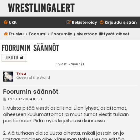
WrestlingAlert
UKK
Rekisteröidy
Kirjaudu sisään
Etusivu
Foorumi
Foorumiin / sivustoon liittyvät aiheet
Foorumin säännöt
Lukittu
1 viesti • Sivu
1
/
1
Trisu
Queen of the World
Foorumin säännöt
V
La 10.07.2004 16:53
i
e
1. Muista pitää viestit asiallisina. Liian lyhyet, asiattomat,
s
aiheeseen kuulumattomat ja muut turhat viestit tullaan
t
i
poistamaan. Pidä myös kirjoitusasu kunnossa.
2. Älä turhaan aloita uutta aihetta, mikäli jossain on jo
vastaavanlainen aihe. Yläreunan Haku-sivu on erittäin