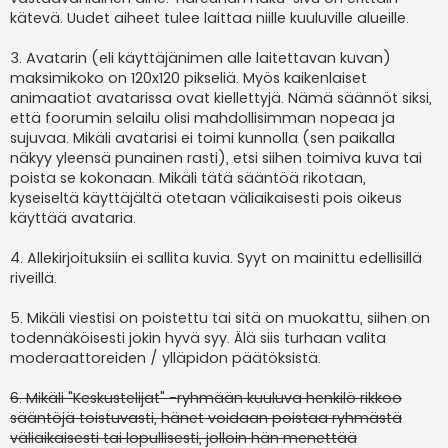
kätevä. Uudet aiheet tulee laittaa niille kuuluville alueille.
3. Avatarin (eli käyttäjänimen alle laitettavan kuvan)
maksimikoko on 120x120 pikseliä. Myös kaikenlaiset
animaatiot avatarissa ovat kiellettyjä. Nämä säännöt siksi,
että foorumin selailu olisi mahdollisimman nopeaa ja
sujuvaa. Mikäli avatarisi ei toimi kunnolla (sen paikalla
näkyy yleensä punainen rasti), etsi siihen toimiva kuva tai
poista se kokonaan. Mikäli tätä sääntöä rikotaan,
kyseiseltä käyttäjältä otetaan väliaikaisesti pois oikeus
käyttää avataria.
4. Allekirjoituksiin ei sallita kuvia. Syyt on mainittu edellisillä
riveillä.
5. Mikäli viestisi on poistettu tai sitä on muokattu, siihen on
todennäköisesti jokin hyvä syy. Älä siis turhaan valita
moderaattoreiden / ylläpidon päätöksistä.
6. Mikäli "Keskustelijat" -ryhmään kuuluva henkilö rikkoo
sääntöjä toistuvasti, hänet voidaan poistaa ryhmästä
väliaikaisesti tai lopullisesti, jolloin hän menettää