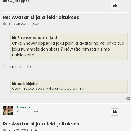
Show_Stopper
Re: Avatarisi ja allekirjoituksesi
V
La 17.05.2014 00:02
i
e
s
Phenomenon kirjoitti:
t
i
Onko Showstopperilla joku painija avatarina vai onko tuo
joku Kummeleiden sketsi? Näyttää nimittäin Timo
Kahilaiselta.
Totuus: ei ole.
JDub kirjoitti:
Cock_Sucker sopisi kyllä sinulle paremmin..
Saimou
Moderaattori
Re: Avatarisi ja allekirjoituksesi
V
La 17.05.2014 14:14