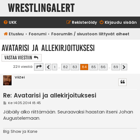
WrestlingAlert
UKK
Rekisteröidy
Kirjaudu sisään
Etusivu
Foorumi
Foorumiin / sivustoon liittyvät aiheet
Avatarisi ja allekirjoituksesi
Vastaa Viestiin
Sivu
84
/
89
2211 viestiä
1
…
82
83
84
85
86
…
89
Edellinen
Seuraava
ViiZei
Re: Avatarisi ja allekirjoituksesi
V
Ke 14.05.2014 18:45
i
e
Jäbäily alko riittämään. Seuraavaksi haastan itseni Johan
s
Augustelemaan.
t
i
Big Show ja Kane