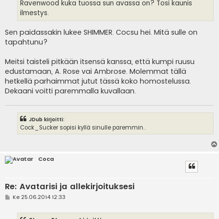
i
Ravenwood kuka tuossa sun avassa on? Tosi kaunis
ilmestys.
Sen paidassakin lukee SHIMMER. Cocsu hei. Mitä sulle on
tapahtunu?
Meitsi taisteli pitkään itsensä kanssa, että kumpi ruusu
edustamaan, A. Rose vai Ambrose. Molemmat tällä
hetkellä parhaimmat jutut tässä koko homostelussa.
Dekaani voitti paremmalla kuvallaan.
JDub kirjoitti:
Cock_Sucker sopisi kyllä sinulle paremmin..
Coca
Re: Avatarisi ja allekirjoituksesi
V
Ke 25.06.2014 12:33
i
e
s