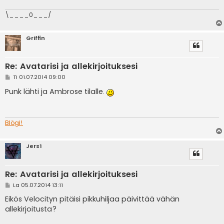
i
\____0___/
Griffin
Re: Avatarisi ja allekirjoituksesi
V
Ti 01.07.2014 09:00
i
e
Punk lähti ja Ambrose tilalle.
s
t
i
Blögi!
Jers1
Re: Avatarisi ja allekirjoituksesi
V
La 05.07.2014 13:11
i
e
Eikös Velocityn pitäisi pikkuhiljaa päivittää vähän
s
allekirjoitusta?
t
i