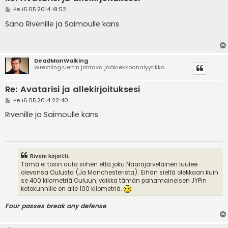
V
Pe 16.05.2014 19:52
i
e
Sano Rivenille ja Saimoulle kans
s
t
i
DeadManWalking
WrestlingAlertin johtava jääkiekkoanalyytikko
Re: Avatarisi ja allekirjoituksesi
V
Pe 16.05.2014 22:40
i
e
Rivenille ja Saimoulle kans
s
t
i
Riveni kirjoitti:
Tämä ei tosin auta siihen että joku Naarajärveläinen luulee
olevansa Oulusta (Ja Manchesterista). Eihän sieltä olekkaan kuin
se 400 kilometriä Ouluun, vaikka tämän pahamaineisen JYPin
kotokunnille on alle 100 kilometriä.
Four passes break any defense