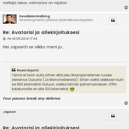
nörttejä lakos, voimansa on rajaton
DeadManWalking
WrestlingAlertin johtava jääkiekkoanalyytikko
Re: Avatarisi ja allekirjoituksesi
V
Pe 16.05.2014 17:34
i
e
Hei Japeetti se viikko meni jo...
s
t
i
Riveni kirjoitti:
Tämä ei tosin auta siihen että joku Naarajärveläinen luulee
olevansa Oulusta (Ja Manchesterista). Eihän sieltä olekkaan kuin
se 400 kilometriä Ouluun, vaikka tämän pahamaineisen JYPin
kotokunnille on alle 100 kilometriä.
Four passes break any defense
Japeet
Re: Avatarisi ja allekirjoituksesi