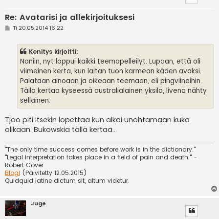
Re: Avatarisi ja allekirjoituksesi
V
Ti 20.05.2014 16:22
i
e
s
Kenitys kirjoitti:
t
i
Noniin, nyt loppui kaikki teemapelleilyt. Lupaan, että oli
viimeinen kerta, kun laitan tuon karmean käden avaksi.
Palataan ainoaan ja oikeaan teemaan, eli pingviineihin.
Tällä kertaa kyseessä australialainen yksilö, livenä nähty
sellainen.
Tjoo piti itsekin lopettaa kun alkoi unohtamaan kuka
olikaan. Bukowskia tällä kertaa...
"The only time success comes before work is in the dictionary."
"Legal interpretation takes place in a field of pain and death." -
Robert Cover
Blogi
(Päivitetty 12.05.2015)
Quidquid latine dictum sit, altum videtur.
Juge