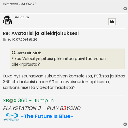
We need CM Punk!
Velocity
Re: Avatarisi ja allekirjoituksesi
V
To 10.07.2014 18:26
i
e
s
Jers1 kirjoitti:
t
i
Eikös Velocityn pitäisi pikkuhiljaa päivittää vähän
allekirjoitusta?
Kuka nyt seuraavan sukupolven konsoleista, PS3:sta ja Xbox
360:stä haluaisi eroon? Tai tulevaisuuden optisesta,
sähkönsinisestä videoformaatista?
XB
X 360 - Jump In.
PLAYSTATION 3 - PLAY B
3
YOND
-The Future Is Blue-