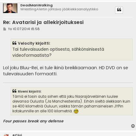
DeadManWalking
WrestlingAlertin johtava jääkiekkoanalyytikko
Re: Avatarisi ja allekirjoituksesi
V
To 10.07.2014 18:58
i
e
s
Velocity kirjoitti:
t
i
Tai tulevaisuuden optisesta, sähkönsinisestä
videoformaatista?
Lol joku Bluu-Rei, ei tule ikinä breikkaamaan. HD DVD on se
tulevaisuuden formaatti.
Riveni kirjoitti:
Tämä ei tosin auta siihen että joku Naarajärveläinen luulee
olevansa Oulusta (Ja Manchesterista). Eihän sieltä olekkaan kuin
se 400 kilometriä Ouluun, vaikka tämän pahamaineisen JYPin
kotokunnille on alle 100 kilometriä.
Four passes break any defense
eCiuj