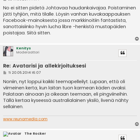
i
e
No ei sitten pidetä Johtavaa haudankaivajaa. Poistaminen
s
jätti tyhjiön, mitä tilalle. Löysin vanhan kuvakaappauksen
t
i
Facebook-mainoksesta jossa markkinoitiin fantastista,
sanottaisiinko hyvin lucha libre -henkistä mustapäiden
poistajaa. Siitä sitten.
Kenitys
Moderaattori
Re: Avatarisi ja allekirjoituksesi
V
Ti 20.05.2014 16:07
i
e
Noniin, nyt loppui kaikki teemapelleilyt. Lupaan, että oli
s
viimeinen kerta, kun laitan tuon karmean käden avaksi.
t
i
Palataan ainoaan ja oikeaan teemaan, eli pingviineihin.
Tällä kertaa kyseessä australialainen yksilö, livenä nähty
sellainen.
www.reunamedia.com
The Rocker