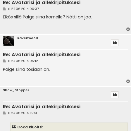
Re: Avatarisi ja allekirjoituksesi
V
Ti 24.06.2014 00:37
i
e
Eikös sillä Paige siinä komeile? Nätti on joo.
s
t
i
Ravenwood
Re: Avatarisi ja allekirjoituksesi
V
Ti 24.06.2014 05:12
i
e
Paige siinä tosiaan on.
s
t
i
Show_Stopper
Re: Avatarisi ja allekirjoituksesi
V
Ti 24.06.2014 15:41
i
e
s
Coca kirjoitti:
t