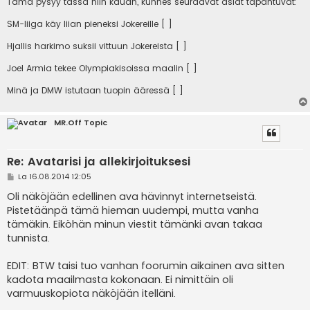
Tämä pysyy tässä niin kauan, kunnes seuraavat asiat tapahtuvat:
SM-liiga käy liian pieneksi Jokereille [ ]
Hjallis harkimo suksii vittuun Jokereista [ ]
Joel Armia tekee Olympiakisoissa maalin [ ]
Minä ja DMW istutaan tuopin ääressä [ ]
MR.Off Topic
Re: Avatarisi ja allekirjoituksesi
V
La 16.08.2014 12:05
i
e
Oli näköjään edellinen ava hävinnyt internetseistä.
s
Pistetäänpä tämä hieman uudempi, mutta vanha
t
i
tämäkin. Eiköhän minun viestit tämänki avan takaa
tunnista.
EDIT: BTW taisi tuo vanhan foorumin aikainen ava sitten
kadota maailmasta kokonaan. Ei nimittäin oli
varmuuskopiota näköjään itelläni.