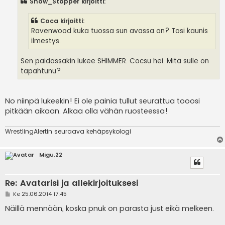
Show_Stopper kirjoitti:
t
i
Coca kirjoitti:
Ravenwood kuka tuossa sun avassa on? Tosi kaunis
ilmestys.
Sen paidassakin lukee SHIMMER. Cocsu hei. Mitä sulle on
tapahtunu?
No niinpä lukeekin! Ei ole painia tullut seurattua tooosi
pitkään aikaan. Alkaa olla vähän ruosteessa!
WrestlingAlertin seuraava kehäpsykologi
Migu.22
Re: Avatarisi ja allekirjoituksesi
V
Ke 25.06.2014 17:45
i
e
Näillä mennään, koska pnuk on parasta just eikä melkeen.
s
t