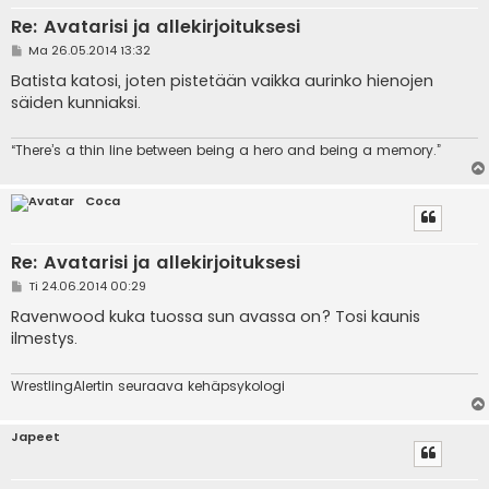
Re: Avatarisi ja allekirjoituksesi
V
Ma 26.05.2014 13:32
i
e
Batista katosi, joten pistetään vaikka aurinko hienojen
s
säiden kunniaksi.
t
i
“There’s a thin line between being a hero and being a memory.”
Coca
Re: Avatarisi ja allekirjoituksesi
V
Ti 24.06.2014 00:29
i
e
Ravenwood kuka tuossa sun avassa on? Tosi kaunis
s
ilmestys.
t
i
WrestlingAlertin seuraava kehäpsykologi
Japeet