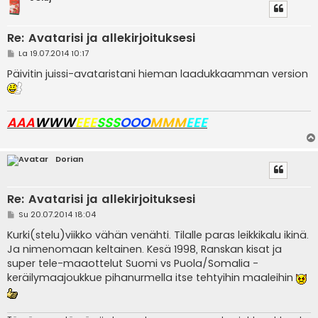
Re: Avatarisi ja allekirjoituksesi
V
La 19.07.2014 10:17
i
e
Päivitin juissi-avataristani hieman laadukkaamman version
s
t
i
AAA
WWW
EEE
SSS
OOO
MMM
EEE
Dorian
Re: Avatarisi ja allekirjoituksesi
V
Su 20.07.2014 18:04
i
e
Kurki(stelu)viikko vähän venähti. Tilalle paras leikkikalu ikinä.
s
Ja nimenomaan keltainen. Kesä 1998, Ranskan kisat ja
t
i
super tele-maaottelut Suomi vs Puola/Somalia -
keräilymaajoukkue pihanurmella itse tehtyihin maaleihin