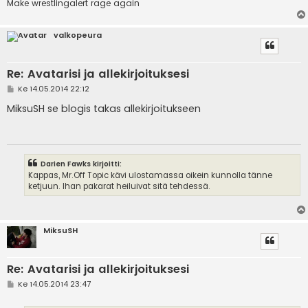
Make wrestlingalert rage again
valkopeura
Re: Avatarisi ja allekirjoituksesi
V
Ke 14.05.2014 22:12
i
e
MiksuSH se blogis takas allekirjoitukseen
s
t
i
Darien Fawks kirjoitti:
Kappas, Mr.Off Topic kävi ulostamassa oikein kunnolla tänne
ketjuun. Ihan pakarat heiluivat sitä tehdessä.
MiksuSH
Re: Avatarisi ja allekirjoituksesi
V
Ke 14.05.2014 23:47
i
e