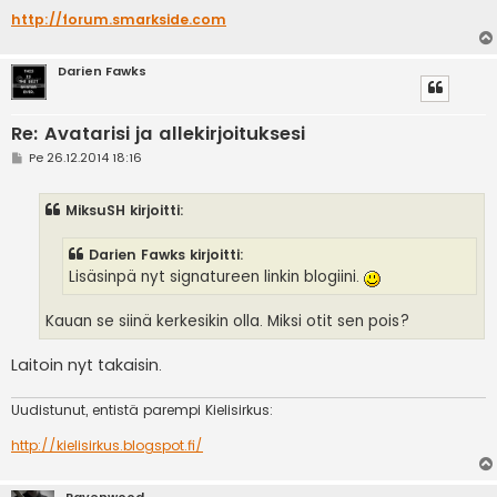
http://forum.smarkside.com
Darien Fawks
Re: Avatarisi ja allekirjoituksesi
V
Pe 26.12.2014 18:16
i
e
s
MiksuSH kirjoitti:
t
i
Darien Fawks kirjoitti:
Lisäsinpä nyt signatureen linkin blogiini.
Kauan se siinä kerkesikin olla. Miksi otit sen pois?
Laitoin nyt takaisin.
Uudistunut, entistä parempi Kielisirkus:
http://kielisirkus.blogspot.fi/
Ravenwood