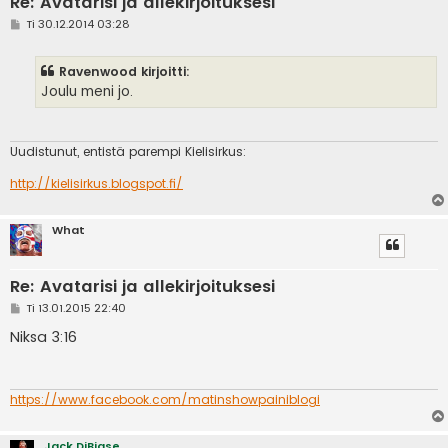
Re: Avatarisi ja allekirjoituksesi
V
Ti 30.12.2014 03:28
i
e
s
Ravenwood kirjoitti:
t
i
Joulu meni jo.
Uudistunut, entistä parempi Kielisirkus:
http://kielisirkus.blogspot.fi/
What
Re: Avatarisi ja allekirjoituksesi
V
Ti 13.01.2015 22:40
i
e
Niksa 3:16
s
t
i
https://www.facebook.com/matinshowpainiblogi
Jack DiBiase