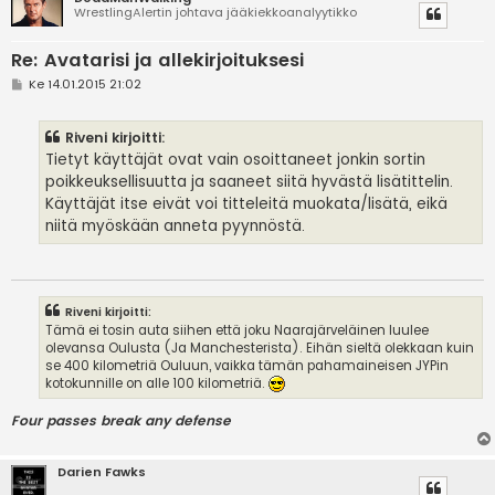
WrestlingAlertin johtava jääkiekkoanalyytikko
Re: Avatarisi ja allekirjoituksesi
V
Ke 14.01.2015 21:02
i
e
s
Riveni kirjoitti:
t
i
Tietyt käyttäjät ovat vain osoittaneet jonkin sortin
poikkeuksellisuutta ja saaneet siitä hyvästä lisätittelin.
Käyttäjät itse eivät voi titteleitä muokata/lisätä, eikä
niitä myöskään anneta pyynnöstä.
Riveni kirjoitti:
Tämä ei tosin auta siihen että joku Naarajärveläinen luulee
olevansa Oulusta (Ja Manchesterista). Eihän sieltä olekkaan kuin
se 400 kilometriä Ouluun, vaikka tämän pahamaineisen JYPin
kotokunnille on alle 100 kilometriä.
Four passes break any defense
Darien Fawks