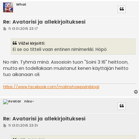
What
Re: Avatarisi ja allekirjoituksesi
V
Ti 13.01.2015 23:17
i
e
s
ViiZei kirjoitti:
t
i
Ei se oo titteli vaan entinen nimimerkki. Höpö
No niin. Tyhmä minä. Assosioin tuon "Soini 3:16" heittoon,
mutta en todellakaan muistanut kenen käyttäjän heitto
tuo aikanaan oli.
https://www.facebook.com/matinshowpainiblogi
nixu-
Re: Avatarisi ja allekirjoituksesi
V
Ti 13.01.2015 23:31
i
e
s