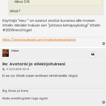
Niksa 3:16
What?
Käyttäjä "nixu-" on saanut avatar kuvansa alle moisen
tittelin. Minäkin haluan sen "johtava kehäpsykologi" tittelin.
#2009nevöföget
https://www.facebook.com/matinshowpainiblogi
ViiZei
Re: Avatarisi ja allekirjoituksesi
V
Ti 13.01.2015 23:14
i
e
Ei se oo titteli vaan entinen nimimerkki. Höpö
s
t
i
Big Show ja Kane
Make wrestlingalert rage again