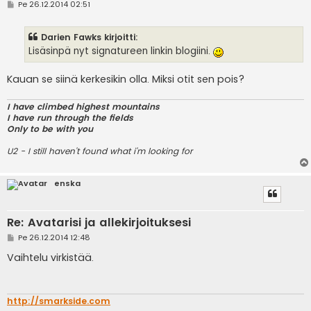
V
Pe 26.12.2014 02:51
i
e
s
Darien Fawks kirjoitti:
t
i
Lisäsinpä nyt signatureen linkin blogiini.
Kauan se siinä kerkesikin olla. Miksi otit sen pois?
I have climbed highest mountains
I have run through the fields
Only to be with you
U2 - I still haven't found what i'm looking for
enska
Re: Avatarisi ja allekirjoituksesi
V
Pe 26.12.2014 12:48
i
e
Vaihtelu virkistää.
s
t
i
http://smarkside.com