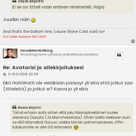
ViiZei kirjoitti:
t
i
Ei se oo titteli vaan entinen nimimerkki. Höpö
Juurikin näin
And that's the bottom line, 'cause Stone Cold said so!
R.I.P. Eddie Guererro 1967-2005
DeadManWalking
WrestlingAlertin johtava jääkiekkoanalyytikko
Re: Avatarisi ja allekirjoituksesi
V
Ti 13.01.2015 23:34
i
e
Eikö HattiWatti ole vieläkään päässyt yli siitä että jotkut saa
s
(titteleitä) ja jotkut ei? Kasva jo yli siitä.
t
i
Riveni kirjoitti:
Tämä ei tosin auta siihen että joku Naarajärveläinen luulee
olevansa Oulusta (Ja Manchesterista). Eihän sieltä olekkaan kuin
se 400 kilometriä Ouluun, vaikka tämän pahamaineisen JYPin
kotokunnille on alle 100 kilometriä.