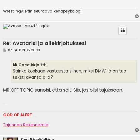
i
WrestlingAlertin seuraava kehäpsykologi
MR.Off Topic
Re: Avatarisi ja allekirjoituksesi
V
Ke 14.01.2015 20:19
i
e
s
Coca kirjoitti:
t
i
Sainko koskaan vastausta siihen, miksi DMW:llä on tuo
teksti avansa alla?
MR OFF TOPIC sanoisi, että sait. Siis, jos olisi tajuissaan.
HELP ME, T: MR OFF TOPIC
GOD OF ALERT
Heeelp meee
Tajunnan Rakennelmia
DeadManWalking