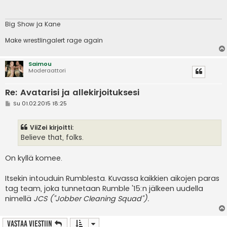
t
i
Big Show ja Kane
Make wrestlingalert rage again
Saimou
Moderaattori
Re: Avatarisi ja allekirjoituksesi
V
Su 01.02.2015 18:25
i
e
s
ViiZei kirjoitti:
t
i
Believe that, folks.
On kyllä komee.
Itsekin intouduin Rumblesta. Kuvassa kaikkien aikojen paras
tag team, joka tunnetaan Rumble '15:n jälkeen uudella
nimellä
JCS ("Jobber Cleaning Squad").
Vastaa Viestiin