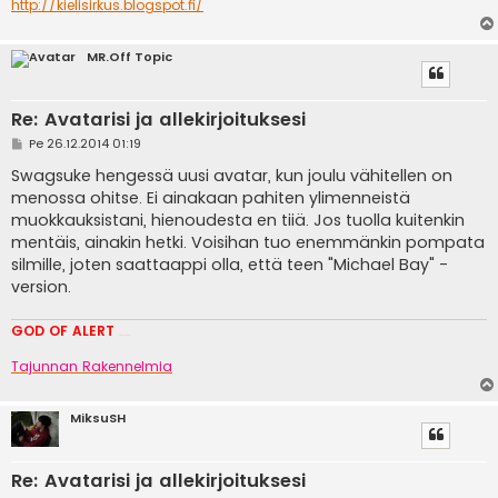
http://kielisirkus.blogspot.fi/
MR.Off Topic
Re: Avatarisi ja allekirjoituksesi
V
Pe 26.12.2014 01:19
i
e
Swagsuke hengessä uusi avatar, kun joulu vähitellen on
s
menossa ohitse. Ei ainakaan pahiten ylimenneistä
t
i
muokkauksistani, hienoudesta en tiiä. Jos tuolla kuitenkin
mentäis, ainakin hetki. Voisihan tuo enemmänkin pompata
silmille, joten saattaappi olla, että teen "Michael Bay" -
version.
GOD OF ALERT
Heeelp meee
Tajunnan Rakennelmia
MiksuSH
Re: Avatarisi ja allekirjoituksesi