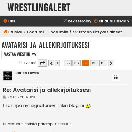
WrestlingAlert
UKK
Rekisteröidy
Kirjaudu sisään
Etusivu
Foorumi
Foorumiin / sivustoon liittyvät aiheet
Avatarisi ja allekirjoituksesi
Vastaa Viestiin
Sivu
87
/
89
2211 viestiä
1
…
85
86
87
88
89
Edellinen
Seuraava
Darien Fawks
Re: Avatarisi ja allekirjoituksesi
V
Ke 17.12.2014 01:16
i
e
Lisäsinpä nyt signatureen linkin blogiini.
s
t
i
Uudistunut, entistä parempi Kielisirkus: