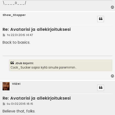
\____0___/
Show_Stopper
Re: Avatarisi ja allekirjoituksesi
V
To 22.01.2015 14:47
i
e
Back to basics.
s
t
i
JDub kirjoitti:
Cock_Sucker sopisi kyllä sinulle paremmin..
ViiZei
Re: Avatarisi ja allekirjoituksesi
V
Su 01.02.2015 18:15
i
e
Believe that, folks.
s