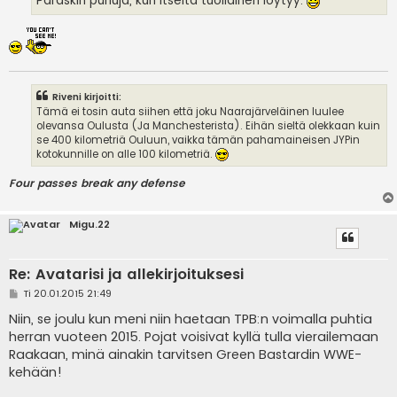
Paraskin puhuja, kun itseltä tuollainen löytyy.
Riveni kirjoitti:
Tämä ei tosin auta siihen että joku Naarajärveläinen luulee
olevansa Oulusta (Ja Manchesterista). Eihän sieltä olekkaan kuin
se 400 kilometriä Ouluun, vaikka tämän pahamaineisen JYPin
kotokunnille on alle 100 kilometriä.
Four passes break any defense
Migu.22
Re: Avatarisi ja allekirjoituksesi
V
Ti 20.01.2015 21:49
i
e
Niin, se joulu kun meni niin haetaan TPB:n voimalla puhtia
s
herran vuoteen 2015. Pojat voisivat kyllä tulla vierailemaan
t
i
Raakaan, minä ainakin tarvitsen Green Bastardin WWE-
kehään!