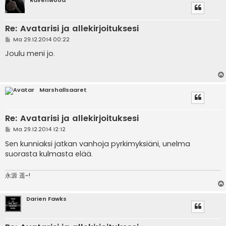
Re: Avatarisi ja allekirjoituksesi
V
Ma 29.12.2014 00:22
i
e
Joulu meni jo.
s
t
i
Marshallsaaret
Re: Avatarisi ja allekirjoituksesi
V
Ma 29.12.2014 12:12
i
e
Sen kunniaksi jatkan vanhoja pyrkimyksiäni, unelma
s
suorasta kulmasta elää.
t
i
永源 遥~!
Darien Fawks