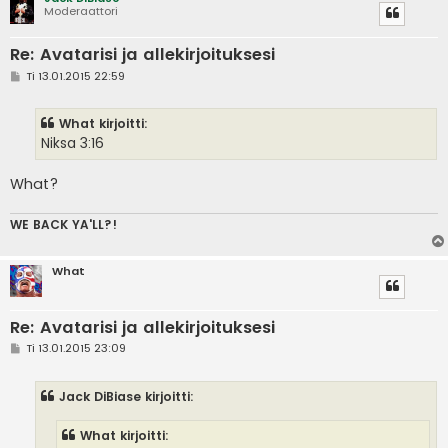
Moderaattori
Re: Avatarisi ja allekirjoituksesi
V
Ti 13.01.2015 22:59
i
e
s
What kirjoitti:
t
i
Niksa 3:16
What?
WE BACK YA'LL?!
What
Re: Avatarisi ja allekirjoituksesi
V
Ti 13.01.2015 23:09
i
e
s
Jack DiBiase kirjoitti:
t
i
What kirjoitti: