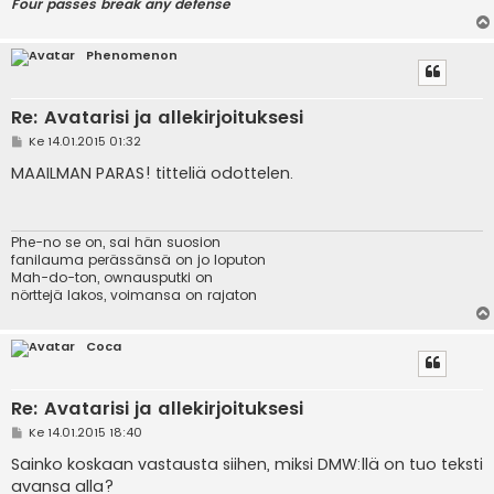
Four passes break any defense
Phenomenon
Re: Avatarisi ja allekirjoituksesi
V
Ke 14.01.2015 01:32
i
e
MAAILMAN PARAS! titteliä odottelen.
s
t
i
Phe-no se on, sai hän suosion
fanilauma perässänsä on jo loputon
Mah-do-ton, ownausputki on
nörttejä lakos, voimansa on rajaton
Coca
Re: Avatarisi ja allekirjoituksesi
V
Ke 14.01.2015 18:40
i
e
Sainko koskaan vastausta siihen, miksi DMW:llä on tuo teksti
s
avansa alla?
t