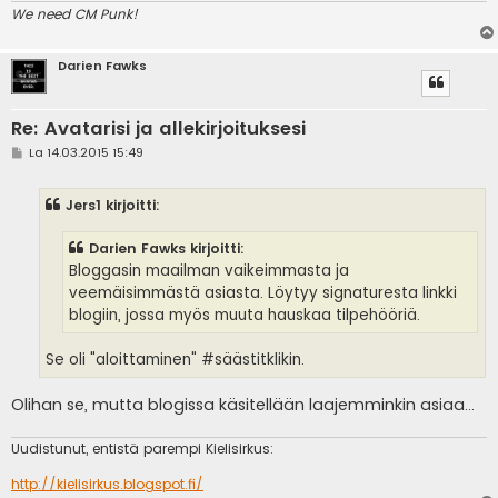
We need CM Punk!
Darien Fawks
Re: Avatarisi ja allekirjoituksesi
V
La 14.03.2015 15:49
i
e
s
Jers1 kirjoitti:
t
i
Darien Fawks kirjoitti:
Bloggasin maailman vaikeimmasta ja
veemäisimmästä asiasta. Löytyy signaturesta linkki
blogiin, jossa myös muuta hauskaa tilpehööriä.
Se oli "aloittaminen" #säästitklikin.
Olihan se, mutta blogissa käsitellään laajemminkin asiaa...
Uudistunut, entistä parempi Kielisirkus:
http://kielisirkus.blogspot.fi/