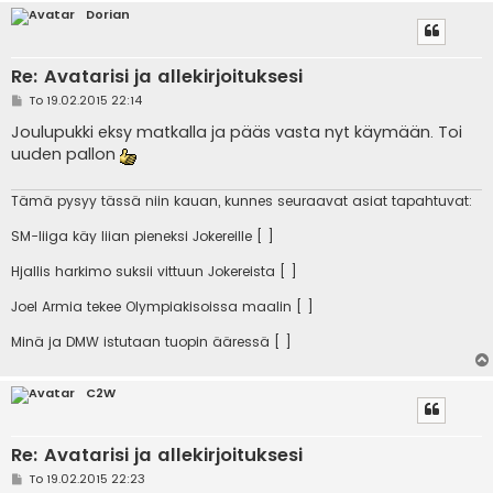
Dorian
Re: Avatarisi ja allekirjoituksesi
V
To 19.02.2015 22:14
i
e
Joulupukki eksy matkalla ja pääs vasta nyt käymään. Toi
s
uuden pallon
t
i
Tämä pysyy tässä niin kauan, kunnes seuraavat asiat tapahtuvat:
SM-liiga käy liian pieneksi Jokereille [ ]
Hjallis harkimo suksii vittuun Jokereista [ ]
Joel Armia tekee Olympiakisoissa maalin [ ]
Minä ja DMW istutaan tuopin ääressä [ ]
C2W
Re: Avatarisi ja allekirjoituksesi
V
To 19.02.2015 22:23
i