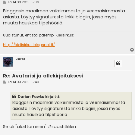
V
La 14.03.2015 15:36
i
e
Bloggasin maailman vaikeimmasta ja veemäisimmästä
s
asiasta. Löytyy signaturesta linkki blogiin, jossa myös
t
i
muuta hauskaa tilpehööriä.
Uudistunut, entistä parempi Kielisirkus:
http://kielisirkus.blogspot.fi/
Jers1
Re: Avatarisi ja allekirjoituksesi
V
La 14.03.2015 15:40
i
e
s
Darien Fawks kirjoitti:
t
i
Bloggasin maailman vaikeimmasta ja veemäisimmästä
asiasta. Löytyy signaturesta linkki blogiin, jossa myös
muuta hauskaa tilpehööriä.
Se oli "aloittaminen" #säästitklikin.