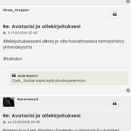
Show_Stopper
Re: Avatarisi ja allekirjoituksesi
V
Ti 17.03.2015 20:42
i
e
Allekirjoituksessani alkaa jo olla havaittavissa temaattista
s
yhtenäisyyttä.
t
i
#tahdon
JDub kirjoitti:
Cock_Sucker sopisi kyllä sinulle paremmin..
Ravenwood
Re: Avatarisi ja allekirjoituksesi
V
Su 22.03.2015 20:45
i
e
Ilmeeni kun luen Alertista Darienin uusimmat kuulumiset.