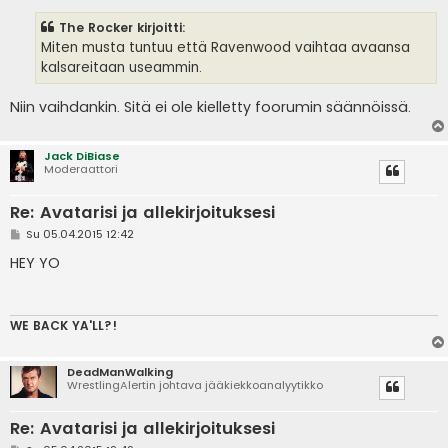
e
s
The Rocker kirjoitti:
t
i
Miten musta tuntuu että Ravenwood vaihtaa avaansa
kalsareitaan useammin.
Niin vaihdankin. Sitä ei ole kielletty foorumin säännöissä.
Jack DiBiase
Moderaattori
Re: Avatarisi ja allekirjoituksesi
V
Su 05.04.2015 12:42
i
e
HEY YO
s
t
i
WE BACK YA'LL?!
DeadManWalking
WrestlingAlertin johtava jääkiekkoanalyytikko
Re: Avatarisi ja allekirjoituksesi