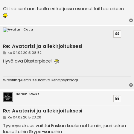
Olit sä sentään tuolla eri ketjussa osannut laittaa oikeen..
Coca
Re: Avatarisi ja allekirjoituksesi
V
Ke 04.02.2015 08:52
i
e
Hyvä ava Blasterpiece!
s
t
i
WrestlingAlertin seuraava kehäpsykologi
Darien Fawks
Re: Avatarisi ja allekirjoituksesi
V
Ke 04.02.2015 23:26
i
e
Tyyneysrukous vaihtui Enskan kuolemattomiin, juuri äsken
s
lausuttuihin Skype-sanoihin.
t