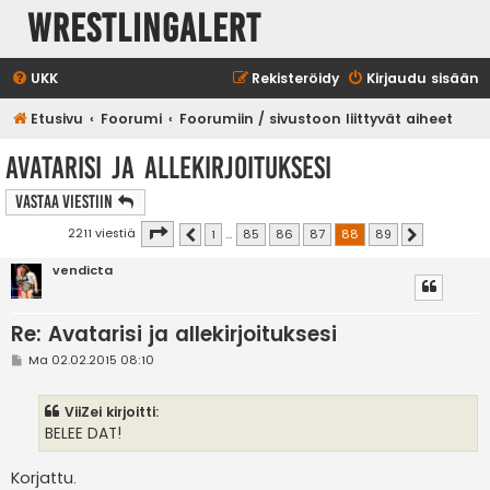
WrestlingAlert
UKK
Rekisteröidy
Kirjaudu sisään
Etusivu
Foorumi
Foorumiin / sivustoon liittyvät aiheet
Avatarisi ja allekirjoituksesi
Vastaa Viestiin
Sivu
88
/
89
2211 viestiä
1
…
85
86
87
88
89
Edellinen
Seuraava
vendicta
Re: Avatarisi ja allekirjoituksesi
V
Ma 02.02.2015 08:10
i
e
s
ViiZei kirjoitti:
t
i
BELEE DAT!
Korjattu.