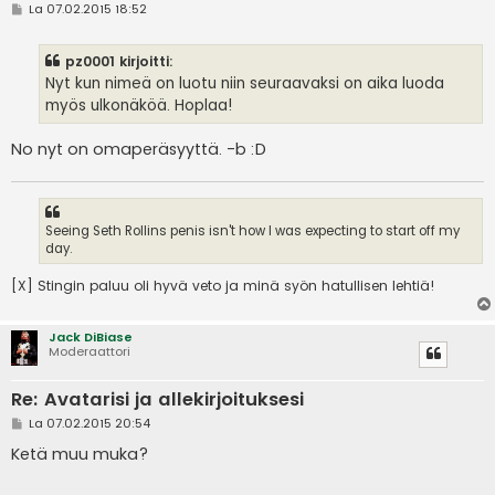
V
La 07.02.2015 18:52
i
e
s
pz0001 kirjoitti:
t
i
Nyt kun nimeä on luotu niin seuraavaksi on aika luoda
myös ulkonäköä. Hoplaa!
No nyt on omaperäsyyttä. -b :D
Seeing Seth Rollins penis isn't how I was expecting to start off my
day.
[X] Stingin paluu oli hyvä veto ja minä syön hatullisen lehtiä!
Jack DiBiase
Moderaattori
Re: Avatarisi ja allekirjoituksesi
V
La 07.02.2015 20:54
i
e
Ketä muu muka?
s
t
i