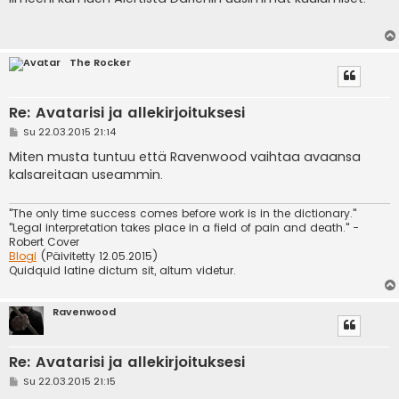
s
t
i
The Rocker
Re: Avatarisi ja allekirjoituksesi
V
Su 22.03.2015 21:14
i
e
Miten musta tuntuu että Ravenwood vaihtaa avaansa
s
kalsareitaan useammin.
t
i
"The only time success comes before work is in the dictionary."
"Legal interpretation takes place in a field of pain and death." -
Robert Cover
Blogi
(Päivitetty 12.05.2015)
Quidquid latine dictum sit, altum videtur.
Ravenwood
Re: Avatarisi ja allekirjoituksesi
V
Su 22.03.2015 21:15
i