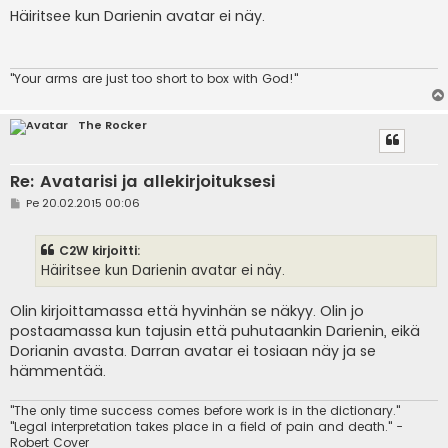
e
Häiritsee kun Darienin avatar ei näy.
s
t
i
"Your arms are just too short to box with God!"
The Rocker
Re: Avatarisi ja allekirjoituksesi
V
Pe 20.02.2015 00:06
i
e
s
C2W kirjoitti:
t
i
Häiritsee kun Darienin avatar ei näy.
Olin kirjoittamassa että hyvinhän se näkyy. Olin jo
postaamassa kun tajusin että puhutaankin Darienin, eikä
Dorianin avasta. Darran avatar ei tosiaan näy ja se
hämmentää.
"The only time success comes before work is in the dictionary."
"Legal interpretation takes place in a field of pain and death." -
Robert Cover