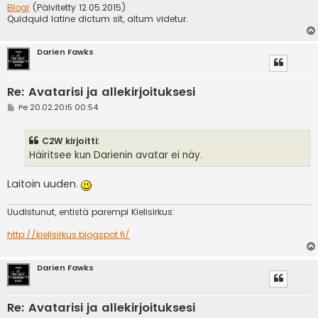
Blogi
(Päivitetty 12.05.2015)
Quidquid latine dictum sit, altum videtur.
Darien Fawks
Re: Avatarisi ja allekirjoituksesi
V
Pe 20.02.2015 00:54
i
e
s
C2W kirjoitti:
t
i
Häiritsee kun Darienin avatar ei näy.
Laitoin uuden.
Uudistunut, entistä parempi Kielisirkus:
http://kielisirkus.blogspot.fi/
Darien Fawks
Re: Avatarisi ja allekirjoituksesi