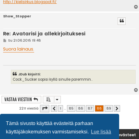
http://kielisirkus.blogspot.fi/
Show_Stopper
Re: Avatarisi ja allekirjoituksesi
V
Su 21.06.2015 19:48
i
e
Suora lainaus.
s
t
i
JDub kirjoitti:
Cock_Sucker sopisi kyllä sinulle paremmin..
Vastaa Viestiin
Sivu
88
/
89
2211 viestiä
1
…
85
86
87
88
89
Edellinen
Seuraava
Tämä sivusto käyttää evästeitä parhaan
käyttäjäkokemuksen varmistamiseksi.
Lue lisää
Etusivu
Poista evästeet