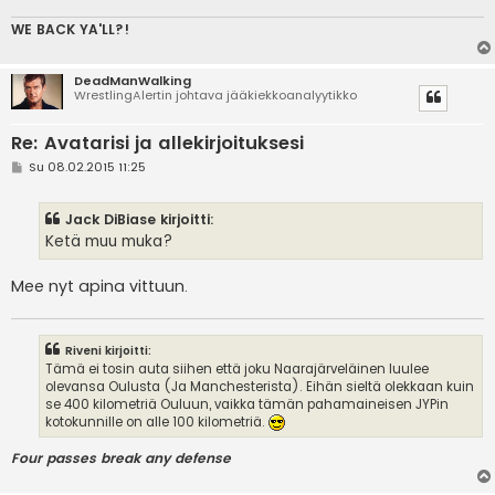
WE BACK YA'LL?!
DeadManWalking
WrestlingAlertin johtava jääkiekkoanalyytikko
Re: Avatarisi ja allekirjoituksesi
V
Su 08.02.2015 11:25
i
e
s
Jack DiBiase kirjoitti:
t
i
Ketä muu muka?
Mee nyt apina vittuun.
Riveni kirjoitti:
Tämä ei tosin auta siihen että joku Naarajärveläinen luulee
olevansa Oulusta (Ja Manchesterista). Eihän sieltä olekkaan kuin
se 400 kilometriä Ouluun, vaikka tämän pahamaineisen JYPin
kotokunnille on alle 100 kilometriä.
Four passes break any defense