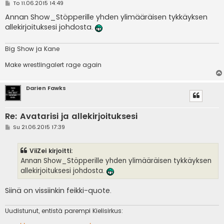
V
To 11.06.2015 14:49
i
e
Annan Show_Stöpperille yhden ylimääräisen tykkäyksen
s
allekirjoituksesi johdosta.
t
i
Big Show ja Kane
Make wrestlingalert rage again
Darien Fawks
Re: Avatarisi ja allekirjoituksesi
V
Su 21.06.2015 17:39
i
e
s
ViiZei kirjoitti:
t
i
Annan Show_Stöpperille yhden ylimääräisen tykkäyksen
allekirjoituksesi johdosta.
Siinä on vissiinkin feikki-quote.
Uudistunut, entistä parempi Kielisirkus: