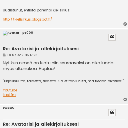
i
Uudistunut, entistä parempi Kielisirkus:
http://kielisirkus.blogspot.fi/
pz0001
Re: Avatarisi ja allekirjoituksesi
V
La 07.02.2015 17:25
i
e
Nyt kun nimeä on luotu niin seuraavaksi on aika luoda
s
myös ulkonäköä. Hoplaa!
t
i
"Kirjallisuutta, taidetta, tiedettä. Sä et tarvii niitä, mä tiedän oikotien!"
Youtube
Last.fm
kossi5
Re: Avatarisi ja allekirjoituksesi