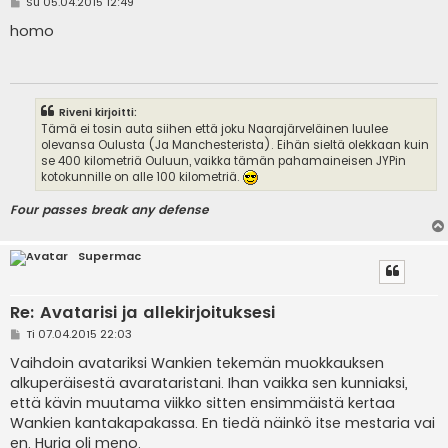
V
Su 05.04.2015 12:49
i
e
homo
s
t
i
Riveni kirjoitti:
Tämä ei tosin auta siihen että joku Naarajärveläinen luulee
olevansa Oulusta (Ja Manchesterista). Eihän sieltä olekkaan kuin
se 400 kilometriä Ouluun, vaikka tämän pahamaineisen JYPin
kotokunnille on alle 100 kilometriä.
Four passes break any defense
Supermac
Re: Avatarisi ja allekirjoituksesi
V
Ti 07.04.2015 22:03
i
e
Vaihdoin avatariksi Wankien tekemän muokkauksen
s
alkuperäisestä avarataristani. Ihan vaikka sen kunniaksi,
t
i
että kävin muutama viikko sitten ensimmäistä kertaa
Wankien kantakapakassa. En tiedä näinkö itse mestaria vai
en. Hurja oli meno.