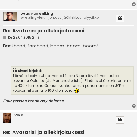
DeadManWalking
WrestlingAlertin johtava jääkiekkoanalyytikko
Re: Avatarisi ja allekirjoituksesi
V
Ke 29.04.2015 21:19
i
e
Backhand, forehand, boom-boom-boom!
s
t
i
Riveni kirjoitti:
Tämä ei tosin auta siihen että joku Naarajärveläinen luulee
olevansa Oulusta (Ja Manchesterista). Eihän sieltä olekkaan kuin
se 400 kilometriä Ouluun, vaikka tämän pahamaineisen JYPin
kotokunnille on alle 100 kilometriä.
Four passes break any defense
ViiZei
Re: Avatarisi ja allekirjoituksesi