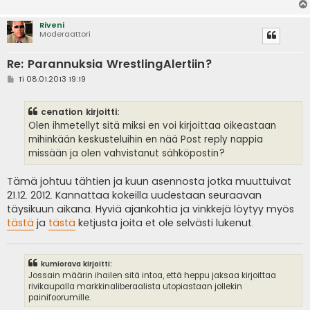
Riveni
Moderaattori
Re: Parannuksia WrestlingAlertiin?
V
Ti 08.01.2013 19:19
i
e
s
cenation kirjoitti:
t
i
Olen ihmetellyt sitä miksi en voi kirjoittaa oikeastaan
mihinkään keskusteluihin en nää Post reply nappia
missään ja olen vahvistanut sähköpostin?
Tämä johtuu tähtien ja kuun asennosta jotka muuttuivat
21.12. 2012. Kannattaa kokeilla uudestaan seuraavan
täysikuun aikana. Hyviä ajankohtia ja vinkkejä löytyy myös
tästä
ja
tästä
ketjusta joita et ole selvästi lukenut.
kumiorava kirjoitti:
Jossain määrin ihailen sitä intoa, että heppu jaksaa kirjoittaa
rivikaupalla markkinaliberaalista utopiastaan jollekin
painifoorumille.