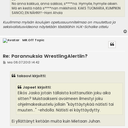
No anna kakkua, anna sakkoa, s****na. Hymyile, hymyile oikein.
Mä en kestä näitä s****nan mikkihiiriä. KAKS TUOMARIA, KUMPIKIN
SANOO, EN NÄHNY!-Harri Ahola
Kuullmma mylsän koulujen opetussuunnitelmaa on muutettua ja
seksivalistusvideona näytetään tästälähin HJK-Schalke ottelu
MR.Off Topic
Re: Parannuksia WrestlingAlertiin?
V
Ma 08.07.2013 14:42
i
e
s
takaovi kirjoitti:
t
i
Japeet kirjoitti:
Eikös Jaska jotain tällaista koittanutkin joku aika
sitten? Muistaakseni avoimeen ilmestyi joku
ohjelmakeskustelu jollain "käyttäytykää nätisti tai
muuten..." -ehdolla. Nätisti ei käyttäydytty.
Ei yllättänyt ketään muita kuin Mietaan Juhan.