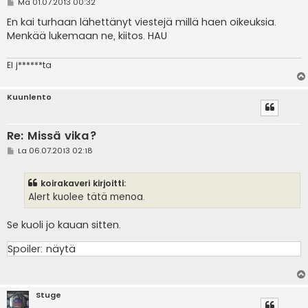
V
Ma 01.07.2013 00:32
i
e
En kai turhaan lähettänyt viestejä millä haen oikeuksia.
s
Menkää lukemaan ne, kiitos. HAU
t
i
EI j******ta
Kuunlento
Re: Missä vika?
V
La 06.07.2013 02:18
i
e
s
koirakaveri kirjoitti:
t
i
Alert kuolee tätä menoa.
Se kuoli jo kauan sitten.
Spoiler:
näytä
Stuge