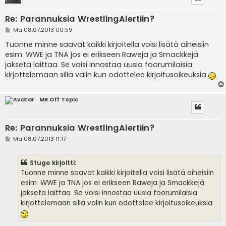
Re: Parannuksia WrestlingAlertiin?
V
Ma 08.07.2013 00:59
i
e
Tuonne minne saavat kaikki kirjoitella voisi lisätä aiheisiin
s
esim. WWE ja TNA jos ei erikseen Raweja ja Smackkejä
t
i
jakseta laittaa. Se voisi innostaa uusia foorumilaisia
kirjottelemaan sillä välin kun odottelee kirjoitusoikeuksia
MR.Off Topic
Re: Parannuksia WrestlingAlertiin?
V
Ma 08.07.2013 11:17
i
e
s
Stuge kirjoitti:
t
i
Tuonne minne saavat kaikki kirjoitella voisi lisätä aiheisiin
esim. WWE ja TNA jos ei erikseen Raweja ja Smackkejä
jakseta laittaa. Se voisi innostaa uusia foorumilaisia
kirjottelemaan sillä välin kun odottelee kirjoitusoikeuksia