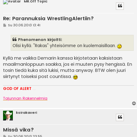
MR.Off Topic
Re: Parannuksia WrestlingAlertiin?
V
Su 30.06.2013 13:41
i
e
s
Phenomenon kirjoitti:
t
i
Olisi kyllä. "Rakas" yhteisömme on kuolemaisillaan.
Kyllä me vaikka Demarin kanssa kirjotetaan kaksistaan
maailmanloppuun saakka, jos ei muuten pysy hengissä. En
tosin tiedä kuka sitä lukisi, mutta anyway. BTW olen juuri
siirtynyt toiseksi post countissa.
GOD OF ALERT
Heeelp meee
Tajunnan Rakennelmia
koirakaveri
Missä vika?
V
Su 30.06.2013 23:55