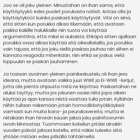
Joo se oli joku yleinen. Minustahan on ihan sama, että
käyttäytyykö edes puolet porukasta nätisti. Antaa olla ja
käyttäytykööt kuinka paskasti käyttäytyvät. Vitsi on siinä,
että sitten kun porukka alkaa itkemään, että avataan
paikka kaikille halukkaille niin tuota voi käyttää
argumenttina, että miksi ei aukaista. Ehkäpä sitten ajallaan
porukka osaa alkaa käyttää sitä oikeallalailla, jos porukka
vain tajuaa, että jos joku siellä paskaa jauhaa niin siihen ei
kannata reagoida mitenkään, niin ehkä se joskus vielä
loppuukin se paskan jauhaminen.
Ja tosiaan avoimen yleinen painikeskustelu oli ihan jees
ideana, mutta avataan vaikka juuri WWE ja Ei-WWE -ketjut,
jotta olis pientä ohjausta mitä ne kirjottaa. Paskastahan ne
aluksi täyttyy, mutta jos jokunen osaisi niitä jopa oikein
käyttää ja ajan kanssa niistä saattaa tulla jotain. Kyllähän
niihin tullaan näkemään jotain homodildohyökkäyksiä
varmasti sun muita koira- ja peurakavereita, mutta ei
niitäkään ihan hirveän kauan jaksa joku painifoorumin
avoin kiinnostaa. Tuommosen kokeilun pitäisi ainakin
vuoden päivät jaksaa katella, että näkisi tuleeko siitä
yhtään mitään edes pitkällä tähtäimellä.