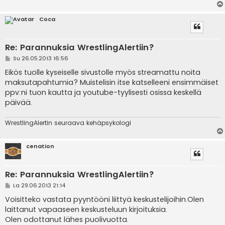
Coca
Re: Parannuksia WrestlingAlertiin?
V
Su 26.05.2013 16:56
i
e
Eikös tuolle kyseiselle sivustolle myös streamattu noita
s
maksutapahtumia? Muistelisin itse katselleeni ensimmäiset
t
i
ppv:ni tuon kautta ja youtube-tyylisesti osissa keskellä
päivää.
WrestlingAlertin seuraava kehäpsykologi
cenation
Re: Parannuksia WrestlingAlertiin?
V
La 29.06.2013 21:14
i
e
Voisitteko vastata pyyntööni liittyä keskustelijoihin.Olen
s
laittanut vapaaseen keskusteluun kirjoituksia.
t
i
Olen odottanut lähes puolivuotta.