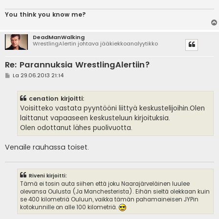
You think you know me?
DeadManWalking
WrestlingAlertin johtava jääkiekkoanalyytikko
Re: Parannuksia WrestlingAlertiin?
V
La 29.06.2013 21:14
i
e
s
cenation kirjoitti:
t
i
Voisitteko vastata pyyntööni liittyä keskustelijoihin.Olen
laittanut vapaaseen keskusteluun kirjoituksia.
Olen odottanut lähes puolivuotta.
Venaile rauhassa toiset.
Riveni kirjoitti:
Tämä ei tosin auta siihen että joku Naarajärveläinen luulee
olevansa Oulusta (Ja Manchesterista). Eihän sieltä olekkaan kuin
se 400 kilometriä Ouluun, vaikka tämän pahamaineisen JYPin
kotokunnille on alle 100 kilometriä.