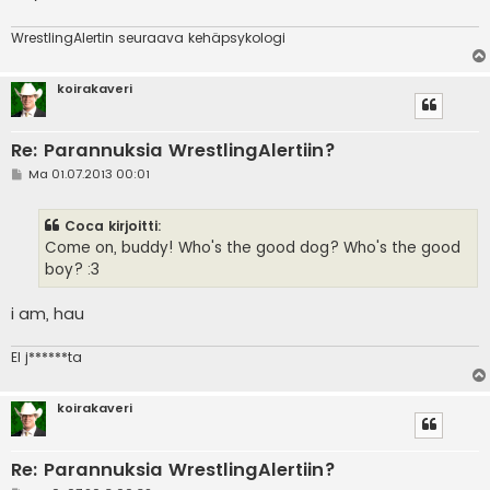
i
WrestlingAlertin seuraava kehäpsykologi
koirakaveri
Re: Parannuksia WrestlingAlertiin?
V
Ma 01.07.2013 00:01
i
e
s
Coca kirjoitti:
t
i
Come on, buddy! Who's the good dog? Who's the good
boy? :3
i am, hau
EI j******ta
koirakaveri
Re: Parannuksia WrestlingAlertiin?