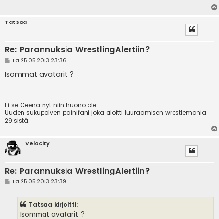
Tatsaa
Re: Parannuksia WrestlingAlertiin?
V
La 25.05.2013 23:36
i
e
Isommat avatarit ?
s
t
i
Ei se Ceena nyt niin huono ole.
Uuden sukupolven painifani joka aloitti luuraamisen wrestlemania
29:sistä.
Velocity
Re: Parannuksia WrestlingAlertiin?
V
La 25.05.2013 23:39
i
e
s
Tatsaa kirjoitti:
t
i
Isommat avatarit ?