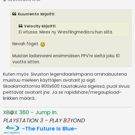
i
e
s
Kuunlento kirjoitti:
t
i
Velocity kirjoitti:
Ei vitussa. Mees ny Wrestlingmedia.ru:hun siitä.
Nevah föget.
Muistan ladanneeni ensimmäisen PPV'ni sieltä joku 10
vuotta sitten.
Kuten myös. Sivuston legendaarisimpana ominaisuutena
muistuu mieleen käyttäjien avatarit ja sigit.
Skaalamattomia 800x600 taustakuvia sigeissä, puoli sivua
peittävät avatarit jne. Ja se rapidshare/megaupload-
linkkien määrä...
XB
X 360 - Jump In.
PLAYSTATION 3 - PLAY B
3
YOND
-The Future Is Blue-