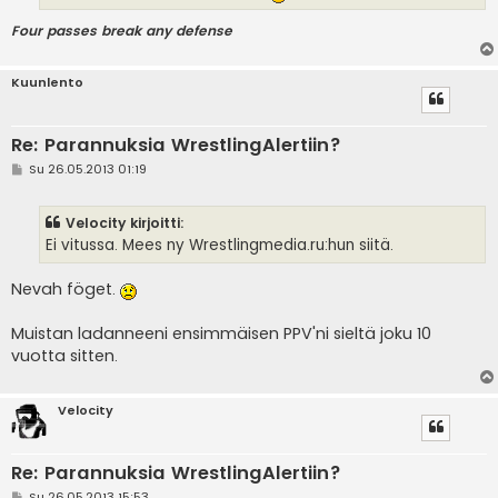
Four passes break any defense
Kuunlento
Re: Parannuksia WrestlingAlertiin?
V
Su 26.05.2013 01:19
i
e
s
Velocity kirjoitti:
t
i
Ei vitussa. Mees ny Wrestlingmedia.ru:hun siitä.
Nevah föget.
Muistan ladanneeni ensimmäisen PPV'ni sieltä joku 10
vuotta sitten.
Velocity
Re: Parannuksia WrestlingAlertiin?
V
Su 26.05.2013 15:53