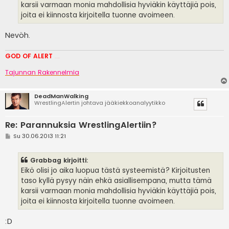
karsii varmaan monia mahdollisia hyviäkin käyttäjiä pois,
joita ei kiinnosta kirjoitella tuonne avoimeen.
Nevöh.
GOD OF ALERT
Heeelp meee
Tajunnan Rakennelmia
DeadManWalking
WrestlingAlertin johtava jääkiekkoanalyytikko
Re: Parannuksia WrestlingAlertiin?
V
Su 30.06.2013 11:21
i
e
s
Grabbag kirjoitti:
t
i
Eikö olisi jo aika luopua tästä systeemistä? Kirjoitusten
taso kyllä pysyy näin ehkä asiallisempana, mutta tämä
karsii varmaan monia mahdollisia hyviäkin käyttäjiä pois,
joita ei kiinnosta kirjoitella tuonne avoimeen.
:D