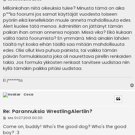
i
e
Milloinkahan niitä oikeuksia tulee? Minusta tämä on aika
s
p**ka foorumi jos samat käyttäjät vuodesta toiseen
t
i
pyöriin eikä kenellekään muule anneta mahdollisuuta edes.
Alert kuolee tätä menoa. Adminitkin on jättänyt tämän
paikan ihan oman onnensa nojaan. Missä vika? Eikö kukaan
välitä tästä foorumista? En ymmärrä. Minä ainakin lähden
täältä nyt koska eihän täällä saa mitään mahdollisuuta
edes. Olisi ollut kiva puhua painista, tai vaikka tämän
päivän formulakisasta joka oli naurettava pirellin renkaiden
takia. Jos formula ykkösten renkaat tarvitsee uudistaa niin
kyllä tämäkin paikka pitäisi uudistaa.
EI j******ta
Coca
Re: Parannuksia WrestlingAlertiin?
V
Ma 01.07.2013 00:00
i
e
Come on, buddy! Who's the good dog? Who's the good
s
boy? :3
t