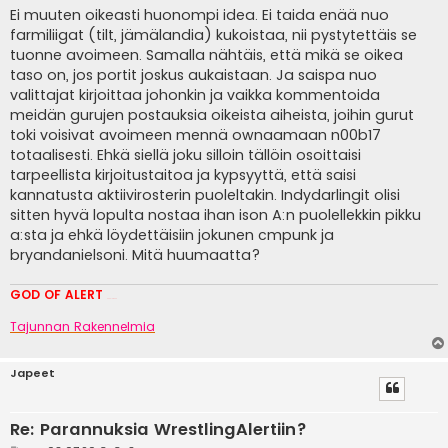
Ei muuten oikeasti huonompi idea. Ei taida enää nuo
farmiliigat (tilt, jämälandia) kukoistaa, nii pystytettäis se
tuonne avoimeen. Samalla nähtäis, että mikä se oikea
taso on, jos portit joskus aukaistaan. Ja saispa nuo
valittajat kirjoittaa johonkin ja vaikka kommentoida
meidän gurujen postauksia oikeista aiheista, joihin gurut
toki voisivat avoimeen mennä ownaamaan n00b17
totaalisesti. Ehkä siellä joku silloin tällöin osoittaisi
tarpeellista kirjoitustaitoa ja kypsyyttä, että saisi
kannatusta aktiivirosterin puoleltakin. Indydarlingit olisi
sitten hyvä lopulta nostaa ihan ison A:n puolellekkin pikku
a:sta ja ehkä löydettäisiin jokunen cmpunk ja
bryandanielsoni. Mitä huumaatta?
GOD OF ALERT
Heeelp meee
Tajunnan Rakennelmia
Japeet
Re: Parannuksia WrestlingAlertiin?