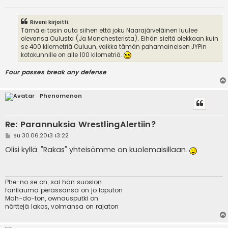
Riveni kirjoitti:
Tämä ei tosin auta siihen että joku Naarajärveläinen luulee
olevansa Oulusta (Ja Manchesterista). Eihän sieltä olekkaan kuin
se 400 kilometriä Ouluun, vaikka tämän pahamaineisen JYPin
kotokunnille on alle 100 kilometriä.
Four passes break any defense
Phenomenon
Re: Parannuksia WrestlingAlertiin?
V
Su 30.06.2013 13:22
i
e
Olisi kyllä. "Rakas" yhteisömme on kuolemaisillaan.
s
t
i
Phe-no se on, sai hän suosion
fanilauma perässänsä on jo loputon
Mah-do-ton, ownausputki on
nörttejä lakos, voimansa on rajaton