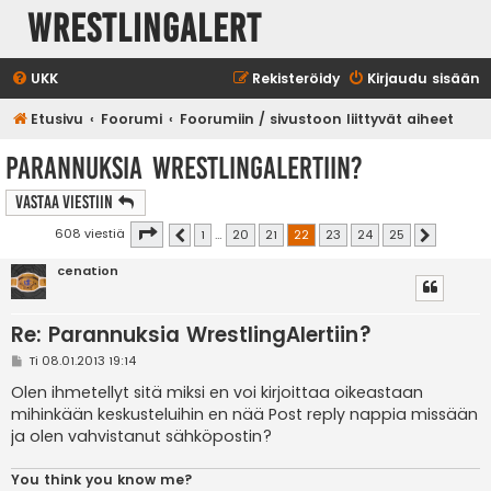
WrestlingAlert
UKK
Rekisteröidy
Kirjaudu sisään
Etusivu
Foorumi
Foorumiin / sivustoon liittyvät aiheet
Parannuksia WrestlingAlertiin?
Vastaa Viestiin
Sivu
22
/
25
608 viestiä
1
…
20
21
22
23
24
25
Edellinen
Seuraava
cenation
Re: Parannuksia WrestlingAlertiin?
V
Ti 08.01.2013 19:14
i
e
Olen ihmetellyt sitä miksi en voi kirjoittaa oikeastaan
s
mihinkään keskusteluihin en nää Post reply nappia missään
t
i
ja olen vahvistanut sähköpostin?
You think you know me?