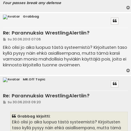
Four passes break any defense
Grabbag
Re: Parannuksia WrestlingAlertiin?
V
Su 30.06.2013 07:08
i
e
Eikö olisi jo aika luopua tästä systeemistä? Kirjoitusten taso
s
kyllä pysyy näin ehkä asiallisempana, mutta tämä karsii
t
i
varmaan monia mahdollisia hyviäkin käyttäjiä pois, joita ei
kiinnosta kirjoitella tuonne avoimeen.
MR.Off Topic
Re: Parannuksia WrestlingAlertiin?
V
Su 30.06.2013 09:20
i
e
s
Grabbag kirjoitti:
t
i
Eikö olisi jo aika luopua tästä systeemistä? Kirjoitusten
taso kyllä pysyy näin ehkä asiallisempana, mutta tämä