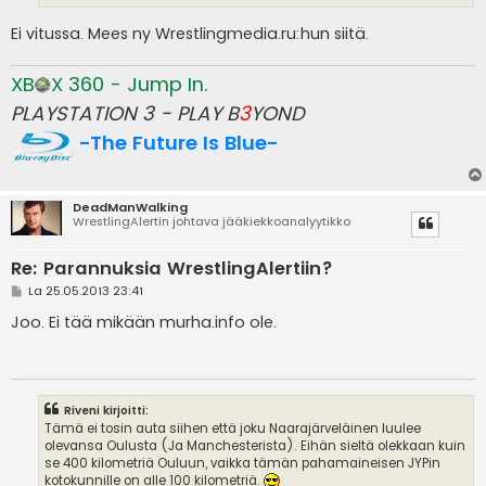
Ei vitussa. Mees ny Wrestlingmedia.ru:hun siitä.
XB
X 360 - Jump In.
PLAYSTATION 3 - PLAY B
3
YOND
-The Future Is Blue-
DeadManWalking
WrestlingAlertin johtava jääkiekkoanalyytikko
Re: Parannuksia WrestlingAlertiin?
V
La 25.05.2013 23:41
i
e
Joo. Ei tää mikään murha.info ole.
s
t
i
Riveni kirjoitti:
Tämä ei tosin auta siihen että joku Naarajärveläinen luulee
olevansa Oulusta (Ja Manchesterista). Eihän sieltä olekkaan kuin
se 400 kilometriä Ouluun, vaikka tämän pahamaineisen JYPin
kotokunnille on alle 100 kilometriä.