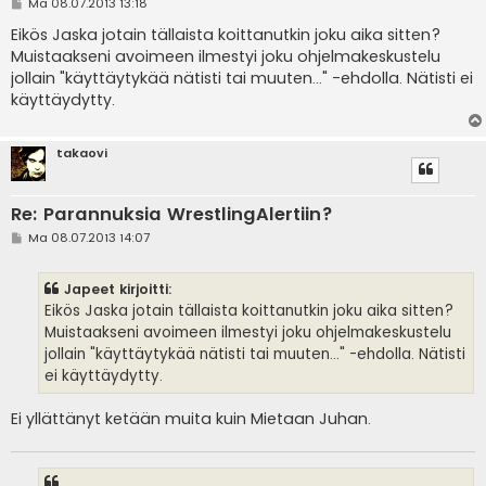
V
Ma 08.07.2013 13:18
i
e
Eikös Jaska jotain tällaista koittanutkin joku aika sitten?
s
Muistaakseni avoimeen ilmestyi joku ohjelmakeskustelu
t
i
jollain "käyttäytykää nätisti tai muuten..." -ehdolla. Nätisti ei
käyttäydytty.
takaovi
Re: Parannuksia WrestlingAlertiin?
V
Ma 08.07.2013 14:07
i
e
s
Japeet kirjoitti:
t
i
Eikös Jaska jotain tällaista koittanutkin joku aika sitten?
Muistaakseni avoimeen ilmestyi joku ohjelmakeskustelu
jollain "käyttäytykää nätisti tai muuten..." -ehdolla. Nätisti
ei käyttäydytty.
Ei yllättänyt ketään muita kuin Mietaan Juhan.