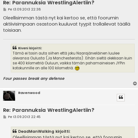
Re: Parannuksia WrestlingAlertiin?
V
Pe 13.09.2013 22:38
i
e
Oleellisimman tästä nyt kai kertoo se, että foorumin
s
aktiivisimpaan osastoon kuuluvat tyypit trollailevat täällä
t
i
toisiaan.
Riveni kirjoitti:
Tämä ei tosin auta siihen että joku Naarajärveläinen luulee
olevansa Oulusta (Ja Manchesterista). Eihän sieltä olekkaan kuin
se 400 kilometriä Ouluun, vaikka tämän pahamaineisen JYPin
kotokunnille on alle 100 kilometriä.
Four passes break any defense
Ravenwood
Re: Parannuksia WrestlingAlertiin?
V
Pe 13.09.2013 22:45
i
e
s
DeadManWalking kirjoitti:
t
i
Oleellisimman tästä nyt kai kertoo se, että foorumin