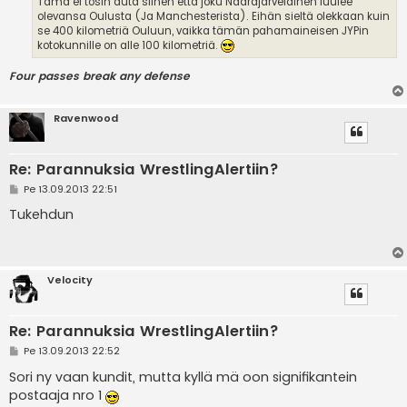
Tämä ei tosin auta siihen että joku Naarajärveläinen luulee
olevansa Oulusta (Ja Manchesterista). Eihän sieltä olekkaan kuin
se 400 kilometriä Ouluun, vaikka tämän pahamaineisen JYPin
kotokunnille on alle 100 kilometriä.
Four passes break any defense
Ravenwood
Re: Parannuksia WrestlingAlertiin?
V
Pe 13.09.2013 22:51
i
e
Tukehdun
s
t
i
Velocity
Re: Parannuksia WrestlingAlertiin?
V
Pe 13.09.2013 22:52
i
e
Sori ny vaan kundit, mutta kyllä mä oon signifikantein
s
postaaja nro 1
t