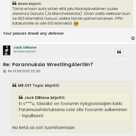
Riveni kirjoitti:
Tämä ei tosin auta siihen että joku Naarajärveläinen luulee
olevansa Oulusta (Ja Manchesterista). Eihän sieltä olekkaan kuin
se 400 kilometriä Ouluun, vaikka tämän pahamaineisen JYPin
kotokunnille on alle 100 kilometriä.
Four passes break any defense
Jack DiBiase
Moderaattori
Re: Parannuksia WrestlingAlertiin?
V
Pe 13.09.2013 22:30
i
e
s
MR.Off Topic kirjoitti:
t
i
Jack DiBiase kirjoitti:
Ei v***u, tässäkö on foorumin nykypostaajien kärki.
Parannusehdotuksena voisi olla foorumin sulkeminen
- lopullisesti.
No ketä sä oot tuomitsemaan.