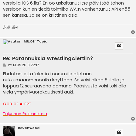
versiolla iOS 6:lla? En oo uskaltanut itse päivittää tohon
versioon kun en tiedä toimiiko WA:n vanhentunut API enää
sen kanssa. Ja se on kriittinen asia.
永源 遥~!
MR.Off Topic
Re: Parannuksia WrestlingAlertiin?
V
Pe 13.09.2013 22:17
i
e
Ehdotan, että 'alertin foorumille otetaan
s
nukkumaanmenoaika käyttöön. Se voisi alkaa 8 illalla ja
t
i
loppua 12 seuraavana aamuna. Pääsivusto voisi toki olla
vielä ympärivuorokautisesti auki.
GOD OF ALERT
Heeelp meee
Tajunnan Rakennelmia
Ravenwood