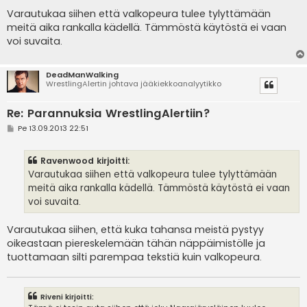
i
e
Varautukaa siihen että valkopeura tulee tylyttämään
s
meitä aika rankalla kädellä. Tämmöstä käytöstä ei vaan
t
i
voi suvaita.
DeadManWalking
WrestlingAlertin johtava jääkiekkoanalyytikko
Re: Parannuksia WrestlingAlertiin?
V
Pe 13.09.2013 22:51
i
e
s
Ravenwood kirjoitti:
t
i
Varautukaa siihen että valkopeura tulee tylyttämään
meitä aika rankalla kädellä. Tämmöstä käytöstä ei vaan
voi suvaita.
Varautukaa siihen, että kuka tahansa meistä pystyy
oikeastaan piereskelemään tähän näppäimistölle ja
tuottamaan silti parempaa tekstiä kuin valkopeura.
Riveni kirjoitti: