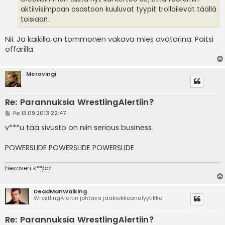
aktiivisimpaan osastoon kuuluvat tyypit trollailevat täällä
toisiaan.
Nii. Ja kaikilla on tommonen vakava mies avatarina. Paitsi
offarilla.
Merovingi
Re: Parannuksia WrestlingAlertiin?
V
Pe 13.09.2013 22:47
i
e
v***u tää sivusto on niin serious business.
s
t
i
POWERSLIDE POWERSLIDE POWERSLIDE
hevosen k**pä
DeadManWalking
WrestlingAlertin johtava jääkiekkoanalyytikko
Re: Parannuksia WrestlingAlertiin?