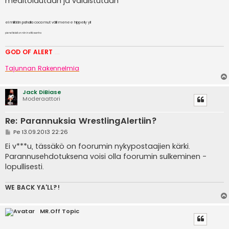
meditoidutaan ja valaistutaan
ei millään pahalla coca mut välil menee hippeily yli
pienet teksti on niin in että wanha
GOD OF ALERT
Heeelp meee
Tajunnan Rakennelmia
Jack DiBiase
Moderaattori
Re: Parannuksia WrestlingAlertiin?
V
Pe 13.09.2013 22:26
i
e
Ei v***u, tässäkö on foorumin nykypostaajien kärki.
s
Parannusehdotuksena voisi olla foorumin sulkeminen -
t
i
lopullisesti.
WE BACK YA'LL?!
MR.Off Topic