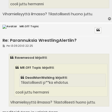
cooli juttu hermanni
Vihamielisyyttä ilmassa? Tilastollisesti huono juttu.
MR.Off Topic
Re: Parannuksia WrestlingAlertiin?
V
Pe 13.09.2013 22:25
i
e
s
Ravenwood kirjoitti:
t
i
MR.Off Topic kirjoitti:
DeadManWalking kirjoitti:
Tilastollisesti p**ka ehdotus.
cooli juttu hermanni
Vihamielisyyttä ilmassa? Tilastollisesti huono juttu.