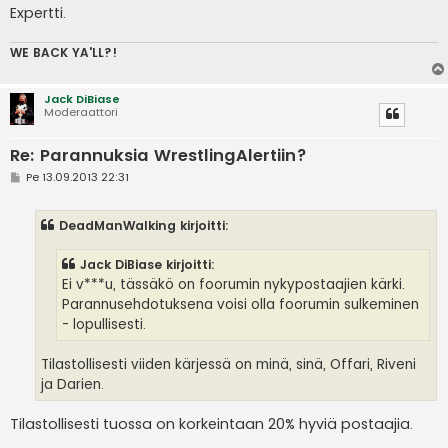
Expertti.
WE BACK YA'LL?!
Jack DiBiase
Moderaattori
Re: Parannuksia WrestlingAlertiin?
V
Pe 13.09.2013 22:31
i
e
s
DeadManWalking kirjoitti:
t
i
Jack DiBiase kirjoitti:
Ei v***u, tässäkö on foorumin nykypostaajien kärki.
Parannusehdotuksena voisi olla foorumin sulkeminen
- lopullisesti.
Tilastollisesti viiden kärjessä on minä, sinä, Offari, Riveni
ja Darien.
Tilastollisesti tuossa on korkeintaan 20% hyviä postaajia.