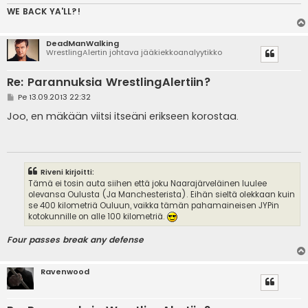
WE BACK YA'LL?!
DeadManWalking
WrestlingAlertin johtava jääkiekkoanalyytikko
Re: Parannuksia WrestlingAlertiin?
V
Pe 13.09.2013 22:32
i
e
Joo, en mäkään viitsi itseäni erikseen korostaa.
s
t
i
Riveni kirjoitti:
Tämä ei tosin auta siihen että joku Naarajärveläinen luulee
olevansa Oulusta (Ja Manchesterista). Eihän sieltä olekkaan kuin
se 400 kilometriä Ouluun, vaikka tämän pahamaineisen JYPin
kotokunnille on alle 100 kilometriä.
Four passes break any defense
Ravenwood