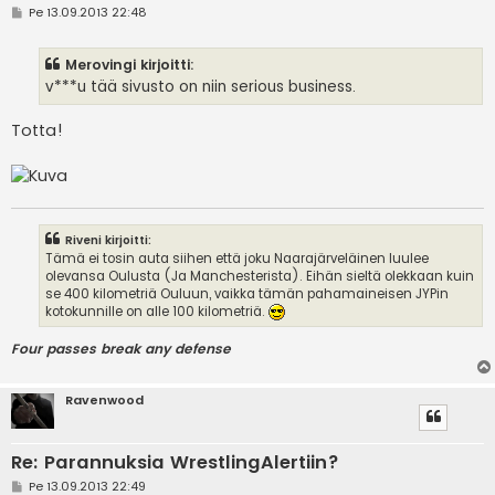
V
Pe 13.09.2013 22:48
i
e
s
Merovingi kirjoitti:
t
i
v***u tää sivusto on niin serious business.
Totta!
Riveni kirjoitti:
Tämä ei tosin auta siihen että joku Naarajärveläinen luulee
olevansa Oulusta (Ja Manchesterista). Eihän sieltä olekkaan kuin
se 400 kilometriä Ouluun, vaikka tämän pahamaineisen JYPin
kotokunnille on alle 100 kilometriä.
Four passes break any defense
Ravenwood
Re: Parannuksia WrestlingAlertiin?
V
Pe 13.09.2013 22:49