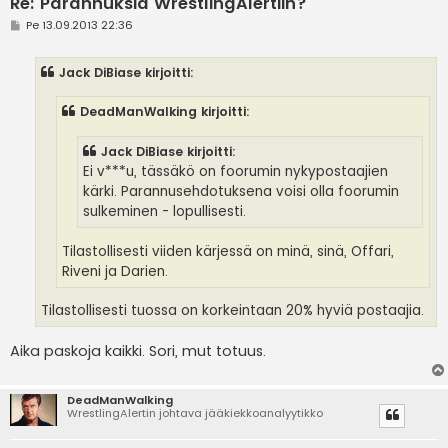
Re: Parannuksia WrestlingAlertiin?
V
Pe 13.09.2013 22:36
i
e
s
Jack DiBiase kirjoitti:
t
i
DeadManWalking kirjoitti:
Jack DiBiase kirjoitti:
Ei v***u, tässäkö on foorumin nykypostaajien
kärki. Parannusehdotuksena voisi olla foorumin
sulkeminen - lopullisesti.
Tilastollisesti viiden kärjessä on minä, sinä, Offari,
Riveni ja Darien.
Tilastollisesti tuossa on korkeintaan 20% hyviä postaajia.
Aika paskoja kaikki. Sori, mut totuus.
DeadManWalking
WrestlingAlertin johtava jääkiekkoanalyytikko