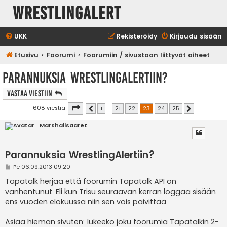
WrestlingAlert
UKK
Rekisteröidy
Kirjaudu sisään
Etusivu
Foorumi
Foorumiin / sivustoon liittyvät aiheet
Parannuksia WrestlingAlertiin?
Vastaa Viestiin
Sivu
23
/
25
608 viestiä
1
…
21
22
23
24
25
Edellinen
Seuraava
Marshallsaaret
Parannuksia WrestlingAlertiin?
V
Pe 06.09.2013 09:20
i
e
Tapatalk herjaa että foorumin Tapatalk API on
s
vanhentunut. Eli kun Trisu seuraavan kerran loggaa sisään
t
i
ens vuoden elokuussa niin sen vois päivittää.
Asiaa hieman sivuten: lukeeko joku foorumia Tapatalkin 2-