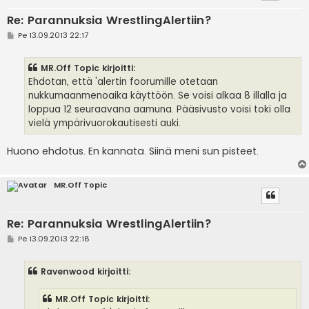
Re: Parannuksia WrestlingAlertiin?
V
Pe 13.09.2013 22:17
i
e
s
MR.Off Topic kirjoitti:
t
i
Ehdotan, että 'alertin foorumille otetaan
nukkumaanmenoaika käyttöön. Se voisi alkaa 8 illalla ja
loppua 12 seuraavana aamuna. Pääsivusto voisi toki olla
vielä ympärivuorokautisesti auki.
Huono ehdotus. En kannata. Siinä meni sun pisteet.
MR.Off Topic
Re: Parannuksia WrestlingAlertiin?
V
Pe 13.09.2013 22:18
i
e
s
Ravenwood kirjoitti:
t
i
MR.Off Topic kirjoitti: