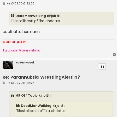
V
Pe 13.09.2013 22:23
i
e
s
DeadManWalking kirjoitti:
t
i
Tilastollisesti p**ka ehdotus.
cooli juttu hermanni
GOD OF ALERT
Heeelp meee
Tajunnan Rakennelmia
Ravenwood
Re: Parannuksia WrestlingAlertiin?
V
Pe 13.09.2013 22:24
i
e
s
MR.Off Topic kirjoitti:
t
i
DeadManWalking kirjoitti:
Tilastollisesti p**ka ehdotus.