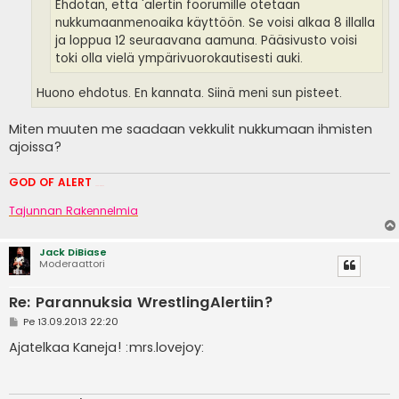
Ehdotan, että 'alertin foorumille otetaan
nukkumaanmenoaika käyttöön. Se voisi alkaa 8 illalla
ja loppua 12 seuraavana aamuna. Pääsivusto voisi
toki olla vielä ympärivuorokautisesti auki.
Huono ehdotus. En kannata. Siinä meni sun pisteet.
Miten muuten me saadaan vekkulit nukkumaan ihmisten
ajoissa?
GOD OF ALERT
Heeelp meee
Tajunnan Rakennelmia
Jack DiBiase
Moderaattori
Re: Parannuksia WrestlingAlertiin?
V
Pe 13.09.2013 22:20
i
e
Ajatelkaa Kaneja! :mrs.lovejoy:
s
t
i