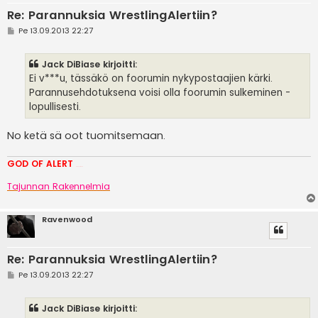
Re: Parannuksia WrestlingAlertiin?
V
Pe 13.09.2013 22:27
i
e
s
Jack DiBiase kirjoitti:
t
i
Ei v***u, tässäkö on foorumin nykypostaajien kärki.
Parannusehdotuksena voisi olla foorumin sulkeminen -
lopullisesti.
No ketä sä oot tuomitsemaan.
GOD OF ALERT
Heeelp meee
Tajunnan Rakennelmia
Ravenwood
Re: Parannuksia WrestlingAlertiin?
V
Pe 13.09.2013 22:27
i
e
s
Jack DiBiase kirjoitti:
t