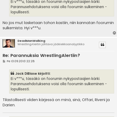
i
Ei v***u, tässäkö on foorumin nykypostaajien kärki.
Parannusehdotuksena voisi olla foorumin sulkeminen -
lopullisesti.
No jos mut lasketaan tohon kastiin, niin kannatan foorumin
sulkemista. Hyi v***u.
DeadManWalking
WrestlingAlertin johtava jääkiekkoanalyytikko
Re: Parannuksia WrestlingAlertiin?
V
Pe 13.09.2013 22:28
i
e
s
Jack DiBiase kirjoitti:
t
i
Ei v***u, tässäkö on foorumin nykypostaajien kärki.
Parannusehdotuksena voisi olla foorumin sulkeminen -
lopullisesti.
Tilastollisesti viiden kärjessä on minä, sinä, Offari, Riveni ja
Darien.