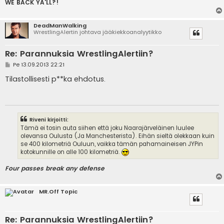
WE BACK YA'LL?!
DeadManWalking
WrestlingAlertin johtava jääkiekkoanalyytikko
Re: Parannuksia WrestlingAlertiin?
V
Pe 13.09.2013 22:21
i
e
Tilastollisesti p**ka ehdotus.
s
t
i
Riveni kirjoitti:
Tämä ei tosin auta siihen että joku Naarajärveläinen luulee
olevansa Oulusta (Ja Manchesterista). Eihän sieltä olekkaan kuin
se 400 kilometriä Ouluun, vaikka tämän pahamaineisen JYPin
kotokunnille on alle 100 kilometriä.
Four passes break any defense
MR.Off Topic
Re: Parannuksia WrestlingAlertiin?