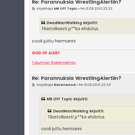
Re: Parannuksia WrestlingAlertiin?
V
Kirjoittaja
MR.Off Topic
»
Pe 13.09.2013 22:23
i
e
s
DeadManWalking kirjoitti:
t
i
Tilastollisesti p**ka ehdotus.
cooli juttu hermanni
GOD OF ALERT
Heeelp meee
Tajunnan Rakennelmia
Re: Parannuksia WrestlingAlertiin?
V
Kirjoittaja
Ravenwood
»
Pe 13.09.2013 22:24
i
e
s
MR.Off Topic kirjoitti:
t
i
DeadManWalking kirjoitti:
Tilastollisesti p**ka ehdotus.
cooli juttu hermanni