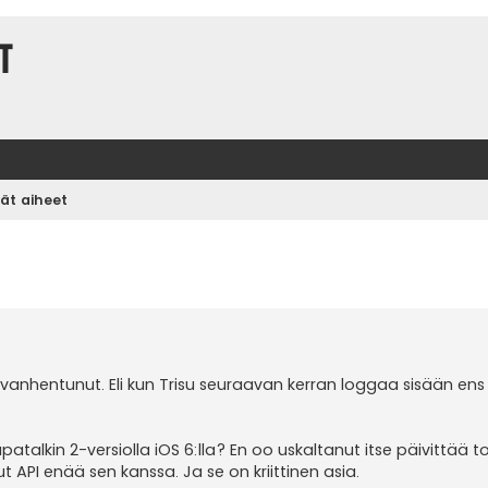
t
vät aiheet
vanhentunut. Eli kun Trisu seuraavan kerran loggaa sisään en
atalkin 2-versiolla iOS 6:lla? En oo uskaltanut itse päivittää 
 API enää sen kanssa. Ja se on kriittinen asia.