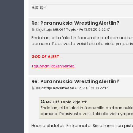
永源 遥~!
Re: Parannuksia WrestlingAlertiin?
V
Kirjoittaja
MR.Off Topic
»
Pe 13.09.2013 22:17
i
e
Ehdotan, että 'alertin foorumille otetaan nukk
s
aamuna. Pääsivusto voisi toki olla vielä ympäriv
t
i
GOD OF ALERT
Heeelp meee
Tajunnan Rakennelmia
Re: Parannuksia WrestlingAlertiin?
V
Kirjoittaja
Ravenwood
»
Pe 13.09.2013 22:17
i
e
s
MR.Off Topic kirjoitti:
t
i
Ehdotan, että 'alertin foorumille otetaan nuk
aamuna. Pääsivusto voisi toki olla vielä ympär
Huono ehdotus. En kannata. Siinä meni sun pist