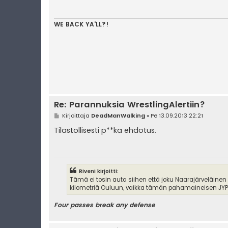
t
i
WE BACK YA'LL?!
Re: Parannuksia WrestlingAlertiin?
V
Kirjoittaja
DeadManWalking
»
Pe 13.09.2013 22:21
i
e
Tilastollisesti p**ka ehdotus.
s
t
i
Riveni kirjoitti:
Tämä ei tosin auta siihen että joku Naarajärveläinen
kilometriä Ouluun, vaikka tämän pahamaineisen JYPin
Four passes break any defense