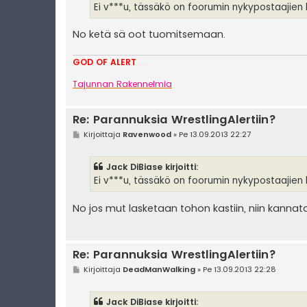
i
Ei v***u, tässäkö on foorumin nykypostaajien k
No ketä sä oot tuomitsemaan.
GOD OF ALERT
Heeelp meee
Tajunnan Rakennelmia
Re: Parannuksia WrestlingAlertiin?
V
Kirjoittaja
Ravenwood
»
Pe 13.09.2013 22:27
i
e
s
Jack DiBiase kirjoitti:
t
i
Ei v***u, tässäkö on foorumin nykypostaajien k
No jos mut lasketaan tohon kastiin, niin kannat
Re: Parannuksia WrestlingAlertiin?
V
Kirjoittaja
DeadManWalking
»
Pe 13.09.2013 22:28
i
e
s
Jack DiBiase kirjoitti:
t