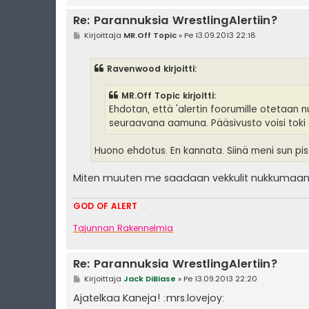
Re: Parannuksia WrestlingAlertiin?
V
Kirjoittaja
MR.Off Topic
»
Pe 13.09.2013 22:18
i
e
s
Ravenwood kirjoitti:
t
i
MR.Off Topic kirjoitti:
Ehdotan, että 'alertin foorumille otetaan n
seuraavana aamuna. Pääsivusto voisi toki o
Huono ehdotus. En kannata. Siinä meni sun pis
Miten muuten me saadaan vekkulit nukkumaan 
GOD OF ALERT
Heeelp meee
Tajunnan Rakennelmia
Re: Parannuksia WrestlingAlertiin?
V
Kirjoittaja
Jack DiBiase
»
Pe 13.09.2013 22:20
i
e
Ajatelkaa Kaneja! :mrs.lovejoy:
s