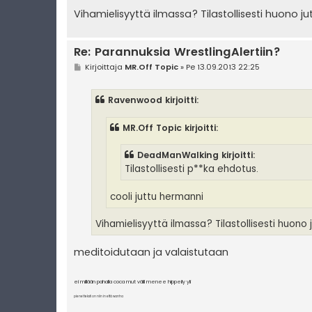
Vihamielisyyttä ilmassa? Tilastollisesti huono jut
Re: Parannuksia WrestlingAlertiin?
V
Kirjoittaja
MR.Off Topic
»
Pe 13.09.2013 22:25
i
e
s
Ravenwood kirjoitti:
t
i
MR.Off Topic kirjoitti:
DeadManWalking kirjoitti:
Tilastollisesti p**ka ehdotus.
cooli juttu hermanni
Vihamielisyyttä ilmassa? Tilastollisesti huono j
meditoidutaan ja valaistutaan
ei millään pahalla coca mut välil menee hippeily yli
pienet teksti on niin in että wanha