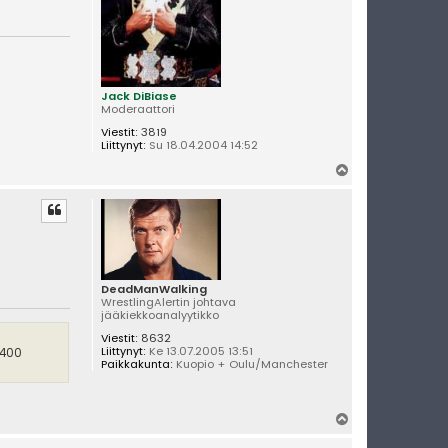
Jack DiBiase
Moderaattori
Viestit:
3819
Liittynyt:
Su 18.04.2004 14:52
Y
l
ö
s
DeadManWalking
WrestlingAlertin johtava
jääkiekkoanalyytikko
Viestit:
8632
Liittynyt:
Ke 13.07.2005 13:51
 400
Paikkakunta:
Kuopio + Oulu/Manchester
Y
l