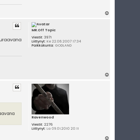
Y
l
ö
s
MR.Off Topic
Viestit:
3971
seuraavana
Liittynyt:
Ke 22.08.2007 17:34
Paikkakunta:
GODLAND
Y
l
ö
s
raavana
Ravenwood
Viestit:
2276
Liittynyt:
La 09.01.2010 20:11
Y