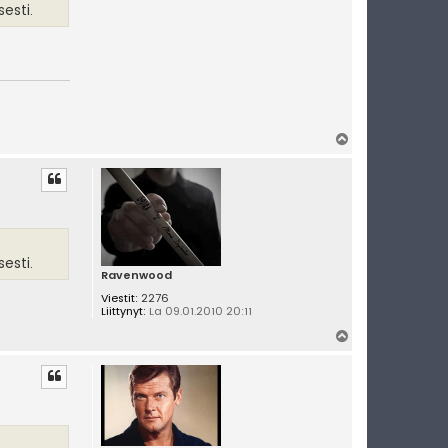
esti.
Y
l
ö
s
esti.
Ravenwood
Viestit:
2276
Liittynyt:
La 09.01.2010 20:11
Y
l
ö
s