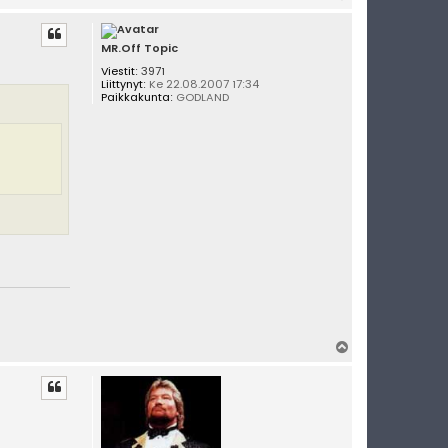
l
ö
s
MR.Off Topic
Viestit:
3971
Liittynyt:
Ke 22.08.2007 17:34
Paikkakunta:
GODLAND
Y
l
ö
s