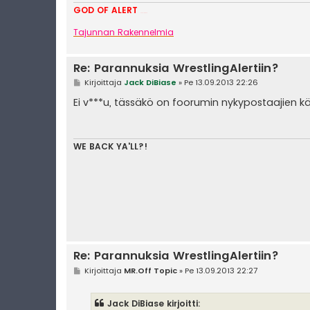
GOD OF ALERT
Heeelp meee
Tajunnan Rakennelmia
Re: Parannuksia WrestlingAlertiin?
V
Kirjoittaja
Jack DiBiase
»
Pe 13.09.2013 22:26
i
e
Ei v***u, tässäkö on foorumin nykypostaajien kär
s
t
i
WE BACK YA'LL?!
Re: Parannuksia WrestlingAlertiin?
V
Kirjoittaja
MR.Off Topic
»
Pe 13.09.2013 22:27
i
e
s
Jack DiBiase kirjoitti:
t