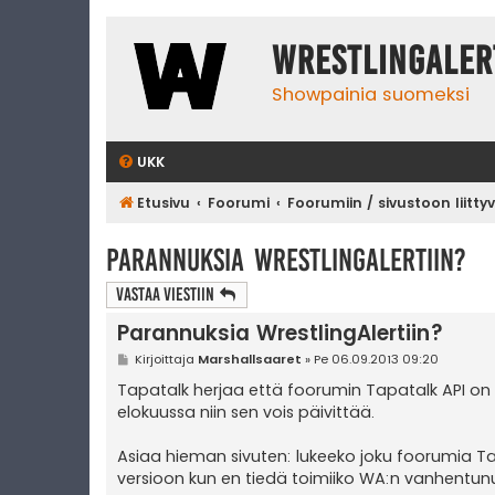
WrestlingAler
Showpainia suomeksi
UKK
Etusivu
Foorumi
Foorumiin / sivustoon liitty
Parannuksia WrestlingAlertiin?
Vastaa Viestiin
Parannuksia WrestlingAlertiin?
V
Kirjoittaja
Marshallsaaret
»
Pe 06.09.2013 09:20
i
e
Tapatalk herjaa että foorumin Tapatalk API on 
s
elokuussa niin sen vois päivittää.
t
i
Asiaa hieman sivuten: lukeeko joku foorumia Tap
versioon kun en tiedä toimiiko WA:n vanhentunut