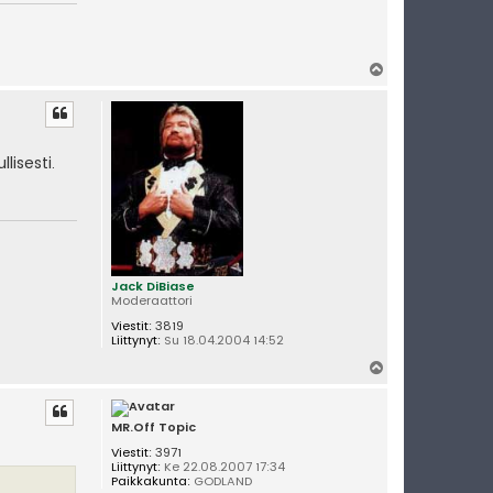
Y
l
ö
s
lisesti.
Jack DiBiase
Moderaattori
Viestit:
3819
Liittynyt:
Su 18.04.2004 14:52
Y
l
ö
s
MR.Off Topic
Viestit:
3971
Liittynyt:
Ke 22.08.2007 17:34
Paikkakunta:
GODLAND