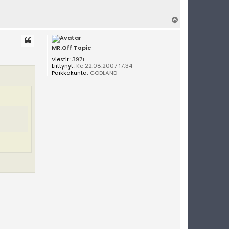
Y
l
ö
s
MR.Off Topic
Viestit:
3971
Liittynyt:
Ke 22.08.2007 17:34
Paikkakunta:
GODLAND