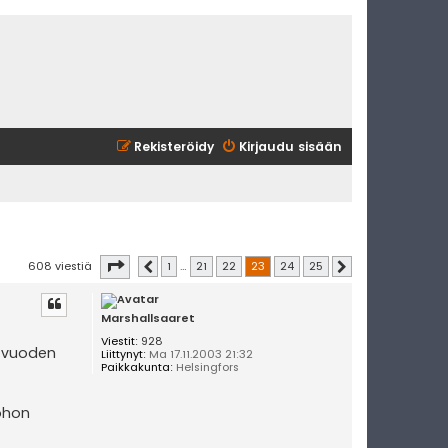
Rekisteröidy
Kirjaudu sisään
Sivu
23
/
25
608 viestiä
1
…
21
22
23
24
25
Edellinen
Seuraava
Marshallsaaret
Viestit:
928
s vuoden
Liittynyt:
Ma 17.11.2003 21:32
Paikkakunta:
Helsingfors
tohon