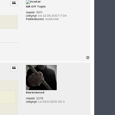
ö
s
MR.Off Topic
Viestit:
3971
Liittynyt:
Ke 22.08.2007 17:34
Paikkakunta:
GODLAND
Y
l
ö
s
Ravenwood
Viestit:
2276
Liittynyt:
La 09.01.2010 20:11