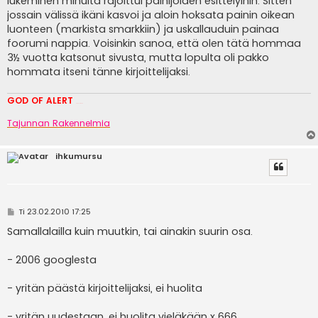
lukeminen minulta rajoittui painijoiden esittelyihin. Sitten
jossain välissä ikäni kasvoi ja aloin hoksata painin oikean
luonteen (markista smarkkiin) ja uskallauduin painaa
foorumi nappia. Voisinkin sanoa, että olen tätä hommaa
3½ vuotta katsonut sivusta, mutta lopulta oli pakko
hommata itseni tänne kirjoittelijaksi.
GOD OF ALERT
Heeelp meee
Tajunnan Rakennelmia
ihkumursu
V
Ti 23.02.2010 17:25
i
e
Samallalailla kuin muutkin, tai ainakin suurin osa.
s
t
i
- 2006 googlesta
- yritän päästä kirjoittelijaksi, ei huolita
- yritän uudestaan, ei huolita vieläkään x 666