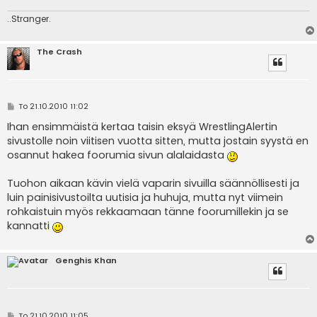
..Stranger.
The Crash
V
To 21.10.2010 11:02
i
e
Ihan ensimmäistä kertaa taisin eksyä WrestlingAlertin
s
sivustolle noin viitisen vuotta sitten, mutta jostain syystä en
t
i
osannut hakea foorumia sivun alalaidasta
Tuohon aikaan kävin vielä vaparin sivuilla säännöllisesti ja
luin painisivustoilta uutisia ja huhuja, mutta nyt viimein
rohkaistuin myös rekkaamaan tänne foorumillekin ja se
kannatti
Genghis Khan
V
To 21.10.2010 11:05