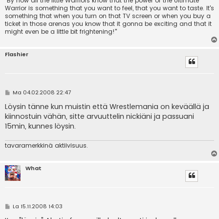
"By now all the little Warriors know that the power of the Ultimate
Warrior is something that you want to feel, that you want to taste. It's
something that when you turn on that TV screen or when you buy a
ticket in those arenas you know that it gonna be exciting and that it
might even be a little bit frightening!"
Flashier
V
Ma 04.02.2008 22:47
i
e
Löysin tänne kun muistin että Wrestlemania on keväällä ja
s
kiinnostuin vähän, sitte arvuuttelin nickiäni ja passuani
t
i
15min, kunnes löysin.
tavaramerkkinä aktiivisuus.
What
V
La 15.11.2008 14:03
i
e