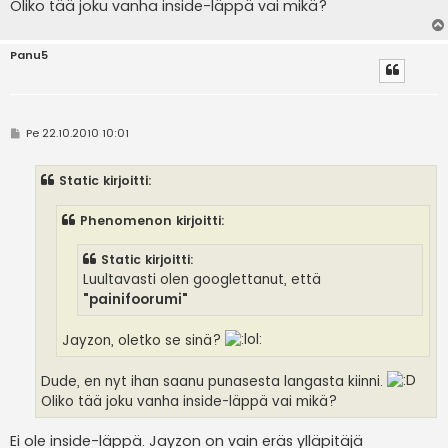
Oliko tää joku vanha inside-läppä vai mikä?
Panu5
V
Pe 22.10.2010 10:01
i
e
s
Static kirjoitti:
t
i
Phenomenon kirjoitti:
Static kirjoitti:
Luultavasti olen googlettanut, että
"painifoorumi"
Jayzon, oletko se sinä?
Dude, en nyt ihan saanu punasesta langasta kiinni.
Oliko tää joku vanha inside-läppä vai mikä?
Ei ole inside-läppä. Jayzon on vain eräs ylläpitäjä