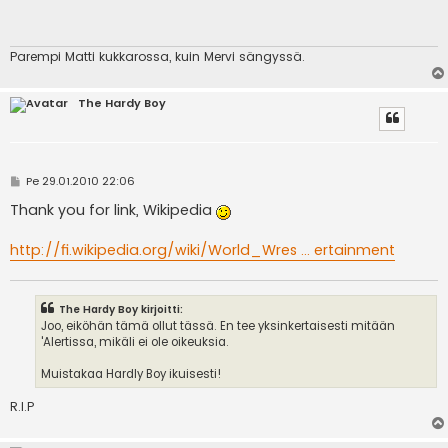
s
t
i
Parempi Matti kukkarossa, kuin Mervi sängyssä.
The Hardy Boy
V
Pe 29.01.2010 22:06
i
e
Thank you for link, Wikipedia
s
t
i
http://fi.wikipedia.org/wiki/World_Wres ... ertainment
The Hardy Boy kirjoitti:
Joo, eiköhän tämä ollut tässä. En tee yksinkertaisesti mitään
'Alertissa, mikäli ei ole oikeuksia.
Muistakaa Hardly Boy ikuisesti!
R.I.P