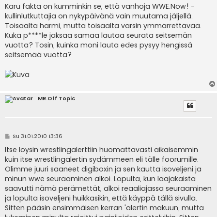
Karu fakta on kumminkin se, että vanhoja WWE.Now! -
kullinlutkuttajia on nykypäivänä vain muutama jäljellä.
Toisaalta harmi, mutta toisaalta varsin ymmärrettävää.
Kuka p****le jaksaa samaa lautaa seurata seitsemän
vuotta? Tosin, kuinka moni lauta edes pysyy hengissä
seitsemää vuotta?
MR.Off Topic
V
Su 31.01.2010 13:36
i
e
Itse löysin wrestlingalerttiin huomattavasti aikaisemmin
s
kuin itse wrestlingalertin sydämmeen eli tälle foorumille.
t
i
Olimme juuri saaneet digiboxin ja sen kautta isoveljeni ja
minun wwe seuraaminen alkoi. Lopulta, kun laajakaista
saavutti nämä perämettät, alkoi reaaliajassa seuraaminen
ja lopulta isoveljeni huikkasikin, että käyppä tällä sivulla.
Sitten pääsin ensimmäisen kerran 'alertin makuun, mutta