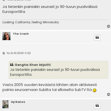
i
e
Ja tietenkin painiakin seurasit jo 90-luvun puolivälissä
s
Eurosportilta.
t
i
Looking California, feeling Minnesota.
The Crash
V
To 21.10.2010 11:22
i
e
s
Genghis Khan kirjoitti:
t
i
Ja tietenkin painiakin seurasit jo 90-luvun puolivälissä
Eurosportilta.
Vasta 2005 vuoden keväästä lähtien aloin aktiivisesti
painia seuraamaan Subilta tai silloiselta SubTV:ltä
Hyrkanos