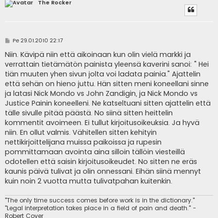
The Rocker
V
Pe 29.01.2010 22:17
i
e
Niin. Kävipä niin että aikoinaan kun olin vielä markki ja
s
verrattain tietämätön painista yleensä kaverini sanoi: " Hei
t
i
tiän muuten yhen sivun jolta voi ladata painia." Ajattelin
että sehän on hieno juttu. Hän sitten meni koneellani sinne
ja latasi Nick Mondo vs John Zandigin, ja Nick Mondo vs
Justice Painin koneelleni. Ne katseltuani sitten ajattelin että
tälle sivulle pitää päästä. No siinä sitten heittelin
kommentit avoimeen. Ei tullut kirjoitusoikeuksia. Ja hyvä
niin. En ollut valmis. Vähitellen sitten kehityin
nettikirjoittelijana muissa paikoissa ja rupesin
pommittamaan avointa aina silloin tällöin viesteillä
odotellen että saisin kirjoitusoikeudet. No sitten ne eräs
kaunis päivä tulivat ja olin onnessani. Eihän siinä mennyt
kuin noin 2 vuotta mutta tulivatpahan kuitenkin.
"The only time success comes before work is in the dictionary."
"Legal interpretation takes place in a field of pain and death." -
Robert Cover