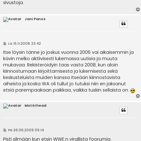
sivustoja.
t
i
Jani Panos
V
La 15.11.2008 23:42
i
e
Itse löysin tänne jo joskus vuonna 2006 vai aikaisemmin ja
s
kävin melko aktiivisesti lukemassa uutisia ja muuta
t
i
mukavaa. Rekisteröidyin taas vasta 2008, kun aloin
kiinnostumaan kirjoittamisesta ja lukemisesta sekä
keskusteluista muiden kanssa itseään kiinnostavista
aiheista ja koska WA oli tullut jo tutuksi niin en jaksanut
etsiä parempaakaan paikkaa, vaikka tuskin sellaista on.
Motörhead
V
Pe 26.06.2009 09:14
i
e
Pisti silmään kun etsin WWE:n virallista foorumia.