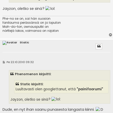
Jayzon, oletko se sinä?
Phe-no se on, sai hän suosion
fanilauma perässänsä on jo loputon
Mah-do-ton, ownausputki on
nörttejä lakos, voimansa on rajaton
Static
V
Pe 22.10.2010 09:32
i
e
s
Phenomenon kirjoitti:
t
i
Static kirjoitti:
Luultavasti olen googlettanut, että
"painifoorumi"
Jayzon, oletko se sinä?
Dude, en nyt ihan saanu punasesta langasta kiinni.