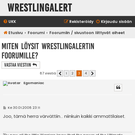
WrestlingAlert
UKK
Rekisteröidy
Kirjaudu sisään
Etusivu
Foorumi
Foorumiin / sivustoon liittyvät aiheet
Miten löysit Wrestlingalertin
foorumille?
Vastaa Viestiin
87 viestiä
1
2
3
4
Edellinen
Seuraava
Egomaniac
V
Ke 30.01.2008 23:11
i
e
Joo, tämä herra värvättiin... niinkuin kaikki ammattilaiset.
s
t
i