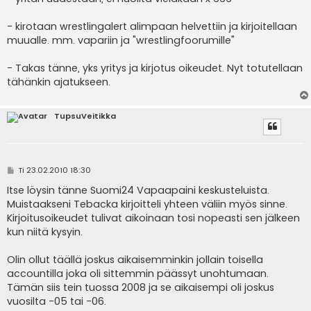
- kirotaan wrestlingalert alimpaan helvettiin ja kirjoitellaan
muualle. mm. vapariin ja "wrestlingfoorumille"
- Takas tänne, yks yritys ja kirjotus oikeudet. Nyt totutellaan
tähänkin ajatukseen.
TupsuVeitikka
V
Ti 23.02.2010 18:30
i
e
Itse löysin tänne Suomi24 Vapaapaini keskusteluista.
s
Muistaakseni Tebacka kirjoitteli yhteen väliin myös sinne.
t
i
Kirjoitusoikeudet tulivat aikoinaan tosi nopeasti sen jälkeen
kun niitä kysyin.
Olin ollut täällä joskus aikaisemminkin jollain toisella
accountilla joka oli sittemmin päässyt unohtumaan.
Tämän siis tein tuossa 2008 ja se aikaisempi oli joskus
vuosilta -05 tai -06.