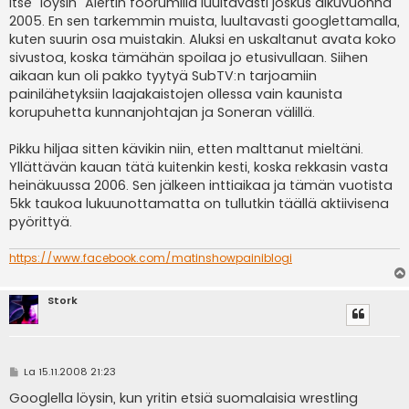
Itse "löysin" Alertin foorumilla luultavasti joskus alkuvuonna
s
2005. En sen tarkemmin muista, luultavasti googlettamalla,
t
i
kuten suurin osa muistakin. Aluksi en uskaltanut avata koko
sivustoa, koska tämähän spoilaa jo etusivullaan. Siihen
aikaan kun oli pakko tyytyä SubTV:n tarjoamiin
painilähetyksiin laajakaistojen ollessa vain kaunista
korupuhetta kunnanjohtajan ja Soneran välillä.
Pikku hiljaa sitten kävikin niin, etten malttanut mieltäni.
Yllättävän kauan tätä kuitenkin kesti, koska rekkasin vasta
heinäkuussa 2006. Sen jälkeen inttiaikaa ja tämän vuotista
5kk taukoa lukuunottamatta on tullutkin täällä aktiivisena
pyörittyä.
https://www.facebook.com/matinshowpainiblogi
Stork
V
La 15.11.2008 21:23
i
e
Googlella löysin, kun yritin etsiä suomalaisia wrestling
s