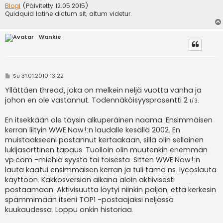
Blogi
(Päivitetty 12.05.2015)
Quidquid latine dictum sit, altum videtur.
Wankie
V
Su 31.01.2010 13:22
i
e
Yllättäen thread, joka on melkein neljä vuotta vanha ja
s
johon en ole vastannut. Todennäköisyysprosentti 2
.
1/3
t
i
En itsekkään ole täysin alkuperäinen naama. Ensimmäisen
kerran liityin WWE.Now!:n laudalle kesällä 2002. En
muistaakseeni postannut kertaakaan, sillä olin sellainen
lukijasorttinen tapaus. Tuolloin olin muutenkin enemmän
vp.com -miehiä syystä tai toisesta. Sitten WWE.Now!:n
lauta kaatui ensimmäisen kerran ja tuli tämä ns. lycoslauta
käyttöön. Kakkosversion aikana aloin aktiivisesti
postaamaan. Aktivisuutta löytyi niinkin paljon, että kerkesin
spämmimään itseni TOP1 -postaajaksi neljässä
kuukaudessa. Loppu onkin historiaa.