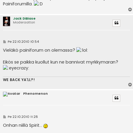
Painiforumilla.
Jack DiBiase
Moderaattori
V
Pe 22.10.2010 10:54
i
e
Vieläkö painiforum on olemassa?
s
t
i
Eikös se paikka kuollut kun ne bannivat myrkkymaran?
WE BACK YA'LL?!
Phenomenon
V
Pe 22.10.2010 11:28
i
e
Onhan niillä Spirit...
s
t