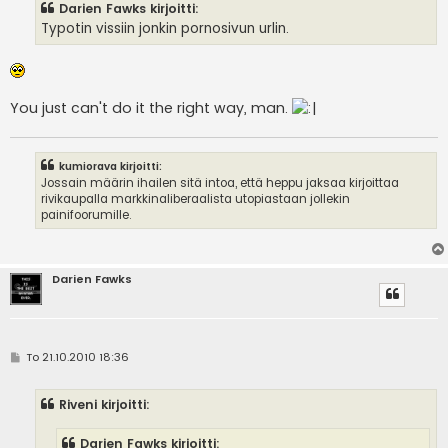
Darien Fawks kirjoitti:
t
i
Typotin vissiin jonkin pornosivun urlin.
You just can't do it the right way, man.
kumiorava kirjoitti:
Jossain määrin ihailen sitä intoa, että heppu jaksaa kirjoittaa
rivikaupalla markkinaliberaalista utopiastaan jollekin
painifoorumille.
Darien Fawks
V
To 21.10.2010 18:36
i
e
s
Riveni kirjoitti:
t
i
Darien Fawks kirjoitti: