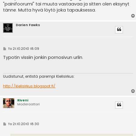
"painifoorumi" tai muuta vastaavaa ja sitten olen eksynyt
tänne. Mutta hyvä löytö joka tapauksessa.
Darien Fawks
V
To 21.10.2010 18:09
i
e
Typotin vissiin jonkin pornosivun urlin.
s
t
i
Uudistunut, entistä parempi Kielisirkus:
http://kielisirkus.blogspot.fi/
Riveni
Moderaattori
V
To 21.10.2010 18:30
i
e
s