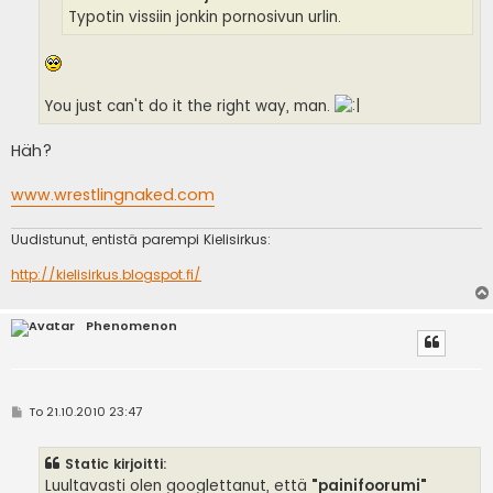
Typotin vissiin jonkin pornosivun urlin.
You just can't do it the right way, man.
Häh?
www.wrestlingnaked.com
Uudistunut, entistä parempi Kielisirkus:
http://kielisirkus.blogspot.fi/
Phenomenon
V
To 21.10.2010 23:47
i
e
s
Static kirjoitti:
t
i
Luultavasti olen googlettanut, että
"painifoorumi"