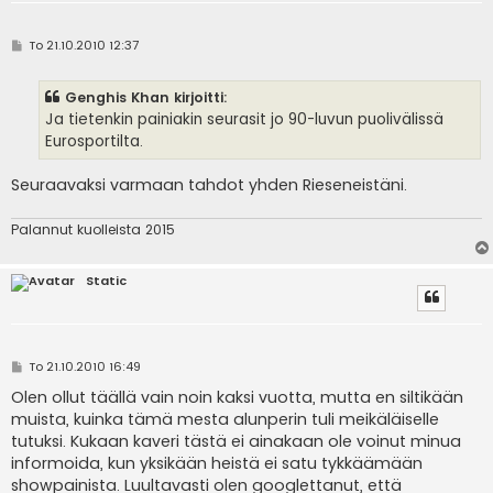
V
To 21.10.2010 12:37
i
e
s
Genghis Khan kirjoitti:
t
i
Ja tietenkin painiakin seurasit jo 90-luvun puolivälissä
Eurosportilta.
Seuraavaksi varmaan tahdot yhden Rieseneistäni.
Palannut kuolleista 2015
Static
V
To 21.10.2010 16:49
i
e
Olen ollut täällä vain noin kaksi vuotta, mutta en siltikään
s
muista, kuinka tämä mesta alunperin tuli meikäläiselle
t
i
tutuksi. Kukaan kaveri tästä ei ainakaan ole voinut minua
informoida, kun yksikään heistä ei satu tykkäämään
showpainista. Luultavasti olen googlettanut, että