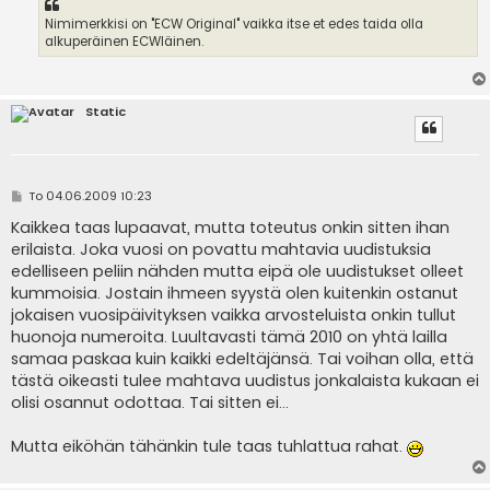
Nimimerkkisi on "ECW Original" vaikka itse et edes taida olla
alkuperäinen ECWläinen.
Static
V
To 04.06.2009 10:23
i
e
Kaikkea taas lupaavat, mutta toteutus onkin sitten ihan
s
erilaista. Joka vuosi on povattu mahtavia uudistuksia
t
i
edelliseen peliin nähden mutta eipä ole uudistukset olleet
kummoisia. Jostain ihmeen syystä olen kuitenkin ostanut
jokaisen vuosipäivityksen vaikka arvosteluista onkin tullut
huonoja numeroita. Luultavasti tämä 2010 on yhtä lailla
samaa paskaa kuin kaikki edeltäjänsä. Tai voihan olla, että
tästä oikeasti tulee mahtava uudistus jonkalaista kukaan ei
olisi osannut odottaa. Tai sitten ei...
Mutta eiköhän tähänkin tule taas tuhlattua rahat.