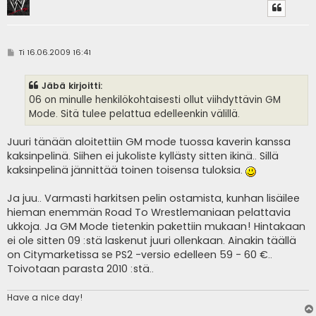
V
Ti 16.06.2009 16:41
i
e
s
Jäbä kirjoitti:
t
i
06 on minulle henkilökohtaisesti ollut viihdyttävin GM
Mode. Sitä tulee pelattua edelleenkin välillä.
Juuri tänään aloitettiin GM mode tuossa kaverin kanssa
kaksinpelinä. Siihen ei jukoliste kyllästy sitten ikinä.. Sillä
kaksinpelinä jännittää toinen toisensa tuloksia.
Ja juu.. Varmasti harkitsen pelin ostamista, kunhan lisäilee
hieman enemmän Road To Wrestlemaniaan pelattavia
ukkoja. Ja GM Mode tietenkin pakettiin mukaan! Hintakaan
ei ole sitten 09 :stä laskenut juuri ollenkaan. Ainakin täällä
on Citymarketissa se PS2 -versio edelleen 59 - 60 €..
Toivotaan parasta 2010 :stä..
Have a nice day!