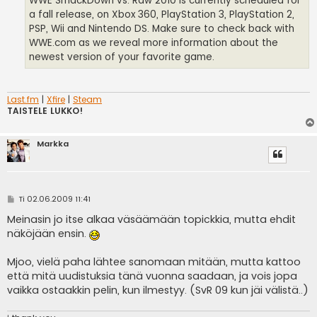
WWE SmackDown vs. Raw 2010 is currently scheduled for
a fall release, on Xbox 360, PlayStation 3, PlayStation 2,
PSP, Wii and Nintendo DS. Make sure to check back with
WWE.com as we reveal more information about the
newest version of your favorite game.
Last.fm
|
Xfire
|
Steam
TAISTELE LUKKO!
Markka
V
Ti 02.06.2009 11:41
i
e
Meinasin jo itse alkaa väsäämään topickkia, mutta ehdit
s
näköjään ensin.
t
i
Mjoo, vielä paha lähtee sanomaan mitään, mutta kattoo
että mitä uudistuksia tänä vuonna saadaan, ja vois jopa
vaikka ostaakkin pelin, kun ilmestyy. (SvR 09 kun jäi välistä..)