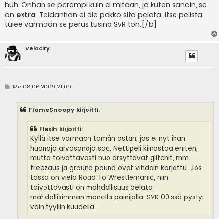
huh. Onhan se parempi kuin ei mitään, ja kuten sanoin, se
on
extra
. Teidänhän ei ole pakko sitä pelata. Itse pelistä
tulee varmaan se perus tusina SvR tbh.[/b]
Velocity
V
Ma 08.06.2009 21:00
i
e
s
FlameSnoopy kirjoitti:
t
i
Flexih kirjoitti:
Kyllä itse varmaan tämän ostan, jos ei nyt ihan
huonoja arvosanoja saa. Nettipeli kiinostaa eniten,
mutta toivottavasti nuo ärsyttävät glitchit, mm.
freezaus ja ground pound ovat vihdoin korjattu. Jos
tässä on vielä Road To Wrestlemania, niin
toivottavasti on mahdollisuus pelata
mahdollisimman monella painijalla. SVR 09:ssä pystyi
vain tyyliin kuudella.