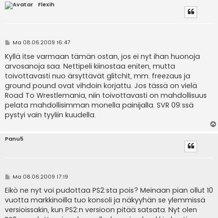
Flexih
V
Ma 08.06.2009 16:47
i
e
Kyllä itse varmaan tämän ostan, jos ei nyt ihan huonoja
s
arvosanoja saa. Nettipeli kiinostaa eniten, mutta
t
i
toivottavasti nuo ärsyttävät glitchit, mm. freezaus ja
ground pound ovat vihdoin korjattu. Jos tässä on vielä
Road To Wrestlemania, niin toivottavasti on mahdollisuus
pelata mahdollisimman monella painijalla. SVR 09:ssä
pystyi vain tyyliin kuudella.
Panu5
V
Ma 08.06.2009 17:19
i
e
Eikö ne nyt voi pudottaa PS2:sta pois? Meinaan pian ollut 10
s
vuotta markkinoilla tuo konsoli ja näkyyhän se ylemmissä
t
i
versioissakin, kun PS2:n versioon pitää satsata. Nyt olen