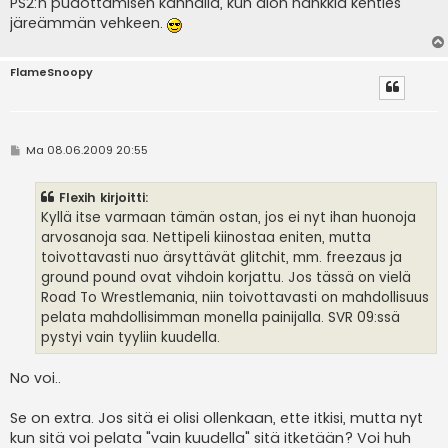
PS2:n pudottamisen kannalla, kun aion hankkia kenties
järeämmän vehkeen.
FlameSnoopy
V
Ma 08.06.2009 20:55
i
e
s
Flexih kirjoitti:
t
i
Kyllä itse varmaan tämän ostan, jos ei nyt ihan huonoja
arvosanoja saa. Nettipeli kiinostaa eniten, mutta
toivottavasti nuo ärsyttävät glitchit, mm. freezaus ja
ground pound ovat vihdoin korjattu. Jos tässä on vielä
Road To Wrestlemania, niin toivottavasti on mahdollisuus
pelata mahdollisimman monella painijalla. SVR 09:ssä
pystyi vain tyyliin kuudella.
No voi..
Se on extra. Jos sitä ei olisi ollenkaan, ette itkisi, mutta nyt
kun sitä voi pelata "vain kuudella" sitä itketään? Voi huh