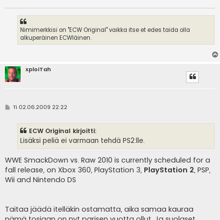
Nimimerkkisi on "ECW Original" vaikka itse et edes taida olla
alkuperäinen ECWläinen.
xploiTah
V
Ti 02.06.2009 22:22
i
e
s
ECW Original kirjoitti:
t
i
Lisäksi peliä ei varmaan tehdä PS2:lle.
WWE SmackDown vs. Raw 2010 is currently scheduled for a
fall release, on Xbox 360, PlayStation 3,
PlayStation 2
, PSP,
Wii and Nintendo DS
Taitaa jäädä itelläkin ostamatta, aika samaa kauraa
nämä tosiaan on nyt parisen vuotta ollut. Ja suolaset