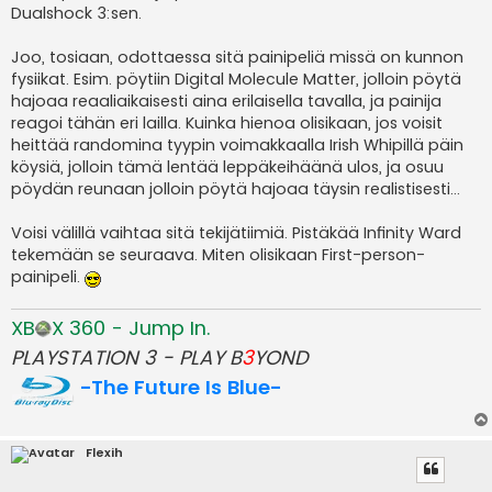
Dualshock 3:sen.
Joo, tosiaan, odottaessa sitä painipeliä missä on kunnon
fysiikat. Esim. pöytiin Digital Molecule Matter, jolloin pöytä
hajoaa reaaliaikaisesti aina erilaisella tavalla, ja painija
reagoi tähän eri lailla. Kuinka hienoa olisikaan, jos voisit
heittää randomina tyypin voimakkaalla Irish Whipillä päin
köysiä, jolloin tämä lentää leppäkeihäänä ulos, ja osuu
pöydän reunaan jolloin pöytä hajoaa täysin realistisesti...
Voisi välillä vaihtaa sitä tekijätiimiä. Pistäkää Infinity Ward
tekemään se seuraava. Miten olisikaan First-person-
painipeli.
XB
X 360 - Jump In.
PLAYSTATION 3 - PLAY B
3
YOND
-The Future Is Blue-
Flexih