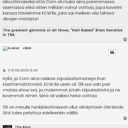
idioottimaiseksi että Com oli muka aina paremmassa
asemassa etkä sitten millään voinut voittaa, jopa kaverini
kanssa hävisimme ECW'lle, joka sai melkein viisi tähteä
divojen matsista!
The greatest gimmick of all times, "Half Naked" Brian Kendrick
in TNA
Jäbä
V
Ti 16.06.2009 15:50
i
e
Kyllä, ja Com aina raiskaa stipulaatiomatseja ihan
s
käsittämättömästi. ECW:llä usein oli '08:ssa vain pari
t
i
matsia show'ssa, ja molemmat jotain stipulaatioita ja ne
kovimmat nimet. Siinä oli vaikea heitä voittaa.
06 on minulle henkilökohtaisesti ollut viihdyttävin GM Mode.
Sitä tulee pelattua edelleenkin välillä.
The Boss