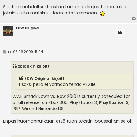
Saatan mahdollisesti ostaa tämän pelin jos tähän tulee
jotain uutta matskuu. Jään odottelemaan..
ECW Original
V
Ke 03.06.2009 15:04
i
e
s
xploiTah kirjoitti:
t
i
ECW Original kirjoitti:
Lisäksi peliä ei varmaan tehdä PS2:lle.
WWE SmackDown vs. Raw 2010 is currently scheduled for
a fall release, on Xbox 360, PlayStation 3,
PlayStation 2
,
PSP, Wii and Nintendo DS
Enpäs huomannutkaan että tuon tekstin lopussahan se oli.