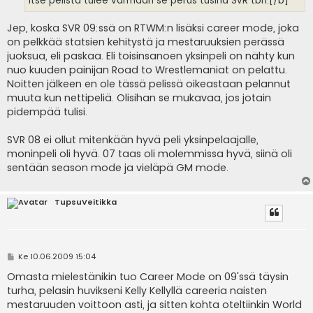
Itse pelistä tulee varmaan se perus tusina SvR tbh.[/b]
Jep, koska SVR 09:ssä on RTWM:n lisäksi career mode, joka
on pelkkää statsien kehitystä ja mestaruuksien perässä
juoksua, eli paskaa. Eli toisinsanoen yksinpeli on nähty kun
nuo kuuden painijan Road to Wrestlemaniat on pelattu.
Noitten jälkeen en ole tässä pelissä oikeastaan pelannut
muuta kun nettipeliä. Olisihan se mukavaa, jos jotain
pidempää tulisi.
SVR 08 ei ollut mitenkään hyvä peli yksinpelaajalle,
moninpeli oli hyvä. 07 taas oli molemmissa hyvä, siinä oli
sentään season mode ja vieläpä GM mode.
TupsuVeitikka
V
Ke 10.06.2009 15:04
i
e
Omasta mielestänikin tuo Career Mode on 09'ssä täysin
s
turha, pelasin huvikseni Kelly Kellyllä careeria naisten
t
i
mestaruuden voittoon asti, ja sitten kohta oteltiinkin World