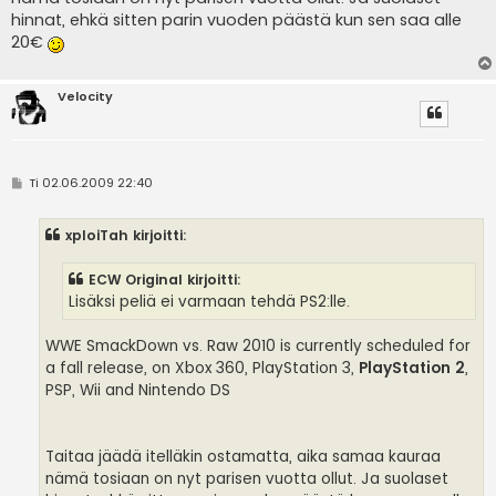
hinnat, ehkä sitten parin vuoden päästä kun sen saa alle
20€
Velocity
V
Ti 02.06.2009 22:40
i
e
s
xploiTah kirjoitti:
t
i
ECW Original kirjoitti:
Lisäksi peliä ei varmaan tehdä PS2:lle.
WWE SmackDown vs. Raw 2010 is currently scheduled for
a fall release, on Xbox 360, PlayStation 3,
PlayStation 2
,
PSP, Wii and Nintendo DS
Taitaa jäädä itelläkin ostamatta, aika samaa kauraa
nämä tosiaan on nyt parisen vuotta ollut. Ja suolaset