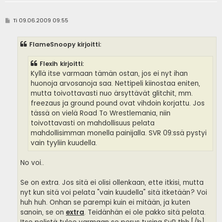
V
Ti 09.06.2009 09:55
i
e
s
FlameSnoopy kirjoitti:
t
i
Flexih kirjoitti:
Kyllä itse varmaan tämän ostan, jos ei nyt ihan
huonoja arvosanoja saa. Nettipeli kiinostaa eniten,
mutta toivottavasti nuo ärsyttävät glitchit, mm.
freezaus ja ground pound ovat vihdoin korjattu. Jos
tässä on vielä Road To Wrestlemania, niin
toivottavasti on mahdollisuus pelata
mahdollisimman monella painijalla. SVR 09:ssä pystyi
vain tyyliin kuudella.
No voi..
Se on extra. Jos sitä ei olisi ollenkaan, ette itkisi, mutta
nyt kun sitä voi pelata "vain kuudella" sitä itketään? Voi
huh huh. Onhan se parempi kuin ei mitään, ja kuten
sanoin, se on
extra
. Teidänhän ei ole pakko sitä pelata.