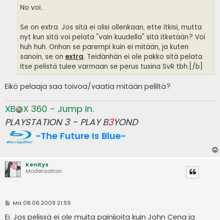
No voi..
Se on extra. Jos sitä ei olisi ollenkaan, ette itkisi, mutta
nyt kun sitä voi pelata "vain kuudella" sitä itketään? Voi
huh huh. Onhan se parempi kuin ei mitään, ja kuten
sanoin, se on
extra
. Teidänhän ei ole pakko sitä pelata.
Itse pelistä tulee varmaan se perus tusina SvR tbh.[/b]
Eikö pelaaja saa toivoa/vaatia mitään peliltä?
XB
X 360 - Jump In.
PLAYSTATION 3 - PLAY B
3
YOND
-The Future Is Blue-
Kenitys
Moderaattori
V
Ma 08.06.2009 21:59
i
e
Ei. Jos pelissä ei ole muita painijoita kuin John Cena ja