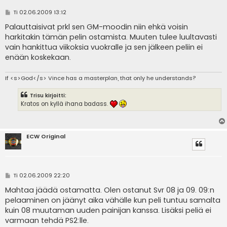
V
Ti 02.06.2009 13:12
i
e
Palauttaisivat prkl sen GM-moodin niin ehkä voisin
s
harkitakin tämän pelin ostamista. Muuten tulee luultavasti
t
i
vain hankittua viikoksia vuokralle ja sen jälkeen peliin ei
enään koskekaan.
If <s>God</s> Vince has a masterplan, that only he understands?
Trisu kirjoitti:
Kratos on kyllä ihana badass.
ECW Original
V
Ti 02.06.2009 22:20
i
e
Mahtaa jäädä ostamatta. Olen ostanut Svr 08 ja 09. 09:n
s
pelaaminen on jäänyt aika vähälle kun peli tuntuu samalta
t
i
kuin 08 muutaman uuden painijan kanssa. Lisäksi peliä ei
varmaan tehdä PS2:lle.