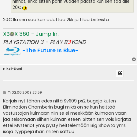
hinnat, ehkä sitten parin vuoden päästä kun sen saa alle
20€
20€:llä sen saa kun odottaa 2kk ja tilaa briteistä.
XB
X 360 - Jump In.
PLAYSTATION 3 - PLAY B
3
YOND
-The Future Is Blue-
niksi-Dani
V
Ti 02.06.2009 23:59
i
e
Korjais nyt tähän edes niitä SvR09 ps2 bugeja kuten
s
Elimination Chamberin bugi mikä on se kun heittää
t
i
vastustajan kulmaan niin se ei meekkään kulmaan vaan
jää seisomaan siihen kulman eteen. Sitten sen vois korjata
ettei Mysteriot yms pysty heittelemään Big Showta yms
isoja tyyppejä ihan miten sattuu.