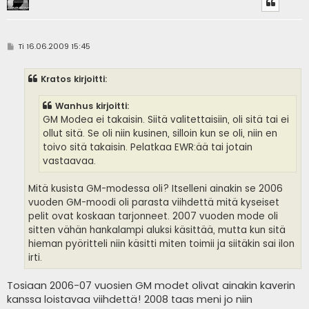
V
Ti 16.06.2009 15:45
i
e
s
Kratos kirjoitti:
t
i
Wanhus kirjoitti:
GM Modea ei takaisin. Siitä valitettaisiin, oli sitä tai ei
ollut sitä. Se oli niin kusinen, silloin kun se oli, niin en
toivo sitä takaisin. Pelatkaa EWR:ää tai jotain
vastaavaa.
Mitä kusista GM-modessa oli? Itselleni ainakin se 2006
vuoden GM-moodi oli parasta viihdettä mitä kyseiset
pelit ovat koskaan tarjonneet. 2007 vuoden mode oli
sitten vähän hankalampi aluksi käsittää, mutta kun sitä
hieman pyöritteli niin käsitti miten toimii ja siitäkin sai ilon
irti.
Tosiaan 2006-07 vuosien GM modet olivat ainakin kaverin
kanssa loistavaa viihdettä! 2008 taas meni jo niin