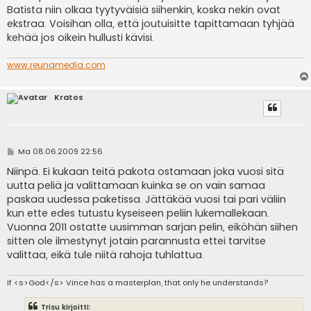
s
Batista niin olkaa tyytyväisiä siihenkin, koska nekin ovat
t
i
ekstraa. Voisihan olla, että joutuisitte tapittamaan tyhjää
kehää jos oikein hullusti kävisi.
www.reunamedia.com
Kratos
V
Ma 08.06.2009 22:56
i
e
Niinpä. Ei kukaan teitä pakota ostamaan joka vuosi sitä
s
uutta peliä ja valittamaan kuinka se on vain samaa
t
i
paskaa uudessa paketissa. Jättäkää vuosi tai pari väliin
kun ette edes tutustu kyseiseen peliin lukemallekaan.
Vuonna 2011 ostatte uusimman sarjan pelin, eiköhän siihen
sitten ole ilmestynyt jotain parannusta ettei tarvitse
valittaa, eikä tule niitä rahoja tuhlattua.
If <s>God</s> Vince has a masterplan, that only he understands?
Trisu kirjoitti: