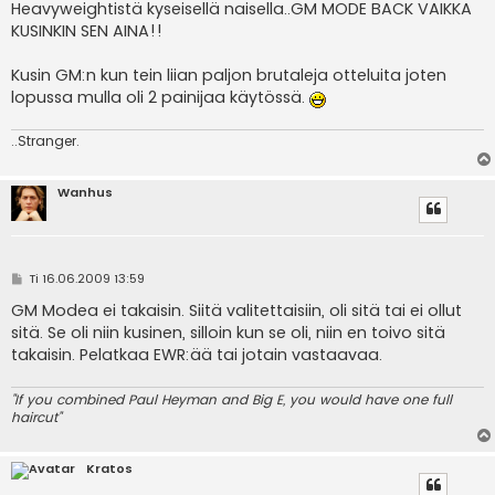
Heavyweightistä kyseisellä naisella..GM MODE BACK VAIKKA
KUSINKIN SEN AINA!!
Kusin GM:n kun tein liian paljon brutaleja otteluita joten
lopussa mulla oli 2 painijaa käytössä.
..Stranger.
Wanhus
V
Ti 16.06.2009 13:59
i
e
GM Modea ei takaisin. Siitä valitettaisiin, oli sitä tai ei ollut
s
sitä. Se oli niin kusinen, silloin kun se oli, niin en toivo sitä
t
i
takaisin. Pelatkaa EWR:ää tai jotain vastaavaa.
"If you combined Paul Heyman and Big E, you would have one full
haircut"
Kratos