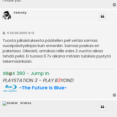
i thank you
Velocity
V
Ti 02.06.2009 12:12
i
e
Tuosta julkaistuksesta päätellen peli vetää samaa
s
vuosipäivityslinjaa kuin ennenkin. Samaa paskaa eri
t
i
paketissa. Oikeasti, antakaa niille edes 2 vuotta aikaa
tehdä peliä. Ei tuossa 0.7v aikana mitään tuloksia pystytä
tekemäänkään.
XB
X 360 - Jump In.
PLAYSTATION 3 - PLAY B
3
YOND
-The Future Is Blue-
Kratos