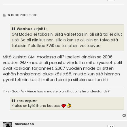
V
Ti 16.06.2009 15:30
i
e
s
Wanhus kirjoitti:
t
i
GM Modea ei takaisin. Siitä valitettaisiin, oli sitä tai ei ollut
sitä. Se oli niin kusinen, silloin kun se oli, niin en toivo sitä
takaisin. Pelatkaa EWR:ää tai jotain vastaavaa.
Mitä kusista GM-modessa oli? Itselleni ainakin se 2006
vuoden GM-moodi oli parasta viihdettä mitä kyseiset pelit
ovat koskaan tarjonneet. 2007 vuoden mode oli sitten
vähän hankalampi aluksi käsittää, mutta kun sitä hieman
pyöritteli niin käsitti miten toimii ja siitäkin sai ilon irti.
If <s>God</s> Vince has a masterplan, that only he understands?
Trisu kirjoitti:
Kratos on kyllä ihana badass.
Nickeldeon