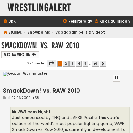
WrestlingAlert
UKK
Rekisteröidy
Kirjaudu sisään
Etusivu
Showpainia
Vapaapainipelit & videot
SmackDown! vs. RAW 2010
Vastaa Viestiin
Sivu
1
/
16
394 viestiä
1
2
3
4
5
…
16
Seuraava
Wormmaster
SmackDown! vs. RAW 2010
V
Ti 02.06.2009 11:38
i
e
s
WWE.com kirjoitti:
t
i
Just announced by THQ and JAKKS Pacific, this year’s
edition of the world’s most popular fighting game, WWE
SmackDown vs. Raw 2010, is currently in development for