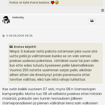
Kratos on kyllä ihana badass.
Velocity
V
Ti 09.06.2009 08:35
i
e
s
Kratos kirjoitti:
t
i
Niinpä. Ei kukaan teitä pakota ostamaan joka vuosi sitä
uutta peliä ja valittamaan kuinka se on vain samaa
paskaa uudessa paketissa. Jättäkää vuosi tai pari väliin
kun ette edes tutustu kyseiseen peliin lukemallekaan.
Vuonna 2011 ostatte uusimman sarjan pelin, eiköhän
siihen sitten ole ilmestynyt jotain parannusta ettei
tarvitse valittaa, eikä tule niitä rahoja tuhlattua.
Itse ostin kaikki vuoteen 07 asti, myös 08:n Gamestopin
kampanjalla. Mutta tuo 08 oli sellaista paskaa ettei mitään
määrää, palautin sen tunnin testauksen jälkeen
Gameparadiseen ja pienen välirahan kera sain valkoisen