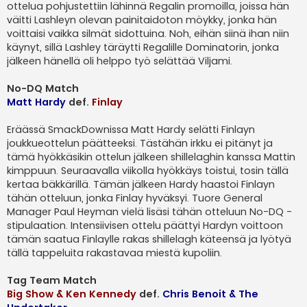
ottelua pohjustettiin lähinnä Regalin promoilla, joissa hän
väitti Lashleyn olevan painitaidoton möykky, jonka hän
voittaisi vaikka silmät sidottuina. Noh, eihän siinä ihan niin
käynyt, sillä Lashley täräytti Regalille Dominatorin, jonka
jälkeen hänellä oli helppo työ selättää Viljami.
No-DQ Match
Matt Hardy
def.
Finlay
Eräässä SmackDownissa Matt Hardy selätti Finlayn
joukkueottelun päätteeksi. Tästähän irkku ei pitänyt ja
tämä hyökkäsikin ottelun jälkeen shillelaghin kanssa Mattin
kimppuun. Seuraavalla viikolla hyökkäys toistui, tosin tällä
kertaa bäkkärillä. Tämän jälkeen Hardy haastoi Finlayn
tähän otteluun, jonka Finlay hyväksyi. Tuore General
Manager Paul Heyman vielä lisäsi tähän otteluun No-DQ -
stipulaation. Intensiivisen ottelu päättyi Hardyn voittoon
tämän saatua Finlaylle rakas shillelagh käteensä ja lyötyä
tällä tappeluita rakastavaa miestä kupoliin.
Tag Team Match
Big Show & Ken Kennedy
def.
Chris Benoit & The