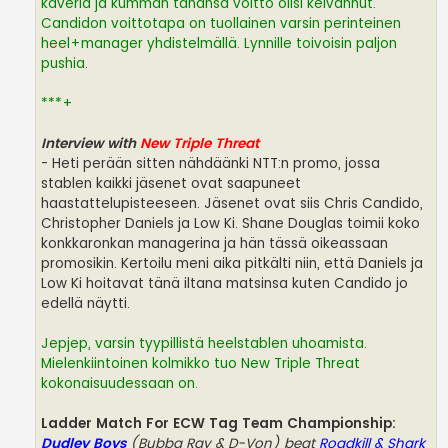
kaveria ja kumman tahansa voitto olisi kelvannut.
Candidon voittotapa on tuollainen varsin perinteinen
heel+manager yhdistelmällä. Lynnille toivoisin paljon
pushia.
***+
Interview with
New Triple Threat
- Heti perään sitten nähdäänki NTT:n promo, jossa
stablen kaikki jäsenet ovat saapuneet
haastattelupisteeseen. Jäsenet ovat siis Chris Candido,
Christopher Daniels ja Low Ki. Shane Douglas toimii koko
konkkaronkan managerina ja hän tässä oikeassaan
promosikin. Kertoilu meni aika pitkälti niin, että Daniels ja
Low Ki hoitavat tänä iltana matsinsa kuten Candido jo
edellä näytti.
Jepjep, varsin tyypillistä heelstablen uhoamista.
Mielenkiintoinen kolmikko tuo New Triple Threat
kokonaisuudessaan on.
Ladder Match For ECW Tag Team Championship:
Dudley Boys
(Bubba Ray & D-Von) beat
Roadkill & Shark