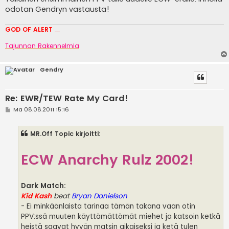
odotan Gendryn vastausta!
GOD OF ALERT
Heeelp meee
Tajunnan Rakennelmia
Gendry
Re: EWR/TEW Rate My Card!
V
Ma 08.08.2011 15:16
i
e
s
MR.Off Topic kirjoitti:
t
i
ECW Anarchy Rulz 2002!
Dark Match:
Kid Kash
beat
Bryan Danielson
- Ei minkäänlaista tarinaa tämän takana vaan otin
PPV:ssä muuten käyttämättömät miehet ja katsoin ketkä
heistä saavat hyvän matsin aikaiseksi ja ketä tulen