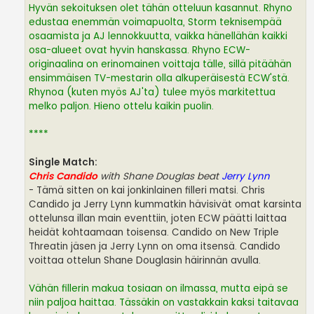
Hyvän sekoituksen olet tähän otteluun kasannut. Rhyno
edustaa enemmän voimapuolta, Storm teknisempää
osaamista ja AJ lennokkuutta, vaikka hänellähän kaikki
osa-alueet ovat hyvin hanskassa. Rhyno ECW-
originaalina on erinomainen voittaja tälle, sillä pitäähän
ensimmäisen TV-mestarin olla alkuperäisestä ECW'stä.
Rhynoa (kuten myös AJ'ta) tulee myös markitettua
melko paljon. Hieno ottelu kaikin puolin.
****
Single Match:
Chris Candido
with Shane Douglas beat
Jerry Lynn
- Tämä sitten on kai jonkinlainen filleri matsi. Chris
Candido ja Jerry Lynn kummatkin hävisivät omat karsinta
ottelunsa illan main eventtiin, joten ECW päätti laittaa
heidät kohtaamaan toisensa. Candido on New Triple
Threatin jäsen ja Jerry Lynn on oma itsensä. Candido
voittaa ottelun Shane Douglasin häirinnän avulla.
Vähän fillerin makua tosiaan on ilmassa, mutta eipä se
niin paljoa haittaa. Tässäkin on vastakkain kaksi taitavaa