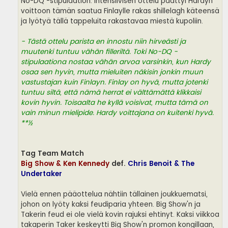
No-DQ -stipulaation. Intensiivisen ottelu päättyi Hardyn
voittoon tämän saatua Finlaylle rakas shillelagh käteensä
ja lyötyä tällä tappeluita rakastavaa miestä kupoliin.
- Tästä ottelu parista en innostu niin hirveästi ja
muutenki tuntuu vähän filleriltä. Toki No-DQ -
stipulaationa nostaa vähän arvoa varsinkin, kun Hardy
osaa sen hyvin, mutta mieluiten näkisin jonkin muun
vastustajan kuin Finlayn. Finlay on hyvä, mutta jotenki
tuntuu siltä, että nämä herrat ei välttämättä klikkaisi
kovin hyvin. Toisaalta he kyllä voisivat, mutta tämä on
vain minun mielipide. Hardy voittajana on kuitenki hyvä.
**½
Tag Team Match
Big Show & Ken Kennedy
def.
Chris Benoit & The
Undertaker
Vielä ennen pääottelua nähtiin tällainen joukkuematsi,
johon on lyöty kaksi feudiparia yhteen. Big Show'n ja
Takerin feud ei ole vielä kovin rajuksi ehtinyt. Kaksi viikkoa
takaperin Taker keskeytti Big Show'n promon kongillaan,