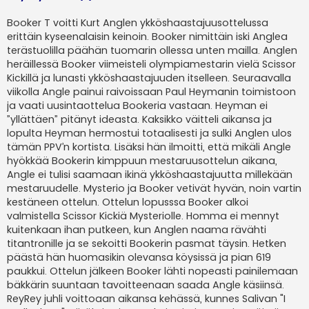
Booker T voitti Kurt Anglen ykköshaastajuusottelussa
erittäin kyseenalaisin keinoin. Booker nimittäin iski Anglea
terästuolilla päähän tuomarin ollessa unten mailla. Anglen
heräillessä Booker viimeisteli olympiamestarin vielä Scissor
Kickillä ja lunasti ykköshaastajuuden itselleen. Seuraavalla
viikolla Angle painui raivoissaan Paul Heymanin toimistoon
ja vaati uusintaottelua Bookeria vastaan. Heyman ei
”yllättäen” pitänyt ideasta. Kaksikko väitteli aikansa ja
lopulta Heyman hermostui totaalisesti ja sulki Anglen ulos
tämän PPV’n kortista. Lisäksi hän ilmoitti, että mikäli Angle
hyökkää Bookerin kimppuun mestaruusottelun aikana,
Angle ei tulisi saamaan ikinä ykköshaastajuutta millekään
mestaruudelle. Mysterio ja Booker vetivät hyvän, noin vartin
kestäneen ottelun. Ottelun lopusssa Booker alkoi
valmistella Scissor Kickiä Mysteriolle. Homma ei mennyt
kuitenkaan ihan putkeen, kun Anglen naama rävähti
titantronille ja se sekoitti Bookerin pasmat täysin. Hetken
päästä hän huomasikin olevansa köysissä ja pian 619
paukkui. Ottelun jälkeen Booker lähti nopeasti painilemaan
bäkkärin suuntaan tavoitteenaan saada Angle käsiinsä.
ReyRey juhli voittoaan aikansa kehässä, kunnes Salivan "I