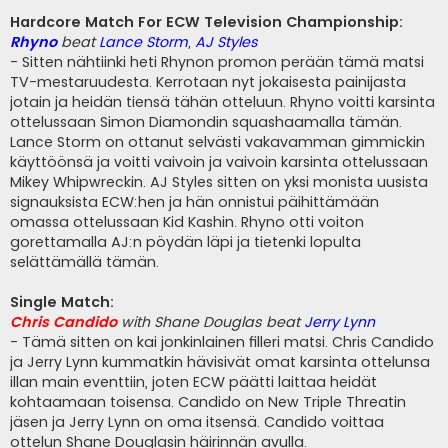
Hardcore Match For ECW Television Championship:
Rhyno
beat
Lance Storm
,
AJ Styles
- Sitten nähtiinki heti Rhynon promon perään tämä matsi
TV-mestaruudesta. Kerrotaan nyt jokaisesta painijasta
jotain ja heidän tiensä tähän otteluun. Rhyno voitti karsinta
ottelussaan Simon Diamondin squashaamalla tämän.
Lance Storm on ottanut selvästi vakavamman gimmickin
käyttöönsä ja voitti vaivoin ja vaivoin karsinta ottelussaan
Mikey Whipwreckin. AJ Styles sitten on yksi monista uusista
signauksista ECW:hen ja hän onnistui päihittämään
omassa ottelussaan Kid Kashin. Rhyno otti voiton
gorettamalla AJ:n pöydän läpi ja tietenki lopulta
selättämällä tämän.
Single Match:
Chris Candido
with Shane Douglas beat
Jerry Lynn
- Tämä sitten on kai jonkinlainen filleri matsi. Chris Candido
ja Jerry Lynn kummatkin hävisivät omat karsinta ottelunsa
illan main eventtiin, joten ECW päätti laittaa heidät
kohtaamaan toisensa. Candido on New Triple Threatin
jäsen ja Jerry Lynn on oma itsensä. Candido voittaa
ottelun Shane Douglasin häirinnän avulla.