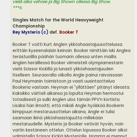
vielä aika vehree ja Big Shown ollessa Big Show.
***½
Singles Match for the World Heavyweight
Championship
Rey Mysterio (c)
def.
Booker T
Booker T voitti Kurt Anglen ykköshaastajuusottelussa
erittäin kyseenalaisin keinoin. Booker nimittäin iski Anglea
terästuolilla päähän tuomarin ollessa unten mailla.
Anglen heräillessä Booker viimeisteli olympiamestarin
vielä Scissor Kickillä ja lunasti ykköshaastajuuden
itselleen. Seuraavalla viikolla Angle painui raivoissaan
Paul Heymanin toimistoon ja vaati uusintaottelua
Bookeria vastaan. Heyman ei ”yllättäen” pitänyt ideasta.
Kaksikko väitteli aikansa ja lopulta Heyman hermostui
totaalisesti ja sulki Anglen ulos tämän PPV’n kortista.
Lisäksi hän ilmoitti, että mikäli Angle hyökkää Bookerin
kimppuun mestaruusottelun aikana, Angle ei tulisi
saamaan ikinä ykköshaastajuutta millekään
mestaruudelle. Mysterio ja Booker vetivät hyvän, noin
vartin kestäneen ottelun. Ottelun lopusssa Booker alkoi
valmistella Scissor Kickiä Mysteriolle. Homma ei mennyt