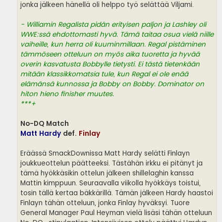
jonka jälkeen hänellä oli helppo työ selättää Viljami.
- Williamin Regalista pidän erityisen paljon ja Lashley oli
WWE:ssä ehdottomasti hyvä. Tämä taitaa osua vielä niille
vaiheille, kun herra oli kuuminmillaan. Regal pistäminen
tämmöseen otteluun on myös aika tuoretta ja hyvää
overin kasvatusta Bobbylle tietysti. Ei tästä tietenkään
mitään klassikkomatsia tule, kun Regal ei ole enää
elämänsä kunnossa ja Bobby on Bobby. Dominator on
hiton hieno finisher muutes.
***+
No-DQ Match
Matt Hardy
def.
Finlay
Eräässä SmackDownissa Matt Hardy selätti Finlayn
joukkueottelun päätteeksi. Tästähän irkku ei pitänyt ja
tämä hyökkäsikin ottelun jälkeen shillelaghin kanssa
Mattin kimppuun. Seuraavalla viikolla hyökkäys toistui,
tosin tällä kertaa bäkkärillä. Tämän jälkeen Hardy haastoi
Finlayn tähän otteluun, jonka Finlay hyväksyi. Tuore
General Manager Paul Heyman vielä lisäsi tähän otteluun