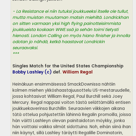
- La Resistance ei niin tutuksi joukkueeksi itselle ole tullut,
mutta muistan muutaman matsin miehiltä. Londrickhan
on sitten varmaan yksi high flying painotteisimmista
joukkueista koskaan WWE:ssä ja sehän toimi tietysti
hienosti. London Calling on myös hiano finisher ja innolla
odotan jo nähdä, ketkä haastavat Londrickin
seuraavaksi.
***
Singles Match for the United States Championship
Bobby Lashley (c)
def.
William Regal
Heinäkuun ensimmäisessä SmackDownissa nähtiin
kolmen miehen ykköshaastajuusottelu US-mestaruudelle,
jossa kohtasivat William Regal, Paul Burchill sekä Joey
Mercury. Regal nappasi voiton tästä selättämällä entisen
joukkuekaverinsa Burchillin. Seuraavien viikkojen aikana
tätä ottelua pohjustettiin lähinnä Regalin promoilla, joissa
hän väitti Lashleyn olevan painitaidoton möykky, jonka
hän voittaisi vaikka silmät sidottuina. Noh, eihän siinä ihan
niin käynyt, sillä Lashley täräytti Regalille Dominatorin,