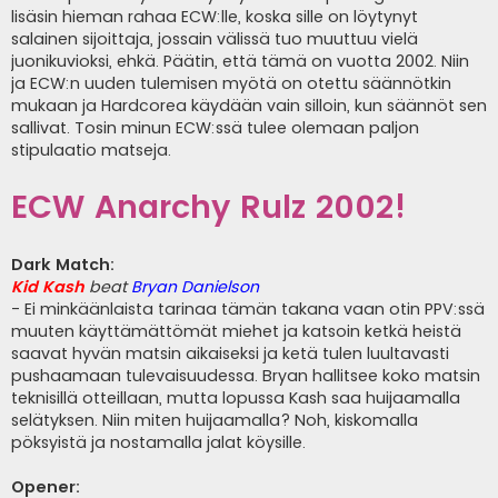
lisäsin hieman rahaa ECW:lle, koska sille on löytynyt
salainen sijoittaja, jossain välissä tuo muuttuu vielä
juonikuvioksi, ehkä. Päätin, että tämä on vuotta 2002. Niin
ja ECW:n uuden tulemisen myötä on otettu säännötkin
mukaan ja Hardcorea käydään vain silloin, kun säännöt sen
sallivat. Tosin minun ECW:ssä tulee olemaan paljon
stipulaatio matseja.
ECW Anarchy Rulz 2002!
Dark Match:
Kid Kash
beat
Bryan Danielson
- Ei minkäänlaista tarinaa tämän takana vaan otin PPV:ssä
muuten käyttämättömät miehet ja katsoin ketkä heistä
saavat hyvän matsin aikaiseksi ja ketä tulen luultavasti
pushaamaan tulevaisuudessa. Bryan hallitsee koko matsin
teknisillä otteillaan, mutta lopussa Kash saa huijaamalla
selätyksen. Niin miten huijaamalla? Noh, kiskomalla
pöksyistä ja nostamalla jalat köysille.
Opener: