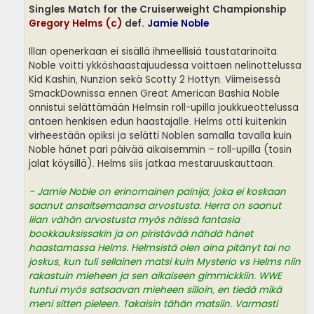
Singles Match for the Cruiserweight Championship
Gregory Helms (c)
def.
Jamie Noble
Illan openerkaan ei sisällä ihmeellisiä taustatarinoita.
Noble voitti ykköshaastajuudessa voittaen nelinottelussa
Kid Kashin, Nunzion sekä Scotty 2 Hottyn. Viimeisessä
SmackDownissa ennen Great American Bashia Noble
onnistui selättämään Helmsin roll-upilla joukkueottelussa
antaen henkisen edun haastajalle. Helms otti kuitenkin
virheestään opiksi ja selätti Noblen samalla tavalla kuin
Noble hänet pari päivää aikaisemmin – roll-upilla (tosin
jalat köysillä). Helms siis jatkaa mestaruuskauttaan.
- Jamie Noble on erinomainen painija, joka ei koskaan
saanut ansaitsemaansa arvostusta. Herra on saanut
liian vähän arvostusta myös näissä fantasia
bookkauksissakin ja on piristävää nähdä hänet
haastamassa Helms. Helmsistä olen aina pitänyt tai no
joskus, kun tuli sellainen matsi kuin Mysterio vs Helms niin
rakastuin mieheen ja sen aikaiseen gimmickkiin. WWE
tuntui myös satsaavan mieheen silloin, en tiedä mikä
meni sitten pieleen. Takaisin tähän matsiin. Varmasti