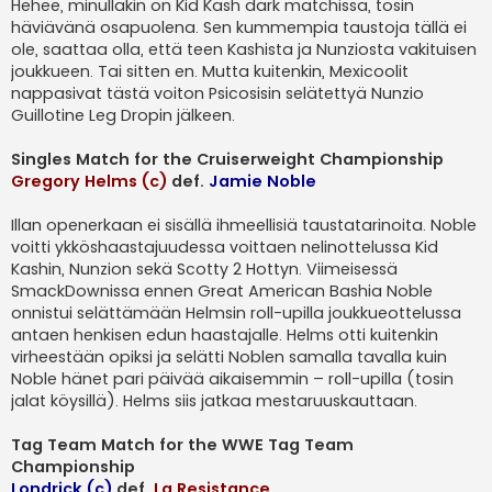
Hehee, minullakin on Kid Kash dark matchissa, tosin
häviävänä osapuolena. Sen kummempia taustoja tällä ei
ole, saattaa olla, että teen Kashista ja Nunziosta vakituisen
joukkueen. Tai sitten en. Mutta kuitenkin, Mexicoolit
nappasivat tästä voiton Psicosisin selätettyä Nunzio
Guillotine Leg Dropin jälkeen.
Singles Match for the Cruiserweight Championship
Gregory Helms (c)
def.
Jamie Noble
Illan openerkaan ei sisällä ihmeellisiä taustatarinoita. Noble
voitti ykköshaastajuudessa voittaen nelinottelussa Kid
Kashin, Nunzion sekä Scotty 2 Hottyn. Viimeisessä
SmackDownissa ennen Great American Bashia Noble
onnistui selättämään Helmsin roll-upilla joukkueottelussa
antaen henkisen edun haastajalle. Helms otti kuitenkin
virheestään opiksi ja selätti Noblen samalla tavalla kuin
Noble hänet pari päivää aikaisemmin – roll-upilla (tosin
jalat köysillä). Helms siis jatkaa mestaruuskauttaan.
Tag Team Match for the WWE Tag Team
Championship
Londrick (c)
def.
La Resistance