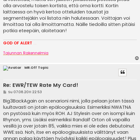
olla arvostelu toisen kortista, että oma kortti. Kortin
laittaessa on hyvä kertoa otteluiden taustat ja
segmenttejäkin voi listata niin halutessaan. Voittajan voi
ilmoittaa tai olla ilmoittamatta. Näille tiedoilla sitten pitäisi
potkia eteepäin, aloitetaan!
GOD OF ALERT
Heeelp meee
Tajunnan Rakennelmia
MR.Off Topic
Re: EWR/TEW Rate My Card!
V
Su 07.08.2011 22:53
i
e
Big3BackAgain on scenarioni nimi, jolla pelaan joten tässä
s
luultavasti on jotain epäloogisuuksia. Esimerkiksi NWATNA
t
i
on pystössä kuin myös ROH. AJ Stylesin over on isompi kuin
Rhynon, yms. Lisäksi esimerkiksi Randalf Orton oli vapailla
vesillä ja over jotain 85, vaikka mies ei ole edes debutoinut
WWE:ssä. Noh, itse en epäloogisuuksista välittänyt vaan
annan palaa käyttäen hyödyksi kaikki epäloogisuudet! Plus