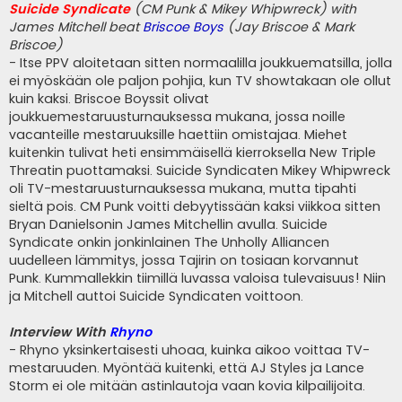
Suicide Syndicate
(CM Punk & Mikey Whipwreck) with
James Mitchell beat
Briscoe Boys
(Jay Briscoe & Mark
Briscoe)
- Itse PPV aloitetaan sitten normaalilla joukkuematsilla, jolla
ei myöskään ole paljon pohjia, kun TV showtakaan ole ollut
kuin kaksi. Briscoe Boyssit olivat
joukkuemestaruusturnauksessa mukana, jossa noille
vacanteille mestaruuksille haettiin omistajaa. Miehet
kuitenkin tulivat heti ensimmäisellä kierroksella New Triple
Threatin puottamaksi. Suicide Syndicaten Mikey Whipwreck
oli TV-mestaruusturnauksessa mukana, mutta tipahti
sieltä pois. CM Punk voitti debyytissään kaksi viikkoa sitten
Bryan Danielsonin James Mitchellin avulla. Suicide
Syndicate onkin jonkinlainen The Unholly Alliancen
uudelleen lämmitys, jossa Tajirin on tosiaan korvannut
Punk. Kummallekkin tiimillä luvassa valoisa tulevaisuus! Niin
ja Mitchell auttoi Suicide Syndicaten voittoon.
Interview With
Rhyno
- Rhyno yksinkertaisesti uhoaa, kuinka aikoo voittaa TV-
mestaruuden. Myöntää kuitenki, että AJ Styles ja Lance
Storm ei ole mitään astinlautoja vaan kovia kilpailijoita.