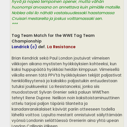
hyvä ja nopea tempoinen opener, mutta vähän
huonompi arvosana on annettava kuin pimiälle matsille.
Noblea olisi ilo nähdä vastaisuudessaki haastamassa
Cruisari mestareita ja joskus voittamassaki sen.
***
Tag Team Match for the WWE Tag Team
Championship
Londrick (c)
def.
La Resistance
Brian Kendrick sekä Paul London joutuivat viimeisen
viikkojen aikana mystisten hyökkäyksien kohteeksi, kun
kaksi huppupäätä hyökkäsi heidän kimppuun. Viimeisellä
viikolla ennen tätä PPV’tä hyökkäyksien tekijät paljastivat
henkilöllisyytensä ja kaksikko paljastuikin entuudestaan
tutuksi joukkueeksi: La Resistanceksi, jonka siis
muodostavat Sylvan Grenier sekä paluun WWE’hen
tehnyt Rene Dupree. Nelikon noin kaksitoistaminuuttinen
ottelu tarjosi paljon täpäriä tilanteita ja
kanadanranskalaiset kävivät pariin otteeseen todella
lähellä voittoa. Lopulta mestarit onnistuivat säilyttämään
vyönsä Londonin selättäessä Grenierin aina yhtä upean
London Callingin jälkeen.