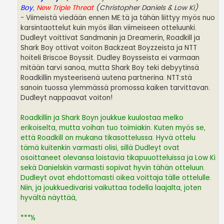
Boy
,
New Triple Threat
(Christopher Daniels & Low Ki)
- Viimeistä viedään ennen ME:tä ja tähän liittyy myös nuo
karsintaottelut kuin myös illan viimeiseen otteluunki.
Dudleyt voittivat Sandmanin ja Dreamerin, Roadkill ja
Shark Boy ottivat voiton Backzeat Boyzzeista ja NTT
hoiteli Briscoe Boyssit. Dudley Boysseista ei varmaan
mitään tarvi sanoa, mutta Shark Boy teki debyytinsä
Roadkillin mysteerisenä uutena partnerina. NTT:stä
sanoin tuossa ylemmässä promossa kaiken tarvittavan.
Dudleyt nappaavat voiton!
Roadkillin ja Shark Boyn joukkue kuulostaa melko
erikoiselta, mutta voihan tuo toimiakin. Kuten myös se,
että Roadkill on mukana tikasottelussa. Hyvä ottelu
tämä kuitenkin varmasti olisi, sillä Dudleyt ovat
osoittaneet olevansa loistavia tikapuuotteluissa ja Low Ki
sekä Danielskin varmasti sopivat hyvin tähän otteluun.
Dudleyt ovat ehdottomasti oikea voittaja tälle ottelulle.
Niin, ja joukkuedivarisi vaikuttaa todella laajalta, joten
hyvältä näyttää,
***½