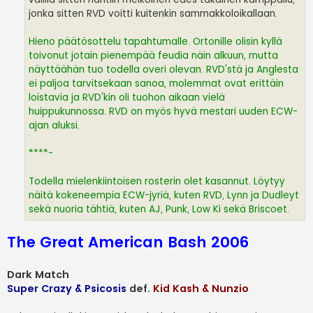
jonka sitten RVD voitti kuitenkin sammakkoloikallaan.
Hieno päätösottelu tapahtumalle. Ortonille olisin kyllä
toivonut jotain pienempää feudia näin alkuun, mutta
näyttäähän tuo todella overi olevan. RVD'stä ja Anglesta
ei paljoa tarvitsekaan sanoa, molemmat ovat erittäin
loistavia ja RVD'kin oli tuohon aikaan vielä
huippukunnossa. RVD on myös hyvä mestari uuden ECW-
ajan aluksi.
****-
Todella mielenkiintoisen rosterin olet kasannut. Löytyy
näitä kokeneempia ECW-jyriä, kuten RVD, Lynn ja Dudleyt
sekä nuoria tähtiä, kuten AJ, Punk, Low Ki sekä Briscoet.
The Great American Bash 2006
Dark Match
Super Crazy & Psicosis
def.
Kid Kash & Nunzio