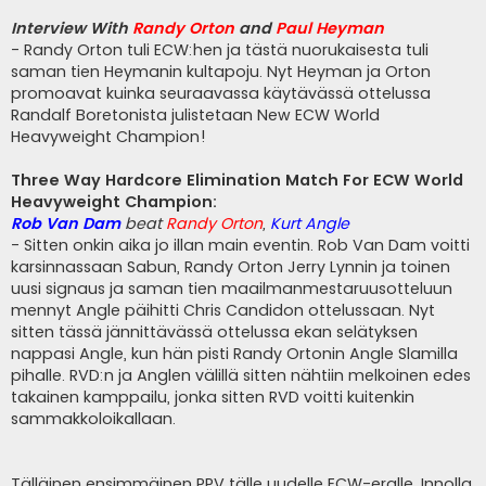
Interview With
Randy Orton
and
Paul Heyman
- Randy Orton tuli ECW:hen ja tästä nuorukaisesta tuli
saman tien Heymanin kultapoju. Nyt Heyman ja Orton
promoavat kuinka seuraavassa käytävässä ottelussa
Randalf Boretonista julistetaan New ECW World
Heavyweight Champion!
Three Way Hardcore Elimination Match For ECW World
Heavyweight Champion:
Rob Van Dam
beat
Randy Orton
,
Kurt Angle
- Sitten onkin aika jo illan main eventin. Rob Van Dam voitti
karsinnassaan Sabun, Randy Orton Jerry Lynnin ja toinen
uusi signaus ja saman tien maailmanmestaruusotteluun
mennyt Angle päihitti Chris Candidon ottelussaan. Nyt
sitten tässä jännittävässä ottelussa ekan selätyksen
nappasi Angle, kun hän pisti Randy Ortonin Angle Slamilla
pihalle. RVD:n ja Anglen välillä sitten nähtiin melkoinen edes
takainen kamppailu, jonka sitten RVD voitti kuitenkin
sammakkoloikallaan.
Tälläinen ensimmäinen PPV tälle uudelle ECW-eralle. Innolla