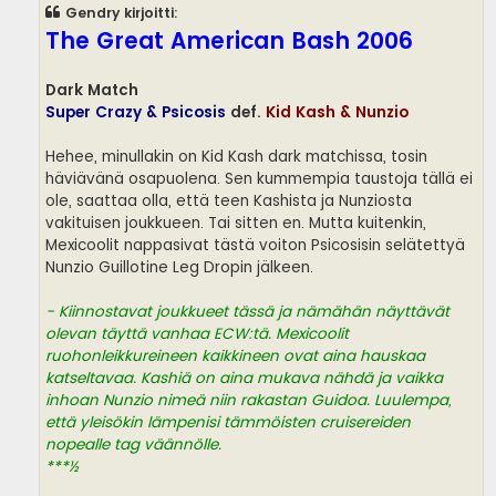
s
Gendry kirjoitti:
t
i
The Great American Bash 2006
Dark Match
Super Crazy & Psicosis
def.
Kid Kash & Nunzio
Hehee, minullakin on Kid Kash dark matchissa, tosin
häviävänä osapuolena. Sen kummempia taustoja tällä ei
ole, saattaa olla, että teen Kashista ja Nunziosta
vakituisen joukkueen. Tai sitten en. Mutta kuitenkin,
Mexicoolit nappasivat tästä voiton Psicosisin selätettyä
Nunzio Guillotine Leg Dropin jälkeen.
- Kiinnostavat joukkueet tässä ja nämähän näyttävät
olevan täyttä vanhaa ECW:tä. Mexicoolit
ruohonleikkureineen kaikkineen ovat aina hauskaa
katseltavaa. Kashiä on aina mukava nähdä ja vaikka
inhoan Nunzio nimeä niin rakastan Guidoa. Luulempa,
että yleisökin lämpenisi tämmöisten cruisereiden
nopealle tag väännölle.
***½