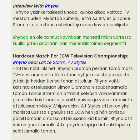
Interview With
Rhyno
- Rhyno yksinkertaisesti uhoaa, kuinka aikoo voittaa TV-
mestaruuden. Myöntää kuitenki, että AJ Styles ja Lance
Storm ei ole mitään astinlautoja vaan kovia kilpailijoita.
Rhynoa en ole tainnut kovinkaan monesti mikin varressa
kuulla, joten sinällään ihan mielenkiintoinen segmentti.
Hardcore Match For ECW Television Championship:
Rhyno
beat
Lance Storm
,
AJ Styles
- Sitten nähtiinki heti Rhynon promon perään tämä matsi
TV-mestaruudesta. Kerrotaan nyt jokaisesta painijasta
jotain ja heidän tiensä tähän otteluun. Rhyno voitti
karsinta ottelussaan Simon Diamondin squashaamalla
tämän. Lance Storm on ottanut selvästi vakavamman
gimmickin käyttöönsä ja voitti vaivoin ja vaivoin karsinta
ottelussaan Mikey Whipwreckin. AJ Styles sitten on yksi
monista uusista signauksista ECW:hen ja hän onnistui
päihittämään omassa ottelussaan Kid Kashin. Rhyno otti
voiton gorettamalla AJ:n pöydän läpi ja tietenki lopulta
selättämällä tämän.