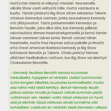
mutta itse miestä ei näkynyt missään. Seuraavalla
viikolla Show vaati selitystä tälle, mutta vastausta ei
kuultu. Tämän johdosta Big Show sitten sekaantui Takerin
otteluun Kennedyä vastaan, jonka seurauksena Kennedy
otti yllätysvoiton. Tästä pääsemmekin Kennedyn ja
Benoitin feudiin, joka alkoi siitä, kun Kennedy pilkkasi
raivotautista ahmaa haastattelupisteellä ja kertoi tämän
olevan menneen talven lumia. Benoit vastasi tähän
haasteella, mutta Paul Heyman sattui paikalle ja ilmoitti
että Great American Bashissa Kennedy ja Big Show
kohtaavat Benoitin ja Takerin. Ottelu päättyi hieman
yllättäen heelkaksikon voittoon, kun Big Show sai iskettyä
Chokeslamin Benoitille.
- Kennedy feudissa Benoitin kanssa kuulostaa
herkulliselta, hujoppien ei niinkään. Lisäksi tuommonen
turha kongien kilkattelu kuulostaa kummalliselta, mutta
saa nähä mitä tästä kehittyy. Benoit-Kennedy feudin
jatkoa odotan innolla ja haluan nähdä kumman pistät
voittamaan sen. Heelien voitto tässä ottelussa on hyvä
asia ja eiköhän tässä ottelussa ainaki tunnelma olisi
kohdallaan. Laadusta en niinkään tiedä Kennedyn ollessa