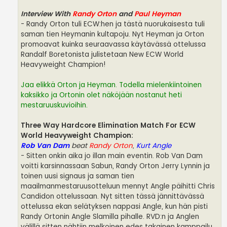
Interview With
Randy Orton
and
Paul Heyman
- Randy Orton tuli ECW:hen ja tästä nuorukaisesta tuli
saman tien Heymanin kultapoju. Nyt Heyman ja Orton
promoavat kuinka seuraavassa käytävässä ottelussa
Randalf Boretonista julistetaan New ECW World
Heavyweight Champion!
Jaa elikkä Orton ja Heyman. Todella mielenkiintoinen
kaksikko ja Ortonin olet näköjään nostanut heti
mestaruuskuvioihin.
Three Way Hardcore Elimination Match For ECW
World Heavyweight Champion:
Rob Van Dam
beat
Randy Orton
,
Kurt Angle
- Sitten onkin aika jo illan main eventin. Rob Van Dam
voitti karsinnassaan Sabun, Randy Orton Jerry Lynnin ja
toinen uusi signaus ja saman tien
maailmanmestaruusotteluun mennyt Angle päihitti Chris
Candidon ottelussaan. Nyt sitten tässä jännittävässä
ottelussa ekan selätyksen nappasi Angle, kun hän pisti
Randy Ortonin Angle Slamilla pihalle. RVD:n ja Anglen
välillä sitten nähtiin melkoinen edes takainen kamppailu,