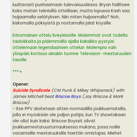
luultavasti pushaamaan tulevaisuudessa. Bryan hallitsee
koko matsin teknisillä otteillaan, mutta lopussa Kash saa
huijaamalla selätyksen. Niin miten huijaamalla? Noh,
kiskomalla pöksyistä ja nostamalla jalat köysille.
Erinomainen ottelu liveyleisölle. Molemmat ovat todella
taidokkaita ja pidemmällä ajalla kaksikko pystyisi
ottelemaan legendaarisen ottelun. Molempia vain
ylöspäin kortissa ainakin tuonne Television -mestaruuden
tasolle.
***+
Opener:
Suicide Syndicate
(CM Punk & Mikey Whipwreck) with
James Mitchell beat
Briscoe Boys
(Jay Briscoe & Mark
Briscoe)
- Itse PPV aloitetaan sitten normaalilla joukkuematsilla,
jolla ei myöskään ole paljon pohjia, kun TV showtakaan
ole ollut kuin kaksi. Briscoe Boyssit olivat
joukkuemestaruusturnauksessa mukana, jossa noille
vacanteille mestaruuksille haettiin omistajaa. Miehet