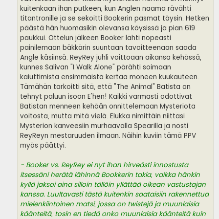
kuitenkaan ihan putkeen, kun Anglen naama rävähti
titantronille ja se sekoitti Bookerin pasmat täysin. Hetken
päästä hän huomasikin olevansa köysissä ja pian 619
paukkui. Ottelun jälkeen Booker lähti nopeasti
painilemaan bäkkärin suuntaan tavoitteenaan saada
Angle käsiinsä. ReyRey juhli voittoaan aikansa kehässä,
kunnes Salivan "I Walk Alone" pärähti soimaan
kaiuttimista ensimmäistä kertaa moneen kuukauteen.
Tämähän tarkoitti sitä, että "The Animal" Batista on
tehnyt paluun isoon E'hen! Kaikki varmasti odottivat
Batistan menneen kehään onnittelemaan Mysteriota
voitosta, mutta mitä vielä. Elukka nimittäin niittasi
Mysterion kanveesiin murhaavalla Spearilla ja nosti
ReyReyn mestaruuden ilmaan. Näihin kuviin tämä PPV
myös päättyi.
- Booker vs. ReyRey ei nyt ihan hirveästi innostusta
itsessäni herätä lähinnä Bookkerin takia, vaikka hänkin
kyllä jaksoi aina silloin tällöin yllättää oikean vastustajan
kanssa. Luultavasti tästä kuitenkin saataisiin rakennettua
mielenkiintoinen matsi, jossa on twistejä ja muunlaisia
käänteitä, tosin en tiedä onko muunlaisia käänteitä kuin