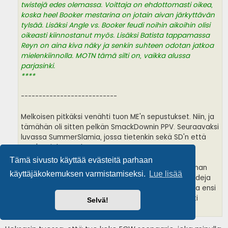
twistejä edes olemassa. Voittaja on ehdottomasti oikea,
koska heel Booker mestarina on jotain aivan järkyttävän
tylsää. Lisäksi Angle vs. Booker feudi noihin aikoihin olisi
oikeasti kiinnostanut myös. Lisäksi Batista tappamassa
Reyn on aina kiva näky ja senkin suhteen odotan jatkoa
mielenkiinnolla. MOTN tämä silti on, vaikka alussa
parjasinki.
****
---------------------------
Melkoisen pitkäksi venähti tuon ME'n sepustukset. Niin, ja
tämähän oli sitten pelkän SmackDownin PPV. Seuraavaksi
luvassa SummerSlamia, jossa tietenkin sekä SD'n että
RAW'n miehet mukana.
Tämä sivusto käyttää evästeitä parhaan
- Pitkät sepustukset saakin olla ja ihan kivan kortinhan
käyttäjäkokemuksen varmistamiseksi.
Lue lisää
olit saanut kasaan. Ei mitään klassikoita, mutta solideja
matseja läpi illan. Mielellään odotan innolla jatkoa ja ensi
PPV yhdistettyjen rostereiden voimalla on varmasti
Selvä!
kovempi.