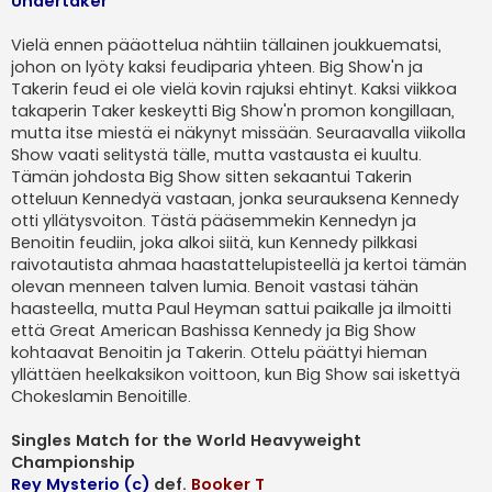
Undertaker
Vielä ennen pääottelua nähtiin tällainen joukkuematsi,
johon on lyöty kaksi feudiparia yhteen. Big Show'n ja
Takerin feud ei ole vielä kovin rajuksi ehtinyt. Kaksi viikkoa
takaperin Taker keskeytti Big Show'n promon kongillaan,
mutta itse miestä ei näkynyt missään. Seuraavalla viikolla
Show vaati selitystä tälle, mutta vastausta ei kuultu.
Tämän johdosta Big Show sitten sekaantui Takerin
otteluun Kennedyä vastaan, jonka seurauksena Kennedy
otti yllätysvoiton. Tästä pääsemmekin Kennedyn ja
Benoitin feudiin, joka alkoi siitä, kun Kennedy pilkkasi
raivotautista ahmaa haastattelupisteellä ja kertoi tämän
olevan menneen talven lumia. Benoit vastasi tähän
haasteella, mutta Paul Heyman sattui paikalle ja ilmoitti
että Great American Bashissa Kennedy ja Big Show
kohtaavat Benoitin ja Takerin. Ottelu päättyi hieman
yllättäen heelkaksikon voittoon, kun Big Show sai iskettyä
Chokeslamin Benoitille.
Singles Match for the World Heavyweight
Championship
Rey Mysterio (c)
def.
Booker T