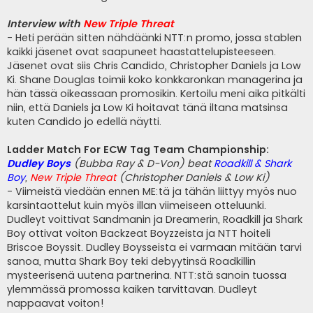
Interview with
New Triple Threat
- Heti perään sitten nähdäänki NTT:n promo, jossa stablen
kaikki jäsenet ovat saapuneet haastattelupisteeseen.
Jäsenet ovat siis Chris Candido, Christopher Daniels ja Low
Ki. Shane Douglas toimii koko konkkaronkan managerina ja
hän tässä oikeassaan promosikin. Kertoilu meni aika pitkälti
niin, että Daniels ja Low Ki hoitavat tänä iltana matsinsa
kuten Candido jo edellä näytti.
Ladder Match For ECW Tag Team Championship:
Dudley Boys
(Bubba Ray & D-Von) beat
Roadkill & Shark
Boy
,
New Triple Threat
(Christopher Daniels & Low Ki)
- Viimeistä viedään ennen ME:tä ja tähän liittyy myös nuo
karsintaottelut kuin myös illan viimeiseen otteluunki.
Dudleyt voittivat Sandmanin ja Dreamerin, Roadkill ja Shark
Boy ottivat voiton Backzeat Boyzzeista ja NTT hoiteli
Briscoe Boyssit. Dudley Boysseista ei varmaan mitään tarvi
sanoa, mutta Shark Boy teki debyytinsä Roadkillin
mysteerisenä uutena partnerina. NTT:stä sanoin tuossa
ylemmässä promossa kaiken tarvittavan. Dudleyt
nappaavat voiton!