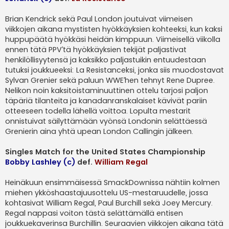
Brian Kendrick sekä Paul London joutuivat viimeisen
viikkojen aikana mystisten hyökkäyksien kohteeksi, kun kaksi
huppupäätä hyökkäsi heidän kimppuun. Viimeisellä viikolla
ennen tätä PPV’tä hyökkäyksien tekijät paljastivat
henkilöllisyytensä ja kaksikko paljastuikin entuudestaan
tutuksi joukkueeksi: La Resistanceksi, jonka siis muodostavat
Sylvan Grenier sekä paluun WWE’hen tehnyt Rene Dupree.
Nelikon noin kaksitoistaminuuttinen ottelu tarjosi paljon
täpäriä tilanteita ja kanadanranskalaiset kävivät pariin
otteeseen todella lähellä voittoa. Lopulta mestarit
onnistuivat säilyttämään vyönsä Londonin selättäessä
Grenierin aina yhtä upean London Callingin jälkeen.
Singles Match for the United States Championship
Bobby Lashley (c)
def.
William Regal
Heinäkuun ensimmäisessä SmackDownissa nähtiin kolmen
miehen ykköshaastajuusottelu US-mestaruudelle, jossa
kohtasivat William Regal, Paul Burchill sekä Joey Mercury.
Regal nappasi voiton tästä selättämällä entisen
joukkuekaverinsa Burchillin. Seuraavien viikkojen aikana tätä