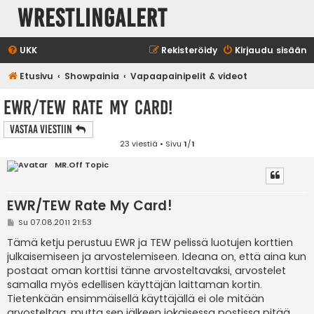
WrestlingAlert
UKK
Rekisteröidy
Kirjaudu sisään
Etusivu
Showpainia
Vapaapainipelit & videot
EWR/TEW Rate My Card!
Vastaa Viestiin
23 viestiä • Sivu
1
/
1
MR.Off Topic
EWR/TEW Rate My Card!
V
Su 07.08.2011 21:53
i
e
Tämä ketju perustuu EWR ja TEW pelissä luotujen korttien
s
julkaisemiseen ja arvostelemiseen. Ideana on, että aina kun
t
i
postaat oman korttisi tänne arvosteltavaksi, arvostelet
samalla myös edellisen käyttäjän laittaman kortin.
Tietenkään ensimmäisellä käyttäjällä ei ole mitään
arvosteltaa, mutta sen jälkeen jokaisessa postissa pitää