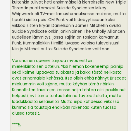
kuitenkin tulivat heti ensimmäisellä kierroksella New Triple
Threatin puottamaksi. Suicide Syndicaten Mikey
Whipwreck oli TV-mestaruusturnauksessa mukana, mutta
tipahti sieltä pois. CM Punk voitti debyytissään kaksi
viikkoa sitten Bryan Danielsonin James Mitchellin avulla.
Suicide Syndicate onkin jonkinlainen The Unholly Alliancen
uudelleen lämmitys, jossa Tajirin on tosiaan korvannut
Punk. Kummallekkin tiimillä luvassa valoisa tulevaisuus!
Niin ja Mitchell auttoi Suicide Syndicaten voittoon.
Varsinainen opener tarjoaa myös erittäin
mielenkiintoisen ottelun. Yksi hieman kokeneempi painija
sekä kolme lupaavaa tulokasta ja kaikki tästä nelikosta
ovat erinomaisia kehässä. Itse olisin ehkä nähnyt Briscoet
mieluummin voittajana, mutta käyhän tämä näinkin.
Kunnollisten taustojen kanssa neljä tähteä olisi paukkunut
helposti, nyt tämä tuntuu lähinnä täyteottelulta, mutta
laadukkaalta sellaiselta. Mutta eipä kahdessa viikossa
kummoisia taustoja ehdikään rakentaa kuten tuossa
alussa totesit.
***½