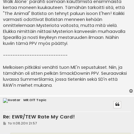
Walk Alone" pärähti soimaan kaiuttimista ensimmäistä
kertaa moneen kuukauteen. Tämähän tarkoitti sitä, että
"The Animal" Batista on tehnyt paluun isoon E'hen! Kaikki
varmasti odottivat Batistan menneen kehään
onnittelemaan Mysteriota voitosta, mutta mitä vielä.
Elukka nimittäin niittasi Mysterion kanveesiin murhaavalla
Spearilla ja nosti ReyReyn mestaruuden ilmaan. Näihin
kuviin tämä PPV myös päättyi.
---------------------------
Melkoisen pitkäksi venähti tuon ME'n sepustukset. Niin, ja
tämähän oli sitten pelkän SmackDownin PPV. Seuraavaksi
luvassa SummerSlamia, jossa tietenkin sekä SD'n että
RAW'n miehet mukana.
MR.Off Topic
Re: EWR/TEW Rate My Card!
V
To 11.08.2011 21:57
i
e