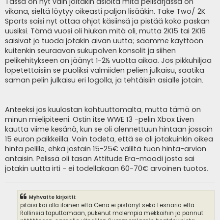
Tässä on nyt vain joitakin asioita mitä pelisarjassa on
vikana, sieltä löytyy oikeasti paljon lisääkin. Take Two/ 2K
Sports saisi nyt ottaa ohjat käsiinsä ja pistää koko paskan
uusiksi. Tämä vuosi oli hiukan mitä oli, mutta 2K15 tai 2K16
saisivat jo tuoda jotakin aivan uutta; saamme käyttöön
kuitenkin seuraavan sukupolven konsolit ja siihen
pelikehitykseen on jäänyt 1-2½ vuotta aikaa. Jos pikkuhiljaa
lopetettaisiin se puoliksi valmiiden pelien julkaisu, saatika
saman pelin julkaisu eri logolla, ja tehtäisiin asialle jotain.
Anteeksi jos kuulostan kohtuuttomalta, mutta tämä on
minun mielipiteeni. Ostin itse WWE 13 -pelin Xbox Liven
kautta viime kesänä, kun se oli alennettuun hintaan jossain
15 euron paikkeilla. Voin todeta, että se oli jotakuinkin oikea
hinta pelille, ehkä jostain 15-25€ väliltä tuon hinta-arvion
antaisin. Pelissä oli tasan Attitude Era-moodi josta sai
jotakin uutta irti - ei todellakaan 60-70€ arvoinen tuotos.
Myhvatte kirjoitti:
pitäisi kai olla iloinen että Cena ei pistänyt sekä Lesnaria että
Rollinsia taputtamaan, pukenut molempia mekkoihin ja pannut