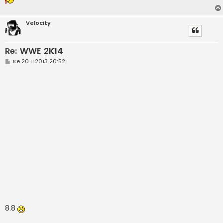
Velocity
Re: WWE 2K14
V
Ke 20.11.2013 20:52
i
e
s
t
i
8.8