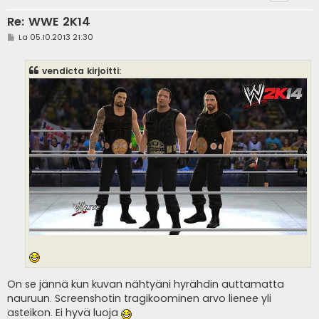
Re: WWE 2K14
V
La 05.10.2013 21:30
i
e
s
vendicta kirjoitti:
t
i
On se jännä kun kuvan nähtyäni hyrähdin auttamatta
nauruun. Screenshotin tragikoominen arvo lienee yli
asteikon. Ei hyvä luoja