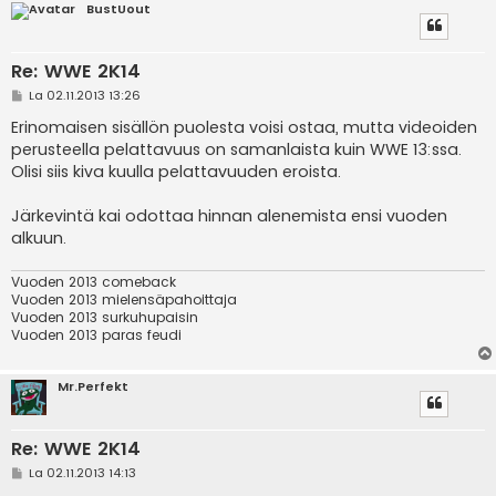
BustUout
Re: WWE 2K14
V
La 02.11.2013 13:26
i
e
Erinomaisen sisällön puolesta voisi ostaa, mutta videoiden
s
perusteella pelattavuus on samanlaista kuin WWE 13:ssa.
t
i
Olisi siis kiva kuulla pelattavuuden eroista.
Järkevintä kai odottaa hinnan alenemista ensi vuoden
alkuun.
Vuoden 2013 comeback
Vuoden 2013 mielensäpahoittaja
Vuoden 2013 surkuhupaisin
Vuoden 2013 paras feudi
Mr.Perfekt
Re: WWE 2K14
V
La 02.11.2013 14:13
i