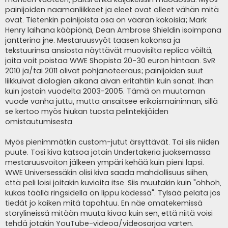
painijoiden naamanliikkeet ja eleet ovat olleet vähän mitä
ovat. Tietenkin painijoista osa on väärän kokoisia; Mark
Henry laihana kääpiönä, Dean Ambrose Shieldin isoimpana
jantterina jne. Mestaruusvyöt taasen kokonsa ja
tekstuurinsa ansiosta näyttävät muovisilta replica vöiltä,
joita voit poistaa WWE Shopista 20-30 euron hintaan. SvR
2010 ja/tai 2011 olivat pohjanoteeraus; painijoiden suut
liikkuivat dialogien aikana aivan eritahtiin kuin sanat. Ihan
kuin jostain vuodelta 2003-2005. Tämä on muutaman
vuode vanha juttu, mutta ansaitsee erikoismaininnan, sillä
se kertoo myös hiukan tuosta pelintekijöiden
omistautumisesta.
Myös pienimmätkin custom-jutut ärsyttävät. Tai siis niiden
puute. Tosi kiva katsoa jotain Undertakeria juoksemassa
mestaruusvoiton jälkeen ympäri kehää kuin pieni lapsi.
WWE Universessäkin olisi kiva saada mahdollisuus siihen,
että peli loisi joitakin kuvioita itse. Siis muutakin kuin "ohhoh,
kukas täällä ringsidella on lippu kädessä". Tylsää pelata jos
tiedät jo kaiken mitä tapahtuu. En näe omatekemissä
storylineissä mitään muuta kivaa kuin sen, että niitä voisi
tehdä jotakin YouTube-videoa/videosarjaa varten.