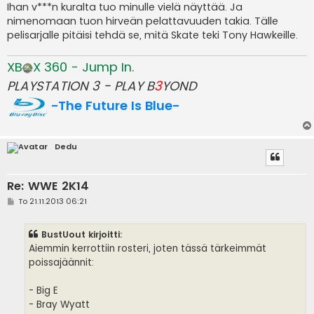
Ihan v***n kuralta tuo minulle vielä näyttää. Ja
nimenomaan tuon hirveän pelattavuuden takia. Tälle
pelisarjalle pitäisi tehdä se, mitä Skate teki Tony Hawkeille.
XB
X 360 - Jump In.
PLAYSTATION 3 - PLAY B
3
YOND
-The Future Is Blue-
Dedu
Re: WWE 2K14
V
To 21.11.2013 06:21
i
e
s
BustUout kirjoitti:
t
i
Aiemmin kerrottiin rosteri, joten tässä tärkeimmät
poissajäännit:
- Big E
- Bray Wyatt