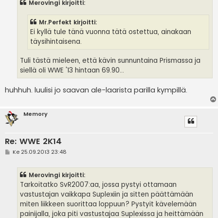
Merovingi kirjoitti:
t
i
Mr.Perfekt kirjoitti:
Ei kyllä tule tänä vuonna tätä ostettua, ainakaan
täysihintaisena.
Tuli tästä mieleen, että kävin sunnuntaina Prismassa ja
siellä oli WWE '13 hintaan 69.90...
huhhuh. luulisi jo saavan ale-laarista parilla kympillä.
Memory
Re: WWE 2K14
V
Ke 25.09.2013 23:48
i
e
s
Merovingi kirjoitti:
t
i
Tarkoitatko SvR2007:aa, jossa pystyi ottamaan
vastustajan vaikkapa Suplexiin ja sitten päättämään
miten liikkeen suorittaa loppuun? Pystyit kävelemään
painijalla, joka piti vastustajaa Suplexissa ja heittämään