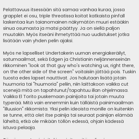
Pelattavuus itsessään sitä samaa vanhaa kuraa, jossa
grapplet ei osu, triple threatissa koitat katkaista pinfall
laskentaa kun taianomainen näkymätön muuri estääkin
sinua osumasta ja matsi päättyy. Ja on siellä paljon
muutakin. Myös itseäni ihmetyttää nuo uudistukset jotka
lisätään vain yhden pelin ajaksi.
Myös ne lapselliset Undertakerin uurnan energiakeräilyt,
satumaailmat, sekä Edgen ja Christianin neljännenseinän
rikkominen "look at that guy who's watching us, right there,
on the other side of the screen" voitaisiin jättää pois. Tuskin
tuosta edes lapset nauttivat. Jos halutaan lisätä jotain
huumoria tai "huumoria" peliin, niin laittakoon vaikka cut
scenejä mitä on tapahtunut/tapahtuu illan ohjelmassa.
Vaikka El Torito puskemaan painijoita tai jotain muuta
typerää. Mitä vain ennemmin kuin tälläistä painimaailman
"illuusion" rikkomista. Yksi pelin ideoista monille on kuitenkin
se tunne, että olet itse painija tai seuraat painijan elämää
läheltä, etkä ole mikään töllön edessä, ohjain kädessä
istuva pelaaja.