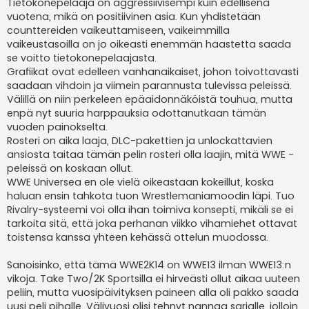
Tietokonepelaaja on aggressiivisempi kuin edellisenä
vuotena, mikä on positiivinen asia. Kun yhdistetään
counttereiden vaikeuttamiseen, vaikeimmilla
vaikeustasoilla on jo oikeasti enemmän haastetta saada
se voitto tietokonepelaajasta.
Grafiikat ovat edelleen vanhanaikaiset, johon toivottavasti
saadaan vihdoin ja viimein parannusta tulevissa peleissä.
Välillä on niin perkeleen epäaidonnäköistä touhua, mutta
enpä nyt suuria harppauksia odottanutkaan tämän
vuoden painokselta.
Rosteri on aika laaja, DLC-pakettien ja unlockattavien
ansiosta taitaa tämän pelin rosteri olla laajin, mitä WWE -
peleissä on koskaan ollut.
WWE Universea en ole vielä oikeastaan kokeillut, koska
haluan ensin tahkota tuon Wrestlemaniamoodin läpi. Tuo
Rivalry-systeemi voi olla ihan toimiva konsepti, mikäli se ei
tarkoita sitä, että joka perhanan viikko vihamiehet ottavat
toistensa kanssa yhteen kehässä ottelun muodossa.
Sanoisinko, että tämä WWE2K14 on WWE13 ilman WWE13:n
vikoja. Take Two/2K Sportsilla ei hirveästi ollut aikaa uuteen
peliin, mutta vuosipäivityksen paineen alla oli pakko saada
uusi peli pihalle. Välivuosi olisi tehnyt nannaa sarjalle, jolloin