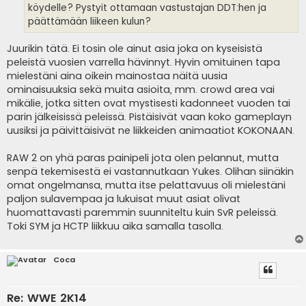
köydelle? Pystyit ottamaan vastustajan DDT:hen ja
päättämään liikeen kulun?
Juurikin tätä. Ei tosin ole ainut asia joka on kyseisistä
peleistä vuosien varrella hävinnyt. Hyvin omituinen tapa
mielestäni aina oikein mainostaa näitä uusia
ominaisuuksia sekä muita asioita, mm. crowd area vai
mikälie, jotka sitten ovat mystisesti kadonneet vuoden tai
parin jälkeisissä peleissä. Pistäisivät vaan koko gameplayn
uusiksi ja päivittäisivät ne liikkeiden animaatiot KOKONAAN.
RAW 2 on yhä paras painipeli jota olen pelannut, mutta
senpä tekemisestä ei vastannutkaan Yukes. Olihan siinäkin
omat ongelmansa, mutta itse pelattavuus oli mielestäni
paljon sulavempaa ja lukuisat muut asiat olivat
huomattavasti paremmin suunniteltu kuin SvR peleissä.
Toki SYM ja HCTP liikkuu aika samalla tasolla.
Coca
Re: WWE 2K14