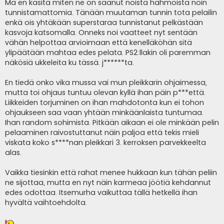
e
Mä en käsitä miten ne on saanut noista hahmoista noin
s
tunnistamattomia. Tänään muutaman tunnin tota pelailin
t
i
enkä ois yhtäkään superstaraa tunnistanut pelkästään
kasvoja katsomalla. Onneks noi vaatteet nyt sentään
vähän helpottaa arvioimaan että kenelläköhän sitä
ylipäätään mahtaa edes pelata. PS2:llakin oli paremman
näkösiä ukkeleita ku tässä. j******ta.
En tiedä onko vika mussa vai mun pleikkarin ohjaimessa,
mutta toi ohjaus tuntuu olevan kyllä ihan päin p***että.
Liikkeiden torjuminen on ihan mahdotonta kun ei tohon
ohjaukseen saa vaan yhtään minkäänlaista tuntumaa.
Ihan random sohimista. Pitkään aikaan ei ole minkään pelin
pelaaminen raivostuttanut näin paljoa että tekis mieli
viskata koko s****nan pleikkari 3. kerroksen parvekkeelta
alas.
Vaikka tiesinkin että rahat menee hukkaan kun tähän peliin
ne sijottaa, mutta en nyt näin karmeaa jöötiä kehdannut
edes odottaa. Itsemurha vaikuttaa tällä hetkellä ihan
hyvältä vaihtoehdolta.