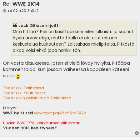
Re: WWE 2K14
V
La 02.11.2013 13:12
i
e
s
Jack DiBiase kirjoitti:
t
i
Mitä hittoa? Peli on käsittääkseni eilen julkaistu ja saanut
hyviä arvosteluja, mutta täällä ei ole ollut mitään
keskustelua kuukauteen? Laittakaas mielipiteitä. Pitkästä
aikaa voisi ehkä jopa hankki tän.
On vasta tilauksessa, joten ei vielä löydy hyllyltä. Pitääpä
kommentoida, kun jossain vaiheessa kappaleen käteeni
saan
The Krizski Twitterissä
The Krizski Youtubessa
The Krizskin pelistriimejä Twitchissä
Diaryni:
WWE by Krizski
viewtopic.php?f=5&t=7422
Uuden WWE PPV-veikkauksen ylituomari!
Vuoden 2013 kehittynein!!