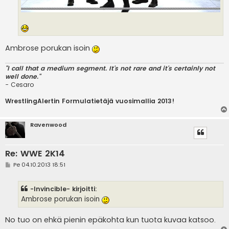
Ambrose porukan isoin
"I call that a medium segment. It's not rare and it's certainly not
well done."
- Cesaro
WrestlingAlertin Formulatietäjä vuosimallia 2013!
Ravenwood
Re: WWE 2K14
V
Pe 04.10.2013 18:51
i
e
s
-Invincible- kirjoitti:
t
i
Ambrose porukan isoin
No tuo on ehkä pienin epäkohta kun tuota kuvaa katsoo.