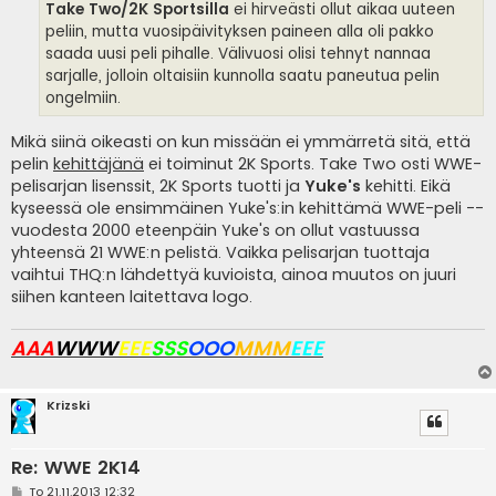
i
Take Two/2K Sportsilla
ei hirveästi ollut aikaa uuteen
peliin, mutta vuosipäivityksen paineen alla oli pakko
saada uusi peli pihalle. Välivuosi olisi tehnyt nannaa
sarjalle, jolloin oltaisiin kunnolla saatu paneutua pelin
ongelmiin.
Mikä siinä oikeasti on kun missään ei ymmärretä sitä, että
pelin
kehittäjänä
ei toiminut 2K Sports. Take Two osti WWE-
pelisarjan lisenssit, 2K Sports tuotti ja
Yuke's
kehitti. Eikä
kyseessä ole ensimmäinen Yuke's:in kehittämä WWE-peli --
vuodesta 2000 eteenpäin Yuke's on ollut vastuussa
yhteensä 21 WWE:n pelistä. Vaikka pelisarjan tuottaja
vaihtui THQ:n lähdettyä kuvioista, ainoa muutos on juuri
siihen kanteen laitettava logo.
AAA
WWW
EEE
SSS
OOO
MMM
EEE
Krizski
Re: WWE 2K14
V
To 21.11.2013 12:32