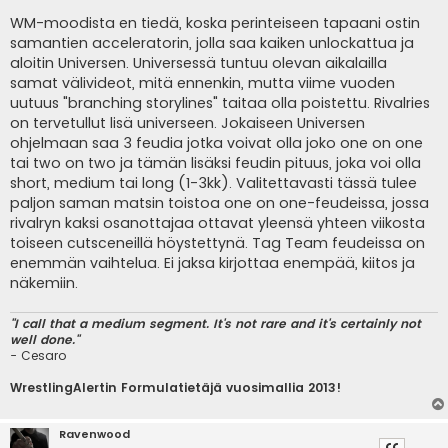
WM-moodista en tiedä, koska perinteiseen tapaani ostin
samantien acceleratorin, jolla saa kaiken unlockattua ja
aloitin Universen. Universessä tuntuu olevan aikalailla
samat välivideot, mitä ennenkin, mutta viime vuoden
uutuus "branching storylines" taitaa olla poistettu. Rivalries
on tervetullut lisä universeen. Jokaiseen Universen
ohjelmaan saa 3 feudia jotka voivat olla joko one on one
tai two on two ja tämän lisäksi feudin pituus, joka voi olla
short, medium tai long (1-3kk). Valitettavasti tässä tulee
paljon saman matsin toistoa one on one-feudeissa, jossa
rivalryn kaksi osanottajaa ottavat yleensä yhteen viikosta
toiseen cutsceneillä höystettynä. Tag Team feudeissa on
enemmän vaihtelua. Ei jaksa kirjottaa enempää, kiitos ja
näkemiin.
"I call that a medium segment. It's not rare and it's certainly not
well done."
- Cesaro
WrestlingAlertin Formulatietäjä vuosimallia 2013!
Ravenwood