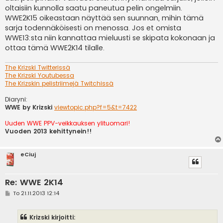
oltaisiin kunnolla saatu paneutua pelin ongelmiin.
WWE2K15 oikeastaan näyttää sen suunnan, mihin tämä
sarja todennäköisesti on menossa. Jos et omista
WWE13:sta niin kannattaa mieluusti se skipata kokonaan ja
ottaa tämä WWE2K14 tilalle.
The Krizski Twitterissä
The Krizski Youtubessa
The Krizskin pelistriimejä Twitchissä
Diaryni:
WWE by Krizski
viewtopic.php?f=5&t=7422
Uuden WWE PPV-veikkauksen ylituomari!
Vuoden 2013 kehittynein!!
eCiuj
Re: WWE 2K14
V
To 21.11.2013 12:14
i
e
s
Krizski kirjoitti:
t