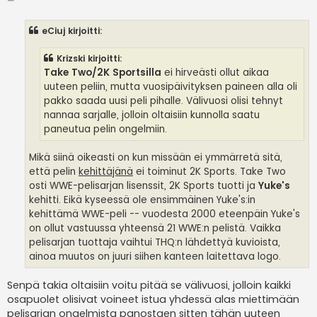
i
e
s
eCiuj kirjoitti:
t
i
Krizski kirjoitti:
Take Two/2K Sportsilla
ei hirveästi ollut aikaa
uuteen peliin, mutta vuosipäivityksen paineen alla oli
pakko saada uusi peli pihalle. Välivuosi olisi tehnyt
nannaa sarjalle, jolloin oltaisiin kunnolla saatu
paneutua pelin ongelmiin.
Mikä siinä oikeasti on kun missään ei ymmärretä sitä,
että pelin
kehittäjänä
ei toiminut 2K Sports. Take Two
osti WWE-pelisarjan lisenssit, 2K Sports tuotti ja
Yuke's
kehitti. Eikä kyseessä ole ensimmäinen Yuke's:in
kehittämä WWE-peli -- vuodesta 2000 eteenpäin Yuke's
on ollut vastuussa yhteensä 21 WWE:n pelistä. Vaikka
pelisarjan tuottaja vaihtui THQ:n lähdettyä kuvioista,
ainoa muutos on juuri siihen kanteen laitettava logo.
Senpä takia oltaisiin voitu pitää se välivuosi, jolloin kaikki
osapuolet olisivat voineet istua yhdessä alas miettimään
pelisarjan ongelmista panostaen sitten tähän uuteen