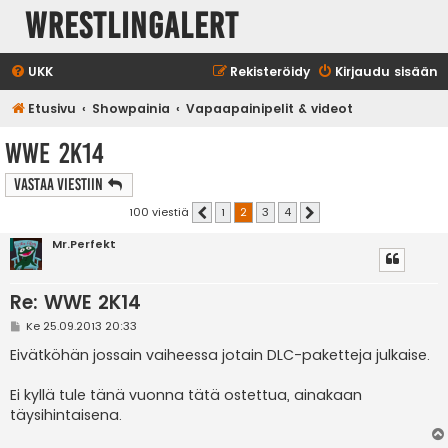
WrestlingAlert
UKK
Rekisteröidy
Kirjaudu sisään
Etusivu
Showpainia
Vapaapainipelit & videot
WWE 2K14
Vastaa Viestiin
100 viestiä
1
2
3
4
Edellinen
Seuraava
Mr.Perfekt
Re: WWE 2K14
V
Ke 25.09.2013 20:33
i
e
Eivätköhän jossain vaiheessa jotain DLC-paketteja julkaise.
s
t
i
Ei kyllä tule tänä vuonna tätä ostettua, ainakaan
täysihintaisena.