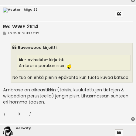
Migu.22
Re: WWE 2K14
V
La 05.10.2013 17:32
i
e
s
Ravenwood kirjoitti:
t
i
-Invincible- kirjoitti:
Ambrose porukan isoin
No tuo on ehkä pienin epäkohta kun tuota kuvaa katsoo.
Ambrose on oikeastikkin (taisiis, kuulutettujen tietojen &
wikipedian perusteella) jengin pisin. Lihasmassan suhteen
eri homma taasen.
\____0___/
Velocity