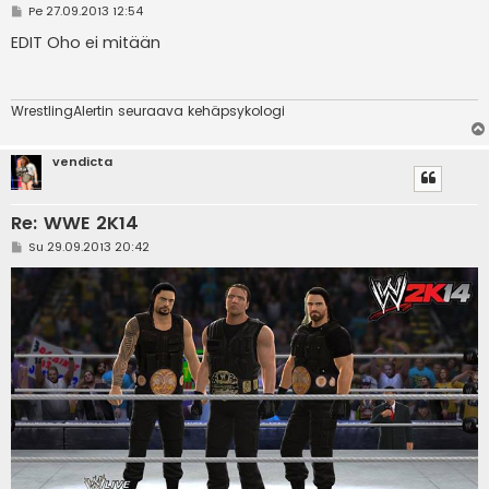
V
Pe 27.09.2013 12:54
i
e
EDIT Oho ei mitään
s
t
i
WrestlingAlertin seuraava kehäpsykologi
vendicta
Re: WWE 2K14
V
Su 29.09.2013 20:42
i
e
s
t
i