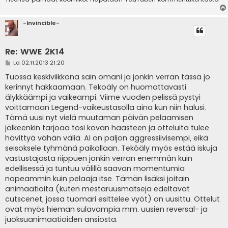
-Invincible-
Re: WWE 2K14
V
La 02.11.2013 21:20
i
e
Tuossa keskiviikkona sain omani ja jonkin verran tässä jo
s
kerinnyt hakkaamaan. Tekoäly on huomattavasti
t
i
älykkäämpi ja vaikeampi. Viime vuoden pelissä pystyi
voittamaan Legend-vaikeustasolla aina kun niin halusi.
Tämä uusi nyt vielä muutaman päivän pelaamisen
jälkeenkin tarjoaa tosi kovan haasteen ja otteluita tulee
hävittyä vähän väliä. AI on paljon aggressiivisempi, eikä
seisoksele tyhmänä paikallaan. Teköäly myös estää iskuja
vastustajasta riippuen jonkin verran enemmän kuin
edellisessä ja tuntuu välillä saavan momentumia
nopeammin kuin pelaaja itse. Tämän lisäksi joitain
animaatioita (kuten mestaruusmatseja edeltävät
cutscenet, jossa tuomari esittelee vyöt) on uusittu. Ottelut
ovat myös hieman sulavampia mm. uusien reversal- ja
juoksuanimaatioiden ansiosta.