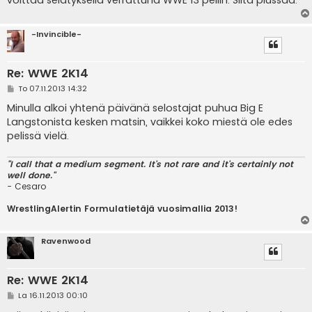
-Invincible-
Re: WWE 2K14
V
To 07.11.2013 14:32
i
e
Minulla alkoi yhtenä päivänä selostajat puhua Big E
s
Langstonista kesken matsin, vaikkei koko miestä ole edes
t
i
pelissä vielä.
"I call that a medium segment. It's not rare and it's certainly not
well done."
- Cesaro
WrestlingAlertin Formulatietäjä vuosimallia 2013!
Ravenwood
Re: WWE 2K14
V
La 16.11.2013 00:10
i