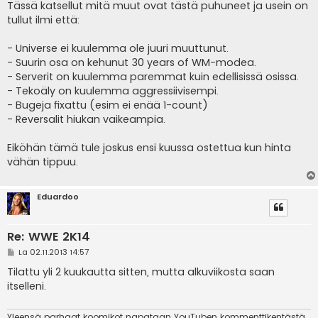
e
Tässä katsellut mitä muut ovat tästä puhuneet ja usein on
s
tullut ilmi että:
t
i
- Universe ei kuulemma ole juuri muuttunut.
- Suurin osa on kehunut 30 years of WM-modea.
- Serverit on kuulemma paremmat kuin edellisissä osissa.
- Tekoäly on kuulemma aggressiivisempi.
- Bugeja fixattu (esim ei enää 1-count)
- Reversalit hiukan vaikeampia.
Eiköhän tämä tule joskus ensi kuussa ostettua kun hinta
vähän tippuu.
Eduardoo
Re: WWE 2K14
V
La 02.11.2013 14:57
i
e
Tilattu yli 2 kuukautta sitten, mutta alkuviikosta saan
s
itselleni.
t
i
Yleensä parhaat koomikot napataan YouTuben kommenttikentästä