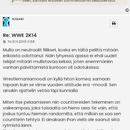
p*****seen, samalla vitsaillen Summerslamin beatdownista.
Krizski
Re: WWE 2K14
V
To 21.11.2013 11:58
i
e
Mulla on neutraalit fiilikset, koska en tältä peliltä mitään
s
erikoista odottanut. Näin lyhyessä ajassa ei ehdi uudet
t
i
tekijät mitään mullistavaa keksiä, joten enemmänkin
vanhan päivittämistä kuntoon oli odotuksissa.
Wrestlemaniamoodi on kyllä hiton komea, samaan
tapaan kuin se viime vuoden attitude era -moodi. Sen
ainakin ajattelin vetää läpi kunnialla.
Miten itse pelaamiseen niin counttereiden tekeminen on
vaikeampaa, joka toisaalta on hieno asia. Se vain, että
joskus tuntuu hieman randomilta, että milloin se saa sen
countterin tehtyä. Ei ainakaan ihan vielä ole saanut siitä
rytmistä kiinni.