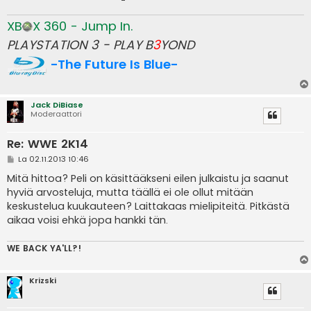
XB
X 360 - Jump In.
PLAYSTATION 3 - PLAY B
3
YOND
-The Future Is Blue-
Jack DiBiase
Moderaattori
Re: WWE 2K14
V
La 02.11.2013 10:46
i
e
Mitä hittoa? Peli on käsittääkseni eilen julkaistu ja saanut
s
hyviä arvosteluja, mutta täällä ei ole ollut mitään
t
i
keskustelua kuukauteen? Laittakaas mielipiteitä. Pitkästä
aikaa voisi ehkä jopa hankki tän.
WE BACK YA'LL?!
Krizski