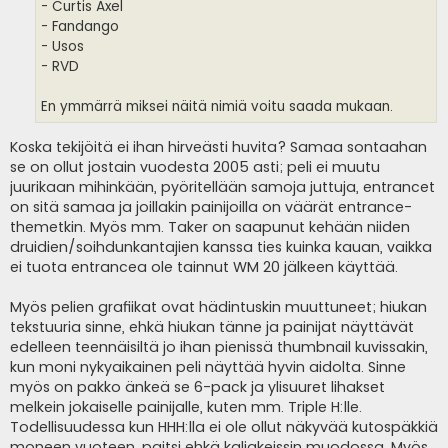
- Curtis Axel
- Fandango
- Usos
- RVD
En ymmärrä miksei näitä nimiä voitu saada mukaan.
Koska tekijöitä ei ihan hirveästi huvita? Samaa sontaahan
se on ollut jostain vuodesta 2005 asti; peli ei muutu
juurikaan mihinkään, pyöritellään samoja juttuja, entrancet
on sitä samaa ja joillakin painijoilla on väärät entrance-
themetkin. Myös mm. Taker on saapunut kehään niiden
druidien/soihdunkantajien kanssa ties kuinka kauan, vaikka
ei tuota entrancea ole tainnut WM 20 jälkeen käyttää.
Myös pelien grafiikat ovat hädintuskin muuttuneet; hiukan
tekstuuria sinne, ehkä hiukan tänne ja painijat näyttävät
edelleen teennäisiltä jo ihan pienissä thumbnail kuvissakin,
kun moni nykyaikainen peli näyttää hyvin aidolta. Sinne
myös on pakko änkeä se 6-pack ja ylisuuret lihakset
melkein jokaiselle painijalle, kuten mm. Triple H:lle.
Todellisuudessa kun HHH:lla ei ole ollut näkyvää kutospäkkiä
moneen vuoteen, paitsi ehkä kaljakeissin muodossa. Myös