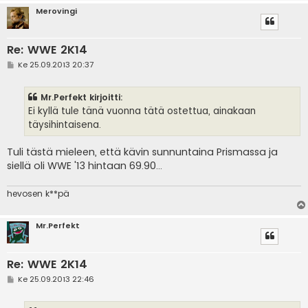
Merovingi
Re: WWE 2K14
V
Ke 25.09.2013 20:37
i
e
s
Mr.Perfekt kirjoitti:
t
i
Ei kyllä tule tänä vuonna tätä ostettua, ainakaan
täysihintaisena.
Tuli tästä mieleen, että kävin sunnuntaina Prismassa ja
siellä oli WWE '13 hintaan 69.90...
hevosen k**pä
Mr.Perfekt
Re: WWE 2K14
V
Ke 25.09.2013 22:46
i
e
s