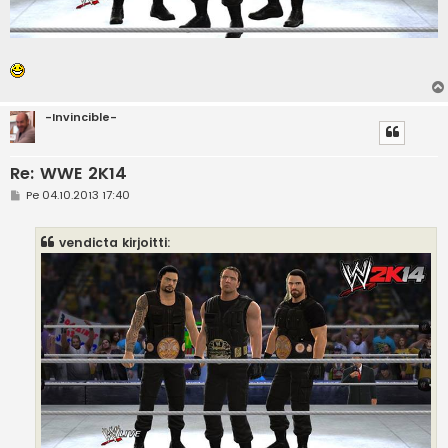
-Invincible-
Re: WWE 2K14
V
Pe 04.10.2013 17:40
i
e
s
vendicta kirjoitti:
t
i