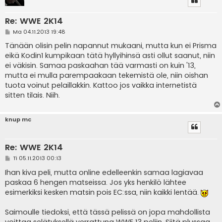
Re: WWE 2K14
V
Ma 04.11.2013 19:48
i
e
Tänään olisin pelin napannut mukaani, mutta kun ei Prisma
s
eikä Kodin1 kumpikaan tätä hyllyihinsä asti ollut saanut, niin
t
i
ei väkisin. Samaa paskaahan tää varmasti on kuin '13,
mutta ei mulla parempaakaan tekemistä ole, niin oishan
tuota voinut pelaillakkin. Kattoo jos vaikka internetistä
sitten tilais. Niih.
knup mc
Re: WWE 2K14
V
Ti 05.11.2013 00:13
i
e
Ihan kiva peli, mutta online edelleenkin samaa lagiavaa
s
paskaa 6 hengen matseissa. Jos yks henkilö lähtee
t
i
esimerkiksi kesken matsin pois EC:ssa, niin kaikki lentää.
Saimoulle tiedoksi, että tässä pelissä on jopa mahdollista
voittaa selätyksellä verrattuna WWE 13 peliin. Siitä plussaa.