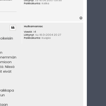
Liittynyt:
La 18.08.2007 09:55
Paikkakunta:
Kotka
Y
l
Hulkamaniac
ö
s
Viestit:
14
Liittynyt:
Su 18.01.2004 20:27
ikeisiin
Paikkakunta:
Kuopio
in
et enemmän
huomioon
ä. Niissä
t eivät
 vaikkapa
tun
utaan