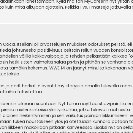
takasinkaan lähettämään. Kyllä mä ton MyCareerin nyt yritän ai
kuin mitä alkujaan ajattelin. Pelkkiä 1 vs. 1 matseja jatkuvalla 
 Coca. Itselläni oli arvostelujen mukaiset odotukset pelistä, eli
tiedä johtuneeko positiivisuus osittain reilun vuoden konsolitt
vaihdellen välillä kakkavaippoja ja tehden pelkästään kaikkea "
 hetki sitten vaimolta salaa ps4:n ja pitihän se vanhana ol
mata tämäkin kokemus. WWE 14 on jäänyt minulta kokonaan väli
tuotoksia.
a parit harkat + eventit my storyssa omalla tulevalla monste
juttuihin tutustuttua.
 jokseenkin oikeaan suuntaan. Nyt tämä näyttää showpainilta
pieniä mielenkiintoisia yksityiskohtia, jotka tekevät matseista
n oloinen heikentyminen ja sen vaikutus painijan liikkumiseen;
etaan tukea noustakseen ylös ja otettuaan kunnolla pataan ta
liikkeen makoillaan pitkään kanveesissa. Lisäksi nyt on sellaine