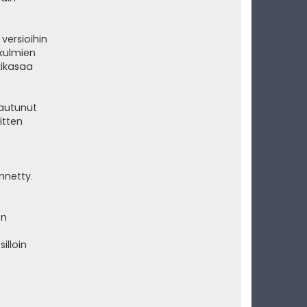
 versioihin
kulmien
kikasaa
vautunut
itten
nnetty.
en
illoin