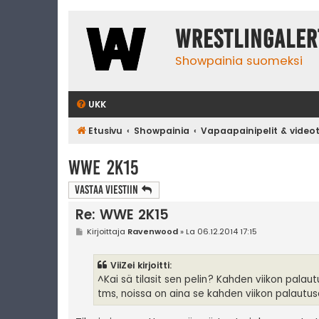
WrestlingAler
Showpainia suomeksi
UKK
Etusivu
Showpainia
Vapaapainipelit & video
WWE 2K15
Vastaa Viestiin
Re: WWE 2K15
V
Kirjoittaja
Ravenwood
»
La 06.12.2014 17:15
i
e
s
ViiZei kirjoitti:
t
i
^Kai sä tilasit sen pelin? Kahden viikon pala
tms, noissa on aina se kahden viikon palautus