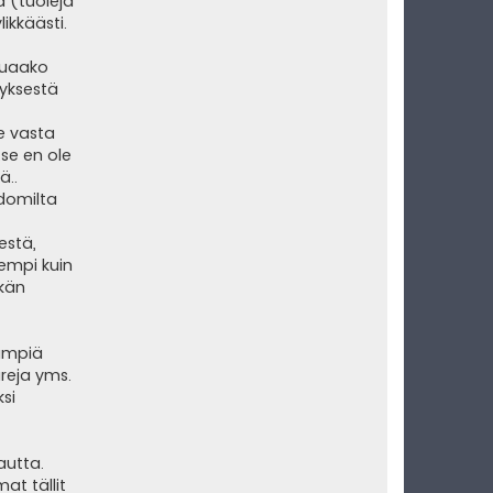
lä (tuoleja
ikkäästi.
luaako
tyksestä
e vasta
tse en ole
ä..
ndomilta
estä,
empi kuin
skän
eämpiä
reja yms.
ksi
kautta.
at tällit