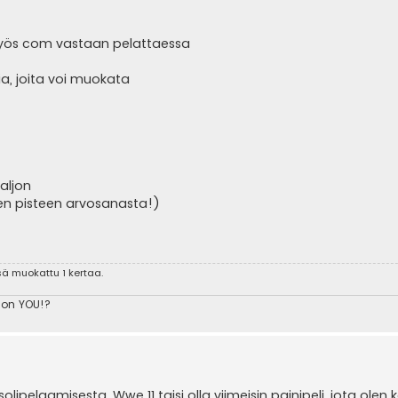
myös com vastaan pelattaessa
, joita voi muokata
paljon
sen pisteen arvosanasta!)
nsä muokattu 1 kertaa.
 on YOU!?
pelaamisesta. Wwe 11 taisi olla viimeisin painipeli, jota olen ko