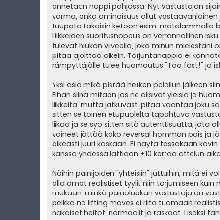
annetaan nappi pohjassa. Nyt vastustajan sijaint
varma, onko ominaisuus ollut vastaavanlainen jo
tuupata takaisin ketoon esim. matalammalla big b
Liikkeiden suoritusnopeus on verrannollinen isku -
tulevat hiukan viiveellä, joka minun mielestän
pitää ajoittaa oikein. Torjuntanappia ei kannata
rämpyttäjälle tulee huomautus "Too fast!" ja is
Yksi asia mikä pistää hetken pelailun jälkeen si
Eihän siinä mitään jos ne olisivat yleisiä ja h
liikkeitä, mutta jatkuvasti pitää vääntää joku s
sitten se toinen etupuolelta tapahtuva vastust
liikaa ja se syö sitten sitä autenttisuutta, jota o
voineet jättää koko reversal homman pois ja jätt
oikeasti juuri koskaan. Ei näytä tässäkään kovin
kanssa yhdessä lattiaan +10 kertaa ottelun aik
Näihin painijoiden "yhteisiin" juttuihin, mitä ei 
olla omat realistiset tyylit niin torjumiseen kuin 
mukaan, minkä painoluokan vastustaja on vasta
pelkkä no lifting moves ei riitä tuomaan realistis
näköiset heitot, normaalit ja raskaat. Lisäksi täh