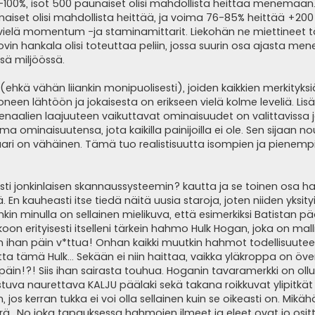
-100%, isot 500 paunaiset olisi mahdollista heittää menemään.
naiset olisi mahdollista heittää, ja voima 76-85% heittää +2
at vielä momentum -ja staminamittarit. Liekohän ne miettineet tä
ovin hankala olisi toteuttaa peliin, jossa suurin osa ajasta men
sä miljöössä.
ja (ehkä vähän liiankin monipuolisesti), joiden kaikkien merkityksi
een lähtöön ja jokaisesta on erikseen vielä kolme leveliä. Lisä
naalien laajuuteen vaikuttavat ominaisuudet on valittavissa j
a ominaisuutensa, jota kaikilla painijoilla ei ole. Sen sijaan n
tuaari on vähäinen. Tämä tuo realistisuutta isompien ja pienemp
esti jonkinlaisen skannaussysteemin? kautta ja se toinen osa 
. En kauheasti itse tiedä näitä uusia staroja, joten niiden yksit
kin minulla on sellainen mielikuva, että esimerkiksi Batistan p
oon erityisesti itselleni tärkein hahmo Hulk Hogan, joka on mal
in ihan päin v*ttua! Onhan kaikki muutkin hahmot todellisuute
tta tämä Hulk... Sekään ei niin haittaa, vaikka yläkroppa on öve
npäin!?! Siis ihan sairasta touhua. Hoganin tavaramerkki on ollu
astuva naurettava KALJU päälaki sekä takana roikkuvat ylipitkä
 jos kerran tukka ei voi olla sellainen kuin se oikeasti on. Mikä
ä.. No joka tapauksessa hahmojen ilmeet ja eleet ovat jo osit