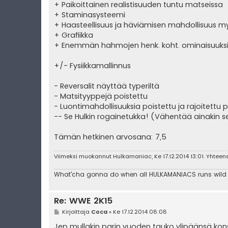
+ Paikoittainen realistisuuden tuntu matseissa
+ Staminasysteemi
+ Haasteellisuus ja häviämisen mahdollisuus 
+ Grafiikka
+ Enemmän hahmojen henk. koht. ominaisuuksia
+/- Fysiikkamallinnus
- Reversalit näyttää typeriltä
- Matsityyppejä poistettu
- Luontimahdollisuuksia poistettu ja rajoitettu 
-- Se Hulkin rogainetukka! (Vähentää ainakin 
Tämän hetkinen arvosana: 7,5
Viimeksi muokannut
Hulkamaniac
, Ke 17.12.2014 13:01. Yhtee
What'cha gonna do when all HULKAMANIACS runs wild
Re: WWE 2K15
V
Kirjoittaja
Coca
»
Ke 17.12.2014 08:08
i
e
Jep mullakin parin vuoden tauko ylipäänsä konsoli