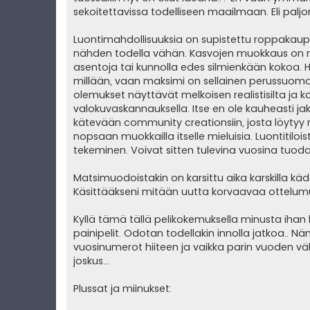
sekoitettavissa todelliseen maailmaan. Eli palj
Luontimahdollisuuksia on supistettu roppakaupalla
nähden todella vähän. Kasvojen muokkaus on my
asentoja tai kunnolla edes silmienkään kokoa.
millään, vaan maksimi on sellainen perussuomal
olemukset näyttävät melkoisen realistisilta ja ka
valokuvaskannauksella. Itse en ole kauheasti j
kätevään community creationsiin, josta löytyy no
nopsaan muokkailla itselle mieluisia. Luontitilo
tekeminen. Voivat sitten tulevina vuosina tuoda
Matsimuodoistakin on karsittu aika karskilla k
Käsittääkseni mitään uutta korvaavaa ottelumuo
Kyllä tämä tällä pelikokemuksella minusta ihan
painipelit. Odotan todellakin innolla jatkoa.. N
vuosinumerot hiiteen ja vaikka parin vuoden väle
joskus...
Plussat ja miinukset: