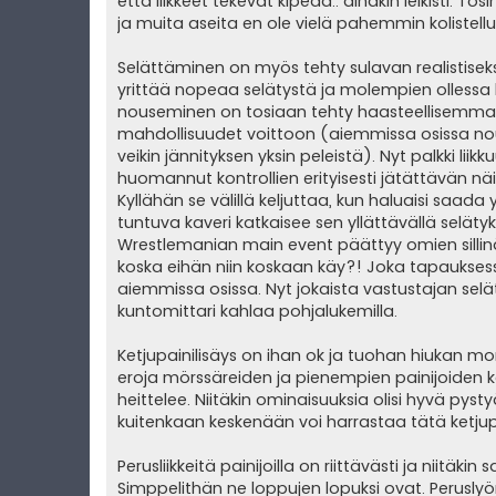
että liikkeet tekevät kipeää.. ainakin leikisti. To
ja muita aseita en ole vielä pahemmin kolistellut
Selättäminen on myös tehty sulavan realistise
yrittää nopeaa selätystä ja molempien ollessa
nouseminen on tosiaan tehty haasteellisemmak
mahdollisuudet voittoon (aiemmissa osissa nous
veikin jännityksen yksin peleistä). Nyt palkki lii
huomannut kontrollien erityisesti jätättävän näi
Kyllähän se välillä keljuttaa, kun haluaisi saada
tuntuva kaveri katkaisee sen yllättävällä selätyks
Wrestlemanian main event päättyy omien sillinäp
koska eihän niin koskaan käy?! Joka tapaukses
aiemmissa osissa. Nyt jokaista vastustajan selä
kuntomittari kahlaa pohjalukemilla.
Ketjupainilisäys on ihan ok ja tuohan hiukan mon
eroja mörssäreiden ja pienempien painijoiden k
heittelee. Niitäkin ominaisuuksia olisi hyvä pysty
kuitenkaan keskenään voi harrastaa tätä ketjup
Perusliikkeitä painijoilla on riittävästi ja niitäkin
Simppelithän ne loppujen lopuksi ovat. Perusl