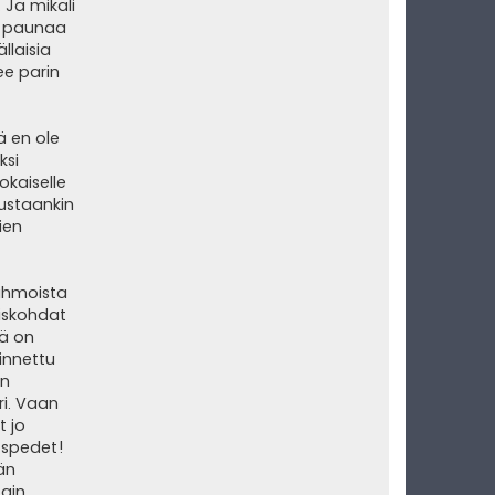
 Ja mikäli
00 paunaa
llaisia
ee parin
ä en ole
ksi
okaiselle
oustaankin
ien
hahmoista
yiskohdat
ää on
linnettu
en
ri. Vaan
t jo
t spedet!
hän
tain