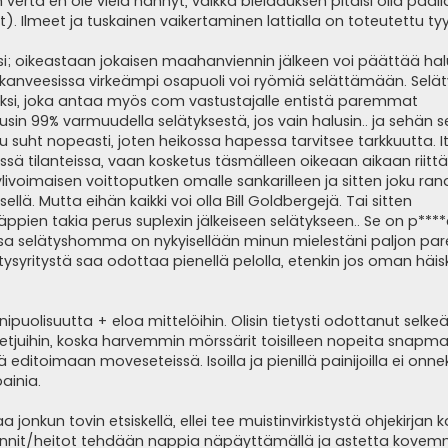
sin verta en ole vielä nähnyt, vaikka bleidauksen pitäisi olla pääl
). Ilmeet ja tuskainen vaikertaminen lattialla on toteutettu tyyl
ksi; oikeastaan jokaisen maahanviennin jälkeen voi päättää ha
 kanveesissa virkeämpi osapuoli voi ryömiä selättämään. Selä
si, joka antaa myös com vastustajalle entistä paremmat
in 99% varmuudella selätyksestä, jos vain halusin.. ja sehän s
kkuu suht nopeasti, joten heikossa hapessa tarvitsee tarkkuutta. I
ssä tilanteissa, vaan kosketus täsmälleen oikeaan aikaan riittä
 ylivoimaisen voittoputken omalle sankarilleen ja sitten joku ra
ellä. Mutta eihän kaikki voi olla Bill Goldbergejä. Tai sitten
pien takia perus suplexin jälkeiseen selätykseen.. Se on p****
sa selätyshomma on nykyisellään minun mielestäni paljon par
tysyritystä saa odottaa pienellä pelolla, etenkin jos oman häi
ipuolisuutta + eloa mittelöihin. Olisin tietysti odottanut selk
etjuihin, koska harvemmin mörssärit toisilleen nopeita snapma
ä editoimaan moveseteissä. Isoilla ja pienillä painijoilla ei onne
ainia.
 saa jonkun tovin etsiskellä, ellei tee muistinvirkistystä ohjekirjan 
yönnit/heitot tehdään nappia näpäyttämällä ja astetta kovemm