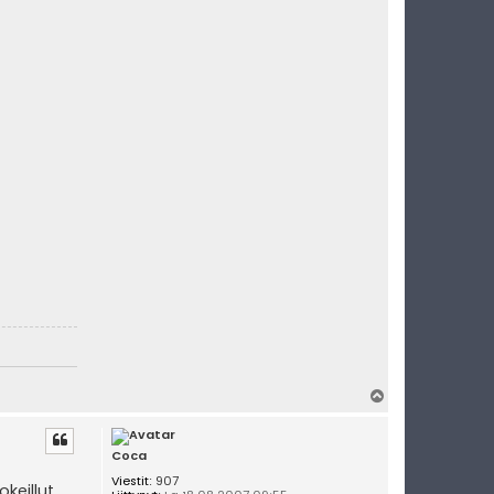
Y
l
ö
s
Coca
Viestit:
907
keillut.