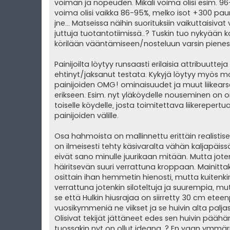
voiman ja nopeuden. Mikäli voima olisi esim. 96
voima olisi vaikka 86-95%, melko isot +300 pau
jne... Matseissa näihin suorituksiin vaikuttaisiv
juttuja tuotantotiimissä..? Tuskin tuo nykyään k
körilään vääntämiseen/nosteluun varsin pienes
Painijoilta löytyy runsaasti erilaisia attribuutte
ehtinyt/jaksanut testata. Kykyjä löytyy myös mon
painijoiden OMG! ominaisuudet ja muut liikearse
erikseen. Esim. nyt yläköydelle nouseminen on om
toiselle köydelle, josta toimitettava liikereper
painijoiden välille.
Osa hahmoista on mallinnettu erittäin realistis
on ilmeisesti tehty käsivaralta vähän kaljapäissä
eivät sano minulle juurikaan mitään. Mutta joten
häiritsevän suuri verrattuna kroppaan. Mainittak
osittain ihan hemmetin hienosti, mutta kuitenk
verrattuna jotenkin siloteltuja ja suurempia, mu
se että Hulkin hiusrajaa on siirretty 30 cm etee
vuosikymmeniä ne viikset ja se huivin alta palj
Olisivat tekijät jättäneet edes sen huivin päähän,
tuossakin nyt on ollut ideana..? En vaan ymmärr