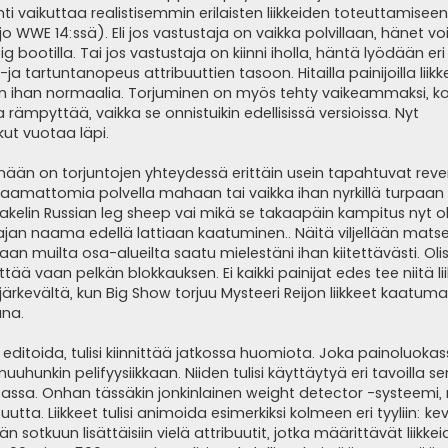
i vaikuttaa realistisemmin erilaisten liikkeiden toteuttamiseen
 WWE 14:ssä). Eli jos vastustaja on vaikka polvillaan, hänet v
ootilla. Tai jos vastustaja on kiinni iholla, häntä lyödään eri 
ja tartuntanopeus attribuuttien tasoon. Hitailla painijoilla liikk
i on ihan normaalia. Torjuminen on myös tehty vaikeammaksi, k
 rämpyttää, vaikka se onnistuikin edellisissä versioissa. Nyt
kut vuotaa läpi.
lmään on torjuntojen yhteydessä erittäin usein tapahtuvat revers
uomaamattomia polvella mahaan tai vaikka ihan nyrkillä turpaan 
aakelin Russian leg sheep vai mikä se takaapäin kampitus nyt ol
ajan naama edellä lattiaan kaatuminen.. Näitä viljellään matse
llaan muilta osa-alueilta saatu mielestäni ihan kiitettävästi. Oli
ää vaan pelkän blokkauksen. Ei kaikki painijat edes tee niitä lii
 järkevältä, kun Big Show torjuu Mysteeri Reijon liikkeet kaatum
ana.
voi editoida, tulisi kiinnittää jatkossa huomiota. Joka painoluokas
muuhunkin pelifyysiikkaan. Niiden tulisi käyttäytyä eri tavoilla se
ssa. Onhan tässäkin jonkinlainen weight detector -systeemi,
uutta. Liikkeet tulisi animoida esimerkiksi kolmeen eri tyyliin: ke
än sotkuun lisättäisiin vielä attribuutit, jotka määrittävät liikk