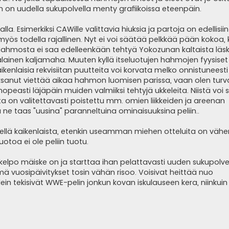
on on uudella sukupolvella menty grafiikoissa eteenpäin.
. Esimerkiksi CAWille valittavia hiuksia ja partoja on edellisiin
ös todella rajallinen. Nyt ei voi säätää pelkkää pään kokoa, 
 Hahmosta ei saa edelleenkään tehtyä Yokozunan kaltaista läs
ainen kaljamaha. Muuten kyllä itseluotujen hahmojen fyysiset
ikenlaisia rekvisiitan puutteita voi korvata melko onnistuneesti
aksanut viettää aikaa hahmon luomisen parissa, vaan olen tur
peasti läjäpäin muiden valmiiksi tehtyjä ukkeleita. Niistä voi s
ista on valitettavasti poistettu mm. omien liikkeiden ja areenan
 ne taas "uusina" paranneltuina ominaisuuksina peliin..
ädellä kaikenlaista, etenkin useamman miehen otteluita on vähe
toa ei ole peliin tuotu.
 kelpo mäiske on ja starttaa ihan pelattavasti uuden sukupolv
ämä vuosipäivitykset tosin vähän risoo. Voisivat heittää nuo
in tekisivät WWE-pelin jonkun kovan iskulauseen kera, niinkuin s