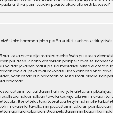
ppauksia. Ehkä parin vuoden päästä alkaa olla setti kasassa?
s eivät koko hommaa jaksa pistää uusiksi. Kunhan keskittyisivät o
5:stä, jossa arvostelija mainitsi merkittävän puutteen yleensäk
ituksen puutteen. Ainakin valtavirran painipelit ovat seuranne
iis voittaa jokainen matsi ja tulla mestariksi. Niissä ei oteta 
takaan rooleja, jotka ovat kokonaisuuden kannalta yhtä tärkeit
ava, vaan riittää kun hakataan toisesta ilmat pihalle. Painipeli
ista draamaa.
ssa luotaisiin tai valittaisiin hahmo, jolle alettaisiin pikkuhiljaa
isi osallistua haluamallaan tavalla käsikirjoitukseen mukaan tai
täväksi. Itse ottelut tulisi toteuttaa tietylle hahmolle tarkoite
olin mukaisella tavalla, niin jouduttaisiin takaisin painikouluun
opettamaan ura kokonaan. Uraa pelattaisiin niin kauan, kun hal