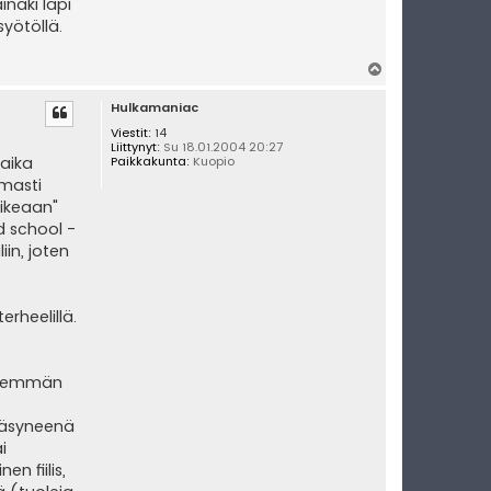
naki läpi
syötöllä.
Y
l
Hulkamaniac
ö
s
Viestit:
14
Liittynyt:
Su 18.01.2004 20:27
 aika
Paikkakunta:
Kuopio
omasti
oikeaan"
d school -
in, joten
rheelillä.
 enemmän
 väsyneenä
i
n fiilis,