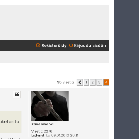
Rekisteröidy
Kirjaudu sisään
98 viestiä
1
2
3
4
Edellinen
aketeista
Ravenwood
Viestit:
2276
Liittynyt:
La 09.01.2010 20:11