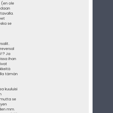
 (en ole
oidaan
tavalla.
eet
oska se
alit..
reversal
i!? Ja
issa ihan
sivat
kkeitä
alla tämän
sa kuuluisi
n
 mutta se
vyen
eiden mm.