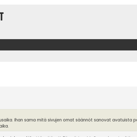
t
t
utusaika. Ihan sama mitä sivujen omat säännöt sanovat avatuista p
aika.