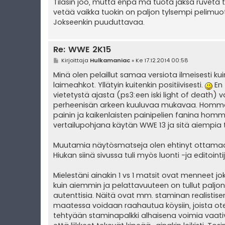
Tilasin joo, mutta enpä mä tuota jaksa ruveta 
vetää vaikka tuokin on paljon tylsempi pelimuoto 
Jokseenkin puuduttavaa.
Re: WWE 2K15
V
Kirjoittaja
Hulkamaniac
»
Ke 17.12.2014 00:58
i
e
Minä olen pelaillut samaa versiota ilmeisesti kuin
s
laimeahkot. Yllätyin kuitenkin positiivisesti.
En 
t
i
vietetystä ajasta (ps3:een iski light of death) 
perheenisän arkeen kuuluvaa mukavaa. Hommasin
painin ja kaikenlaisten painipelien fanina hom
vertailupohjana käytän WWE 13 ja sitä aiempia 
Muutamia näytösmatseja olen ehtinyt ottamaan j
Hiukan siinä sivussa tuli myös luonti -ja editointi
Mielestäni ainakin 1 vs 1 matsit ovat menneet
kuin aiemmin ja pelattavuuteen on tullut paljon 
autenttisia. Näitä ovat mm. staminan realistise
maatessa voidaan raahautua köysiin, joista ot
tehtyään staminapalkki alhaisena voimia vaativan 