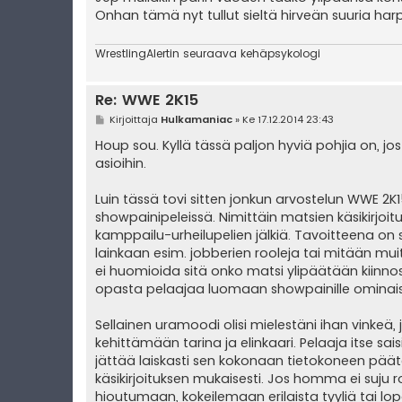
s
Onhan tämä nyt tullut sieltä hirveän suuria har
t
i
WrestlingAlertin seuraava kehäpsykologi
Re: WWE 2K15
V
Kirjoittaja
Hulkamaniac
»
Ke 17.12.2014 23:43
i
e
Houp sou. Kyllä tässä paljon hyviä pohjia on, jo
s
asioihin.
t
i
Luin tässä tovi sitten jonkun arvostelun WWE 2K1
showpainipeleissä. Nimittäin matsien käsikirjo
kamppailu-urheilupelien jälkiä. Tavoitteena on s
lainkaan esim. jobberien rooleja tai mitään mui
ei huomioida sitä onko matsi ylipäätään kiinnost
opasta pelaajaa luomaan showpainille omina
Sellainen uramoodi olisi mielestäni ihan vinkeä, jo
kehittämään tarina ja elinkaari. Pelaaja itse sa
jättää laiskasti sen kokonaan tietokoneen päätet
käsikirjoituksen mukaisesti. Jos homma ei suju ro
hioutumaan, kokeilemaan erilaista tyyliä tai l