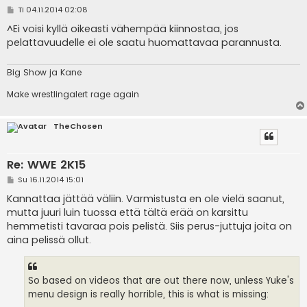
V
Ti 04.11.2014 02:08
i
e
^Ei voisi kyllä oikeasti vähempää kiinnostaa, jos
s
pelattavuudelle ei ole saatu huomattavaa parannusta.
t
i
Big Show ja Kane
Make wrestlingalert rage again
TheChosen
Re: WWE 2K15
V
Su 16.11.2014 15:01
i
e
Kannattaa jättää väliin. Varmistusta en ole vielä saanut,
s
mutta juuri luin tuossa että tältä erää on karsittu
t
i
hemmetisti tavaraa pois pelistä. Siis perus-juttuja joita on
aina pelissä ollut.
So based on videos that are out there now, unless Yuke's
menu design is really horrible, this is what is missing: