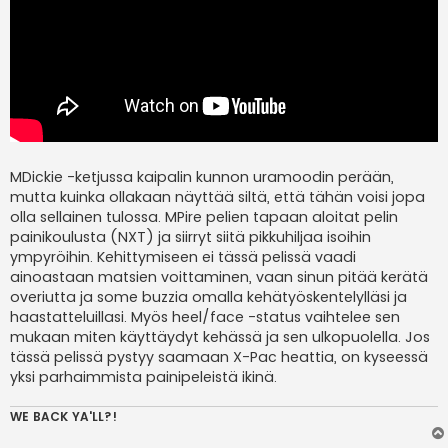
MDickie -ketjussa kaipalin kunnon uramoodin perään,
mutta kuinka ollakaan näyttää siltä, että tähän voisi jopa
olla sellainen tulossa. MPire pelien tapaan aloitat pelin
painikoulusta (NXT) ja siirryt siitä pikkuhiljaa isoihin
ympyröihin. Kehittymiseen ei tässä pelissä vaadi
ainoastaan matsien voittaminen, vaan sinun pitää kerätä
overiutta ja some buzzia omalla kehätyöskentelylläsi ja
haastatteluillasi. Myös heel/face -status vaihtelee sen
mukaan miten käyttäydyt kehässä ja sen ulkopuolella. Jos
tässä pelissä pystyy saamaan X-Pac heattia, on kyseessä
yksi parhaimmista painipeleistä ikinä.
WE BACK YA'LL?!