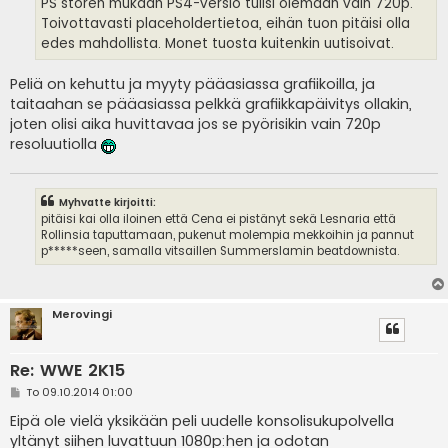
PS storen mukaan PS4-versio tulisi olemaan vain 720p.
Toivottavasti placeholdertietoa, eihän tuon pitäisi olla
edes mahdollista. Monet tuosta kuitenkin uutisoivat.
Peliä on kehuttu ja myyty pääasiassa grafiikoilla, ja
taitaahan se pääasiassa pelkkä grafiikkapäivitys ollakin,
joten olisi aika huvittavaa jos se pyörisikin vain 720p
resoluutiolla
Myhvatte kirjoitti:
pitäisi kai olla iloinen että Cena ei pistänyt sekä Lesnaria että
Rollinsia taputtamaan, pukenut molempia mekkoihin ja pannut
p*****seen, samalla vitsaillen Summerslamin beatdownista.
Merovingi
Re: WWE 2K15
V
To 09.10.2014 01:00
i
e
Eipä ole vielä yksikään peli uudelle konsolisukupolvella
s
yltänyt siihen luvattuun 1080p:hen ja odotan
t