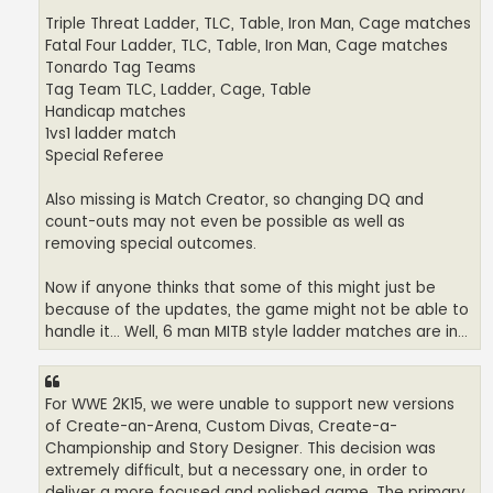
Triple Threat Ladder, TLC, Table, Iron Man, Cage matches
Fatal Four Ladder, TLC, Table, Iron Man, Cage matches
Tonardo Tag Teams
Tag Team TLC, Ladder, Cage, Table
Handicap matches
1vs1 ladder match
Special Referee
Also missing is Match Creator, so changing DQ and
count-outs may not even be possible as well as
removing special outcomes.
Now if anyone thinks that some of this might just be
because of the updates, the game might not be able to
handle it... Well, 6 man MITB style ladder matches are in...
For WWE 2K15, we were unable to support new versions
of Create-an-Arena, Custom Divas, Create-a-
Championship and Story Designer. This decision was
extremely difficult, but a necessary one, in order to
deliver a more focused and polished game. The primary