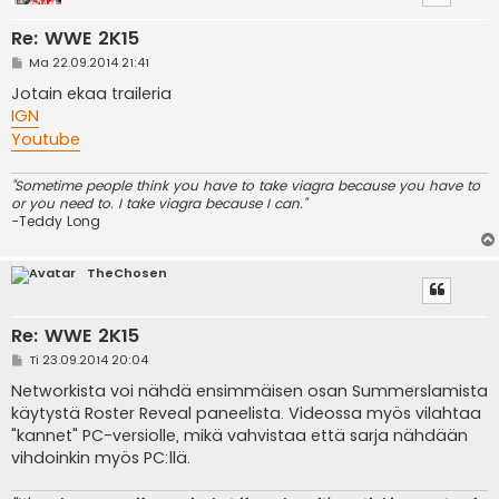
Re: WWE 2K15
V
Ma 22.09.2014 21:41
i
e
Jotain ekaa traileria
s
IGN
t
i
Youtube
"Sometime people think you have to take viagra because you have to
or you need to. I take viagra because I can."
-Teddy Long
TheChosen
Re: WWE 2K15
V
Ti 23.09.2014 20:04
i
e
Networkista voi nähdä ensimmäisen osan Summerslamista
s
käytystä Roster Reveal paneelista. Videossa myös vilahtaa
t
i
"kannet" PC-versiolle, mikä vahvistaa että sarja nähdään
vihdoinkin myös PC:llä.