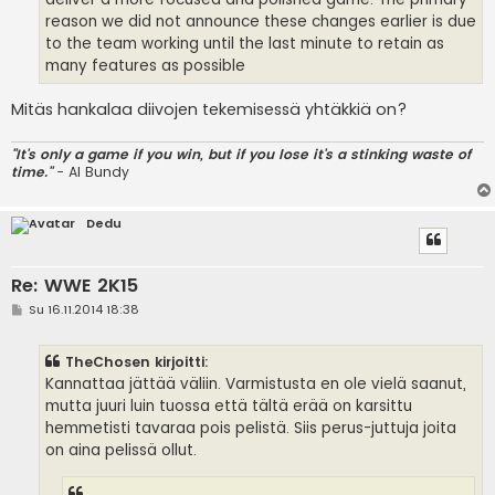
reason we did not announce these changes earlier is due
to the team working until the last minute to retain as
many features as possible
Mitäs hankalaa diivojen tekemisessä yhtäkkiä on?
"It's only a game if you win, but if you lose it's a stinking waste of
time."
- Al Bundy
Dedu
Re: WWE 2K15
V
Su 16.11.2014 18:38
i
e
s
TheChosen kirjoitti:
t
i
Kannattaa jättää väliin. Varmistusta en ole vielä saanut,
mutta juuri luin tuossa että tältä erää on karsittu
hemmetisti tavaraa pois pelistä. Siis perus-juttuja joita
on aina pelissä ollut.