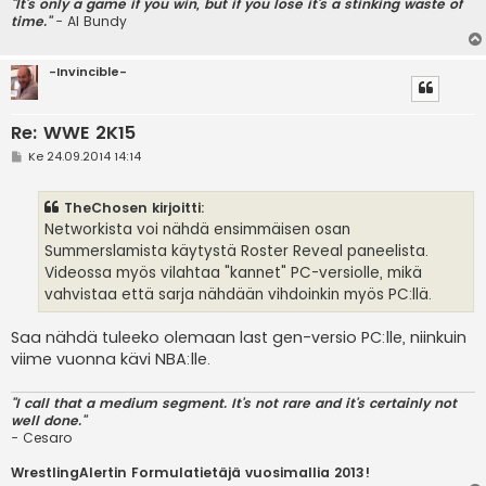
"It's only a game if you win, but if you lose it's a stinking waste of
time."
- Al Bundy
-Invincible-
Re: WWE 2K15
V
Ke 24.09.2014 14:14
i
e
s
TheChosen kirjoitti:
t
i
Networkista voi nähdä ensimmäisen osan
Summerslamista käytystä Roster Reveal paneelista.
Videossa myös vilahtaa "kannet" PC-versiolle, mikä
vahvistaa että sarja nähdään vihdoinkin myös PC:llä.
Saa nähdä tuleeko olemaan last gen-versio PC:lle, niinkuin
viime vuonna kävi NBA:lle.
"I call that a medium segment. It's not rare and it's certainly not
well done."
- Cesaro
WrestlingAlertin Formulatietäjä vuosimallia 2013!