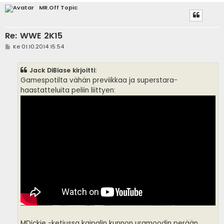
MR.Off Topic
Re: WWE 2K15
V
Ke 01.10.2014 15:54
i
e
s
Jack DiBiase kirjoitti:
t
i
Gamespotilta vähän previikkaa ja superstara-
haastatteluita peliin liittyen:
MDickie -ketjussa kaipalin kunnon uramoodin perään,