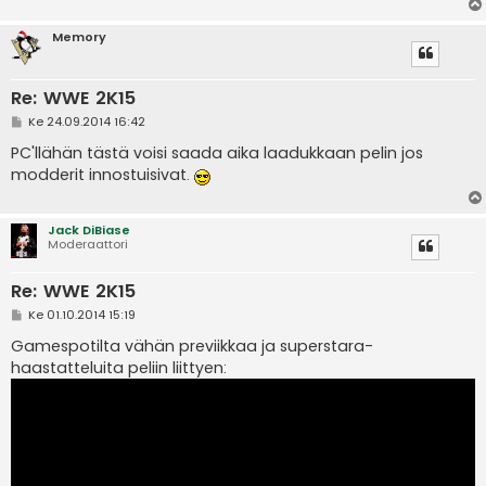
Memory
Re: WWE 2K15
V
Ke 24.09.2014 16:42
i
e
PC'llähän tästä voisi saada aika laadukkaan pelin jos
s
modderit innostuisivat.
t
i
Jack DiBiase
Moderaattori
Re: WWE 2K15
V
Ke 01.10.2014 15:19
i
e
Gamespotilta vähän previikkaa ja superstara-
s
haastatteluita peliin liittyen:
t
i