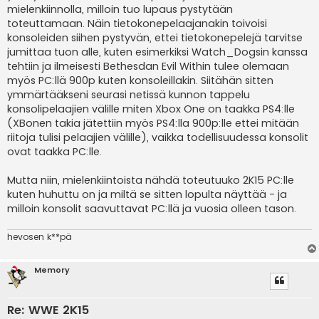
i
mielenkiinnolla, milloin tuo lupaus pystytään
toteuttamaan. Näin tietokonepelaajanakin toivoisi
konsoleiden siihen pystyvän, ettei tietokonepelejä tarvitse
jumittaa tuon alle, kuten esimerkiksi Watch_Dogsin kanssa
tehtiin ja ilmeisesti Bethesdan Evil Within tulee olemaan
myös PC:llä 900p kuten konsoleillakin. Siitähän sitten
ymmärtääkseni seurasi netissä kunnon tappelu
konsolipelaajien välille miten Xbox One on taakka PS4:lle
(XBonen takia jätettiin myös PS4:lla 900p:lle ettei mitään
riitoja tulisi pelaajien välille), vaikka todellisuudessa konsolit
ovat taakka PC:lle.
Mutta niin, mielenkiintoista nähdä toteutuuko 2K15 PC:lle
kuten huhuttu on ja miltä se sitten lopulta näyttää - ja
milloin konsolit saavuttavat PC:llä ja vuosia olleen tason.
hevosen k**pä
Memory
Re: WWE 2K15