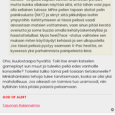
mutta kuinka ollakaan näyttää siltä, että tähän voisi jopa
olla sellainen tulossa. MPire pelien tapaan aloitat pelin
painikoulusta (NXT) ja siirryt siitä pikkuhiljaa isoihin
ympyröihin. Kehittymiseen ei tässä pelissä vaadi
ainoastaan matsien voittaminen, vaan sinun pitää kerätä
overiutta ja some buzzia omalla kehätyöskentelylläsi ja
haastatteluillasi. Myös heel/face -status vaihtelee sen
mukaan miten käyttäydyt kehässä ja sen ulkopuolella.
Jos tässä pelissä pystyy saamaan X-Pac heattia, on
kyseessä yksi parhaimmista painipeleistä ikinä.
Oho, kuulostaapa hyvältä. Toki itse ensin katselen
gameplayt sun muut ja tuleeko peliä edes vanhoille
konsoleille? Toiseksi tuliko tämä peli tosiaan tietokoneelle?
Minkähänlaisia tehoja tulee tarvitsemaan, koska se olisi yksi
mahdollisuus. Jos oikeasti on toimiva tuo uramoodi, niin
kyllähän tätä pitäisi päästä pelaamaan.
GOD OF ALERT
Heeelp meee
Tajunnan Rakennelmia