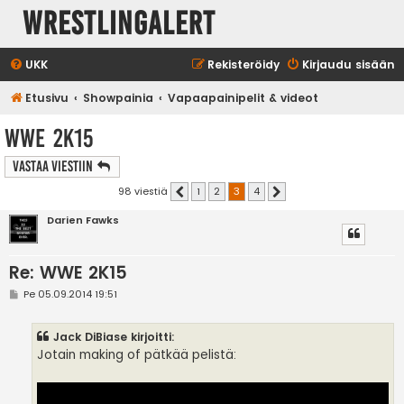
WrestlingAlert
UKK
Rekisteröidy
Kirjaudu sisään
Etusivu
Showpainia
Vapaapainipelit & videot
WWE 2K15
Vastaa Viestiin
98 viestiä
1
2
3
4
Edellinen
Seuraava
Darien Fawks
Re: WWE 2K15
V
Pe 05.09.2014 19:51
i
e
s
Jack DiBiase kirjoitti:
t
i
Jotain making of pätkää pelistä: