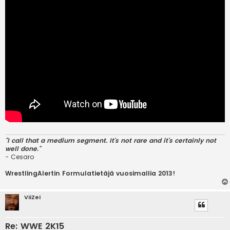
"I call that a medium segment. It's not rare and it's certainly not
well done."
- Cesaro
WrestlingAlertin Formulatietäjä vuosimallia 2013!
ViiZei
Re: WWE 2K15