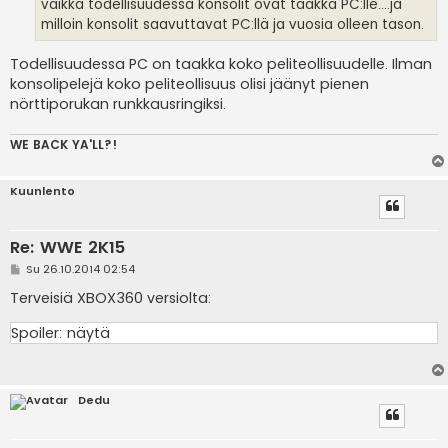
i
vaikka todellisuudessa konsolit ovat taakka PC:lle....ja
milloin konsolit saavuttavat PC:llä ja vuosia olleen tason.
Todellisuudessa PC on taakka koko peliteollisuudelle. Ilman
konsolipelejä koko peliteollisuus olisi jäänyt pienen
nörttiporukan runkkausringiksi.
WE BACK YA'LL?!
Kuunlento
Re: WWE 2K15
V
Su 26.10.2014 02:54
i
e
Terveisiä XBOX360 versiolta:
s
t
Spoiler:
näytä
i
Dedu