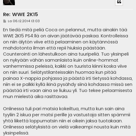
Re: WWE 2K15
V
La 06.12.2014 13:03
i
e
En tiedä mitä peliä Coca on pelannut, mutta ainakin tää
s
WWE 2K15 PS4:llä on aivan jäätävää paskaa. Kontrolleissa
t
i
on niin älytön viive että pelaaminen on käytännössä
mahdotonta ilman että repii hiuksia päästään.
Counterointi on lähestulkoon aina tuuripeliä. Tuo yksinpeli
on nykyään vähän samanlaista kuin online-hommat
vanhemmissa peleissä, kaikki on tuurista kiinni koska viive
on niin suuri. Selätystilanteissakin huomaa kun pitää
painaa X-nappia pohjassa ja päästä irti tietyssä kohdassa,
niin ei se palkki kyllä ikinä pysähdy siinä kohdassa missä sen
päästää irti vaan aina se liukuu yli. Tuo tekee pelaamisesta
mun mielestä aika rasittavaa.
Onlinessa tuli pari matsia kokeiltua, mutta kun sain aina
tyyliin 2 iskua per matsi perille ja vastustaja sitten spämmii
yhtä liikettä loppumatsin niin ei oikein jaksa tuotakaan.
Onlinessa selätyksistä on vielä vaikeampi nousta kuin mitä
yksinpelissä.