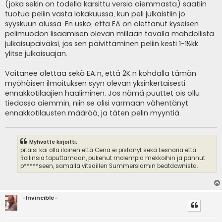
(joka sekin on todella karsittu versio aiemmasta) saatiin
tuotua peliin vasta lokakuussa, kun peli julkaistiin jo
syyskuun alussa. En usko, että EA on olettanut kyseisen
pelimuodon lisäämisen olevan millään tavalla mahdollista
julkaisupäiväksi, jos sen päivittäminen peliin kesti 1-1½kk
ylitse julkaisuajan.
Voitanee olettaa sekä EA:n, että 2K:n kohdalla tämän
myöhäisen ilmoituksen syyn olevan yksinkertaisesti
ennakkotilaajien haaliminen. Jos nämä puuttet ois ollu
tiedossa aiemmin, niin se olisi varmaan vähentänyt
ennakkotilausten määrää, ja täten pelin myyntiä.
Myhvatte kirjoitti:
pitäisi kai olla iloinen että Cena ei pistänyt sekä Lesnaria että
Rollinsia taputtamaan, pukenut molempia mekkoihin ja pannut
p*****seen, samalla vitsaillen Summerslamin beatdownista.
-Invincible-