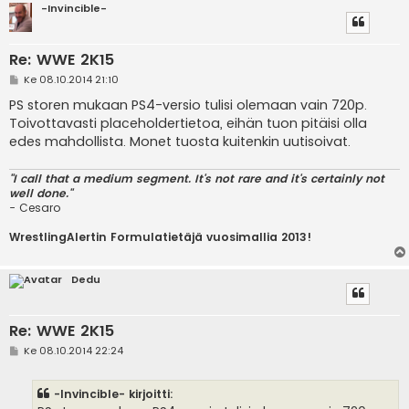
-Invincible-
Re: WWE 2K15
V
Ke 08.10.2014 21:10
i
e
PS storen mukaan PS4-versio tulisi olemaan vain 720p.
s
Toivottavasti placeholdertietoa, eihän tuon pitäisi olla
t
i
edes mahdollista. Monet tuosta kuitenkin uutisoivat.
"I call that a medium segment. It's not rare and it's certainly not
well done."
- Cesaro
WrestlingAlertin Formulatietäjä vuosimallia 2013!
Dedu
Re: WWE 2K15
V
Ke 08.10.2014 22:24
i
e
s
-Invincible- kirjoitti:
t
i