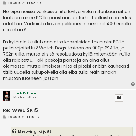
V
To 09.10.2014 03:40
i
e
No eipä noissa vehkeissä riitä löylyä vielä mitenkään siihen
s
laatuun minne PC'llä päästään, eli turha tuollaista on edes
t
i
odottaa. Vai kuinka kovan pelikoneen meinasit 400 eurolla
rakentaa?
En kyllä ole kuullutkaan että konsoleiden takia olisi PC'llä
peliä rajoitettu? Watch Dogs tosiaan on 900p PS4'llä, ja
792P X1'llä, mutta ei sitä resoluutiota kyllä mitenkään PC'llä
olla rajoitettu. Toki paskoja portteja on aina ollut
olemassa, mutta ilmeisesti niitä ei pitäisi enään kauheasti
tällä uudella sukupolvella olla eikä tulla. Näin ainakin
muistan lukeneeni jostain.
Jack DiBiase
Moderaattori
Re: WWE 2K15
V
To 09.10.2014 19:16
i
e
s
Merovingi kirjoitti:
t