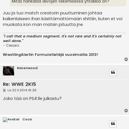
Mitäs hankalaa diivojen tekemisessä yhtäkkiä on?
Juu ja tuo match creatorin puuttuminen johtaa
kaikenlaiseen ihan käsittämättömään shittiin, kuten et voi
muokata iron man matsin pituutta jne.
"I call that a medium segment. It's not rare and it's certainly not
well done."
- Cesaro
WrestlingAlertin Formulatietäjä vuosimallia 2013!
Ravenwood
Re: WWE 2K15
V
La 22.11.2014 18:28
i
e
Joko tää on PS4:lle julkastu?
s
t
i
Coca