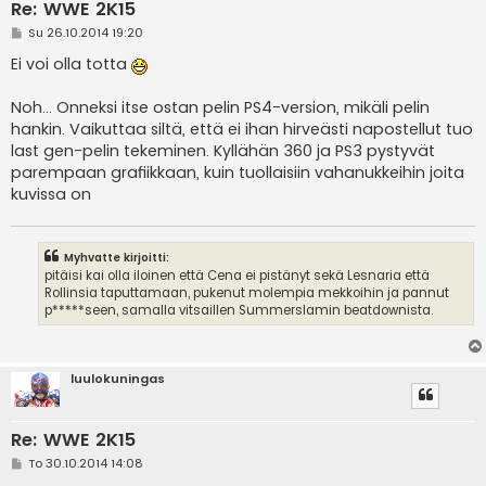
Re: WWE 2K15
V
Su 26.10.2014 19:20
i
e
Ei voi olla totta
s
t
i
Noh... Onneksi itse ostan pelin PS4-version, mikäli pelin
hankin. Vaikuttaa siltä, että ei ihan hirveästi napostellut tuo
last gen-pelin tekeminen. Kyllähän 360 ja PS3 pystyvät
parempaan grafiikkaan, kuin tuollaisiin vahanukkeihin joita
kuvissa on
Myhvatte kirjoitti:
pitäisi kai olla iloinen että Cena ei pistänyt sekä Lesnaria että
Rollinsia taputtamaan, pukenut molempia mekkoihin ja pannut
p*****seen, samalla vitsaillen Summerslamin beatdownista.
luulokuningas
Re: WWE 2K15
V
To 30.10.2014 14:08
i