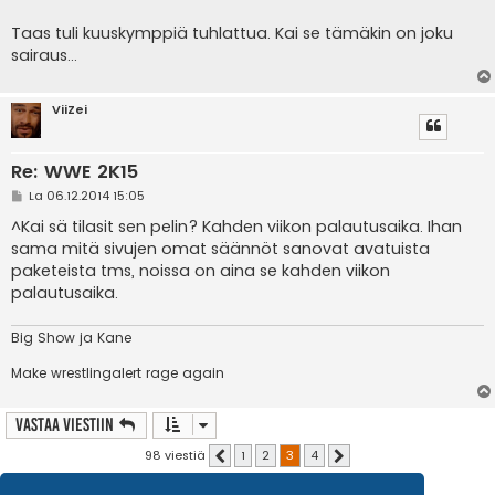
Taas tuli kuuskymppiä tuhlattua. Kai se tämäkin on joku
sairaus...
ViiZei
Re: WWE 2K15
V
La 06.12.2014 15:05
i
e
^Kai sä tilasit sen pelin? Kahden viikon palautusaika. Ihan
s
sama mitä sivujen omat säännöt sanovat avatuista
t
i
paketeista tms, noissa on aina se kahden viikon
palautusaika.
Big Show ja Kane
Make wrestlingalert rage again
Vastaa Viestiin
98 viestiä
1
2
3
4
Edellinen
Seuraava