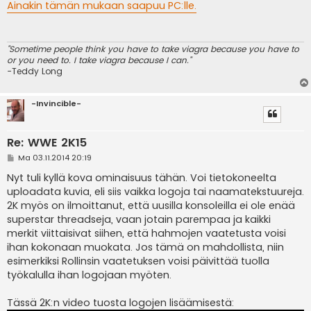
e
Ainakin tämän mukaan saapuu PC:lle.
s
t
i
"Sometime people think you have to take viagra because you have to
or you need to. I take viagra because I can."
-Teddy Long
-Invincible-
Re: WWE 2K15
V
Ma 03.11.2014 20:19
i
e
Nyt tuli kyllä kova ominaisuus tähän. Voi tietokoneelta
s
uploadata kuvia, eli siis vaikka logoja tai naamatekstuureja.
t
i
2K myös on ilmoittanut, että uusilla konsoleilla ei ole enää
superstar threadseja, vaan jotain parempaa ja kaikki
merkit viittaisivat siihen, että hahmojen vaatetusta voisi
ihan kokonaan muokata. Jos tämä on mahdollista, niin
esimerkiksi Rollinsin vaatetuksen voisi päivittää tuolla
työkalulla ihan logojaan myöten.
Tässä 2K:n video tuosta logojen lisäämisestä: