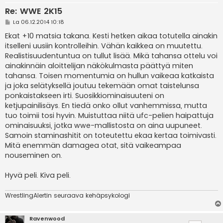
Re: WWE 2K15
V
La 06.12.2014 10:18
i
e
Ekat +10 matsia takana. Kesti hetken aikaa totutella ainakin
s
itselleni uusiin kontrolleihin. Vähän kaikkea on muutettu.
t
i
Realistisuudentuntua on tullut lisää. Mikä tahansa ottelu voi
ainakinnäin aloittelijan näkökulmasta päättyä miten
tahansa. Toisen momentumia on hullun vaikeaa katkaista
ja joka selätyksellä joutuu tekemään omat taistelunsa
ponkaistakseen irti. Suosikkiominaisuuteni on
ketjupainilisäys. En tiedä onko ollut vanhemmissa, mutta
tuo toimii tosi hyvin. Muistuttaa niitä ufc-pelien haipattuja
ominaisuuksi, jotka wwe-mallistosta on aina uupuneet.
Samoin staminashitit on toteutettu ekaa kertaa toimivasti.
Mitä enemmän damagea otat, sitä vaikeampaa
nouseminen on.
Hyvä peli. Kiva peli.
WrestlingAlertin seuraava kehäpsykologi
Ravenwood