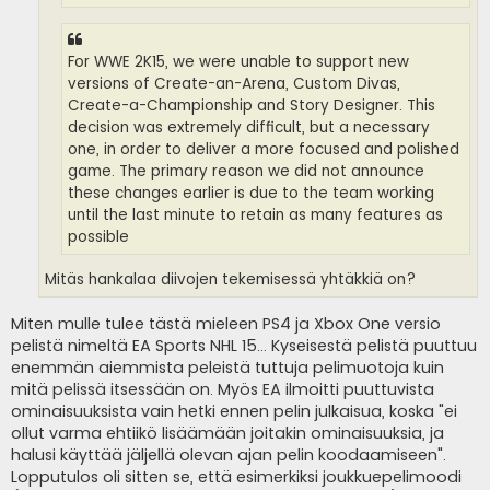
For WWE 2K15, we were unable to support new
versions of Create-an-Arena, Custom Divas,
Create-a-Championship and Story Designer. This
decision was extremely difficult, but a necessary
one, in order to deliver a more focused and polished
game. The primary reason we did not announce
these changes earlier is due to the team working
until the last minute to retain as many features as
possible
Mitäs hankalaa diivojen tekemisessä yhtäkkiä on?
Miten mulle tulee tästä mieleen PS4 ja Xbox One versio
pelistä nimeltä EA Sports NHL 15... Kyseisestä pelistä puuttuu
enemmän aiemmista peleistä tuttuja pelimuotoja kuin
mitä pelissä itsessään on. Myös EA ilmoitti puuttuvista
ominaisuuksista vain hetki ennen pelin julkaisua, koska "ei
ollut varma ehtiikö lisäämään joitakin ominaisuuksia, ja
halusi käyttää jäljellä olevan ajan pelin koodaamiseen".
Lopputulos oli sitten se, että esimerkiksi joukkuepelimoodi