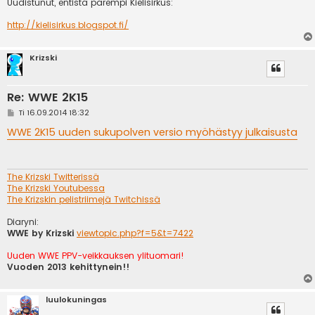
Uudistunut, entistä parempi Kielisirkus:
http://kielisirkus.blogspot.fi/
Krizski
Re: WWE 2K15
V
Ti 16.09.2014 18:32
i
e
WWE 2K15 uuden sukupolven versio myöhästyy julkaisusta
s
t
i
The Krizski Twitterissä
The Krizski Youtubessa
The Krizskin pelistriimejä Twitchissä
Diaryni:
WWE by Krizski
viewtopic.php?f=5&t=7422
Uuden WWE PPV-veikkauksen ylituomari!
Vuoden 2013 kehittynein!!
luulokuningas