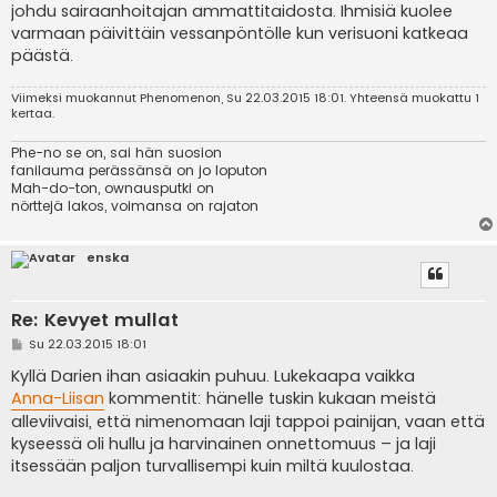
johdu sairaanhoitajan ammattitaidosta. Ihmisiä kuolee
varmaan päivittäin vessanpöntölle kun verisuoni katkeaa
päästä.
Viimeksi muokannut
Phenomenon
, Su 22.03.2015 18:01. Yhteensä muokattu 1
kertaa.
Phe-no se on, sai hän suosion
fanilauma perässänsä on jo loputon
Mah-do-ton, ownausputki on
nörttejä lakos, voimansa on rajaton
enska
Re: Kevyet mullat
V
Su 22.03.2015 18:01
i
e
Kyllä Darien ihan asiaakin puhuu. Lukekaapa vaikka
s
Anna-Liisan
kommentit: hänelle tuskin kukaan meistä
t
i
alleviivaisi, että nimenomaan laji tappoi painijan, vaan että
kyseessä oli hullu ja harvinainen onnettomuus – ja laji
itsessään paljon turvallisempi kuin miltä kuulostaa.