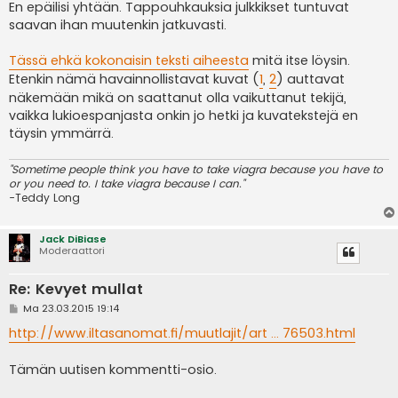
e
En epäilisi yhtään. Tappouhkauksia julkkikset tuntuvat
s
saavan ihan muutenkin jatkuvasti.
t
i
Tässä ehkä kokonaisin teksti aiheesta
mitä itse löysin.
Etenkin nämä havainnollistavat kuvat (
1
,
2
) auttavat
näkemään mikä on saattanut olla vaikuttanut tekijä,
vaikka lukioespanjasta onkin jo hetki ja kuvatekstejä en
täysin ymmärrä.
"Sometime people think you have to take viagra because you have to
or you need to. I take viagra because I can."
-Teddy Long
Jack DiBiase
Moderaattori
Re: Kevyet mullat
V
Ma 23.03.2015 19:14
i
e
http://www.iltasanomat.fi/muutlajit/art ... 76503.html
s
t
i
Tämän uutisen kommentti-osio.