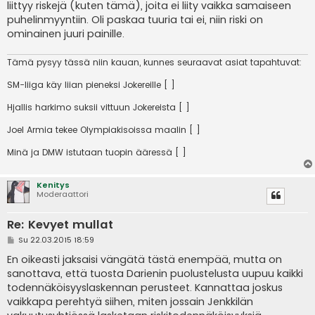
liittyy riskejä (kuten tämä), joita ei liity vaikka samaiseen
puhelinmyyntiin. Oli paskaa tuuria tai ei, niin riski on
ominainen juuri painille.
Tämä pysyy tässä niin kauan, kunnes seuraavat asiat tapahtuvat:
SM-liiga käy liian pieneksi Jokereille [ ]
Hjallis harkimo suksii vittuun Jokereista [ ]
Joel Armia tekee Olympiakisoissa maalin [ ]
Minä ja DMW istutaan tuopin ääressä [ ]
Kenitys
Moderaattori
Re: Kevyet mullat
V
Su 22.03.2015 18:59
i
e
En oikeasti jaksaisi vängätä tästä enempää, mutta on
s
sanottava, että tuosta Darienin puolustelusta uupuu kaikki
t
i
todennäköisyyslaskennan perusteet. Kannattaa joskus
vaikkapa perehtyä siihen, miten jossain Jenkkilän