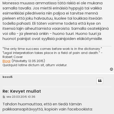
Monessa muussa ammatissa tätä riskiä ei ole mukana
samalla tavalla. Jos miettii erinäisiä hyppyjä tai vaikka
esimerkkiäsi piledriveria niin paljoa ei tarvitse mennä
pieleen että joku halvautuu, kuolee tai loukkaa itseään
todella pahasti. Eli täten voimme todeta että kyse on
itsensä lajin aiheuttamista vaaroista. Samalla osatekijänä
voi olla - ja yleensä onkin - huono tuuri. Huono tuuri ja
huonot painijat ovat syyllisiä painijoiden eläköitymisille.
"The only time success comes before work is in the dictionary."
"Legal interpretation takes place in a field of pain and death." -
Robert Cover
Blogi
(Päivitetty 12.05.2015)
Quidquid latine dictum sit, altum videtur.
kossi5
Re: Kevyet mullat
V
Ma 23.03.2015 10:36
i
e
Tahdon huomauttaa, että en tiedä tämän
s
paikkaansapitävyyttä, kopioin vain facebookista:
t
i