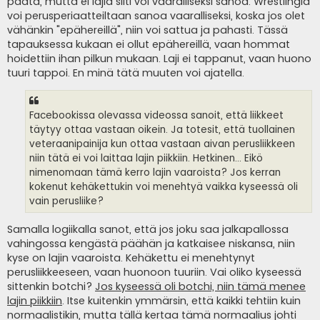
päätä, mutta ei lajia silti voi vaaralliseksi sanoa. Wrestlingiä
voi perusperiaatteiltaan sanoa vaaralliseksi, koska jos olet
vähänkin "epähereillä", niin voi sattua ja pahasti. Tässä
tapauksessa kukaan ei ollut epähereillä, vaan hommat
hoidettiin ihan pilkun mukaan. Laji ei tappanut, vaan huono
tuuri tappoi. En minä tätä muuten voi ajatella.
Facebookissa olevassa videossa sanoit, että liikkeet
täytyy ottaa vastaan oikein. Ja totesit, että tuollainen
veteraanipainija kun ottaa vastaan aivan perusliikkeen
niin tätä ei voi laittaa lajin piikkiin. Hetkinen... Eikö
nimenomaan tämä kerro lajin vaaroista? Jos kerran
kokenut kehäkettukin voi menehtyä vaikka kyseessä oli
vain perusliike?
Samalla logiikalla sanot, että jos joku saa jalkapallossa
vahingossa kengästä päähän ja katkaisee niskansa, niin
kyse on lajin vaaroista. Kehäkettu ei menehtynyt
perusliikkeeseen, vaan huonoon tuuriin. Vai oliko kyseessä
sittenkin botchi?
Jos kyseessä oli botchi, niin tämä menee
lajin piikkiin
. Itse kuitenkin ymmärsin, että kaikki tehtiin kuin
normaalistikin, mutta tällä kertaa tämä normaalius johti