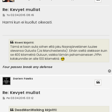
Re: Kevyet mullat
V
To 02.04.2015 08:16
i
e
Harmi kun ei kuollut oikeasti.
s
t
i
Riveni kirjoitti:
Tämä ei tosin auta siihen että joku Naarajärveläinen luulee
olevansa Oulusta (Ja Manchesterista). Eihän sieltä olekkaan kuin
se 400 kilometriä Ouluun, vaikka tämän pahamaineisen JYPin
kotokunnille on alle 100 kilometriä.
Four passes break any defense
Darien Fawks
Re: Kevyet mullat
V
Pe 03.04.2015 03:12
i
e
s
DeadManWalking kirjoitti:
t