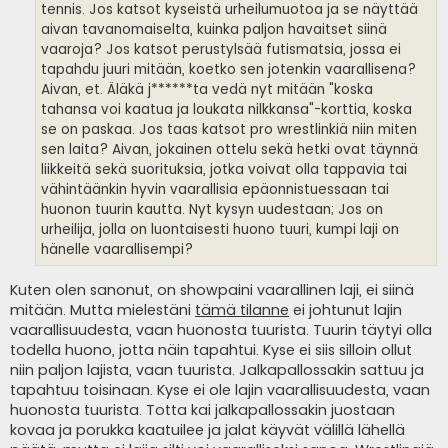
tennis. Jos katsot kyseistä urheilumuotoa ja se näyttää
aivan tavanomaiselta, kuinka paljon havaitset siinä
vaaroja? Jos katsot perustylsää futismatsia, jossa ei
tapahdu juuri mitään, koetko sen jotenkin vaarallisena?
Aivan, et. Äläkä j******ta vedä nyt mitään "koska
tahansa voi kaatua ja loukata nilkkansa"-korttia, koska
se on paskaa. Jos taas katsot pro wrestlinkiä niin miten
sen laita? Aivan, jokainen ottelu sekä hetki ovat täynnä
liikkeitä sekä suorituksia, jotka voivat olla tappavia tai
vähintäänkin hyvin vaarallisia epäonnistuessaan tai
huonon tuurin kautta. Nyt kysyn uudestaan; Jos on
urheilija, jolla on luontaisesti huono tuuri, kumpi laji on
hänelle vaarallisempi?
Kuten olen sanonut, on showpaini vaarallinen laji, ei siinä
mitään. Mutta mielestäni
tämä tilanne
ei johtunut lajin
vaarallisuudesta, vaan huonosta tuurista. Tuurin täytyi olla
todella huono, jotta näin tapahtui. Kyse ei siis silloin ollut
niin paljon lajista, vaan tuurista. Jalkapallossakin sattuu ja
tapahtuu toisinaan. Kyse ei ole lajin vaarallisuudesta, vaan
huonosta tuurista. Totta kai jalkapallossakin juostaan
kovaa ja porukka kaatuilee ja jalat käyvät välillä lähellä