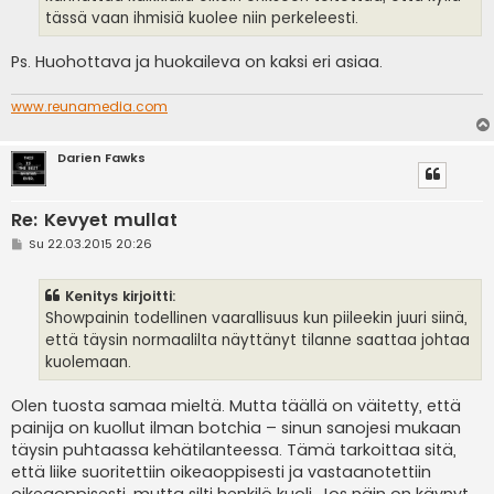
tässä vaan ihmisiä kuolee niin perkeleesti.
Ps. Huohottava ja huokaileva on kaksi eri asiaa.
www.reunamedia.com
Darien Fawks
Re: Kevyet mullat
V
Su 22.03.2015 20:26
i
e
s
Kenitys kirjoitti:
t
i
Showpainin todellinen vaarallisuus kun piileekin juuri siinä,
että täysin normaalilta näyttänyt tilanne saattaa johtaa
kuolemaan.
Olen tuosta samaa mieltä. Mutta täällä on väitetty, että
painija on kuollut ilman botchia – sinun sanojesi mukaan
täysin puhtaassa kehätilanteessa. Tämä tarkoittaa sitä,
että liike suoritettiin oikeaoppisesti ja vastaanotettiin