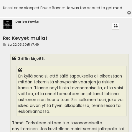
Unssi once slapped Bruce Banner.He was too scared to get mad.
Darien Fawks
Re: Kevyet mullat
V
Su 22.03.2015 17:49
i
e
s
Griffin kirjoitti:
t
i
En kyllä sanoisi, että tällä tapauksella oli oikeastaan
mitään tekemistä showpainin vaarojen ja riskien
kanssa. Tilanne näytti niin tavanomaiselta, että voisi
väittää, että onnettomuuteen on johtanut lähinnä
astronomisen huono tuuri. Siis sellainen tuuri, joka voi
iskeä aivan yhtä hyvin jalkapallossa, tenniksessä tai
eukonkannossa.
Tämä. Tarkalleen ottaen tuo tavanomaiselta
näyttäminen. Jos kuvitellaan mainitsemasi jalkapallo tai