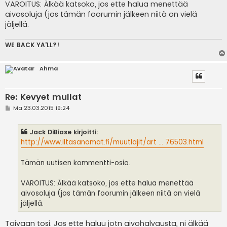
VAROITUS: Älkää katsoko, jos ette halua menettää
aivosoluja (jos tämän foorumin jälkeen niitä on vielä
jäljellä.
WE BACK YA'LL?!
Ahma
Re: Kevyet mullat
V
Ma 23.03.2015 19:24
i
e
s
Jack DiBiase kirjoitti:
t
i
http://www.iltasanomat.fi/muutlajit/art ... 76503.html
Tämän uutisen kommentti-osio.
VAROITUS: Älkää katsoko, jos ette halua menettää
aivosoluja (jos tämän foorumin jälkeen niitä on vielä
jäljellä.
Taivaan tosi. Jos ette haluu jotn aivohalvausta, ni älkää