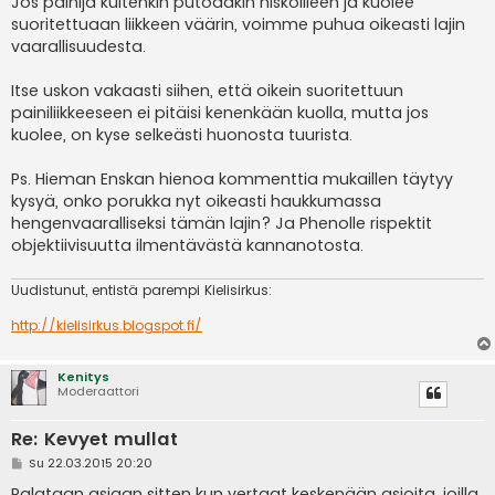
Jos painija kuitenkin putoaakin niskoilleen ja kuolee
suoritettuaan liikkeen väärin, voimme puhua oikeasti lajin
vaarallisuudesta.
Itse uskon vakaasti siihen, että oikein suoritettuun
painiliikkeeseen ei pitäisi kenenkään kuolla, mutta jos
kuolee, on kyse selkeästi huonosta tuurista.
Ps. Hieman Enskan hienoa kommenttia mukaillen täytyy
kysyä, onko porukka nyt oikeasti haukkumassa
hengenvaaralliseksi tämän lajin? Ja Phenolle rispektit
objektiivisuutta ilmentävästä kannanotosta.
Uudistunut, entistä parempi Kielisirkus:
http://kielisirkus.blogspot.fi/
Kenitys
Moderaattori
Re: Kevyet mullat
V
Su 22.03.2015 20:20
i
e
Palataan asiaan sitten kun vertaat keskenään asioita, joilla