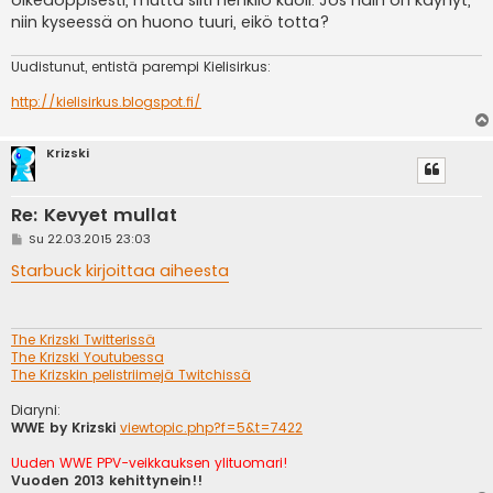
oikeaoppisesti, mutta silti henkilö kuoli. Jos näin on käynyt,
niin kyseessä on huono tuuri, eikö totta?
Uudistunut, entistä parempi Kielisirkus:
http://kielisirkus.blogspot.fi/
Krizski
Re: Kevyet mullat
V
Su 22.03.2015 23:03
i
e
Starbuck kirjoittaa aiheesta
s
t
i
The Krizski Twitterissä
The Krizski Youtubessa
The Krizskin pelistriimejä Twitchissä
Diaryni:
WWE by Krizski
viewtopic.php?f=5&t=7422
Uuden WWE PPV-veikkauksen ylituomari!
Vuoden 2013 kehittynein!!