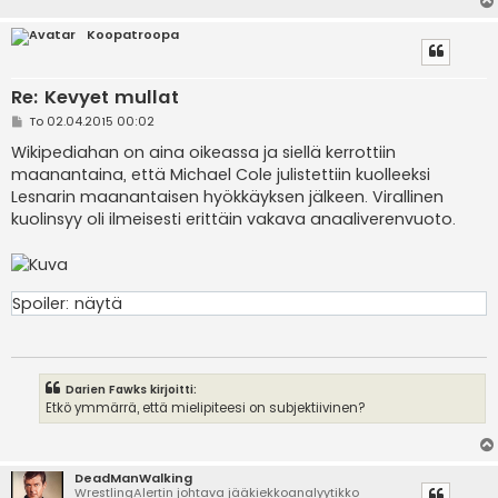
Koopatroopa
Re: Kevyet mullat
V
To 02.04.2015 00:02
i
e
Wikipediahan on aina oikeassa ja siellä kerrottiin
s
maanantaina, että Michael Cole julistettiin kuolleeksi
t
i
Lesnarin maanantaisen hyökkäyksen jälkeen. Virallinen
kuolinsyy oli ilmeisesti erittäin vakava anaaliverenvuoto.
Spoiler:
näytä
Darien Fawks kirjoitti:
Etkö ymmärrä, että mielipiteesi on subjektiivinen?
DeadManWalking
WrestlingAlertin johtava jääkiekkoanalyytikko