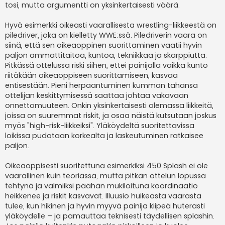
tosi, mutta argumentti on yksinkertaisesti väärä.
Hyvä esimerkki oikeasti vaarallisesta wrestling-liikkeestä on
piledriver, joka on kielletty WWE:ssä. Piledriverin vaara on
siinä, että sen oikeaoppinen suorittaminen vaatii hyvin
paljon ammattitaitoa, kuntoa, tekniikkaa ja skarppiutta.
Pitkässä ottelussa riski siihen, ettei painijalla vaikka kunto
riitäkään oikeaoppiseen suorittamiseen, kasvaa
entisestään. Pieni herpaantuminen kumman tahansa
ottelijan keskittymisessä saattaa johtaa vakavaan
onnettomuuteen. Onkin yksinkertaisesti olemassa liikkeitä,
joissa on suuremmat riskit, ja osaa näistä kutsutaan joskus
myös "high-risk-liikkeiksi". Yläköydeltä suoritettavissa
loikissa pudotaan korkealta ja laskeutuminen ratkaisee
paljon.
Oikeaoppisesti suoritettuna esimerkiksi 450 Splash ei ole
vaarallinen kuin teoriassa, mutta pitkän ottelun lopussa
tehtynä ja valmiiksi päähän mukiloituna koordinaatio
heikkenee ja riskit kasvavat. Illuusio huikeasta vaarasta
tulee, kun hikinen ja hyvin myyvä painija kiipeä huterasti
yläköydelle – ja pamauttaa teknisesti täydellisen splashin.