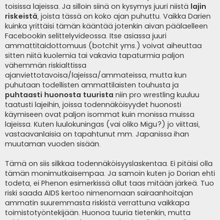
toisissa lajeissa. Ja silloin siinä on kysymys juuri niistä
lajin
riskeistä
, joista tässä on koko ajan puhuttu. Vaikka Darien
kuinka yrittäisi tämän kääntää jotenkin aivan päälaelleen
Facebookin selittelyvideossa. Itse asiassa juuri
ammattitaidottomuus (botchit yms.) voivat aiheuttaa
sitten niitä kuolemia tai vakavia tapaturmia paljon
vähemmän riskialttissa
ajanviettotavoisa/lajeissa/ammateissa, mutta kun
puhutaan todellisten ammattilaisten touhusta ja
puhtaasti huonosta tuurista
niin pro wrestling kuuluu
taatusti lajeihin, joissa todennäköisyydet huonosti
käymiseen ovat paljon isommat kuin monissa muissa
lajeissa. Kuten luulokuningas (vai oliko Migu?) jo viittasi,
vastaavanlaisia on tapahtunut mm. Japanissa ihan
muutaman vuoden sisään.
Tämä on siis silkkaa todennäköisyyslaskentaa. Ei pitäisi olla
tämän monimutkaisempaa. Ja samoin kuten jo Dorian ehti
todeta, ei Phenon esimerkissä ollut taas mitään järkeä. Tuo
riski saada AIDS kertoo nimenomaan sairaanhoitajan
ammatin suuremmasta riskistä verrattuna vaikkapa
toimistotyöntekijään. Huonoa tuuria tietenkin, mutta