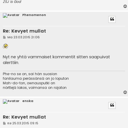
ZSJ is God
Phenomenon
Re: Kevyet mullat
V
Ma 23.03.2015 21:06
i
e
s
t
i
Nyt ne yhtä vammaiset kommentit sitten saapuivat
alerttiin.
Phe-no se on, sai hän suosion
fanilauma perässänsä on jo loputon
Mah-do-ton, ownausputki on
nörttejä lakos, voimansa on rajaton
enska
Re: Kevyet mullat
V
Ke 25.03.2015 09:15
i