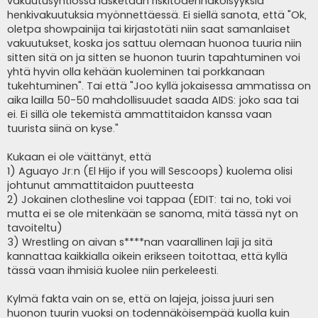
vakuutusyhtiössä lasketaan riskitodennäköisyyksiä
henkivakuutuksia myönnettäessä. Ei siellä sanota, että "Ok,
oletpa showpainija tai kirjastotäti niin saat samanlaiset
vakuutukset, koska jos sattuu olemaan huonoa tuuria niin
sitten sitä on ja sitten se huonon tuurin tapahtuminen voi
yhtä hyvin olla kehään kuoleminen tai porkkanaan
tukehtuminen". Tai että "Joo kyllä jokaisessa ammatissa on
aika lailla 50-50 mahdollisuudet saada AIDS: joko saa tai
ei. Ei sillä ole tekemistä ammattitaidon kanssa vaan
tuurista siinä on kyse."
Kukaan ei ole väittänyt, että
1) Aguayo Jr:n (El Hijo if you will Sescoops) kuolema olisi
johtunut ammattitaidon puutteesta
2) Jokainen clothesline voi tappaa (EDIT: tai no, toki voi
mutta ei se ole mitenkään se sanoma, mitä tässä nyt on
tavoiteltu)
3) Wrestling on aivan s****nan vaarallinen laji ja sitä
kannattaa kaikkialla oikein erikseen toitottaa, että kyllä
tässä vaan ihmisiä kuolee niin perkeleesti.
Kylmä fakta vain on se, että on lajeja, joissa juuri sen
huonon tuurin vuoksi on todennäköisempää kuolla kuin