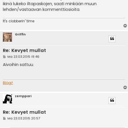
ikinä lukeko iltapaskojen, saati minkään muun
lehden/vastaavan kommenttiosioita.
It's clobberin' time
Griffin
Re: Kevyet mullat
V
Ma 23.03.2015 19:46
i
e
Aivoihin sattuu.
s
t
i
Blögi!
zemppari
Re: Kevyet mullat
V
Ma 23.03.2015 20:57
i
e