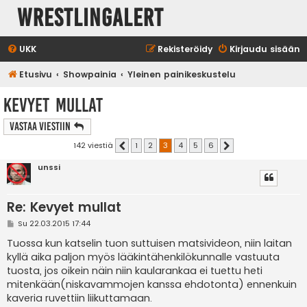
WrestlingAlert
UKK
Rekisteröidy
Kirjaudu sisään
Etusivu
Showpainia
Yleinen painikeskustelu
Kevyet mullat
Vastaa Viestiin
142 viestiä
1
2
3
4
5
6
Edellinen
Seuraava
unssi
Re: Kevyet mullat
V
Su 22.03.2015 17:44
i
e
Tuossa kun katselin tuon suttuisen matsivideon, niin laitan
s
kyllä aika paljon myös lääkintähenkilökunnalle vastuuta
t
i
tuosta, jos oikein näin niin kaularankaa ei tuettu heti
mitenkään(niskavammojen kanssa ehdotonta) ennenkuin
kaveria ruvettiin liikuttamaan.