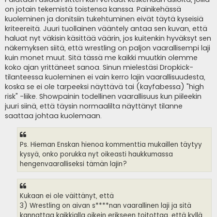
s
on jotain tekemistä toistensa kanssa. Painikehässä
t
i
kuoleminen ja donitsiin tukehtuminen eivät täytä kyseisiä
kriteereitä. Juuri tuollainen vääntely antaa sen kuvan, että
haluat nyt väkisin käsittää väärin, jos kuitenkin hyväksyt sen
näkemyksen siitä, että wrestling on paljon vaarallisempi laji
kuin monet muut. Sitä tässä me kaikki muutkin olemme
koko ajan yrittäneet sanoa. Sinun mielestäsi Dropkick-
tilanteessa kuoleminen ei vain kerro lajin vaarallisuudesta,
koska se ei ole tarpeeksi näyttävä tai (kayfabessa) "high
risk" -liike. Showpainin todellinen vaarallisuus kun piileekin
juuri siinä, että täysin normaalilta näyttänyt tilanne
saattaa johtaa kuolemaan.
Ps. Hieman Enskan hienoa kommenttia mukaillen täytyy
kysyä, onko porukka nyt oikeasti haukkumassa
hengenvaaralliseksi tämän lajin?
Kukaan ei ole väittänyt, että
3) Wrestling on aivan s****nan vaarallinen laji ja sitä
kannattaa kaikkialla oikein erikseen toitottaa, että kyllä