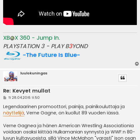
XB
X 360 - Jump In.
PLAYSTATION 3 - PLAY B
3
YOND
-The Future Is Blue-
luulokuningas
Re: Kevyet mullat
V
Ti 28.04.2015 11:50
i
e
Legendaarinen promoottori, painija, painikouluttaja ja
s
näyttelijä
, Verne Gagne, on kuollut 89 vuoden iässä.
t
i
Verne Gagnea ja hänen American Wrestling Associationia
voidaan osaksi kiittää Hulkamanian synnystä ja WWF:n 80-
luvun kultavuosista, sillä Vince McMahon "varasti" ison osan