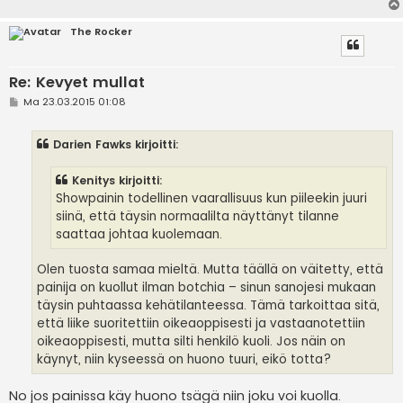
The Rocker
Re: Kevyet mullat
V
Ma 23.03.2015 01:08
i
e
s
Darien Fawks kirjoitti:
t
i
Kenitys kirjoitti:
Showpainin todellinen vaarallisuus kun piileekin juuri
siinä, että täysin normaalilta näyttänyt tilanne
saattaa johtaa kuolemaan.
Olen tuosta samaa mieltä. Mutta täällä on väitetty, että
painija on kuollut ilman botchia – sinun sanojesi mukaan
täysin puhtaassa kehätilanteessa. Tämä tarkoittaa sitä,
että liike suoritettiin oikeaoppisesti ja vastaanotettiin
oikeaoppisesti, mutta silti henkilö kuoli. Jos näin on
käynyt, niin kyseessä on huono tuuri, eikö totta?
No jos painissa käy huono tsägä niin joku voi kuolla.