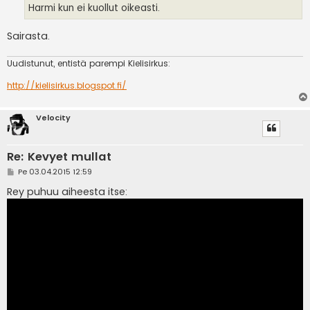
i
Harmi kun ei kuollut oikeasti.
Sairasta.
Uudistunut, entistä parempi Kielisirkus:
http://kielisirkus.blogspot.fi/
Velocity
Re: Kevyet mullat
V
Pe 03.04.2015 12:59
i
e
Rey puhuu aiheesta itse:
s
t
i