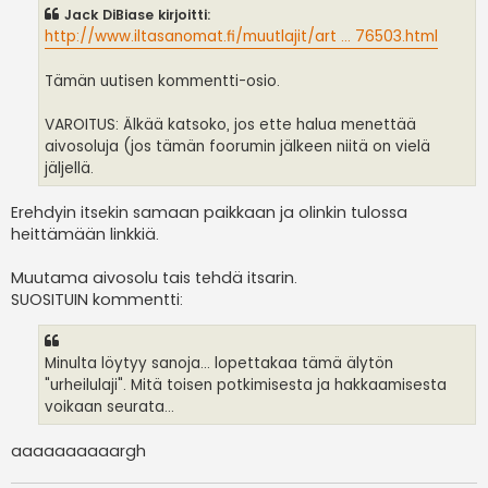
s
Jack DiBiase kirjoitti:
t
i
http://www.iltasanomat.fi/muutlajit/art ... 76503.html
Tämän uutisen kommentti-osio.
VAROITUS: Älkää katsoko, jos ette halua menettää
aivosoluja (jos tämän foorumin jälkeen niitä on vielä
jäljellä.
Erehdyin itsekin samaan paikkaan ja olinkin tulossa
heittämään linkkiä.
Muutama aivosolu tais tehdä itsarin.
SUOSITUIN kommentti:
Minulta löytyy sanoja... lopettakaa tämä älytön
"urheilulaji". Mitä toisen potkimisesta ja hakkaamisesta
voikaan seurata...
aaaaaaaaaargh