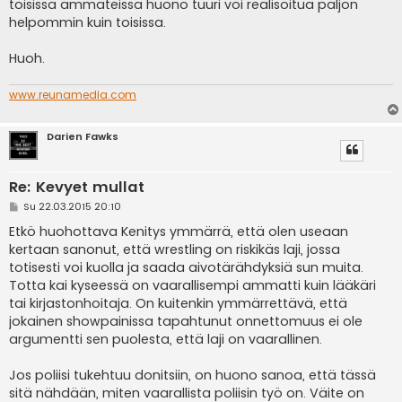
toisissa ammateissa huono tuuri voi realisoitua paljon
helpommin kuin toisissa.
Huoh.
www.reunamedia.com
Darien Fawks
Re: Kevyet mullat
V
Su 22.03.2015 20:10
i
e
Etkö huohottava Kenitys ymmärrä, että olen useaan
s
kertaan sanonut, että wrestling on riskikäs laji, jossa
t
i
totisesti voi kuolla ja saada aivotärähdyksiä sun muita.
Totta kai kyseessä on vaarallisempi ammatti kuin lääkäri
tai kirjastonhoitaja. On kuitenkin ymmärrettävä, että
jokainen showpainissa tapahtunut onnettomuus ei ole
argumentti sen puolesta, että laji on vaarallinen.
Jos poliisi tukehtuu donitsiin, on huono sanoa, että tässä
sitä nähdään, miten vaarallista poliisin työ on. Väite on