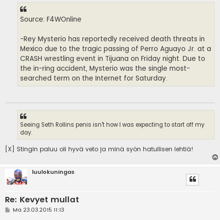
Source: F4WOnline
-Rey Mysterio has reportedly received death threats in
Mexico due to the tragic passing of Perro Aguayo Jr. at a
CRASH wrestling event in Tijuana on Friday night. Due to
the in-ring accident, Mysterio was the single most-
searched term on the Internet for Saturday.
Seeing Seth Rollins penis isn't how I was expecting to start off my
day.
[X] Stingin paluu oli hyvä veto ja minä syön hatullisen lehtiä!
luulokuningas
Re: Kevyet mullat
V
Ma 23.03.2015 11:13
i