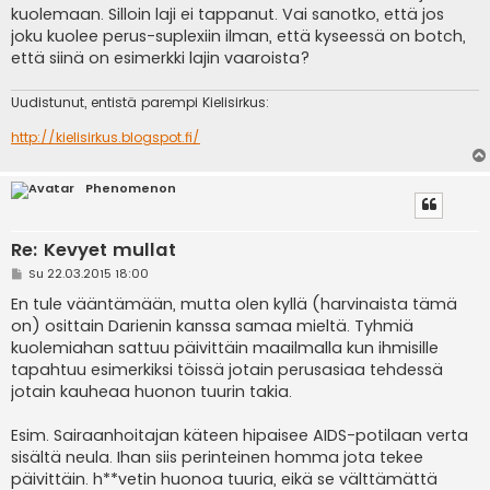
kuolemaan. Silloin laji ei tappanut. Vai sanotko, että jos
joku kuolee perus-suplexiin ilman, että kyseessä on botch,
että siinä on esimerkki lajin vaaroista?
Uudistunut, entistä parempi Kielisirkus:
http://kielisirkus.blogspot.fi/
Phenomenon
Re: Kevyet mullat
V
Su 22.03.2015 18:00
i
e
En tule vääntämään, mutta olen kyllä (harvinaista tämä
s
on) osittain Darienin kanssa samaa mieltä. Tyhmiä
t
i
kuolemiahan sattuu päivittäin maailmalla kun ihmisille
tapahtuu esimerkiksi töissä jotain perusasiaa tehdessä
jotain kauheaa huonon tuurin takia.
Esim. Sairaanhoitajan käteen hipaisee AIDS-potilaan verta
sisältä neula. Ihan siis perinteinen homma jota tekee
päivittäin. h**vetin huonoa tuuria, eikä se välttämättä