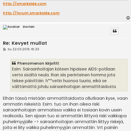
http://smarkside.com
http://forum.smarkside.com
Dorian
Re: Kevyet mullat
V
Su 22.03.2015 18:33
i
e
s
Phenomenon kirjoitti:
t
i
Esim. Sairaanhoitajan käteen hipaisee AIDS-potilaan
verta sisältä neula. Ihan siis perinteinen homma jota
tekee päivittäin. h**vetin huonoa tuuria, eikä se
välttämättä johdu sairaanhoitajan ammattitaidosta.
Eihän tässä mistään ammattitaidosta ollutkaan kyse, vaan
ammatin riskeistä. Esim. tuo on ihan oikea riski
sairaanhoitajan ammatissa vaikka ei tosiaan kovin usein
realisoidu. Sen sijaan tuo ei ammattiin liittyvä riski vaikkapa
puhelimyyjälle -> sairaanhoitajan ammattiin liittyy riskejä,
joita ei liity vaikka puhelinmyyjän ammattiin. Vrt painiin