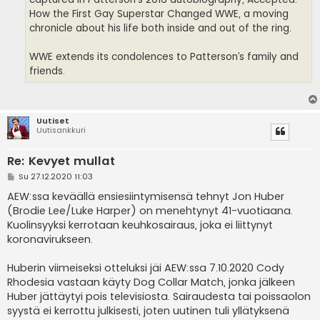
How the First Gay Superstar Changed WWE, a moving
chronicle about his life both inside and out of the ring.
WWE extends its condolences to Patterson’s family and
friends.
Uutiset
Uutisankkuri
Re: Kevyet mullat
V
Su 27.12.2020 11:03
i
e
AEW:ssa keväällä ensiesiintymisensä tehnyt Jon Huber
s
(Brodie Lee/Luke Harper) on menehtynyt 41-vuotiaana.
t
i
Kuolinsyyksi kerrotaan keuhkosairaus, joka ei liittynyt
koronavirukseen.
Huberin viimeiseksi otteluksi jäi AEW:ssa 7.10.2020 Cody
Rhodesia vastaan käyty Dog Collar Match, jonka jälkeen
Huber jättäytyi pois televisiosta. Sairaudesta tai poissaolon
syystä ei kerrottu julkisesti, joten uutinen tuli yllätyksenä