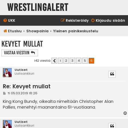
WrestlingAlert
UKK
Rekisteröidy
Kirjaudu sisään
Etusivu
Showpainia
Yleinen painikeskustelu
Kevyet mullat
Vastaa Viestiin
142 viestiä
1
2
3
4
5
6
Edellinen
Uutiset
Uutisankkuri
Re: Kevyet mullat
V
Ti 05.03.2019 18:26
i
e
King Kong Bundy, oikealta nimeltään Christopher Alan
s
Pallies, menehtyi maanantaina 61-vuotiaana.
t
i
Uutiset
Uutisankkuri