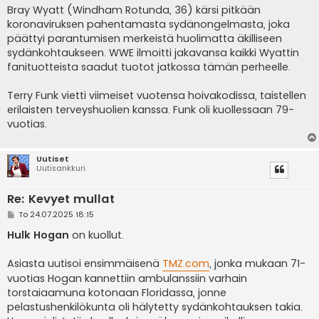
Bray Wyatt (Windham Rotunda, 36) kärsi pitkään
koronaviruksen pahentamasta sydänongelmasta, joka
päättyi parantumisen merkeistä huolimatta äkilliseen
sydänkohtaukseen. WWE ilmoitti jakavansa kaikki Wyattin
fanituotteista saadut tuotot jatkossa tämän perheelle.
Terry Funk vietti viimeiset vuotensa hoivakodissa, taistellen
erilaisten terveyshuolien kanssa. Funk oli kuollessaan 79-
vuotias.
Uutiset
Uutisankkuri
Re: Kevyet mullat
V
To 24.07.2025 18:15
i
e
Hulk Hogan
on kuollut.
s
t
i
Asiasta uutisoi ensimmäisenä
TMZ.com
, jonka mukaan 71-
vuotias Hogan kannettiin ambulanssiin varhain
torstaiaamuna kotonaan Floridassa, jonne
pelastushenkilökunta oli hälytetty sydänkohtauksen takia.