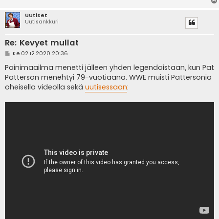
Uutiset
Uutisankkuri
Re: Kevyet mullat
V
Ke 02.12.2020 20:36
i
e
Painimaailma menetti jälleen yhden legendoistaan, kun Pat
s
Patterson menehtyi 79-vuotiaana. WWE muisti Pattersonia
t
i
oheisella videolla sekä
uutisessaan
: