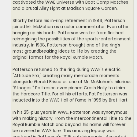
captivated the WWE Universe with Boot Camp Matches
and a brutal Alley Fight at Madison Square Garden.
Shortly before his in-ring retirement in 1984, Patterson
joined Mr. McMahon as a color commentator. Even after
hanging up his boots, Patterson was far from finished
reimagining the possibilities of the sports-entertainment
industry. In 1988, Patterson brought one of the ring’s
most groundbreaking ideas to life by creating the
original format for the Royal Rumble Match.
Patterson returned to the ring during WWE's electric
"Attitude Era," creating many memorable moments
alongside Gerald Brisco as one of Mr. McMahon's hilarious
"Stooges." Patterson even pinned Crash Holly to claim
the Hardcore Title. For all his efforts, Pat Patterson was
inducted into the WWE Hall of Fame in 1996 by Bret Hart.
In his 25-plus years in WWE, Patterson was synonymous
with making history. From the Intercontinental Title to the
Royal Rumble Match and beyond, his name will forever
be revered in WWE lore. This amazing legacy was
captured in Patterson's 2016 autobiography, Accepted: