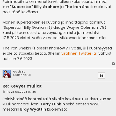
e
Painimaailma on menettänyt jälleen kaksi suurta nimeä,
s
kun
"Superstar" Billy Graham
ja
The Iron Sheik
nukkuivat
t
i
pois tänä keväänä.
Monen supertähden esikuvana ja innoittajana toiminut
"Superstar" Billy Graham (Eldridge Wayne Coleman, 79)
kärsi pitkään useista terveysongelmista ja menehtyi
17.5.2023 vietettyään viimeiset viikkonsa teho-osastolla.
The Iron Sheikin (Hossein Khosrow Ali Vaziri, 81) kuolinsyystä
ei ole toistaiseksi tietoa. Sheikin
virallinen Twitter-tili
vahvisti
uutisen 7.6.2023.
Uutiset
Uutisankkuri
Re: Kevyet mullat
V
Pe 25.08.2023 07:35
i
e
Painiyhteisöä kohtasi tällä viikolla kaksi suru-uutista, kun se
s
kuuli hardcore-ikoni
Terry Funkin
sekä entisen WWE-
t
i
mestarin
Bray Wyattin
kuolemista.