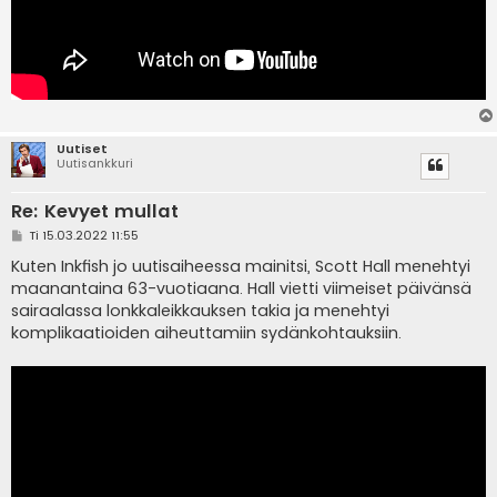
Uutiset
Uutisankkuri
Re: Kevyet mullat
V
Ti 15.03.2022 11:55
i
e
Kuten Inkfish jo uutisaiheessa mainitsi, Scott Hall menehtyi
s
maanantaina 63-vuotiaana. Hall vietti viimeiset päivänsä
t
i
sairaalassa lonkkaleikkauksen takia ja menehtyi
komplikaatioiden aiheuttamiin sydänkohtauksiin.