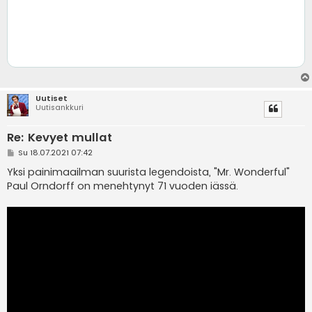
Uutiset
Uutisankkuri
Re: Kevyet mullat
V
Su 18.07.2021 07:42
i
e
Yksi painimaailman suurista legendoista, "Mr. Wonderful"
s
Paul Orndorff on menehtynyt 71 vuoden iässä.
t
i