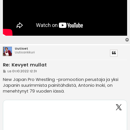
Uutiset
Uutisankkuri
Re: Kevyet mullat
V
La 01.10.2022 12:31
i
e
New Japan Pro Wrestling -promootion perustaja ja yksi
s
Japanin suurimmista painitähdistä, Antonio Inoki, on
t
i
menehtynyt 79 vuoden iässä.