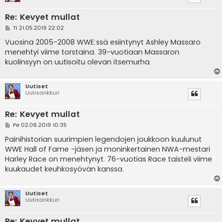
Re: Kevyet mullat
V
Ti 21.05.2019 22:02
i
e
Vuosina 2005-2008 WWE:ssä esiintynyt Ashley Massaro
s
menehtyi viime torstaina. 39-vuotiaan Massaron
t
i
kuolinsyyn on uutisoitu olevan itsemurha.
Uutiset
Uutisankkuri
Re: Kevyet mullat
V
Pe 02.08.2019 10:35
i
e
Painihistorian suurimpien legendojen joukkoon kuulunut
s
WWE Hall of Fame -jäsen ja moninkertainen NWA-mestari
t
i
Harley Race on menehtynyt. 76-vuotias Race taisteli viime
kuukaudet keuhkosyövän kanssa.
Uutiset
Uutisankkuri
Re: Kevyet mullat