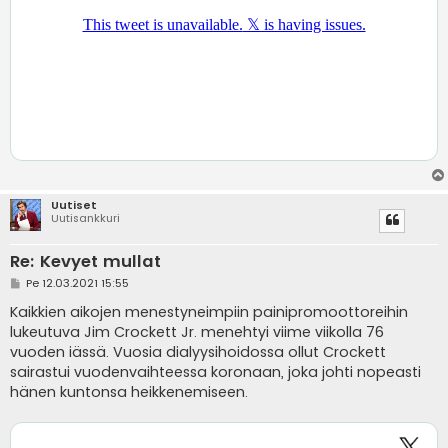
Uutiset
Uutisankkuri
Re: Kevyet mullat
V
Pe 12.03.2021 15:55
i
e
Kaikkien aikojen menestyneimpiin painipromoottoreihin
s
lukeutuva Jim Crockett Jr. menehtyi viime viikolla 76
t
i
vuoden iässä. Vuosia dialyysihoidossa ollut Crockett
sairastui vuodenvaihteessa koronaan, joka johti nopeasti
hänen kuntonsa heikkenemiseen.