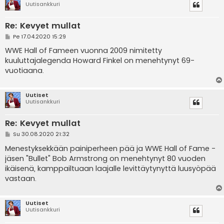
Uutisankkuri
Re: Kevyet mullat
V
Pe 17.04.2020 15:29
i
e
WWE Hall of Fameen vuonna 2009 nimitetty
s
kuuluttajalegenda Howard Finkel on menehtynyt 69-
t
i
vuotiaana.
Uutiset
Uutisankkuri
Re: Kevyet mullat
V
Su 30.08.2020 21:32
i
e
Menestyksekkään painiperheen pää ja WWE Hall of Fame -
s
jäsen "Bullet" Bob Armstrong on menehtynyt 80 vuoden
t
i
ikäisenä, kamppailtuaan laajalle levittäytynyttä luusyöpää
vastaan.
Uutiset
Uutisankkuri