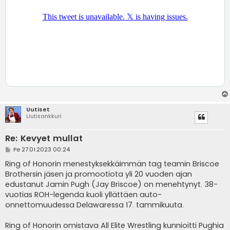
Uutiset
Uutisankkuri
Re: Kevyet mullat
V
Pe 27.01.2023 00:24
i
e
Ring of Honorin menestyksekkäimmän tag teamin Briscoe
s
Brothersin jäsen ja promootiota yli 20 vuoden ajan
t
i
edustanut Jamin Pugh (Jay Briscoe) on menehtynyt. 38-
vuotias ROH-legenda kuoli yllättäen auto-
onnettomuudessa Delawaressa 17. tammikuuta.
Ring of Honorin omistava All Elite Wrestling kunnioitti Pughia