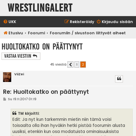
WrestlingAlert
UKK
Rekisteröidy
Kirjaudu sisään
Etusivu
Foorumi
Foorumiin / sivustoon liittyvät aiheet
Huoltokatko on päättynyt
Vastaa Viestiin
45 viestiä
1
2
Edellinen
ViiZei
Re: Huoltokatko on päättynyt
V
Su 19.11.2017 01:19
i
e
s
TM kirjoitti:
t
i
Edit: Ja nyt kun tarkemmin mietin niin tämä voisi
toisaalta olla ihan hyväkin hetki pistää foorumin alusta
uusiksi, etenkin kun osa modatuista ominaisuuksista