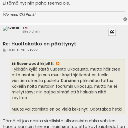
Ei tämä nyt niin paha teema ole.
We need CM Punk!
TM
Site Admin
Re: Huoltokatko on päättynyt
V
La 06.01.2018 15:22
i
e
s
Ravenwood
kirjoitti:
t
i
Tykkään kyllä tästä uudesta ulkoasusta, mutta häiritsee
että avatarit ja nuo muut käyttäjätiedot on tuolla
viestien oikealla puolella. Kai siihen pikkuhiljaa tottuu.
Kokeilin noita muitakin foorumin ulkoasuja, mutta ne ei
miellyttänyt niin paljoa silmää että haluaisin niitä
käyttää.
Muuta valittamista en oo vielä keksinyt. Odottakaa hetki.
Tämä oli joo noista virallisista ulkoasuista ehkä vähiten
huono, samoin hieman häiritsee tuo että käyttäjätiedot on