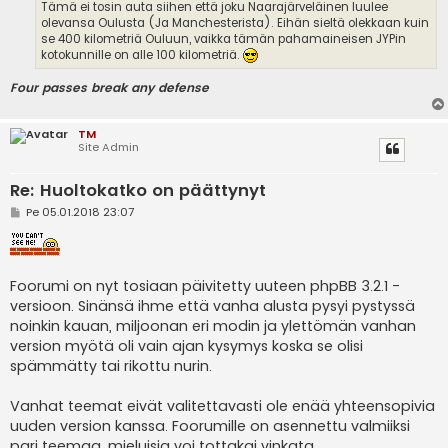
Tämä ei tosin auta siihen että joku Naarajärveläinen luulee
olevansa Oulusta (Ja Manchesterista). Eihän sieltä olekkaan kuin
se 400 kilometriä Ouluun, vaikka tämän pahamaineisen JYPin
kotokunnille on alle 100 kilometriä.
Four passes break any defense
TM
Site Admin
Re: Huoltokatko on päättynyt
V
Pe 05.01.2018 23:07
i
e
s
t
i
Foorumi on nyt tosiaan päivitetty uuteen phpBB 3.2.1 -
versioon. Sinänsä ihme että vanha alusta pysyi pystyssä
noinkin kauan, miljoonan eri modin ja ylettömän vanhan
version myötä oli vain ajan kysymys koska se olisi
spämmätty tai rikottu nurin.
Vanhat teemat eivät valitettavasti ole enää yhteensopivia
uuden version kanssa. Foorumille on asennettu valmiiksi
pari teemaa, mieluisia voi tottakai vinkata