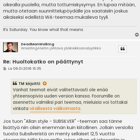
oikealla puolella, mutta tottumiskysymys. En lupaa mitään,
mutta otetaan suunnittelupöydälle jos saataisiin joskus
aikaiseksi edellistä WA-teemaa mukaileva tyyli.
It's
Saturday. You know what that means.
DeadManWalking
WrestlingAlertin johtava jääkiekkoanalyytikko
Re: Huoltokatko on päättynyt
V
La 06.01.2018 15:35
i
e
s
TM
kirjoitti:
t
i
Vanhat teemat eivät valitettavasti ole enää
yhteensopivia uuden version kanssa. Foorumille on
asennettu valmiiksi pari teemaa, mieluisia voi tottakai
vinkata
virallisesta valikoimasta
.
Jos tuon "Allan style - SUBSILVER" -teeman saa tänne
lisättyä niin olisin enemmän kuin kiitollinen. Jollain versiolla
tuosta Subsilveristä on menty sellaiset 12,5 vuotta