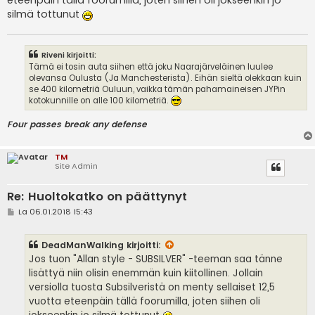
eteenpäin tällä foorumilla, joten siihen oli jokseenkin jo
silmä tottunut
Riveni kirjoitti:
Tämä ei tosin auta siihen että joku Naarajärveläinen luulee
olevansa Oulusta (Ja Manchesterista). Eihän sieltä olekkaan kuin
se 400 kilometriä Ouluun, vaikka tämän pahamaineisen JYPin
kotokunnille on alle 100 kilometriä.
Four passes break any defense
TM
Site Admin
Re: Huoltokatko on päättynyt
V
La 06.01.2018 15:43
i
e
s
DeadManWalking
kirjoitti:
t
i
Jos tuon "Allan style - SUBSILVER" -teeman saa tänne
lisättyä niin olisin enemmän kuin kiitollinen. Jollain
versiolla tuosta Subsilveristä on menty sellaiset 12,5
vuotta eteenpäin tällä foorumilla, joten siihen oli