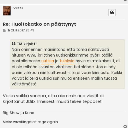
ViiZei
Re: Huoltokatko on päättynyt
V
Ti 21.11.2017 23:43
i
e
s
TM kirjoitti:
t
i
Näin ohimennen mainintana että tämä nähtävästi
hitusen WWE-kriittinen uutisankkurimme pyörii täällä
postailemassa
uutisia
ja
tuloksia
hyvin osa-aikaisesti, eli
ei ole mikään sivuston virallinen tietolähde. Jos ei näy
pariin viikkoon niin luultavasti sitä ei vaan kiinnosta. Kaikki
voivat laitella uutisia sun muita entiseen malliin tuosta
välittämättä.
Voisin vaikka vannoa, että aiemmin nuo viestit oli
kirjoittanut JDib. Ilmeisesti muisti tekee tepposet.
Big Show ja Kane
Make wrestlingalert rage again