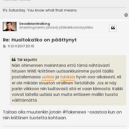
It's
Saturday. You know what that means.
DeadManWalking
WrestlingAlertin johtava jääkiekkoanalyytikko
Re: Huoltokatko on päättynyt
V
Ti 21.11.2017 20:10
i
e
s
TM kirjoitti:
t
i
Näin ohimennen mainintana että tämä nähtävästi
hitusen WWE-kriittinen uutisankkurimme pyörii täällä
postailemassa
uutisia
ja
tuloksia
hyvin osa-aikaisesti, eli
ei ole mikään sivuston virallinen tietolähde. Jos ei näy
pariin viikkoon niin luultavasti sitä ei vaan kiinnosta. Kaikki
voivat laitella uutisia sun muita entiseen malliin tuosta
välittämättä.
Taitaa olla muutenkin jotain #fakenews -osastoa kun on
niin kriittinen tuotetta kohtaan.