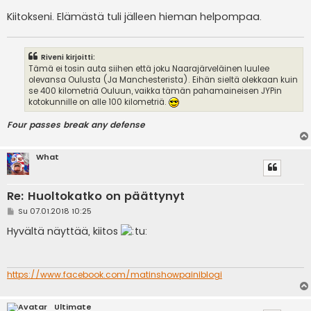
Kiitokseni. Elämästä tuli jälleen hieman helpompaa.
Riveni kirjoitti:
Tämä ei tosin auta siihen että joku Naarajärveläinen luulee
olevansa Oulusta (Ja Manchesterista). Eihän sieltä olekkaan kuin
se 400 kilometriä Ouluun, vaikka tämän pahamaineisen JYPin
kotokunnille on alle 100 kilometriä.
Four passes break any defense
What
Re: Huoltokatko on päättynyt
V
Su 07.01.2018 10:25
i
e
Hyvältä näyttää, kiitos
s
t
i
https://www.facebook.com/matinshowpainiblogi
Ultimate