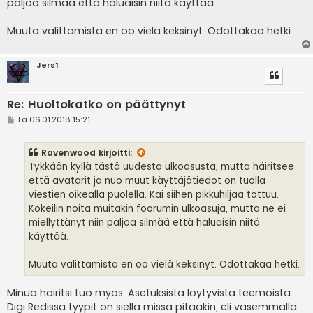
paljoa silmää että haluaisin niitä käyttää.
Muuta valittamista en oo vielä keksinyt. Odottakaa hetki.
Jers1
Re: Huoltokatko on päättynyt
V
La 06.01.2018 15:21
i
e
s
Ravenwood
kirjoitti:
t
i
Tykkään kyllä tästä uudesta ulkoasusta, mutta häiritsee
että avatarit ja nuo muut käyttäjätiedot on tuolla
viestien oikealla puolella. Kai siihen pikkuhiljaa tottuu.
Kokeilin noita muitakin foorumin ulkoasuja, mutta ne ei
miellyttänyt niin paljoa silmää että haluaisin niitä
käyttää.
Muuta valittamista en oo vielä keksinyt. Odottakaa hetki.
Minua häiritsi tuo myös. Asetuksista löytyvistä teemoista
Digi Redissä tyypit on siellä missä pitääkin, eli vasemmalla.