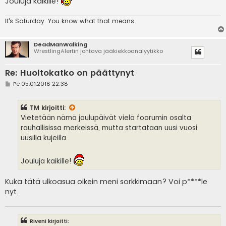
Jouluja kaikille!
It's
Saturday. You know what that means.
DeadManWalking
WrestlingAlertin johtava jääkiekkoanalyytikko
Re: Huoltokatko on päättynyt
V
Pe 05.01.2018 22:38
i
e
s
TM
kirjoitti:
t
i
Vietetään nämä joulupäivät vielä foorumin osalta
rauhallisissa merkeissä, mutta startataan uusi vuosi
uusilla kujeilla.
Jouluja kaikille!
Kuka tätä ulkoasua oikein meni sorkkimaan? Voi p****le
nyt.
Riveni kirjoitti: