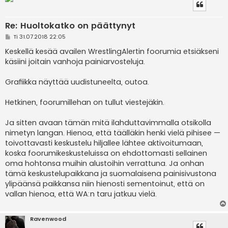
Re: Huoltokatko on päättynyt
V
Ti 31.07.2018 22:05
i
e
Keskellä kesää availen WrestlingAlertin foorumia etsiäkseni
s
käsiini joitain vanhoja painiarvosteluja.
t
i
Grafiikka näyttää uudistuneelta, outoa.
Hetkinen, foorumillehan on tullut viestejäkin.
Ja sitten avaan tämän mitä ilahduttavimmalla otsikolla
nimetyn langan. Hienoa, että täälläkin henki vielä pihisee —
toivottavasti keskustelu hiljallee lähtee aktivoitumaan,
koska foorumikeskusteluissa on ehdottomasti sellainen
oma hohtonsa muihin alustoihin verrattuna. Ja onhan
tämä keskustelupaikkana ja suomalaisena painisivustona
ylipäänsä paikkansa niin hienosti sementoinut, että on
vallan hienoa, että WA:n taru jatkuu vielä.
Ravenwood