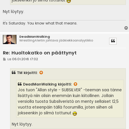
jokseenkin jo silmä tottunut
Nyt löytyy.
It's
Saturday. You know what that means.
DeadManWalking
WrestlingAlertin johtava jääkiekkoanalyytikko
Re: Huoltokatko on päättynyt
V
La 06.01.2018 17:02
i
e
s
TM
kirjoitti:
t
i
DeadManWalking
kirjoitti:
Jos tuon "Allan style - SUBSILVER" -teeman saa tänne
lisättyä niin olisin enemmän kuin kiitollinen. Jollain
versiolla tuosta Subsilveristä on menty sellaiset 12,5
vuotta eteenpäin tällä foorumilla, joten siihen oli
jokseenkin jo silmä tottunut
Nyt löytyy.