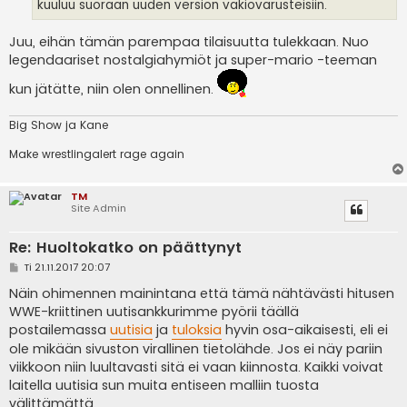
kuuluu suoraan uuden version vakiovarusteisiin.
Juu, eihän tämän parempaa tilaisuutta tulekkaan. Nuo
legendaariset nostalgiahymiöt ja super-mario -teeman
kun jätätte, niin olen onnellinen.
Big Show ja Kane
Make wrestlingalert rage again
TM
Site Admin
Re: Huoltokatko on päättynyt
V
Ti 21.11.2017 20:07
i
e
Näin ohimennen mainintana että tämä nähtävästi hitusen
s
WWE-kriittinen uutisankkurimme pyörii täällä
t
i
postailemassa
uutisia
ja
tuloksia
hyvin osa-aikaisesti, eli ei
ole mikään sivuston virallinen tietolähde. Jos ei näy pariin
viikkoon niin luultavasti sitä ei vaan kiinnosta. Kaikki voivat
laitella uutisia sun muita entiseen malliin tuosta
välittämättä.