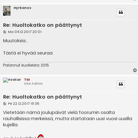
Hyrkanos
Re: Huoltokatko on päättynyt
V
Ma 04.12.2017 20:01
i
e
Muutoksia...
s
t
i
Tästä ei hyvää seuraa
Palannut kuolleista 2015
TM
Site Admin
Re: Huoltokatko on päättynyt
V
Pe 22.12.2017 19:38
i
e
Vietetään nämä joulupäivät vielä foorumin osalta
s
rauhallisissa merkeissä, mutta startataan uusi vuosi uusilla
t
i
kujeilla.