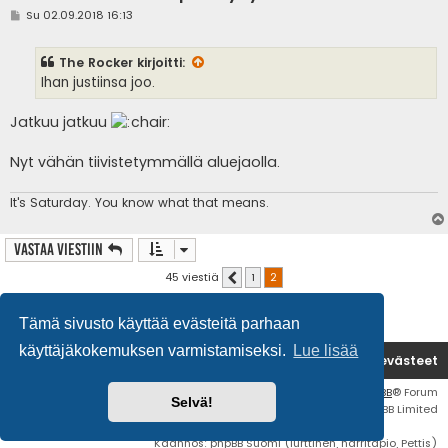
V
Su 02.09.2018 16:13
i
e
s
The Rocker
kirjoitti:
t
i
Ihan justiinsa joo.
Jatkuu jatkuu
Nyt vähän tiivistetymmällä aluejaolla.
It's
Saturday. You know what that means.
Vastaa Viestiin
45 viestiä
1
2
Edellinen
Tämä sivusto käyttää evästeitä parhaan
käyttäjäkokemuksen varmistamiseksi.
Lue lisää
Etusivu
Poista evästeet
Flat Style by
Ian Bradley
• Keskustelufoorumin ohjelmisto
phpBB
® Forum
Selvä!
Software © phpBB Limited
Käännös: phpBB Suomi (lurttinen, harritapio, Pettis)