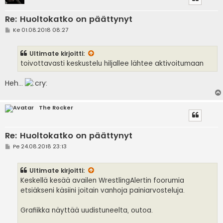
Re: Huoltokatko on päättynyt
V
Ke 01.08.2018 08:27
i
e
s
Ultimate
kirjoitti:
t
i
toivottavasti keskustelu hiljallee lähtee aktivoitumaan
Heh...
The Rocker
Re: Huoltokatko on päättynyt
V
Pe 24.08.2018 23:13
i
e
s
Ultimate
kirjoitti:
t
i
Keskellä kesää availen WrestlingAlertin foorumia
etsiäkseni käsiini joitain vanhoja painiarvosteluja.
Grafiikka näyttää uudistuneelta, outoa.