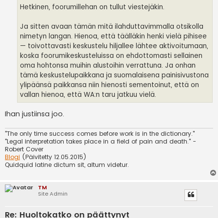
Hetkinen, foorumillehan on tullut viestejäkin.
Ja sitten avaan tämän mitä ilahduttavimmalla otsikolla
nimetyn langan. Hienoa, että täälläkin henki vielä pihisee
— toivottavasti keskustelu hiljallee lähtee aktivoitumaan,
koska foorumikeskusteluissa on ehdottomasti sellainen
oma hohtonsa muihin alustoihin verrattuna. Ja onhan
tämä keskustelupaikkana ja suomalaisena painisivustona
ylipäänsä paikkansa niin hienosti sementoinut, että on
vallan hienoa, että WA:n taru jatkuu vielä.
Ihan justiinsa joo.
"The only time success comes before work is in the dictionary."
"Legal interpretation takes place in a field of pain and death." -
Robert Cover
Blogi
(Päivitetty 12.05.2015)
Quidquid latine dictum sit, altum videtur.
TM
Site Admin
Re: Huoltokatko on päättynyt