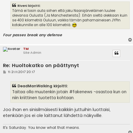
Riveni kirjoitti:
Tämä ei tosin auta siihen että joku Naarajärveläinen luulee
olevansa Oulusta (Ja Manchesterista). Eihän sieltä olekkaan kuin
se 400 kilometriä Ouluun, vaikka tämän pahamaineisen JYPin
kotokunnille on alle 100 kilometriä.
Four passes break any defense
TM
Site Admin
Re: Huoltokatko on päättynyt
V
Ti 21.11.2017 20:17
i
e
s
DeadManWalking kirjoitti:
t
i
Taitaa olla muutenkin jotain #fakenews -osastoa kun on
niin kriittinen tuotetta kohtaan.
Joo ihan en sinisilmäisesti kaikkiin juttuihin luottaisi,
etenkään jos ei ole laittanut lähdettä näkyville.
It's
Saturday. You know what that means.