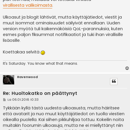
virallisesta valikoimasta
.
Ulkoasut ja blogit lähtivät, mutta käyttäjätiedot, viestit ja
muut isommat ominaisuudet säilyivät ennallaan. Uuden
version myötä tuli kaikennäköisiä QoL-parannuksia, kuten
esmes paljon fiksummat notifikaatiot ja tuki ihan virallisille
lisäosille.
Koettakaa selvitä
It's
Saturday. You know what that means.
Ravenwood
Re: Huoltokatko on päättynyt
V
La 06.01.2018 10:33
i
e
Tykkään kyllä tästä uudesta ulkoasusta, mutta häiritsee
s
että avatarit ja nuo muut käyttäjätiedot on tuolla viestien
t
i
oikealla puolella. Kai siihen pikkuhiljaa tottuu. Kokeilin noita
muitakin foorumin ulkoasuja, mutta ne ei miellyttänyt niin