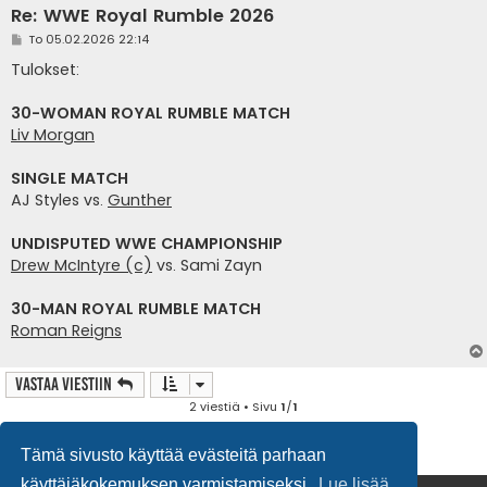
Re: WWE Royal Rumble 2026
V
To 05.02.2026 22:14
i
e
Tulokset:
s
t
i
30-WOMAN ROYAL RUMBLE MATCH
Liv Morgan
SINGLE MATCH
AJ Styles vs.
Gunther
UNDISPUTED WWE CHAMPIONSHIP
Drew McIntyre (c)
vs. Sami Zayn
30-MAN ROYAL RUMBLE MATCH
Roman Reigns
Vastaa Viestiin
2 viestiä • Sivu
1
/
1
Tämä sivusto käyttää evästeitä parhaan
käyttäjäkokemuksen varmistamiseksi.
Lue lisää