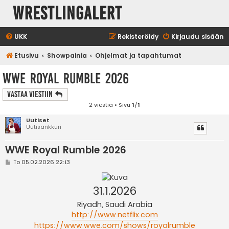
WrestlingAlert
UKK
Rekisteröidy
Kirjaudu sisään
Etusivu
Showpainia
Ohjelmat ja tapahtumat
WWE Royal Rumble 2026
Vastaa Viestiin
2 viestiä • Sivu
1
/
1
Uutiset
Uutisankkuri
WWE Royal Rumble 2026
V
To 05.02.2026 22:13
i
e
s
31.1.2026
t
i
Riyadh, Saudi Arabia
http://www.netflix.com
https://www.wwe.com/shows/royalrumble