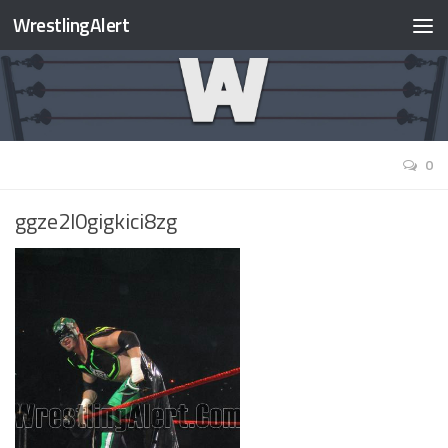
WrestlingAlert
0
ggze2l0gigkici8zg