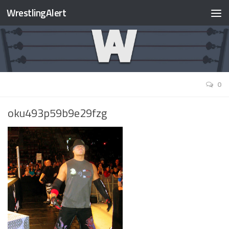
WrestlingAlert
0
oku493p59b9e29fzg