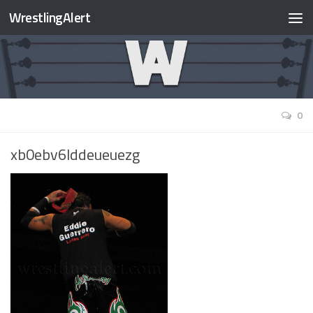
WrestlingAlert
0
xb0ebv6lddeueuezg