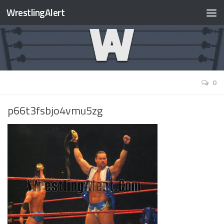
WrestlingAlert
0
p66t3fsbjo4vmu5zg