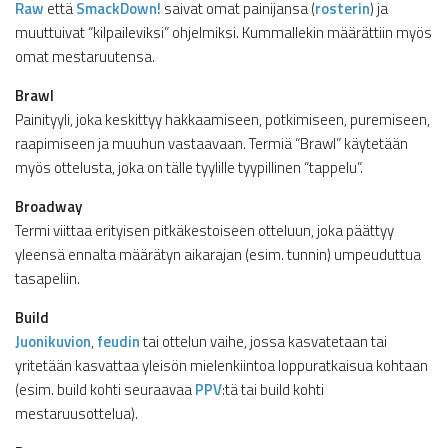
Raw
että
SmackDown!
saivat omat painijansa (
rosterin
) ja
muuttuivat “kilpaileviksi” ohjelmiksi. Kummallekin määrättiin myös
omat mestaruutensa.
Brawl
Painityyli, joka keskittyy hakkaamiseen, potkimiseen, puremiseen,
raapimiseen ja muuhun vastaavaan. Termiä “Brawl” käytetään
myös ottelusta, joka on tälle tyylille tyypillinen “tappelu”.
Broadway
Termi viittaa erityisen pitkäkestoiseen otteluun, joka päättyy
yleensä ennalta määrätyn aikarajan (esim. tunnin) umpeuduttua
tasapeliin.
Build
Juonikuvion
,
feudin
tai ottelun vaihe, jossa kasvatetaan tai
yritetään kasvattaa yleisön mielenkiintoa loppuratkaisua kohtaan
(esim. build kohti seuraavaa
PPV
:tä tai build kohti
mestaruusottelua).