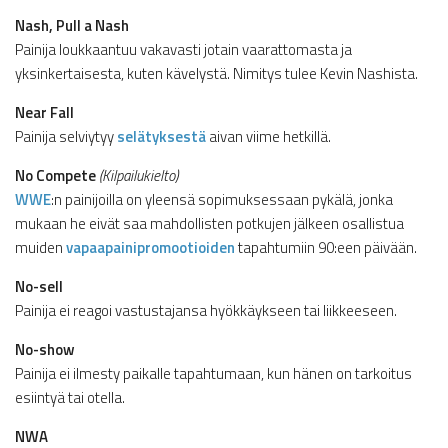
Nash, Pull a Nash
Painija loukkaantuu vakavasti jotain vaarattomasta ja
yksinkertaisesta, kuten kävelystä. Nimitys tulee Kevin Nashista.
Near Fall
Painija selviytyy
selätyksestä
aivan viime hetkillä.
No Compete
(Kilpailukielto)
WWE
:n painijoilla on yleensä sopimuksessaan pykälä, jonka
mukaan he eivät saa mahdollisten potkujen jälkeen osallistua
muiden
vapaapainipromootioiden
tapahtumiin 90:een päivään.
No-sell
Painija ei reagoi vastustajansa hyökkäykseen tai liikkeeseen.
No-show
Painija ei ilmesty paikalle tapahtumaan, kun hänen on tarkoitus
esiintyä tai otella.
NWA