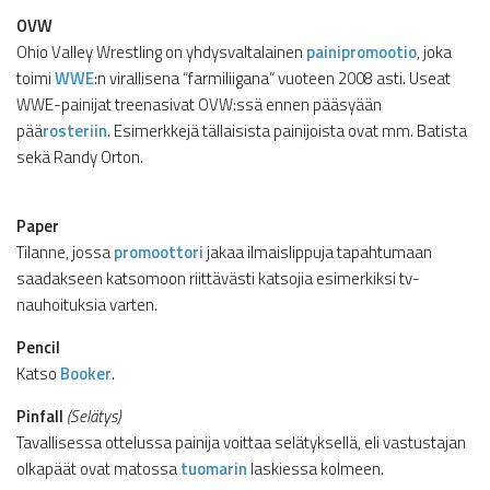
OVW
Ohio Valley Wrestling on yhdysvaltalainen
painipromootio
, joka
toimi
WWE
:n virallisena “farmiliigana” vuoteen 2008 asti. Useat
WWE-painijat treenasivat OVW:ssä ennen pääsyään
pää
rosteriin
. Esimerkkejä tällaisista painijoista ovat mm. Batista
sekä Randy Orton.
Paper
Tilanne, jossa
promoottori
jakaa ilmaislippuja tapahtumaan
saadakseen katsomoon riittävästi katsojia esimerkiksi tv-
nauhoituksia varten.
Pencil
Katso
Booker
.
Pinfall
(Selätys)
Tavallisessa ottelussa painija voittaa selätyksellä, eli vastustajan
olkapäät ovat matossa
tuomarin
laskiessa kolmeen.