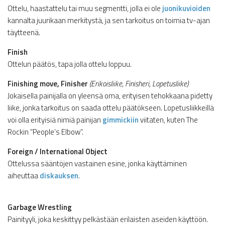
Ottelu, haastattelu tai muu segmentti, jolla ei ole
juonikuvioiden
kannalta juurikaan merkitystä, ja sen tarkoitus on toimia tv-ajan
täytteenä.
Finish
Ottelun päätös, tapa jolla ottelu loppuu.
Finishing move, Finisher
(Erikoisliike, Finisheri, Lopetusliike)
Jokaisella painijalla on yleensä oma, erityisen tehokkaana pidetty
liike, jonka tarkoitus on saada ottelu päätökseen. Lopetusliikkeillä
voi olla erityisiä nimiä painijan
gimmickiin
viitaten, kuten The
Rockin “People’s Elbow”.
Foreign / International Object
Ottelussa sääntöjen vastainen esine, jonka käyttäminen
aiheuttaa
diskauksen
.
Garbage Wrestling
Painityyli, joka keskittyy pelkästään erilaisten aseiden käyttöön.