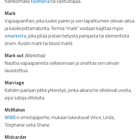
häiriköimällä
tuomaria
tai vastustajaa.
Mark
Vapaapainifani, joka luulee painin ja sen tapahtumien olevan aitoa
ja käsikirjoittamatonta. Termiä “mark” voidaan käyttää myös
smarkista
, joka pitää jostain tietystä painijasta tai elementistä
(esim. Austin mark tai blood mark).
Mark out
(Markittaa)
Nauttia vapaapainista sellaisenaan ja unohtaa sen olevan
lavastettua.
Marriage
Kahden painijan pitkä yhteistyö, jonka aikana he ottelevat useita,
jopa satoja otteluita.
McMahon
WWE
:n omistajaperhe, mukaan lukeutuvat Vince, Linda,
Stephanie sekä Shane.
Midcarder