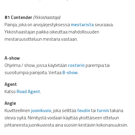
#1 Contender
(Ykköshaastaja)
Painija, joka on arvojärjestyksessä
mestarista
seuraava.
Ykköshaastajan paikka oikeuttaa mahdollisuuden
mestaruusotteluun mestaria vastaan.
A-show
Ohjelma / show, jossa käytetään
rosterin
parempia tai
suositumpia painijoita. Vertaa
B-show
.
Agent
Katso
Road Agent
.
Angle
Kuvitteellinen
juonikuvio
, joka selittää
feudin
tai
turnin
takana
olevia syitä. Nimitystä voidaan käyttää yksittäiseen otteluun
johtaneesta juonikuviosta aina vuosiin kestäviin kokonaisuuksiin.