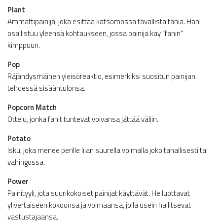
Plant
Ammattipainija, joka esittää katsomossa tavallista fania. Hän
osallistuu yleensä kohtaukseen, jossa painija käy “fanin”
kimppuun.
Pop
Räjähdysmäinen yleisöreaktio, esimerkiksi suositun painijan
tehdessä sisääntulonsa.
Popcorn Match
Ottelu, jonka fanit tuntevat voivansa jättää väliin.
Potato
Isku, joka menee perille liian suurella voimalla joko tahallisesti tai
vahingossa.
Power
Painityyli, jota suurikokoiset painijat käyttävät. He luottavat
ylivertaiseen kokoonsa ja voimaansa, jolla usein hallitsevat
vastustajaansa.