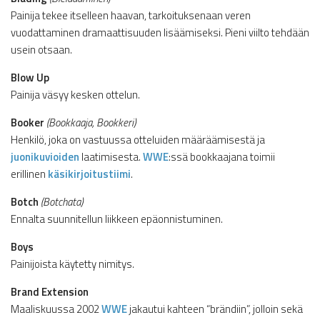
Painija tekee itselleen haavan, tarkoituksenaan veren
vuodattaminen dramaattisuuden lisäämiseksi. Pieni viilto tehdään
usein otsaan.
Blow Up
Painija väsyy kesken ottelun.
Booker
(Bookkaaja, Bookkeri)
Henkilö, joka on vastuussa otteluiden määräämisestä ja
juonikuvioiden
laatimisesta.
WWE
:ssä bookkaajana toimii
erillinen
käsikirjoitustiimi
.
Botch
(Botchata)
Ennalta suunnitellun liikkeen epäonnistuminen.
Boys
Painijoista käytetty nimitys.
Brand Extension
Maaliskuussa 2002
WWE
jakautui kahteen “brändiin”, jolloin sekä