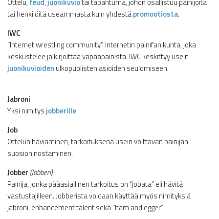
Ottelu,
feud
,
juonikuvio
tai tapahtuma, johon osallistuu painijoita
tai henkilöitä useammasta kuin yhdestä
promootiosta
.
IWC
“Internet wrestling community”. Internetin painifanikunta, joka
keskustelee ja kirjoittaa vapaapainista. IWC keskittyy usein
juonikuvioiden
ulkopuolisten asioiden seulomiseen.
Jabroni
Yksi nimitys
jobberille
.
Job
Ottelun häviäminen, tarkoituksena usein voittavan painijan
suosion nostaminen.
Jobber
(Jobberi)
Painija, jonka pääasiallinen tarkoitus on “jobata” eli hävitä
vastustajilleen. Jobberista voidaan käyttää myös nimityksiä
jabroni, enhancement talent sekä “ham and egger”.