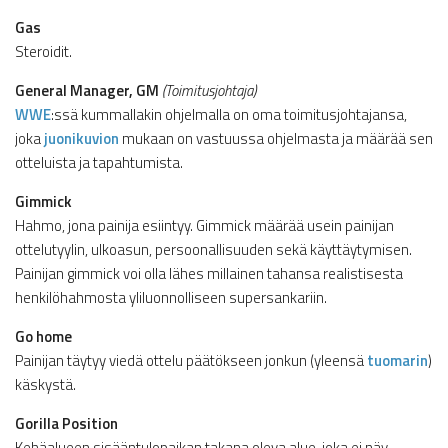
Gas
Steroidit.
General Manager, GM
(Toimitusjohtaja)
WWE
:ssä kummallakin ohjelmalla on oma toimitusjohtajansa,
joka
juonikuvion
mukaan on vastuussa ohjelmasta ja määrää sen
otteluista ja tapahtumista.
Gimmick
Hahmo, jona painija esiintyy. Gimmick määrää usein painijan
ottelutyylin, ulkoasun, persoonallisuuden sekä käyttäytymisen.
Painijan gimmick voi olla lähes millainen tahansa realistisesta
henkilöhahmosta yliluonnolliseen supersankariin.
Go home
Painijan täytyy viedä ottelu päätökseen jonkun (yleensä
tuomarin
)
käskystä.
Gorilla Position
Kehäalueen sisääntulopaikan takana oleva alue, joka ei näy