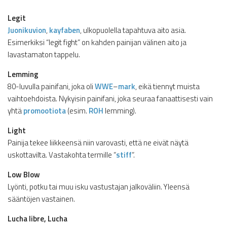
Legit
Juonikuvion
,
kayfaben
, ulkopuolella tapahtuva aito asia.
Esimerkiksi “legit fight” on kahden painijan välinen aito ja
lavastamaton tappelu.
Lemming
80-luvulla painifani, joka oli
WWE
–
mark
, eikä tiennyt muista
vaihtoehdoista. Nykyisin painifani, joka seuraa fanaattisesti vain
yhtä
promootiota
(esim.
ROH
lemming).
Light
Painija tekee liikkeensä niin varovasti, että ne eivät näytä
uskottavilta. Vastakohta termille “
stiff
“.
Low Blow
Lyönti, potku tai muu isku vastustajan jalkoväliin. Yleensä
sääntöjen vastainen.
Lucha libre, Lucha