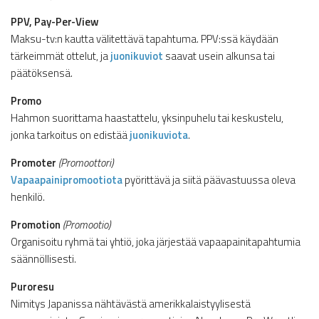
PPV, Pay-Per-View
Maksu-tv:n kautta välitettävä tapahtuma. PPV:ssä käydään
tärkeimmät ottelut, ja
juonikuviot
saavat usein alkunsa tai
päätöksensä.
Promo
Hahmon suorittama haastattelu, yksinpuhelu tai keskustelu,
jonka tarkoitus on edistää
juonikuviota
.
Promoter
(Promoottori)
Vapaapainipromootiota
pyörittävä ja siitä päävastuussa oleva
henkilö.
Promotion
(Promootio)
Organisoitu ryhmä tai yhtiö, joka järjestää vapaapainitapahtumia
säännöllisesti.
Puroresu
Nimitys Japanissa nähtävästä amerikkalaistyylisestä