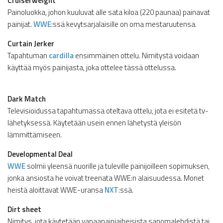
Cruiserweight
Painoluokka, johon kuuluvat alle sata kiloa (220 paunaa) painavat
painijat.
WWE
:ssä kevytsarjalaisille on oma mestaruutensa.
Curtain Jerker
Tapahtuman
cardilla
ensimmäinen ottelu. Nimitystä voidaan
käyttää myös painijasta, joka ottelee tässä ottelussa.
Dark Match
Televisioidussa tapahtumassa oteltava ottelu, jota ei esitetä tv-
lähetyksessä. Käytetään usein ennen lähetystä yleisön
lämmittämiseen.
Developmental Deal
WWE
solmii yleensä nuorille ja tuleville painijoilleen sopimuksen,
jonka ansiosta he voivat treenata WWE:n alaisuudessa. Monet
heistä aloittavat WWE-uransa
NXT
:ssä.
Dirt sheet
Nimitys, jota käytetään vapaapainiaiheisista sanomalehdistä tai