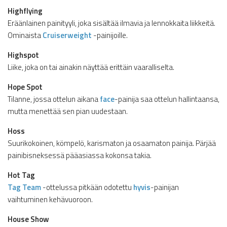
Highflying
Eräänlainen painityyli, joka sisältää ilmavia ja lennokkaita liikkeitä.
Ominaista
Cruiserweight
-painijoille.
Highspot
Liike, joka on tai ainakin näyttää erittäin vaaralliselta.
Hope Spot
Tilanne, jossa ottelun aikana
face
-painija saa ottelun hallintaansa,
mutta menettää sen pian uudestaan.
Hoss
Suurikokoinen, kömpelö, karismaton ja osaamaton painija. Pärjää
painibisneksessä pääasiassa kokonsa takia.
Hot Tag
Tag Team
-ottelussa pitkään odotettu
hyvis
-painijan
vaihtuminen kehävuoroon.
House Show