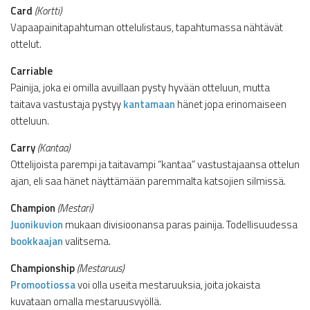
Card
(Kortti)
Vapaapainitapahtuman ottelulistaus, tapahtumassa nähtävät
ottelut.
Carriable
Painija, joka ei omilla avuillaan pysty hyvään otteluun, mutta
taitava vastustaja pystyy
kantamaan
hänet jopa erinomaiseen
otteluun.
Carry
(Kantaa)
Ottelijoista parempi ja taitavampi “kantaa” vastustajaansa ottelun
ajan, eli saa hänet näyttämään paremmalta katsojien silmissä.
Champion
(Mestari)
Juonikuvion
mukaan divisioonansa paras painija. Todellisuudessa
bookkaajan
valitsema.
Championship
(Mestaruus)
Promootiossa
voi olla useita mestaruuksia, joita jokaista
kuvataan omalla mestaruusvyöllä.