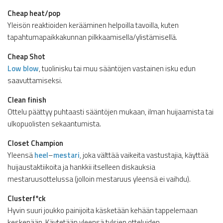
Cheap heat/pop
Yleisön reaktioiden kerääminen helpoilla tavoilla, kuten
tapahtumapaikkakunnan pilkkaamisella/ylistämisellä.
Cheap Shot
Low blow
, tuolinisku tai muu sääntöjen vastainen isku edun
saavuttamiseksi.
Clean finish
Ottelu päättyy puhtaasti sääntöjen mukaan, ilman huijaamista tai
ulkopuolisten sekaantumista.
Closet Champion
Yleensä
heel
–
mestari
, joka välttää vaikeita vastustajia, käyttää
huijaustaktiikoita ja hankkii itselleen diskauksia
mestaruusottelussa (jolloin mestaruus yleensä ei vaihdu).
Clusterf*ck
Hyvin suuri joukko painijoita käsketään kehään tappelemaan
keskenään. Käytetään yleensä tylsien otteluiden