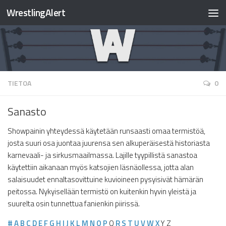
WrestlingAlert
TIETOA
0
Sanasto
Showpainin yhteydessä käytetään runsaasti omaa termistöä,
josta suuri osa juontaa juurensa sen alkuperäisestä historiasta
karnevaali- ja sirkusmaailmassa. Lajille tyypillistä sanastoa
käytettiin aikanaan myös katsojien läsnäollessa, jotta alan
salaisuudet ennaltasovittuine kuvioineen pysyisivät hämärän
peitossa. Nykyisellään termistö on kuitenkin hyvin yleistä ja
suurelta osin tunnettua fanienkin piirissä.
#
A
B
C
D
E
F
G
H
I
J
K
L
M
N
O
P
Q
R
S
T
U
V
W
X
Y Z