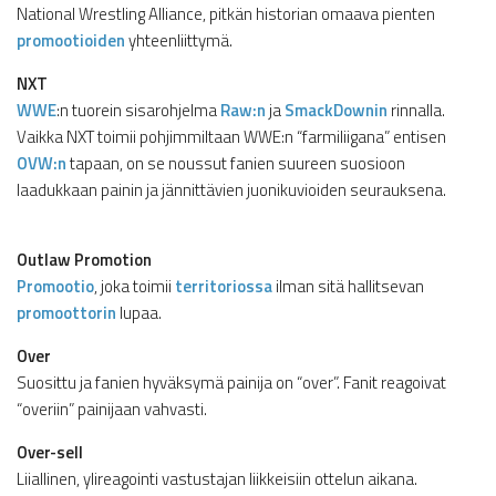
National Wrestling Alliance, pitkän historian omaava pienten
promootioiden
yhteenliittymä.
NXT
WWE
:n tuorein sisarohjelma
Raw:n
ja
SmackDownin
rinnalla.
Vaikka NXT toimii pohjimmiltaan WWE:n “farmiliigana” entisen
OVW:n
tapaan, on se noussut fanien suureen suosioon
laadukkaan painin ja jännittävien juonikuvioiden seurauksena.
Outlaw Promotion
Promootio
, joka toimii
territoriossa
ilman sitä hallitsevan
promoottorin
lupaa.
Over
Suosittu ja fanien hyväksymä painija on “over”. Fanit reagoivat
“overiin” painijaan vahvasti.
Over-sell
Liiallinen, ylireagointi vastustajan liikkeisiin ottelun aikana.