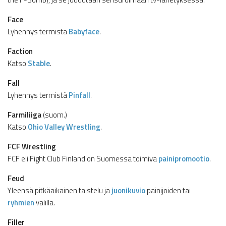
Face
Lyhennys termistä
Babyface
.
Faction
Katso
Stable
.
Fall
Lyhennys termistä
Pinfall
.
Farmiliiga
(suom.)
Katso
Ohio Valley Wrestling
.
FCF Wrestling
FCF eli Fight Club Finland on Suomessa toimiva
painipromootio
.
Feud
Yleensä pitkäaikainen taistelu ja
juonikuvio
painijoiden tai
ryhmien
välillä.
Filler