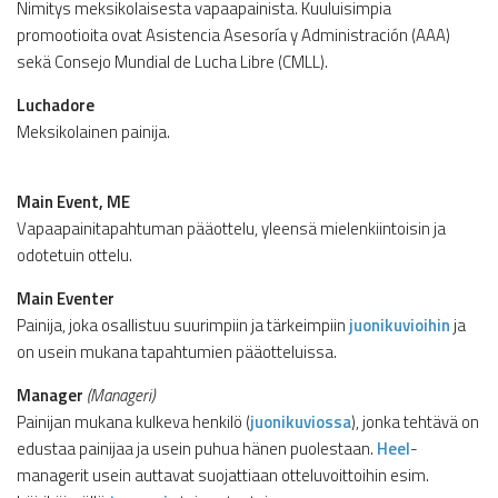
Nimitys meksikolaisesta vapaapainista. Kuuluisimpia
promootioita ovat Asistencia Asesoría y Administración (AAA)
sekä Consejo Mundial de Lucha Libre (CMLL).
Luchadore
Meksikolainen painija.
Main Event, ME
Vapaapainitapahtuman pääottelu, yleensä mielenkiintoisin ja
odotetuin ottelu.
Main Eventer
Painija, joka osallistuu suurimpiin ja tärkeimpiin
juonikuvioihin
ja
on usein mukana tapahtumien pääotteluissa.
Manager
(Manageri)
Painijan mukana kulkeva henkilö (
juonikuviossa
), jonka tehtävä on
edustaa painijaa ja usein puhua hänen puolestaan.
Heel
-
managerit usein auttavat suojattiaan otteluvoittoihin esim.