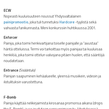
ECW
Nopeasti kuuluisuuteen noussut Yhdysvaltalainen
painipromootio
, joka tuli tunnetuksi
Hardcore
-tyylistä sekä
vahvasta fanikunnasta. Meni konkurssiin huhtikuussa 2001.
Enforcer
Painija, joka toimii henkivartijana toiselle painijalle ja “avustaa”
häntä otteluissa. Termi voi tarkoittaa myös painijaa tai kuuluisaa
henkilöä, joka toimii ottelun valvojana pitäen huolen, että sääntöjä
noudatetaan.
Entrance
(Sisääntulo)
Painijan saapuminen kehäalueelle, yleensä musiikein, videoin ja
ilotulituksin varustettuna.
F-Bomb
Painija käyttää nelikirjaimista kirosanaa promonsa aikana (drops
the F-Bomb), ja se joudutaan sensuroimaan tv-lähetyksessä.