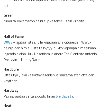
katsomoon.
Green
Nuori tai kokematon painija, joka tekee usein virheitä.
Hall of Fame
WWE
ylläpitää listaa, jolle kirjataan ansioituneiden WWE-
painijoiden nimiä. Listalta löytyy joukko vapaapainimaailman
legendoja aina Hulk Hoganista ja Andre The Giantista Antonio
Roccaan ja Harley Raceen.
Hardcore
Ottelutyyli, joka keskittyy aseiden ja raakamaisten otteiden
käyttöön.
Hardway
Painija vuotaa verta aidosti, ilman
bleidausta
.
Heat