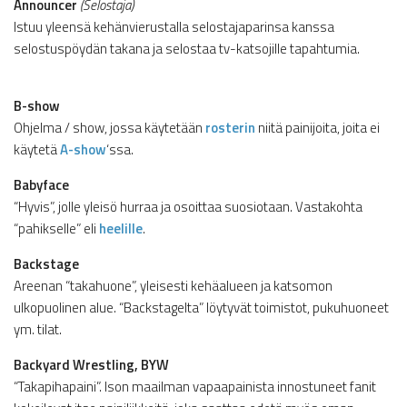
Announcer
(Selostaja)
Istuu yleensä kehänvierustalla selostajaparinsa kanssa
selostuspöydän takana ja selostaa tv-katsojille tapahtumia.
B-show
Ohjelma / show, jossa käytetään
rosterin
niitä painijoita, joita ei
käytetä
A-show
‘ssa.
Babyface
“Hyvis”, jolle yleisö hurraa ja osoittaa suosiotaan. Vastakohta
“pahikselle” eli
heelille
.
Backstage
Areenan “takahuone”, yleisesti kehäalueen ja katsomon
ulkopuolinen alue. “Backstagelta” löytyvät toimistot, pukuhuoneet
ym. tilat.
Backyard Wrestling, BYW
“Takapihapaini”. Ison maailman vapaapainista innostuneet fanit