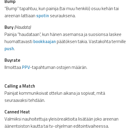
Bump
“Bump” tapahtuu, kun painija (tai muu henkilö) osuu kehän tai
areenan lattiaan
spotin
seurauksena.
Bury
(Haudata)
Painija “haudataan”, kun hänen asemansa ja suosionsa laskee
huomattavasti
bookkaajan
päätöksen takia. Vastakohta termille
push
.
Buyrate
Ilmoittaa
PPV
-tapahtuman ostojen määrän.
Calling a Match
Painijat kommunikoivat ottelun aikana ja sopivat, mitä
seuraavaksi tehdään.
Canned Heat
Valmiiksi nauhoitettuja yleisöreaktioita lisätään joko areenan
äänentoiston kautta tai tv-ohjelman editointivaiheessa.