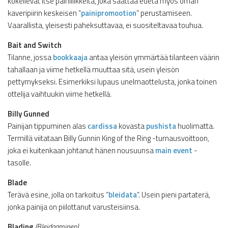
kokeilevat itse painiliikkeitä, joka saattaa edetä myös oman
kaveripiirin keskeisen “
painipromootion
” perustamiseen.
Vaarallista, yleisesti paheksuttavaa, ei suositeltavaa touhua.
Bait and Switch
Tilanne, jossa
bookkaaja
antaa yleisön ymmärtää tilanteen väärin
tahallaan ja viime hetkellä muuttaa sitä, usein yleisön
pettymykseksi. Esimerkiksi lupaus unelmaottelusta, jonka toinen
ottelija vaihtuukin viime hetkellä.
Billy Gunned
Painijan tippuminen alas
cardissa
kovasta
pushista
huolimatta.
Termillä viitataan Billy Gunnin King of the Ring -turnausvoittoon,
joka ei kuitenkaan johtanut hänen nousuunsa
main event
-
tasolle.
Blade
Terävä esine, jolla on tarkoitus “
bleidata
“. Usein pieni partaterä,
jonka painija on piilottanut varusteisiinsa.
Blading
(Bleidaaminen)