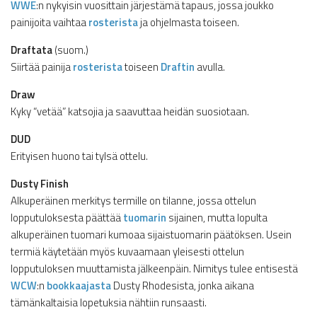
WWE
:n nykyisin vuosittain järjestämä tapaus, jossa joukko
painijoita vaihtaa
rosterista
ja ohjelmasta toiseen.
Draftata
(suom.)
Siirtää painija
rosterista
toiseen
Draftin
avulla.
Draw
Kyky “vetää” katsojia ja saavuttaa heidän suosiotaan.
DUD
Erityisen huono tai tylsä ottelu.
Dusty Finish
Alkuperäinen merkitys termille on tilanne, jossa ottelun
lopputuloksesta päättää
tuomarin
sijainen, mutta lopulta
alkuperäinen tuomari kumoaa sijaistuomarin päätöksen. Usein
termiä käytetään myös kuvaamaan yleisesti ottelun
lopputuloksen muuttamista jälkeenpäin. Nimitys tulee entisestä
WCW
:n
bookkaajasta
Dusty Rhodesista, jonka aikana
tämänkaltaisia lopetuksia nähtiin runsaasti.