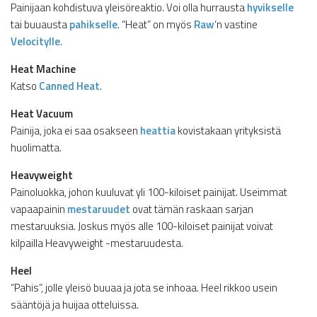
Painijaan kohdistuva yleisöreaktio. Voi olla hurrausta
hyvikselle
tai buuausta
pahikselle
. “Heat” on myös
Raw
‘n vastine
Velocitylle
.
Heat Machine
Katso
Canned Heat
.
Heat Vacuum
Painija, joka ei saa osakseen
heattia
kovistakaan yrityksistä
huolimatta.
Heavyweight
Painoluokka, johon kuuluvat yli 100-kiloiset painijat. Useimmat
vapaapainin
mestaruudet
ovat tämän raskaan sarjan
mestaruuksia. Joskus myös alle 100-kiloiset painijat voivat
kilpailla Heavyweight -mestaruudesta.
Heel
“Pahis”, jolle yleisö buuaa ja jota se inhoaa. Heel rikkoo usein
sääntöjä ja huijaa otteluissa.