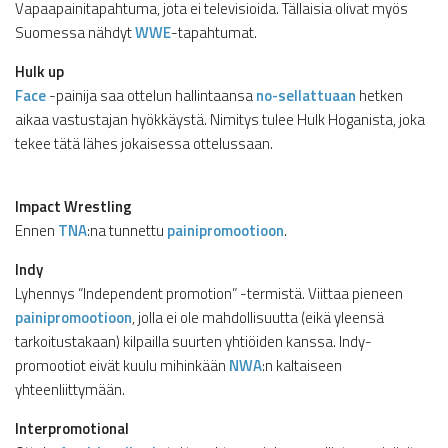
Vapaapainitapahtuma, jota ei televisioida. Tällaisia olivat myös
Suomessa nähdyt
WWE
-tapahtumat.
Hulk up
Face
-painija saa ottelun hallintaansa
no-sellattuaan
hetken
aikaa vastustajan hyökkäystä. Nimitys tulee Hulk Hoganista, joka
tekee tätä lähes jokaisessa ottelussaan.
Impact Wrestling
Ennen
TNA
:na tunnettu
painipromootioon
.
Indy
Lyhennys “Independent promotion” -termistä. Viittaa pieneen
painipromootioon
, jolla ei ole mahdollisuutta (eikä yleensä
tarkoitustakaan) kilpailla suurten yhtiöiden kanssa. Indy-
promootiot eivät kuulu mihinkään
NWA
:n kaltaiseen
yhteenliittymään.
Interpromotional