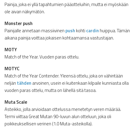
Painija, joka ei yllä tapahtumien pääotteluihin, mutta ei myöskään
ole aivan näkymätön.
Monster push
Painijalle annetaan massiivinen
push
kohti
cardin
huippua. Tämän
aikana painija voittaa jokaisen kohtaamansa vastustajan.
MOTY
Match of the Year. Vuoden paras ottelu.
MOTYC
Match of the Year Contender. Yleensä ottelu, joka on vähintään
neljän
tähden
arvoinen, usein ei kuitenkaan kilpaile kunniasta olla
vuoden paras ottelu, mutta on lähellä sitä tasoa.
Muta Scale
Asteikko, jolla arvioidaan ottelussa menetetyn veren määrää.
Termi viittaa Great Mutan 90-luvun alun otteluun, joka oli
poikkeuksellisen verinen (1.0 Muta-asteikolla).