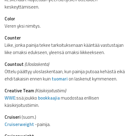
keskeyttämiseen.
Color
Veren yksi nimitys.
Counter
Liike, jonka painija tekee tarkoituksenaan kääntää vastustajan
liike omaksi edukseen, yleensä omaksi liikkeekseen.
Countout
(Uloslaskenta)
Ottelu päättyy uloslaskentaan, kun painija putoaa kehästä eikä
ehdi takaisin ennen kuin
tuomari
on laskenut kymmeneen.
Creative Team
(Käsikirjoitustiimi)
WWE
:ssä joukko
bookkaajia
muodostaa erillisen
käsikirjoitustiimin.
Cruiseri
(suom.)
Cruiserweight
-painija.