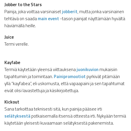
Jobber to the Stars
Painija, joka voittaa varsinaiset
jobberit
, mutta jonka varsinainen
tehtävä on saada
main event
-tason painijat näyttämään hyvältä
häviämällä heille.
Juice
Termi verelle.
Kayfabe
Termiä käytetään yleensä viittauksena
juonikuvion
mukaisiin
tapahtumiin ja toimintaan.
Painipromootiot
pyrkivät pitämään
yllä “kayfabea”, eli uskomusta, että vapaapaini ja sen tapahtumat
eivät olisi lavastettuja ja käsikirjoitettuja.
Kickout
Sana tarkoittaa teknisesti sitä, kun painija pääsee irti
selätyksestä
potkaisemalla itsensä otteesta irti. Nykyään termiä
käytetään yleisesti kuvaamaan selätyksestä pakenemista.