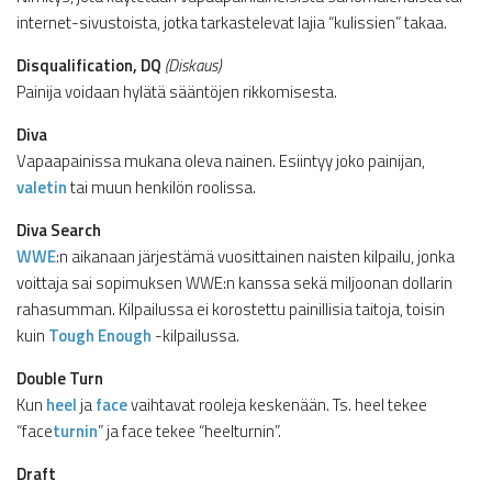
internet-sivustoista, jotka tarkastelevat lajia “kulissien” takaa.
Disqualification, DQ
(Diskaus)
Painija voidaan hylätä sääntöjen rikkomisesta.
Diva
Vapaapainissa mukana oleva nainen. Esiintyy joko painijan,
valetin
tai muun henkilön roolissa.
Diva Search
WWE
:n aikanaan järjestämä vuosittainen naisten kilpailu, jonka
voittaja sai sopimuksen WWE:n kanssa sekä miljoonan dollarin
rahasumman. Kilpailussa ei korostettu painillisia taitoja, toisin
kuin
Tough Enough
-kilpailussa.
Double Turn
Kun
heel
ja
face
vaihtavat rooleja keskenään. Ts. heel tekee
“face
turnin
” ja face tekee “heelturnin”.
Draft