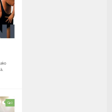
aako
ä.
0