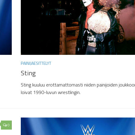
PAINIJAESITTELYT
Sting
Sting kuuluu erottamattomasti niiden painijoiden joukkoon
loivat 1990-luvun wrestlingin.
0