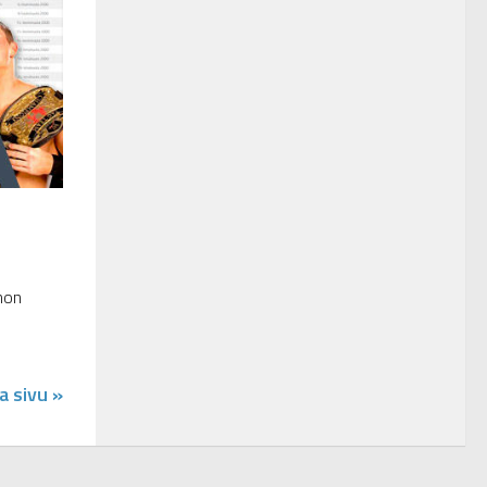
hon
a sivu »