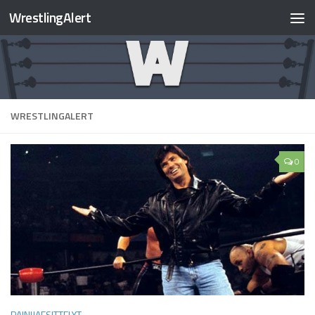
WrestlingAlert
WRESTLINGALERT
0
PAINIJAESITTELYT