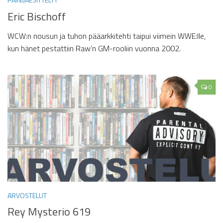
Eric Bischoff
WCW:n nousun ja tuhon pääarkkitehti taipui viimein WWE:lle,
kun hänet pestattiin Raw’n GM-rooliin vuonna 2002.
0
ARVOSTELUT
Rey Mysterio 619