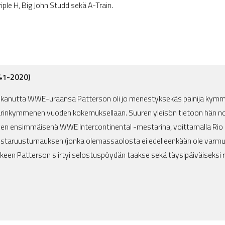
ple H, Big John Studd sekä A-Train.
941-2020)
kanutta WWE-uraansa Patterson oli jo menestyksekäs painija kymme
parinkymmenen vuoden kokemuksellaan. Suuren yleisön tietoon hän n
kojen ensimmäisenä WWE Intercontinental -mestarina, voittamalla Rio
staruusturnauksen (jonka olemassaolosta ei edelleenkään ole varmu
älkeen Patterson siirtyi selostuspöydän taakse sekä täysipäiväiseksi 