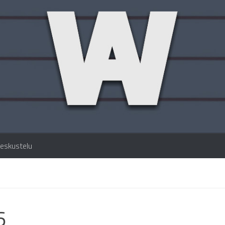
eskustelu
6