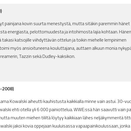
)
yt painijana kovin suurta menestystä, mutta sitäkin paremmin hänet
ta energiasta, pelottomuudesta ja intohimosta lajia kohtaan. Häne
 takasi katsojille viihdyttävän ottelun ja toikin miehelle lempinimen
 toimi myös ansioituneena kouluttajana, auttaen alkuun monia nykyp
reamerin, Tazzin sekä Dudley-kaksikon.
6-2008)
ma Kowalski aiheutti kauhistusta kaikkialla minne vain astui. 30-vu
alski ehti otella yli 6 000 painiottelua. WWE:ssä hän saavutti vain pa
tta muuten miehen tililtä löytyy kaikkiaan lähes neljäkymmentä titte
owalski jakoi kovia oppejaan kuuluisassa vapaapainikoulussaan, jonka