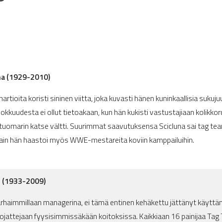
una (1929-2010)
artioita koristi sininen viitta, joka kuvasti hänen kuninkaallisia sukuju
kkuudesta ei ollut tietoakaan, kun hän kukisti vastustajiaan kolikkor
 tuomarin katse vältti. Suurimmat saavutuksensa Scicluna sai tag te
ttain hän haastoi myös WWE-mestareita koviin kamppailuihin.
o (1933-2009)
parhaimmillaan managerina, ei tämä entinen kehäkettu jättänyt käytt
uojattejaan fyysisimmissäkään koitoksissa. Kaikkiaan 16 painijaa Tag