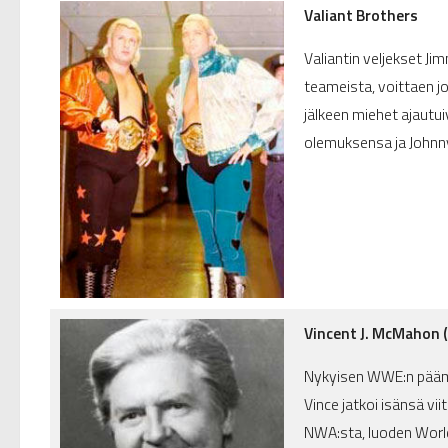
Valiant Brothers
Valiantin veljekset 
teameista, voittaen j
jälkeen miehet ajautu
olemuksensa ja Johnny
Vincent J. McMahon 
Nykyisen WWE:n päämi
Vince jatkoi isänsä vii
NWA:sta, luoden World