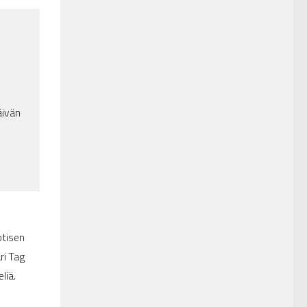
n
äivän
otisen
ri Tag
liä.