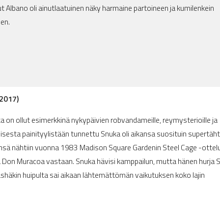
 Albano oli ainutlaatuinen näky harmaine partoineen ja kumilenkein
een.
2017)
 on ollut esimerkkinä nykypäivien robvandameille, reymysterioille ja
ivisesta painityylistään tunnettu Snuka oli aikansa suosituin supertähti
ensä nähtiin vuonna 1983 Madison Square Gardenin Steel Cage -ottel
sta Don Muracoa vastaan. Snuka hävisi kamppailun, mutta hänen hurja S
äshäkin huipulta sai aikaan lähtemättömän vaikutuksen koko lajin