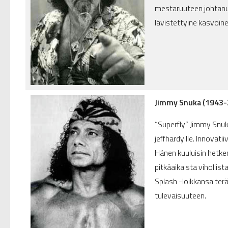
mestaruuteen johtanut
lävistettyine kasvoin
Jimmy Snuka (1943-
“Superfly” Jimmy Snuka
jeffhardyille. Innovati
Hänen kuuluisin hetk
pitkäaikaista viholli
Splash -loikkansa ter
tulevaisuuteen.