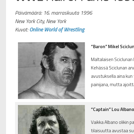
Päivämäärä: 16. marraskuuta 1996
New York City, New York
Kuvat:
Online World of Wrestling
“Baron” Mikel Scicl
Maltalaisen Sciclunan h
Kehässä Sciclunan arvo
avustuksella aina kun
painijana, mutta ajoi
“Captain” Lou Alban
Vaikka Albano olikin 
tilaisuutta avustaa s