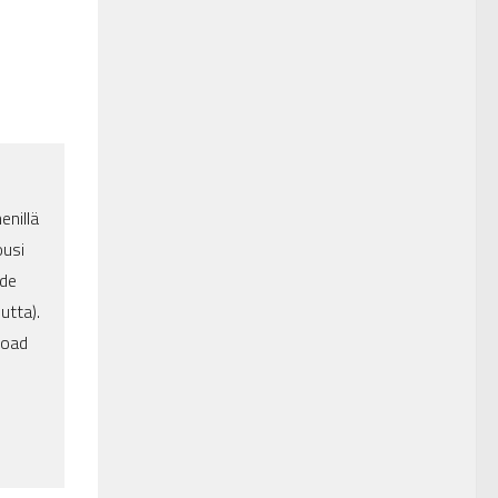
nillä
ousi
 de
utta).
road