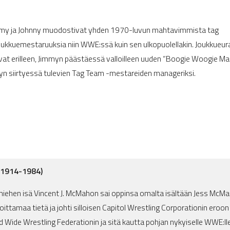
Jimmy ja Johnny muodostivat yhden 1970-luvun mahtavimmista tag
oukkuemestaruuksia niin WWE:ssä kuin sen ulkopuolellakin. Joukkueu
ivat erilleen, Jimmyn päästäessä valloilleen uuden “Boogie Woogie Ma
n siirtyessä tulevien Tag Team -mestareiden manageriksi.
(1914-1984)
ehen isä Vincent J. McMahon sai oppinsa omalta isältään Jess McMah
toittamaa tietä ja johti silloisen Capitol Wrestling Corporationin eroon
 Wide Wrestling Federationin ja sitä kautta pohjan nykyiselle WWE:lle