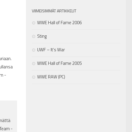
VIIMEISIMMÄT ARTIKKELIT
WWE Hall of Fame 2006
Sting
UWF – It’s War
uriaan.
WWE Hall of Fame 2005
ullansa
am -
WWE RAW (PC)
ämättä
 Team -