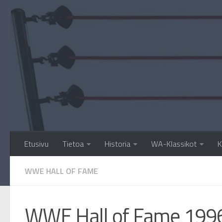
Etusivu
Tietoa
Historia
WA-Klassikot
K
WWE HALL OF FAME
WWE Hall of Fame 199