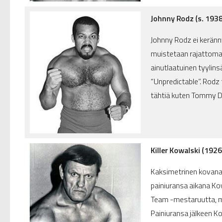
Johnny Rodz (s. 1938
Johnny Rodz ei keränn
muistetaan rajattomas
ainutlaatuinen tyylinsä
“Unpredictable”. Rodz
tähtiä kuten Tommy D
Killer Kowalski (192
Kaksimetrinen kovanaa
painiuransa aikana Kow
Team -mestaruutta, mu
Painiuransa jälkeen K