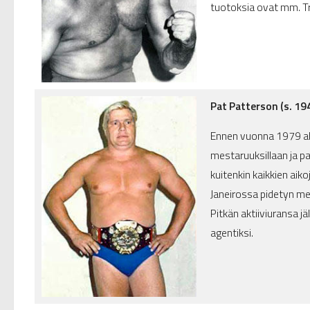
tuotoksia ovat mm. Tri
Pat Patterson (s. 1
Ennen vuonna 1979 al
mestaruuksillaan ja 
kuitenkin kaikkien ai
Janeirossa pidetyn me
Pitkän aktiiviuransa j
agentiksi.