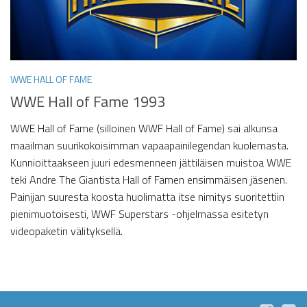
WWE HALL OF FAME
WWE Hall of Fame 1993
WWE Hall of Fame (silloinen WWF Hall of Fame) sai alkunsa
maailman suurikokoisimman vapaapainilegendan kuolemasta.
Kunnioittaakseen juuri edesmenneen jättiläisen muistoa WWE
teki Andre The Giantista Hall of Famen ensimmäisen jäsenen.
Painijan suuresta koosta huolimatta itse nimitys suoritettiin
pienimuotoisesti, WWF Superstars -ohjelmassa esitetyn
videopaketin välityksellä.