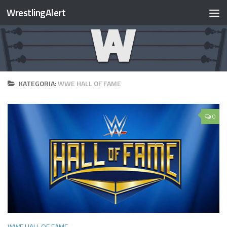
WrestlingAlert
KATEGORIA:
WWE HALL OF FAME
0
WWE HALL OF FAME