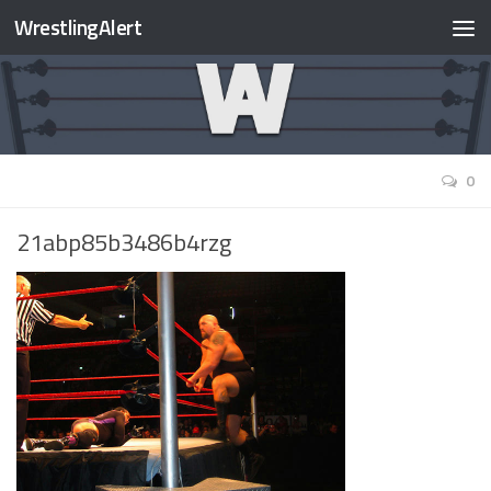
WrestlingAlert
0
21abp85b3486b4rzg