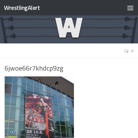
WrestlingAlert
0
6jwoe66r7khdcp9zg