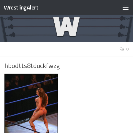
WrestlingAlert
0
hbodtts8tduckfwzg