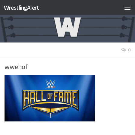
WrestlingAlert
0
wwehof