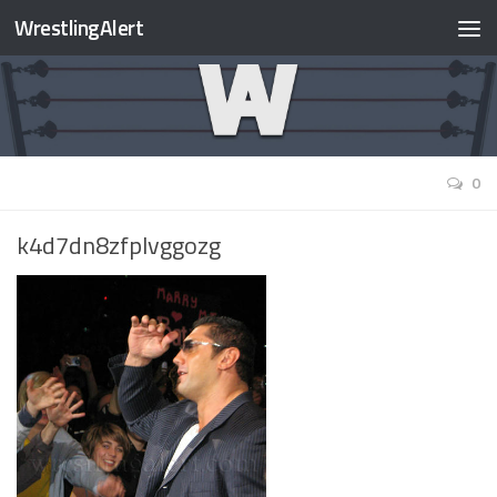
WrestlingAlert
0
k4d7dn8zfplvggozg