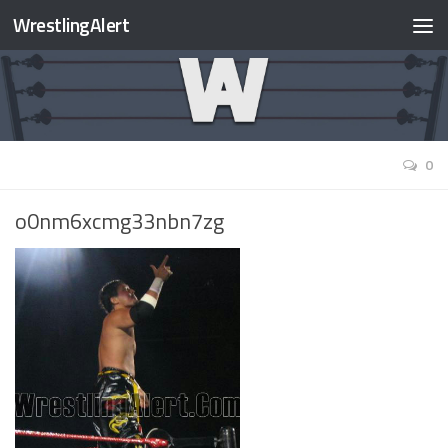
WrestlingAlert
0
o0nm6xcmg33nbn7zg