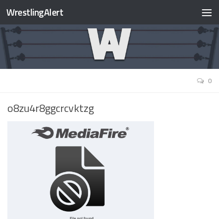
WrestlingAlert
0
o8zu4r8ggcrcvktzg