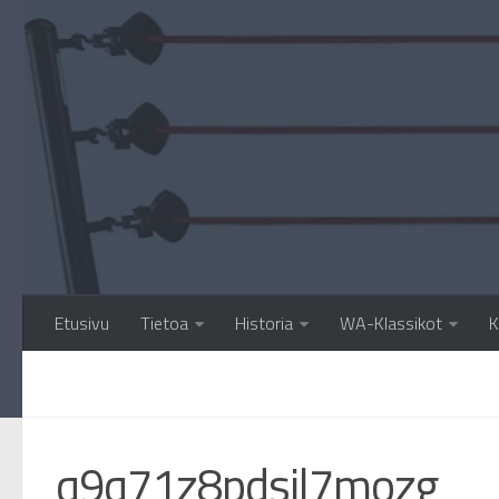
Etusivu
Tietoa
Historia
WA-Klassikot
K
q9q71z8pdsil7mozg