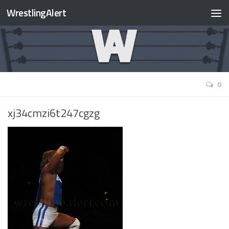
WrestlingAlert
0
xj34cmzi6t247cgzg